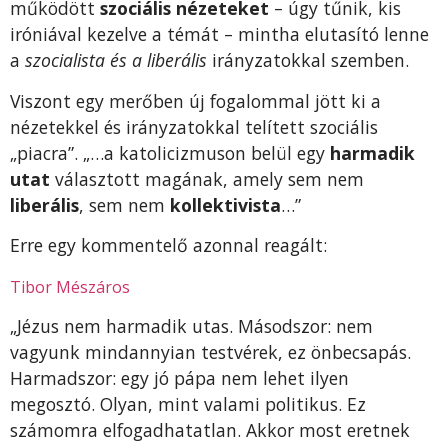
működött
szociális nézeteket
– úgy tűnik, kis
iróniával kezelve a témát – mintha elutasító lenne
a
szocialista és a liberális
irányzatokkal szemben.
Viszont egy merőben új fogalommal jött ki a
nézetekkel és irányzatokkal telített szociális
„piacra”. „…a katolicizmuson belül egy
harmadik
utat
választott magának, amely sem nem
liberális
, sem nem
kollektivista
…”
Erre egy kommentelő azonnal reagált:
Tibor Mészáros
„Jézus nem harmadik utas. Másodszor: nem
vagyunk mindannyian testvérek, ez önbecsapás.
Harmadszor: egy jó pápa nem lehet ilyen
megosztó. Olyan, mint valami politikus. Ez
számomra elfogadhatatlan. Akkor most eretnek