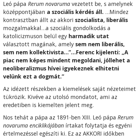
Leó pápa
Rerum novaruma
vezetett be, s amelynek
középpontjában
a szociális kérdés áll.
…Mindez
kontrasztban állt az akkori
szocialista, liberális
mozgalmakkal…a szociális gondolkodás a
katolicizmuson belül egy
harmadik utat
választott magának, amely
sem nem liberális,
sem nem kollektivista…”…Ferenc kijelenti: „A
piac nem képes mindent megoldani, jóllehet a
neoliberalizmus hívei igyekeznek elhitetni
velünk ezt a dogmát.”
Az idézett részekben a kiemelések saját nézeteimet
tükrözik. Kivéve az utolsó mondatot, ami az
eredetiben is kiemelten jelent meg.
Nos tehát a pápa az 1891-ben XIII. Leó pápa
Rerum
novaruma enciklikájában
írtakat folytatja és egyéni
értelmezéssel egészíti ki. Ez az AKKORI időkben