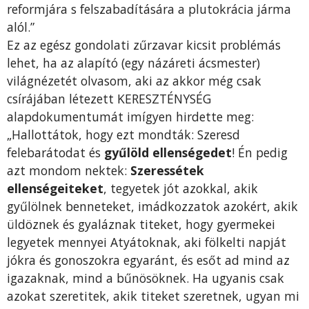
reformjára s felszabadítására a plutokrácia járma
alól.”
Ez az egész gondolati zűrzavar kicsit problémás
lehet, ha az alapító (egy názáreti ácsmester)
világnézetét olvasom, aki az akkor még csak
csírájában létezett KERESZTÉNYSÉG
alapdokumentumát imígyen hirdette meg:
„Hallottátok, hogy ezt mondták: Szeresd
felebarátodat és
gyűlöld ellenségedet
! Én pedig
azt mondom nektek:
Szeressétek
ellenségeiteket
, tegyetek jót azokkal, akik
gyűlölnek benneteket, imádkozzatok azokért, akik
üldöznek és gyaláznak titeket, hogy gyermekei
legyetek mennyei Atyátoknak, aki fölkelti napját
jókra és gonoszokra egyaránt, és esőt ad mind az
igazaknak, mind a bűnösöknek. Ha ugyanis csak
azokat szeretitek, akik titeket szeretnek, ugyan mi