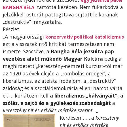
tartotta kezében. Nem fukarkodva a
BANGHA BÉLA
jelzőkkel, ostorát pattogttava sujtott le korának
„destruktív” irányzataira.
Részlet:
„A magyarországi
konzervatív politikai katolicizmus
ezt a visszatekintő kritikát természetesen nem
ismerte. Szócsöve, a
Bangha Béla jezsuita pap
vezetése alatt működő Magyar Kultúra
pedig a
meghirdetett „keresztény-nemzeti kurzus”-tól már
az 1920-as évek elején a „rombolás ördögei”, a
liberalizmus, az ateista irodalom, a „destruktív”
zsidóság és a szociáldemokrácia elleni harcot várta
el: … korlátozni kell
a liberalizmus „bálványait”, a
szólás, a sajtó és a gyülekezés szabadságát
a
keresztény hit és erkölcs mértéke szerint…
„
Kérdésem: „…a
keresztény
hit és erkölcs mértéke