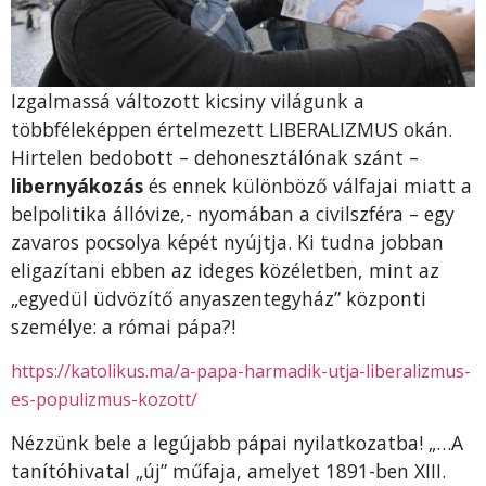
Izgalmassá változott kicsiny világunk a
többféleképpen értelmezett LIBERALIZMUS okán.
Hirtelen bedobott – dehonesztálónak szánt –
libernyákozás
és ennek különböző válfajai miatt a
belpolitika állóvize,- nyomában a civilszféra – egy
zavaros pocsolya képét nyújtja. Ki tudna jobban
eligazítani ebben az ideges közéletben, mint az
„egyedül üdvözítő anyaszentegyház” központi
személye: a római pápa?!
https://katolikus.ma/a-papa-harmadik-utja-liberalizmus-
es-populizmus-kozott/
Nézzünk bele a legújabb pápai nyilatkozatba! „…A
tanítóhivatal „új” műfaja, amelyet 1891-ben XIII.