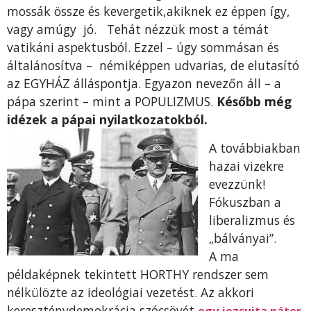
mossák össze és kevergetik,akiknek ez éppen így,
vagy amúgy jó. Tehát nézzük most a témát
vatikáni aspektusból. Ezzel – úgy sommásan és
általánosítva – némiképpen udvarias, de elutasító
az EGYHÁZ álláspontja. Egyazon nevezőn áll – a
pápa szerint – mint a POPULIZMUS.
Később még
idézek a pápai nyilatkozatokból.
A továbbiakban
hazai vizekre
evezzünk!
Fókuszban a
liberalizmus és
„bálványai”.
A ma
példaképnek tekintett HORTHY rendszer sem
nélkülözte az ideológiai vezetést. Az akkori
kereszténydemokrácia szócsövét
egy jezsuita páter