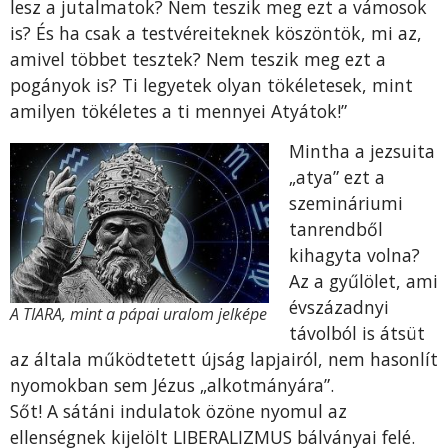
lesz a jutalmatok? Nem teszik meg ezt a vámosok
is? És ha csak a testvéreiteknek köszöntök, mi az,
amivel többet tesztek? Nem teszik meg ezt a
pogányok is? Ti legyetek olyan tökéletesek, mint
amilyen tökéletes a ti mennyei Atyátok!”
Mintha a jezsuita
„atya” ezt a
szemináriumi
tanrendből
kihagyta volna?
Az a gyűlölet, ami
évszázadnyi
A TIARA, mint a pápai uralom jelképe
távolból is átsüt
az általa működtetett újság lapjairól, nem hasonlít
nyomokban sem Jézus „alkotmányára”.
Sőt! A sátáni indulatok özöne nyomul az
ellenségnek kijelölt LIBERALIZMUS bálványai felé.