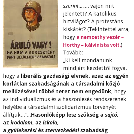
szerint…
„… vajon mit
jelentett? A katolikus
hitvilágot? A protestáns
kiskátét? (Tekintettel arra,
hogy
a nemzethy vezér –
)
Horthy – kálvinista volt.
Tovább:
„Ki kell mondanunk
mindjárt kezdettől fogva,
hogy a
liberális gazdasági elvnek, azaz az egyén
korlátlan szabadságának a társadalmi közjó
mellőzésével többé teret nem engedünk,
hogy
az individualizmus és a haszonlesés rendszerének
helyébe a társadalmi szolidarizmus törvényét
állítjuk…”…
Hasonlóképp lesz szükség a
sajtó
,
az
irodalom
, az
iskola
,
a
gyülekezési
és
szervezkedési
szabadság