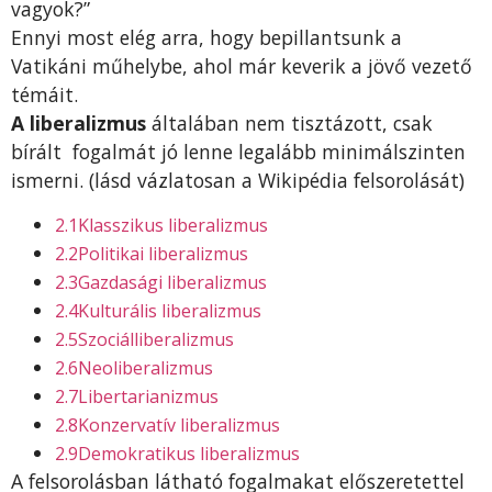
vagyok?”
Ennyi most elég arra, hogy bepillantsunk a
Vatikáni műhelybe, ahol már keverik a jövő vezető
témáit.
A liberalizmus
általában nem tisztázott, csak
bírált fogalmát jó lenne legalább minimálszinten
ismerni. (lásd vázlatosan a Wikipédia felsorolását)
2.1
Klasszikus liberalizmus
2.2
Politikai liberalizmus
2.3
Gazdasági liberalizmus
2.4
Kulturális liberalizmus
2.5
Szociálliberalizmus
2.6
Neoliberalizmus
2.7
Libertarianizmus
2.8
Konzervatív liberalizmus
2.9
Demokratikus liberalizmus
A felsorolásban látható fogalmakat előszeretettel