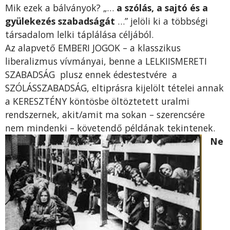
Mik ezek a bálványok? „…
a szólás, a sajtó és a
gyülekezés szabadságát
…” jelöli ki a többségi
társadalom lelki táplálása céljából.
Az alapvető EMBERI JOGOK – a klasszikus
liberalizmus vívmányai, benne a LELKIISMERETI
SZABADSÁG plusz ennek édestestvére a
SZÓLÁSSZABADSÁG, eltiprásra kijelölt tételei annak
a KERESZTÉNY köntösbe öltöztetett uralmi
rendszernek, akit/amit ma sokan – szerencsére
nem mindenki – követendő példának tekintenek.
Ne