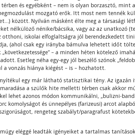
s térben és egyébként – nem is olyan borzasztó, mint a
 megmozdulást mozgató erők. Itt most nem tennék kül
et…) között. Nyilván másként élte meg a társasági lét
et nélkülöző nénike/bácsika, vagy az az unatkozó (te
otthoni, iskolai elfoglaltságra jól berendezkedett tinik
dja, (ahol csak egy irányba bámulva lehetett időt tölt
k „következetessége” – a minden héten kötelező imahá
adott. Esetleg néha egy-egy jól beszélő szónok „feldobt
l a vonzás hiánya kiégést – is – hozhatott.
nyítékul egy már látható statisztikai tény. Az igazán i
aradása a szülők hite melletti térben csak akkor m
kel lehet azonos módon kommunikálni, „bulizni-bandá
rc komolyságot és ünnepélyes (farizeusi) arcot alapbó
 szigorúságot, rengeteg szabályt/paragrafust kötetek
múgy eléggé leadták igényeiket a tartalmas tanításokat