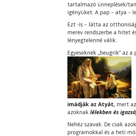
tartalmazó ünneplések/tan
igényüket. A pap – atya – l
Ezt -is – látta az otthonis
merev rendszerbe a hitet é
lényegtelenné válik.
Egyeseknek „beugrik” az a 
imádják az Atyát,
mert az
azoknak
lélekben és igazs
Nehéz szavak. De csak azokn
programokkal és a heti mó