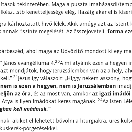
ítások tekintetében. Maga a puszta imaházasdi/templ
elkész…stb kenetteljessége elég. Hazáig akár el is kís
ágra kárhoztatott hívő lélek. Akik amúgy azt az Istent 
s annak őszinte megélését. Az összejöveteli
forma
ez
párbeszéd, ahol maga az Üdvözítő mondott ki egy ma 
20
” János evangéliuma 4,
A mi atyáink ezen a hegyen im
azt mondjátok, hogy Jeruzsálemben van az a hely, ah
21
kell.”
Jézus így válaszolt: „Higgy nekem asszony, ho
nem is ezen a hegyen, nem is Jeruzsálemben
imádjá
eljön az óra,
és az most van, amikor
az igazi imádói
24
 Atya is ilyen imádókat keres magának.
Az Isten Lél
ágban kell imádniuk.”
ak, akiket el lehetett bűvölni a liturgiákra, üres kül
kuskerék-pörgetésekkel.