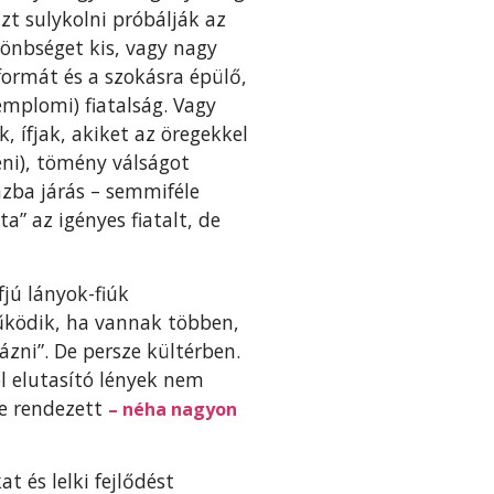
zt sulykolni próbálják az
önbséget kis, vagy nagy
formát és a szokásra épülő,
mplomi) fiatalság. Vagy
, ífjak, akiket az öregekkel
eni), tömény válságot
zba járás – semmiféle
a” az igényes fiatalt, de
fjú lányok-fiúk
űködik, ha vannak többen,
zni”. De persze kültérben.
l elutasító lények nem
be rendezett
– néha nagyon
 és lelki fejlődést