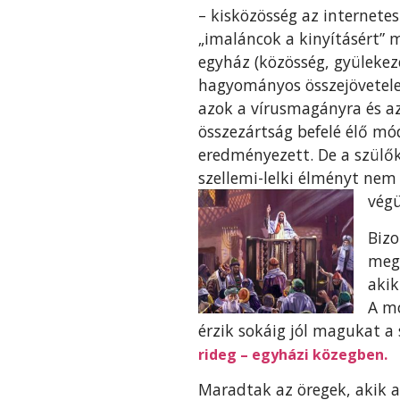
– kisközösség az internete
„imaláncok a kinyításért”
egyház (közösség, gyülekez
hagyományos összejövetelek
azok a vírusmagányra és az 
összezártság befelé élő mó
eredményezett. De a szülő
szellemi-lelki élményt nem 
végü
Bizo
megm
akik
A mo
érzik sokáig jól magukat a
rideg – egyházi közegben.
Maradtak az öregek, akik a