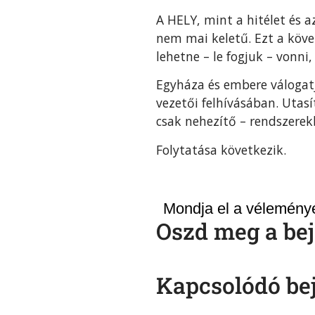
A HELY, mint a hitélet és 
nem mai keletű. Ezt a követ
lehetne – le fogjuk – vonn
Egyháza és embere válogatj
vezetői felhívásában. Uta
csak nehezítő – rendszerek
Folytatása következik.
Mondja el a véleményé
Oszd meg a bej
Kapcsolódó be