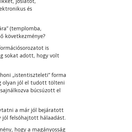
kket, jóslatot,
ektronikus és
hára” (templomba,
tő következménye?
formációsorozatot is
g sokat adott, hogy volt
honi „istentiszteleti” forma
 olyan jól el tudott tölteni
 sajnálkozva búcsúzott el
ytatni a már jól bejáratott
 jól felsóhajtott hálaadást.
élemény, hogy a magányosság