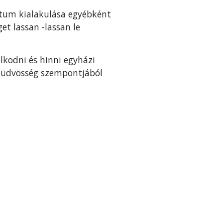
ektum kialakulása egyébként
et lassan -lassan le
lkodni és hinni egyházi
z üdvösség szempontjából