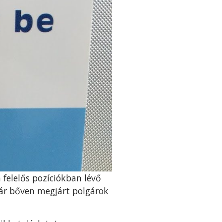
felelős pozíciókban lévő
már bőven megjárt polgárok