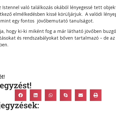
az Istennel való találkozás okából lényegessé tett obj
kező elmélkedésben kissé körüljárjuk. A valódi lényeg
i, mint egy fontos jövőbemutató tanulságot.
a, hogy ki-ki miként fog a már látható jövőben buzgó
sításokat és rendszabályokat bőven tartalmazó – de a
ben.
t!
egyzést!
jegyzések: