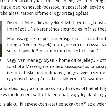
usos témában nyilatkozó – véleményező – rengeteg ci
, hát a papíroshegyek (posztok, megosztások, egyéb el
a alatti térben elférne el egy ország egésze.
De most félre a közhelyekkel. Mit hozott a „kony
imaházba,…) a karanténos életmód és már sejthe
Mai összegezés népes ismerősgárdát és baráti in
integráló vélemény(ek) után. „nekem ez a bezártsá
végre bőven időm a munkám mellett olvasni.”
Vagy: van már egy olyan – home office jellegű – ott
g
is, ahol a Messengeren elférő kiscsoportos társaság
(szombat)iskolai tanulmányt, hogy a végén szinte
egymástól az a pár család, akik erre időt szántak.
a kilátás, hogy az imaházak kinyitnak és ott lehet fol
dekes módon nem váltott ki eufóriát, vagy legalább egy
t is alakul ki egyesekben (esetleg sokakban?) az a v