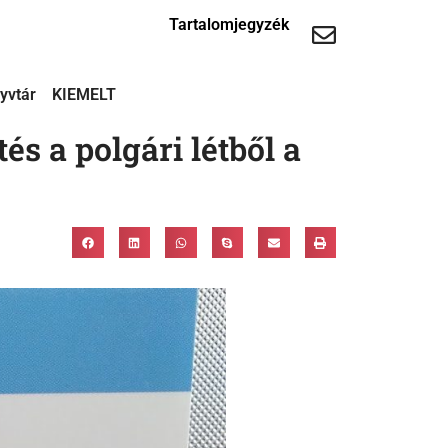
Tartalomjegyzék
yvtár
KIEMELT
és a polgári létből a