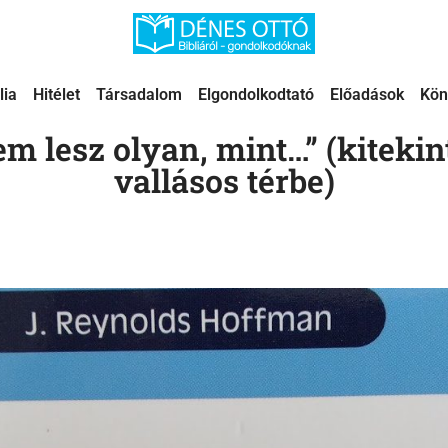
lia
Hitélet
Társadalom
Elgondolkodtató
Előadások
Kön
m lesz olyan, mint…” (kitekint
vallásos térbe)