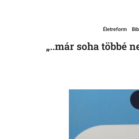
Életreform
Bib
„..már soha többé ne