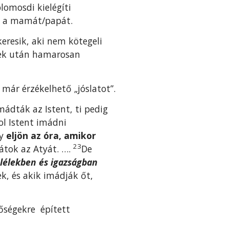
omosdi kielégíti
éri a mamát/papát.
keresik, aki nem kötegeli
ek után hamarosan
már érzékelhető „jóslatot”.
ádták az Istent, ti pedig
ol Istent imádni
gy
eljön az óra, amikor
23
tok az Atyát. ….
De
lélekben és igazságban
ek, és akik imádják őt,
sőségekre épített