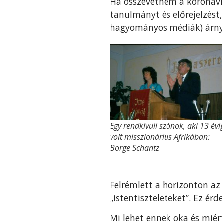
Ha összevetném a koronavír
tanulmányt és előrejelzést
hagyományos médiák) árnyék
Egy rendkívüli szónok, aki 13 évi
volt misszionárius Afrikában:
Borge Schantz
Felrémlett a horizonton az 
„istentiszteleteket”. Ez ér
Mi lehet ennek oka és miér