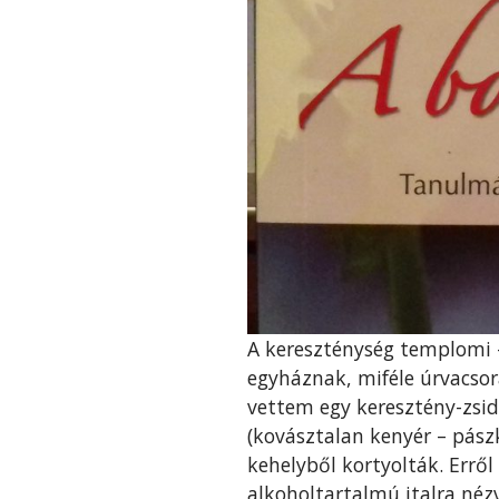
A kereszténység templomi –
egyháznak, miféle úrvacso
vettem egy keresztény-zsid
(kovásztalan kenyér – pász
kehelyből kortyolták. Errő
alkoholtartalmú italra nézv