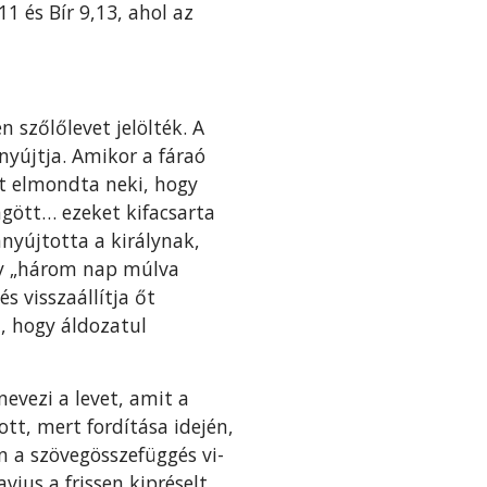
11 és Bír 9,13, ahol az
n szőlőlevet jelölték. A
 nyújtja. Amikor a fáraó
át elmondta neki, hogy
gött… ezeket kifacsarta
anyújtotta a királynak,
gy „három nap múlva
s visszaállítja őt
, hogy áldozatul
evezi a levet, amit a
tt, mert fordítása idején,
en a szövegösszefüggés vi­
avius a frissen kipréselt