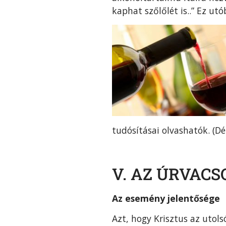
kaphat szőlőlét is..” Ez u
tudósításai olvashatók. (D
V. AZ ÚRVACS
Az esemény jelentősége
Azt, hogy Krisztus az utol