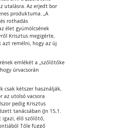
z utalásra. Az erjedt bor
enes produktu­ma. „A
 és rothadás
az élet gyümölcsének
ről Krisztus meg­igérte,
 azt remélni, hogy az új
érének emlékét a „szőlőtőke
 hogy úrvacsorán
k csak kétszer használják,
 az utol­só vacsora
szor pedig Krisztus
zett tanácsá­ban (Jn 15,1.
igazi, élő szőlőtő,
ontjából Tőle függő