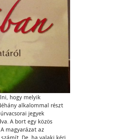
lni, hogy melyik
 Néhány alkalommal részt
úrvacsorai jegyek
dva. A bort egy közös
. A magyarázat az
számít. De, ha valaki kéri