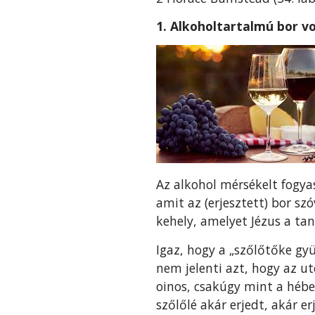
1. Alkoholtartalmú bor v
Az alkohol mérsékelt fogyas
amit az (erjesztett) bor sz
kehely, amelyet Jézus a tan
Igaz, hogy a „szőlőtőke gy
nem jelenti azt, hogy az ut
oinos, csakúgy mint a héber
szőlőlé akár erjedt, akár e