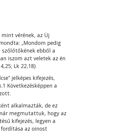
 mint vérének, az Üj
t mondta: „Mondom pedig
a szőlőtőkének ebből a
n iszom azt veletek az én
4,25; Lk 22,18)
se” jelképes kifejezés,
tak.1 Következésképpen a
zott.
ként alkalmazták, de ez
en már megmutattuk, hogy az
ésű kifejezés, legyen a
 fordítása az oinost