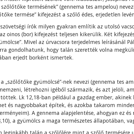
a szőlőtőke termésének” (gennema tes ampelou) nevez
lőtőke termése” kifejezést a szőlő édes, erjedetlen levé
jszövetségi írók milyen gyakran említik az utol­só vacs
 oinos (bor) kifejezést teljesen kikerülik. Két kifejez
ümölcse”. Mivel az úrvacsora terjedelmes leírásánál Pál
, arra gondolhatunk, hogy talán szerették volna megkü
ában er­jedt borként ismertek.
t a „szőlőtőke gyümölcsé”-nek nevezi (gennema tes a
nemzeni, létrehozni igéből származik, és azt jelöli, a
gyűjtöttek. Lk 12,18-ban például a gazdag ember, akinek
met és nagyobbakat építek, és azokba takarom minde
erményeim). A gennema alapjelentése, ahogyan ez és m
3,10), a gyümölcs a maga természetes állapotában, va
 leginkább talán a szőlőlére mint a szőlő ter­mésére 