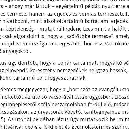
s – ahogy már lát­tuk – egyértelmű példát nyújt erre a
es termése, hanem az erjedés és bomlás természetell
 hivatkozni, mint alkoholtartalmú borra, ami erjedés
 képtelenség – mutat rá Frederic Lees mint a halált 
csak elgondolni is, hogy a „szőlőtőke termése”, amely
 majd Isten országában, erjesztett bor lesz. Van okunk
ő anyagoktól.
ztus úgy döntött, hogy a pohár tartalmát, meg­váltó v
az eljövendő ke­resztény nemzedékek ne igazolhassák,
lkoholtartalmú bort fogyaszthatnak.
rdemes megjegyezni, hogy a „bor” szót az evangéliumo
indkettőt az utolsó vacsorával összefüggésben. Először
egünnepléséről szóló beszámolóban fordul elő, másod
úcsúzásakor, az úrvacsorát követő, tanítványaihoz inté
. 5). Az utóbbi példában Jézus úgy mutatkozik be, mint 
anítványai pedig a lelki élet és gyümölcstermés szemp