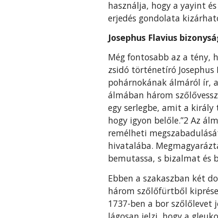
használja, hogy a yayint és 
erjedés gondolata ki­zárhat
Josephus Flavius bizonys
Még fontosabb az a tény, hog
zsidó történetíró Josephus 
pohárnokának álmáról ír, a
álmában három szőlővessző
egy serlegbe, amit a király
hogy igyon belőle.”2 Az á
remélheti megszabadulását a
hivatalába. Megmagyarázta,
bemutassa, s bizalmat és 
Ebben a szakaszban két dol
három szőlőfürtből kiprésel
1737-ben a bor szőlőlevet j
lágosan jelzi, hogy a gleuko