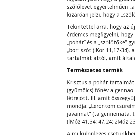
szőlőlevet egyértelműen „
kizáróan jelzi, hogy a „sző­
Tekintettel arra, hogy az ú
érdemes megfigyelni, hogy az
„pohár” és a „szőlőtőke” gy
„bor” szót (lKor 11,17-34)
tartalmát attól, amit által
Természetes termék
Krisztus a pohár tartalmá
(gyümölcs) főnév a gennao 
létrejött, ill. amit össze­
mondja: „Lerontom csűrei
javaimat” (ta gennemata: t
(lMóz 41,34; 47,24; 2Móz 2
A mi különleges esetünkben