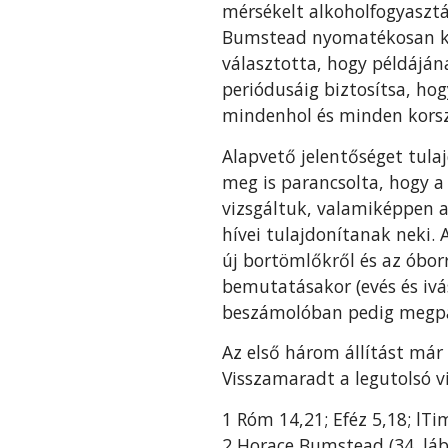
mérsékelt alkoholfogyasztá
Bumstead nyomaté­kosan ki
választotta, hogy példáján
periódusáig biztosítsa, ho
mindenhol és minden kors
Alapvető jelentőséget tula
meg is parancsolta, hogy a 
vizsgáltuk, vala­miképpen a
hívei tulajdonítanak neki. 
új bortömlőkről és az óbor
bemutatá­sakor (evés és ivá
beszámolóban pedig megpara
Az első három állítást már
Visszamaradt a legutolsó vi
1 Róm 14,21; Eféz 5,18; lTim 
2 Horace Bumstead (34. láb;.