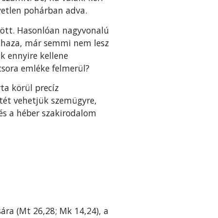
yetlen pohárban adva.
jött. Hasonlóan nagyvonalú
ek haza, már semmi nem lesz
k ennyire kellene
acsora emléke felmerül?
ta körül precíz
etét vehetjük szemügyre,
 és a héber szakirodalom
ára (Mt 26,28; Mk 14,24), a