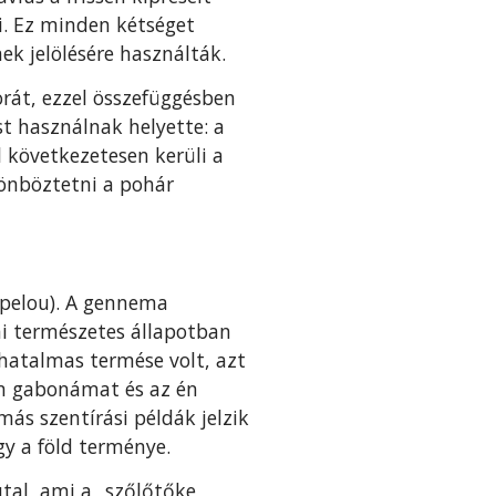
i. Ez minden kétséget
nek jelölésére használták.
orát, ezzel összefüggésben
ést használnak helyette: a
 követ­kezetesen kerüli a
lönböztetni a pohár
mpelou). A gennema
mi természetes állapotban
 hatalmas termé­se volt, azt
n gabonámat és az én
ás szentírási példák jelzik
gy a föld terménye.
utal, ami a „szőlőtőke