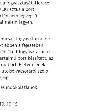
a a fogyasztását. Horace
„Krisztus a bort
örténelem legvégső
nált elem legyen,
nemcsak fogyasztotta, de
”-t ebben a fejezetben
mérsékelt fo­gyasztásának
artalmú bort készített, az
mú bort. Életvitelének
 utolsó vacsoráról szóló
jéig.
 és indokolatlanok.
.19; 19,15