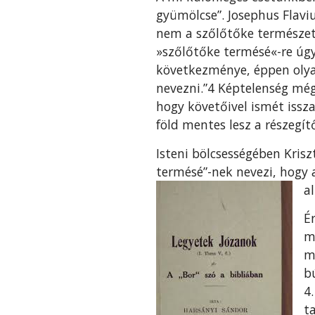
gyümölcse”. Josephus Flaviu
nem a szőlőtőke természet
»szőlőtőke termésé«-re úgy
következménye, éppen olyan
nevezni.”4 Képtelenség még 
hogy követőivel ismét issza
föld mentes lesz a részegít
Isteni bölcsességében Kris
termésé”-nek nevezi, hogy 
a
É
m
m
b
4
t