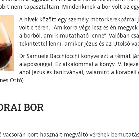
tóbbit nem tapasztaltam. Mindenkinek a bor volt az eg
A hívek között egy személy motorkerékpárral 
volt e téren. „Amikorra vége lesz és én megy
a borból, ami kimutatható lenne”. Valóban csa
tekintettel lenni, amikor Jézus és az Utolsó v
Dr Samuele Bacchiocchi könyve ezt a témát jár
alapossággal. Ez alkalommal a könyv V. fejez
ahol Jézus és tanítványai, valamint a korabeli
énes Ottó)
ORAI BOR
só vacsorán bort használt megváltó vérének bemuta­tás