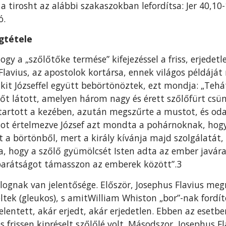
a tirosht az alábbi szakaszokban lefordítsa: Jer 40,10-
ó.
ágtétele
y a „szőlőtőke termése” kifejezéssel a friss, er­jedetle
Flavius, az aposto­lok kortársa, ennek világos példáját
kit Józseffel együtt bebörtönöztek, ezt mondja: „Teh
t látott, amelyen három nagy és érett szőlőfürt csün
 tartott a ke­zében, azután megszűrte a mustot, és od
lmot értelmezve József azt mondta a pohárnoknak, ho
 börtönből, mert a király kívánja majd szolgálatát, é
 hogy a szőlő gyü­mölcsét Isten adta az ember javára
barátságot támasszon az emberek között”.3
ognak van jelentősége. Először, Josephus Flavius megn
tek (gleukos), s amitWilliam Whiston „bor”-nak fordíto
e­lentett, akár erjedt, akár erjedetlen. Ebben az esetb
s frissen kipréselt szőlőlé volt. Másodszor, Josephus Fl