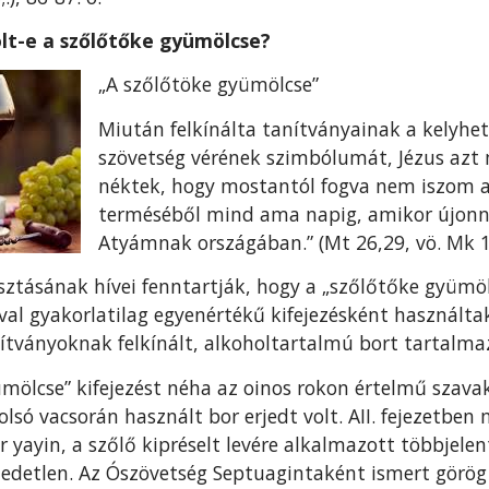
olt-e a szőlőtőke gyümölcse?
„A szőlőtöke gyümölcse”
Miután felkínálta tanítványainak a kelyhet
szövetség vérének szimbólumát, Jézus az
néktek, hogy mos­tantól fogva nem iszom 
terméséből mind ama napig, amikor újonna
Atyámnak országában.” (Mt 26,29, vö. Mk 1
ztásának hívei fenntartják, hogy a „szőlőtőke gyümölc
ó­val gyakorlatilag egyenértékű kifejezésként használ
ítványoknak felkínált, alkoholtartalmú bort tartal­ma
ümölcse” kifejezést néha az oinos rokon értelmű szava
olsó vacsorán hasz­nált bor erjedt volt. AII. fejezetb
 yayin, a szőlő kipréselt levére alkalmazott többjelent
rjedetlen. Az Ószövetség Septuagintaként ismert görög