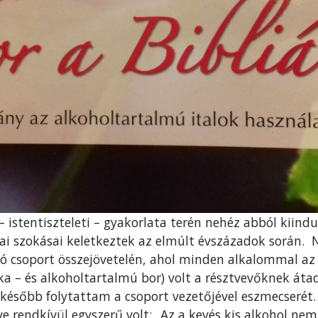
 istentiszteleti – gyakorlata terén nehéz abból kiindu
rai szokásai keletkeztek az elmúlt évszázadok során.
ó csoport összejövetelén, ahol minden alkalommal az 
ka – és alkoholtartalmú bor) volt a résztvevőknek áta
l később folytattam a csoport vezetőjével eszmecserét
e rendkívül egyszerű volt: „Az a kevés kis alkohol nem 