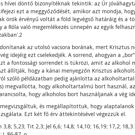
s hívei döntő bizonyí­téknak tekintik: az Úr jóváhagyt
fejezi ezt a meggyőződését, amikor azt mondja, hogy 
ak örök érvényű voltát a föld legvégső határáig és a t
gy a Róla való megemlékezés ün­nepén az egyik felhasz
zakban’.2
jdonítanak az utolsó vacsora borának, mert Krisztus 
vég idejéig ezt cselekedjék. A sorrend, ahogyan a „bor
zt a fontossági sorrendet is tükrözi, amit az alkohol 
Azt állítják, hogy a kánai menyegzőn Krisztus alkoholt
ról szóló példázatban pedig ajánlotta az alkoholtartal
s) megvallotta, hogy alkoholtartalmú bort használ, az
ncsolta, hogy alkoholos bort használjanak a vég ide
 megvizsgáltuk, és megállapítottuk, hogy alap­talanok
zsgálata. Ezt két fő érv áttekintésével végezzük el.
3,8; 5,23; Tit 2,3; Jel 6,6; 14,8; 14,10; 16,19; 17,2; 18,3
), 86-87. o.