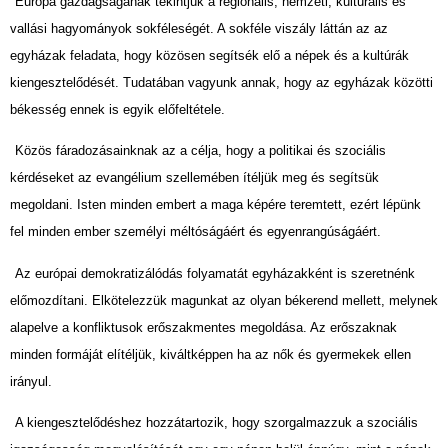
Európa gazdagságának tekintjük a regionális, nemzeti, kulturális és
vallási hagyományok sokféleségét. A sokféle viszály láttán az az
egyházak feladata, hogy közösen segítsék elő a népek és a kultúrák
kiengesztelődését. Tudatában vagyunk annak, hogy az egyházak közötti
békesség ennek is egyik előfeltétele.
Közös fáradozásainknak az a célja, hogy a politikai és szociális
kérdéseket az evangélium szellemében ítéljük meg és segítsük
megoldani. Isten minden embert a maga képére teremtett, ezért lépünk
fel minden ember személyi méltóságáért és egyenrangúságáért.
Az európai demokratizálódás folyamatát egyházakként is szeretnénk
előmozdítani. Elkötelezzük magunkat az olyan békerend mellett, melynek
alapelve a konfliktusok erőszakmentes megoldása. Az erőszaknak
minden formáját elítéljük, kiváltképpen ha az nők és gyermekek ellen
irányul.
A kiengesztelődéshez hozzátartozik, hogy szorgalmazzuk a szociális