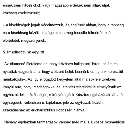
ennek sem hitbeli okok vagy magasabb érdekek nem állják útját,
közösen cselekszünk;
– a kisebbségek jogait védelmezzük, és segítünk abban, hogy a többség
és a kisebbség között országainkban még fennálló félreértések és
előítéletek megszűnjenek.
5. Imádkozzunk együtt!
Az ökumené életeleme az, hogy közösen hallgatunk Isten Igéjére és
nyitottak vagyunk arra, hogy a Szent Lélek bennünk és rajtunk keresztül
munkálkodjék. Az így elfogadott kegyelem által ma sokféle törekvés
irányul arra, hogy imádságokkal és istentiszteletekkel is elmélyítsük az
egyházak lelki közösségét, s könyörögjünk Krisztus egyházának látható
egységéért. Külö­nösen is fájdalmas jele az egyházak közötti
szakadásnak az eucharisztikus közösség hiánya.
Néhány egyházban fenntartások vannak még ma is a közös ökumenikus