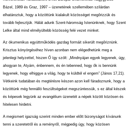
Bázel, 1989 és Graz, 1997 – üzenetének szellemében szilárdan
elhatároztuk, hogy a közöttünk kialakult közösséget megőrizzük és
tovább fejlesztjük. Hálát adunk Szent-háromság Istenünknek, hogy Szent
Lelke által mind elmélyültebb közösség felé vezet minket.
Az ökumenikus együttműködés gazdag formáit sikerült megőriznünk.
Krisztus könyörgéséhez híven azonban nem elégedhetünk meg a
jelenlegi helyzettel, hiszen Ő így szólt: „Mindnyájan egyek legyenek, úgy,
ahogyan te, Atyám, énbennem, és én tebenned, hogy ők is bennünk
legyenek, hogy elhiggye a világ, hogy te küldtél el engem” (János 17,21).
Vétkeink tudatában és megtérésre készen azon kell fáradoznunk, hogy a
közöttünk még fennálló feszültségeket megszüntessük, s ez által készek
és képesek legyünk az evangélium üzenetét a népek között közösen és
hitelesen hirdetni.
A megismert igazság szerint minden ember előtt bizonyságot kívánunk
tenni a szeretetről és a reményről, mégpedig úgy, hogy közösen