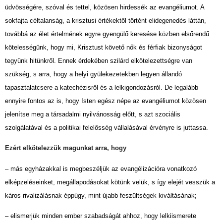
üdvösségére, szóval és tettel, közösen hirdessék az evangéliumot. A
sokfajta céltalanság, a krisztusi értékektől történt elidegenedés láttán,
továbbá az élet értelmének egyre gyengülő keresése közben elsőrendű
kötelességünk, hogy mi, Krisztust követő nők és férfiak bizonyságot
tegyünk hitünkről. Ennek érdekében szilárd elkötelezettségre van
szükség, s arra, hogy a helyi gyülekezetekben legyen állandó
tapasztalatcsere a katechézisről és a lelkigondozásról. De legalább
ennyire fontos az is, hogy Isten egész népe az evangéliumot közösen
jelenítse meg a társadalmi nyilvánosság előtt, s azt szociális
szolgálatával és a politikai felelősség vállalásával érvényre is juttassa.
Ezért elkötelezzük magunkat arra, hogy
– más egyházakkal is megbeszéljük az evangélizációra vonatkozó
elképzeléseinket, megállapodásokat kötünk velük, s így elejét vesszük a
káros rivalizálásnak éppúgy, mint újabb feszültségek kiváltásának;
– elismerjük minden ember szabadságát ahhoz, hogy lelkiismerete