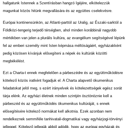
hallgatunk Istennek a Szentírásban hangzó Igéjére, elkötelezzük
magunkat közös hitünk megvallására és az együttes cselekvésre.
Európai kontinensünkön, az Atlanti-parttól az Uralig, az Északi-sarktól a
Földközi-tengerig terjedő térségben, ahol minden korábbinál nagyobb
mértékben van jelen a plurális kultúra, az evangélium segítségével lépünk
fel az emberi személy mint Isten képmása méltóságáért, egyházakként
pedig közösen kívánjuk elősegíteni a népek és kultúrák közötti
megbékélést.
Ezt a Charta-t ennek megfelelően a párbeszédre és az együttműködésre
kötelező közös iratként fogadjuk el. A Charta alapvető ökumenikus
feladatokat jelöl meg, s ezért irányelvek és kötelezettségek egész sorát
tárja elénk. Az egyházi életnek minden szintjén ösztönöznie kell a
párbeszéd és az együttműködés ökumenikus kultúráját, s ennek
elősegítésére kötelező normákat kell alkotnia. Ezek azonban nem
rendelkeznek semmiféle tanhivatali-dogmatikai vagy egyházjogi-törvényi
jelleggel. Kötelező jellegük abból adódik, hogy az európai egyházak és