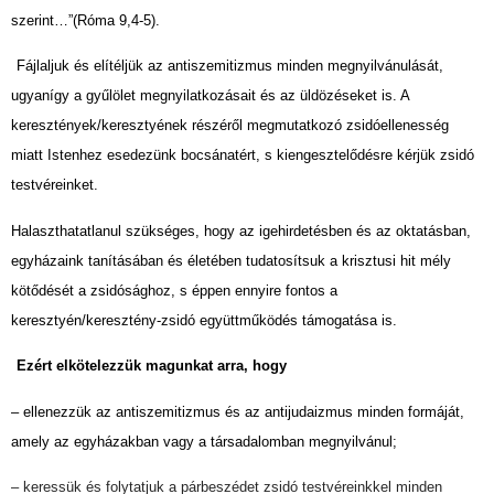
szerint…”(Róma 9,4-5).
Fájlaljuk és elítéljük az antiszemitizmus minden megnyilvánulását,
ugyanígy a gyűlölet megnyilatkozásait és az üldözéseket is. A
keresztények/keresztyének részéről megmutatkozó zsidóellenesség
miatt Istenhez esedezünk bocsánatért, s kiengesztelődésre kérjük zsidó
testvéreinket.
Halaszthatatlanul szükséges, hogy az igehirdetésben és az oktatásban,
egyházaink tanításában és életében tudatosítsuk a krisztusi hit mély
kötődését a zsidósághoz, s éppen ennyire fontos a
keresztyén/keresztény-zsidó együttműködés támogatása is.
Ezért elkötelezzük magunkat arra, hogy
– ellenezzük az antiszemitizmus és az antijudaizmus minden formáját,
amely az egyházakban vagy a társadalomban megnyilvánul;
– keressük és folytatjuk a párbeszédet zsidó testvéreinkkel minden