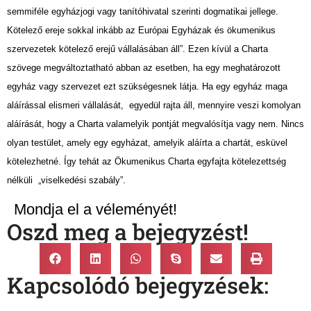
semmiféle egyházjogi vagy tanítóhivatal szerinti dogmatikai jellege.
Kötelező ereje sokkal inkább az Európai Egyházak és ökumenikus
szervezetek kötelező erejű vállalásában áll”. Ezen kívül a Charta
szövege megváltoztatható abban az esetben, ha egy meghatározott
egyház vagy szervezet ezt szükségesnek látja. Ha egy egyház maga
aláírással elismeri vállalását, egyedül rajta áll, mennyire veszi komolyan
aláírását, hogy a Charta valamelyik pontját megvalósítja vagy nem. Nincs
olyan testület, amely egy egyházat, amelyik aláírta a chartát, esküvel
kötelezhetné. Így tehát az Ökumenikus Charta egyfajta kötelezettség
nélküli „viselkedési szabály”.
Mondja el a véleményét!
Oszd meg a bejegyzést!
Kapcsolódó bejegyzések: