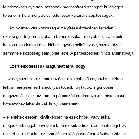
Mindezekben gyakran játszottak meghatározó szerepet különleges
történelmi körülmények és különböző kulturális sajátosságok.
Az ökumenikus közösség elmélyítése érdekében feltétlenül
szükséges folytatni azokat a fáradozásokat, melyek célja a hitbeli
konszenzus kialakítása. Hitbeli egység nélkül az egyházak között
semmiféle közösség sem jöhet létre. A párbeszédnek nincs alternatívája.
Ezért elkötelezzük magunkat arra, hogy
– az egyházaink közti párbeszédet a különböző egyházi szinteken
lelkiismeretesen és hatékonyan tovább folytatjuk, s gondosan
megvizsgáljuk, mi az, amit a párbeszéd eredményeként hivatalosan is
kötelezőnek lehet és kell is nyilvánítanunk;
– ellentétek esetén, kiváltképpen ha ezek hitbeli vagy etikai
megosztottsággal fenyegetnek, keressük a tisztázás lehetőségét és
ezeket a kérdéseket az evangélium világosságában közösen vitatjuk