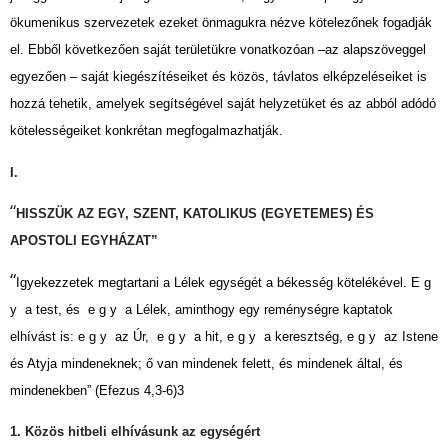
ökumenikus szervezetek ezeket önmagukra nézve kötelezőnek fogadják
el. Ebből következően saját területükre vonatkozóan –az alapszöveggel
egyezően – saját kiegészítéseiket és közös, távlatos elképzeléseiket is
hozzá tehetik, amelyek segítségével saját helyzetüket és az abból adódó
kötelességeiket konkrétan megfogalmazhatják.
I.
“
HISSZÜK AZ EGY, SZENT, KATOLIKUS (EGYETEMES) ÉS
APOSTOLI EGYHÁZAT”
“
Igyekezzetek megtartani a Lélek egységét a békesség kötelékével. E g
y a test, és e g y a Lélek, a­minthogy egy reménységre kaptatok
elhívást is: e g y az Úr, e g y a hit, e g y a keresztség, e g y az Iste­ne
és Atyja mindeneknek; ő van mindenek felett, és mindenek által, és
mindenekben” (Efezus 4,3-6)3
1. Közös hitbeli elhívásunk az egységért