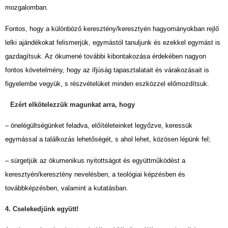
mozgalomban.
Fontos, hogy a különböző keresztény/keresztyén hagyományokban rejlő
lelki ajándékokat felismerjük, egymástól tanuljunk és ezekkel egymást is
gazdagítsuk. Az ökumené további kibontakozása érdekében nagyon
fontos követelmény, hogy az ifjúság tapasztalatait és várakozásait is
figyelembe vegyük, s részvételüket minden eszközzel előmozdítsuk.
Ezért elkötelezzük magunkat arra, hogy
– önelégültségünket feladva, előítéleteinket legyőzve, keressük
egymással a találkozás lehetőségét, s ahol lehet, közösen lépünk fel;
– sürgetjük az ökumenikus nyitottságot és együttműködést a
keresztyén/keresztény nevelésben, a teológiai képzésben és
továbbképzésben, valamint a kutatásban.
4. Cselekedjünk együtt!