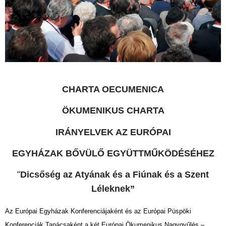
CHARTA OECUMENICA
ÖKUMENIKUS CHARTA
IRÁNYELVEK AZ EURÓPAI
EGYHÁZAK BŐVÜLŐ EGYÜTTMŰKÖDÉSÉHEZ
“
Dicsőség az Atyának és a Fiúnak és a Szent
Léleknek”
Az Európai Egyházak Konferenciájaként és az Európai Püspöki
Konferenciák Tanácsaként a két Európai Ökumenikus Nagygyűlés –