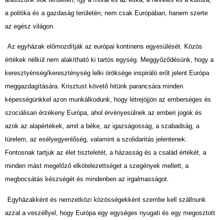
a politika és a gazdaság területén, nem csak Európában, hanem szerte
az egész világon.
Az egyházak előmozdítják az európai kontinens egyesülését. Közös
értékek nélkül nem alakítható ki tartós egység. Meggyőződésünk, hogy a
keresztyénség/kereszténység lelki öröksége inspiráló erőt jelent Európa
meggazdagítására. Krisztust követő hitünk parancsára minden
képességünkkel azon munkálkodunk, hogy létrejöjjön az emberséges és
szociálisan érzékeny Európa, ahol érvényesülnek az emberi jogok és
azok az alapértékek, amit a béke, az igazságosság, a szabadság, a
türelem, az esélyegyenlőség, valamint a szolidaritás jelentenek.
Fontosnak tartjuk az élet tiszteletét, a házasság és a család értékét, a
minden mást megelőző elkötelezettséget a szegények mellett, a
megbocsátás készségét és mindenben az irgalmasságot.
Egyházakként és nemzetközi közösségekként szembe kell szállnunk
azzal a veszéllyel, hogy Európa egy egységes nyugati és egy megosztott