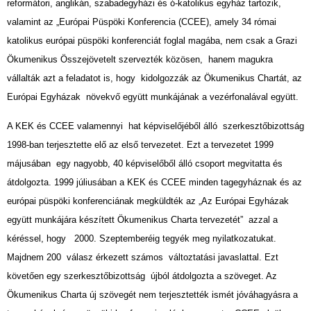
reformátori, anglikán, szabadegyházi és ó-katolikus egyház tartozik,
valamint az „Európai Püspöki Konferencia (CCEE), amely 34 római
katolikus európai püspöki konferenciát foglal magába, nem csak a Grazi
Ökumenikus Összejövetelt szervezték közösen, hanem magukra
vállalták azt a feladatot is, hogy kidolgozzák az Ökumenikus Chartát, az
Európai Egyházak növekvő együtt munkájának a vezérfonalával együtt.
A KEK és CCEE valamennyi hat képviselőjéből álló szerkesztőbizottság
1998-ban terjesztette elő az első tervezetet. Ezt a tervezetet 1999
májusában egy nagyobb, 40 képviselőből álló csoport megvitatta és
átdolgozta. 1999 júliusában a KEK és CCEE minden tagegyháznak és az
európai püspöki konferenciának megküldték az „Az Európai Egyházak
együtt munkájára készített Ökumenikus Charta tervezetét” azzal a
kéréssel, hogy 2000. Szeptemberéig tegyék meg nyilatkozatukat.
Majdnem 200 válasz érkezett számos változtatási javaslattal. Ezt
követően egy szerkesztőbizottság újból átdolgozta a szöveget. Az
Ökumenikus Charta új szövegét nem terjesztették ismét jóváhagyásra a