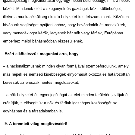
igazságosság megvalósítását egy-egy népen belül éppúgy, mint a népek
között. Mindenek előtt a szegények és gazdagok közti különbséget,
illetve a munkanélküliség okozta helyzetet kell felszámolnunk. Közösen
kívánunk segítséget nyújtani ahhoz, hogy bevándorlók és menekültek,
vagy menedékjogot kérők, legyenek bár nők vagy férfiak, Európában
emberhez méltó bánásmódban részesüljenek.
Ezért elkötelezzük magunkat arra, hogy
– a nacionalizmusnak minden olyan formájával szembefordulunk, amely
más népek és nemzeti kisebbségek elnyomását okozza és határozottan
keressük az erőszakmentes megoldásokat;
– a nők helyzetét és egyenjogúságát az élet minden területén javítjuk és
erősítjük, s elősegítjük a nők és férfiak igazságos közösségét az
egyházban és a társadalomban is.
9. A teremtett világ megőrzéséért!