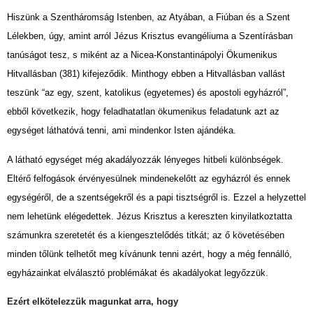
Hiszünk a Szentháromság Istenben, az Atyában, a Fiúban és a Szent
Lélekben, úgy, amint arról Jézus Krisztus evangéliuma a Szentírásban
tanúságot tesz, s miként az a Nicea-Konstantinápolyi Ökumenikus
Hitvallásban (381) kifejeződik. Minthogy ebben a Hitvallásban vallást
teszünk “az egy, szent, katolikus (egyetemes) és apostoli egyházról”,
ebből következik, hogy feladhatatlan ökumenikus feladatunk azt az
egységet láthatóvá tenni, ami mindenkor Isten ajándéka.
A látható egységet még akadályozzák lényeges hitbeli különbségek.
Eltérő felfogások érvényesülnek mindenekelőtt az egyházról és ennek
egységéről, de a szentségekről és a papi tisztségről is. Ezzel a helyzettel
nem lehetünk elégedettek. Jézus Krisztus a kereszten kinyilatkoztatta
számunkra szeretetét és a kiengesztelődés titkát; az ő követésében
minden tőlünk telhetőt meg kívánunk tenni azért, hogy a még fennálló,
egyházainkat elválasztó problémákat és akadályokat legyőzzük.
Ezért elkötelezzük magunkat arra, hogy