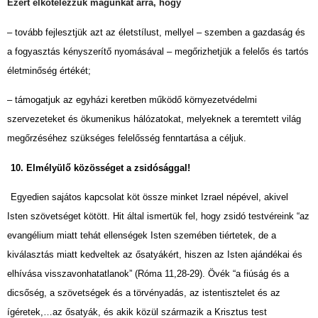
Ezért elkötelezzük magunkat arra, hogy
– tovább fejlesztjük azt az életstílust, mellyel – szemben a gazdaság és
a fogyasztás kényszerítő nyomásával – megőrizhetjük a felelős és tartós
életminőség értékét;
– támogatjuk az egyházi keretben működő környezetvédelmi
szervezeteket és ökumenikus hálózatokat, melyeknek a teremtett világ
megőrzéséhez szükséges felelősség fenntartása a céljuk.
10. Elmélyülő közösséget a zsidósággal!
Egyedien sajátos kapcsolat köt össze minket Izrael népével, akivel
Isten szövetséget kötött. Hit által ismertük fel, hogy zsidó testvéreink “az
evangélium miatt tehát ellenségek Isten szemében tiértetek, de a
kiválasztás miatt kedveltek az ősatyákért, hiszen az Isten ajándékai és
elhívása visszavonhatatlanok” (Róma 11,28-29). Övék “a fiúság és a
dicsőség, a szövetségek és a törvényadás, az istentisztelet és az
ígéretek,…az ősatyák, és akik közül származik a Krisztus test