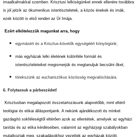
imaalkalmakkal szemben. Krisztusi lelkiségünket ennek ellenére továbbra
is jól jelzik az ökumenikus istentiszteletek, a közös énekek és imák,
ezek között is első renden az Úr Imája.
Ezért elkötelezzük magunkat arra, hogy
egymásért és a Krisztus-követők egységéért könyörgünk;
más egyházak lelki életének különféle formáit és
istentiszteleteiket megismerjük és megtanuljuk becsülni őket;
törekszünk az eucharisztikus közösség megvalósítására.
6. Folytassuk a párbeszédet!
Krisztusban megalapozott összetartozásunk alapvetőbb, mint eltérő
teológiai és etikai álláspontjaink. A nekünk ajándékozott és minket
gazdagító sokféleségtől eltérően azok az ellentétek, amelyek az egyházi
tanítás és az etika kérdéseiben, valamint az egyházjogi szabályokban
mutatkoztak meg, szakadásokhoz vezettek az egyházak között.