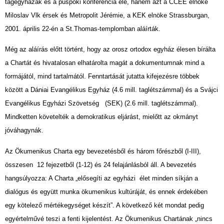
tagegyházak és a püspöki konferencia elé, hanem azt a CCEE elnöke
Miloslav Vlk érsek és Metropolit Jérémie, a KEK elnöke Strassburgan,
2001. április 22-én a St.Thomas-templomban aláírták.
Még az aláírás előtt történt, hogy az orosz ortodox egyház élesen bírálta
a Chartát és hivatalosan elhatárolta magát a dokumentumnak mind a
formájától, mind tartalmától. Fenntartását jutatta kifejezésre többek
között a Dániai Evangélikus Egyház (4.6 mill. taglétszámmal) és a Svájci
Evangélikus Egyházi Szövetség (SEK) (2.6 mill. taglétszámmal).
Mindketten követelték a demokratikus eljárást, mielőtt az okmányt
jóváhagynák.
Az Ökumenikus Charta egy bevezetésből és három főrészből (I-III),
összesen 12 fejezetből (1-12) és 24 felajánlásból áll. A bevezetés
hangsúlyozza: A Charta „elősegíti az egyházi élet minden síkján a
dialógus és együtt munka ökumenikus kultúráját, és ennek érdekében
egy kötelező mértékegységet készít”. A következő két mondat pedig
egyértelművé teszi a fenti kijelentést. Az Ökumenikus Chartának „nincs