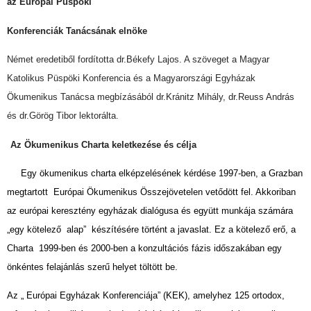
az Európai Püspöki
Konferenciák Tanácsának elnöke
Német eredetiből fordította dr.Békefy Lajos. A szöveget a Magyar
Katolikus Püspöki Konferencia és a Magyarországi Egyházak
Ökumenikus Tanácsa megbízásából dr.Kránitz Mihály, dr.Reuss András
és dr.Görög Tibor lektorálta.
Az Ökumenikus Charta keletkezése és célja
Egy ökumenikus charta elképzelésének kérdése 1997-ben, a Grazban
megtartott Európai Ökumenikus Összejövetelen vetődött fel. Akkoriban
az európai keresztény egyházak dialógusa és együtt munkája számára
„egy kötelező alap” készítésére történt a javaslat. Ez a kötelező erő, a
Charta 1999-ben és 2000-ben a konzultációs fázis időszakában egy
önkéntes felajánlás szerű helyet töltött be.
Az „ Európai Egyházak Konferenciája” (KEK), amelyhez 125 ortodox,