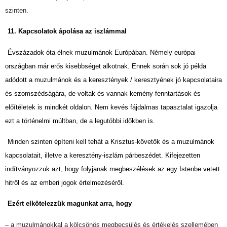
szinten.
11. Kapcsolatok ápolása az iszlámmal
Évszázadok óta élnek muzulmánok Európában. Némely európai
országban már erős kisebbséget alkotnak. Ennek során sok jó példa
adódott a muzulmánok és a keresztények / keresztyének jó kapcsolataira
és szomszédságára, de voltak és vannak kemény fenntartások és
előítéletek is mindkét oldalon. Nem kevés fájdalmas tapasztalat igazolja
ezt a történelmi múltban, de a legutóbbi időkben is.
Minden szinten építeni kell tehát a Krisztus-követők és a muzulmánok
kapcsolatait, illetve a keresztény-iszlám párbeszédet. Kifejezetten
indítványozzuk azt, hogy folyjanak megbeszélések az egy Istenbe vetett
hitről és az emberi jogok értelmezéséről.
Ezért elkötelezzük magunkat arra, hogy
– a muzulmánokkal a kölcsönös megbecsülés és értékelés szellemében