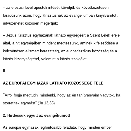
– az efezusi levél apostoli intését követjük és következetesen
fáradozunk azon, hogy Krisztusnak az evangéliumban kinyilvánított
üdvüzenetét közösen megértjük;
– Jézus Krisztus egyházának látható egységéért a Szent Lélek ereje
által, a hit egységében mindent megteszünk, aminek kifejeződése a
kölcsönösen elismert keresztség, az eucharisztikus közösség és a
közös bizonyságtétel, valamint a közös szolgálat.
II.
AZ EURÓPAI EGYHÁZAK LÁTHATÓ KÖZÖSSÉGE FELÉ
“
Arról fogja megtudni mindenki, hogy az én tanítványaim vagytok, ha
szeretitek egymást” (Jn 13,35)
2. Hirdessük együtt az evangéliumot!
Az európai egyházak legfontosabb feladata, hogy minden ember