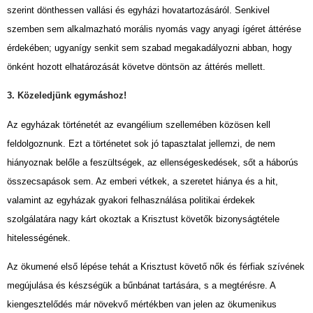
szerint dönthessen vallási és egyházi hovatartozásáról. Senkivel
szemben sem alkalmazható morális nyomás vagy anyagi ígéret áttérése
érdekében; ugyanígy senkit sem szabad megakadályozni abban, hogy
önként hozott elhatározását követve döntsön az áttérés mellett.
3. Közeledjünk egymáshoz!
Az egyházak történetét az evangélium szellemében közösen kell
feldolgoznunk. Ezt a történetet sok jó tapasztalat jellemzi, de nem
hiányoznak belőle a feszültségek, az ellenségeskedések, sőt a háborús
összecsapások sem. Az emberi vétkek, a szeretet hiánya és a hit,
valamint az egyházak gyakori felhasználása politikai érdekek
szolgálatára nagy kárt okoztak a Krisztust követők bizonyságtétele
hitelességének.
Az ökumené első lépése tehát a Krisztust követő nők és férfiak szívének
megújulása és készségük a bűnbánat tartására, s a megtérésre. A
kiengesztelődés már növekvő mértékben van jelen az ökumenikus