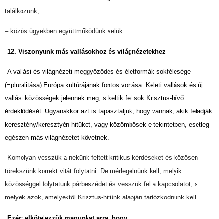
találkozunk;
– közös ügyekben együttműködünk velük.
12. Viszonyunk más vallásokhoz és világnézetekhez
A vallási és világnézeti meggyőződés és életformák sokfélesége
(=pluralitása) Európa kultúrájának fontos vonása. Keleti vallások és új
vallási közösségek jelennek meg, s keltik fel sok Krisztus-hívő
érdeklődését. Ugyanakkor azt is tapasztaljuk, hogy vannak, akik feladják
keresztény/keresztyén hitüket, vagy közömbösek e tekintetben, esetleg
egészen más világnézetet követnek.
Komolyan vesszük a nekünk feltett kritikus kérdéseket és közösen
törekszünk korrekt vitát folytatni. De mérlegelnünk kell, melyik
közösséggel folytatunk párbeszédet és vesszük fel a kapcsolatot, s
melyek azok, amelyektől Krisztus-hitünk alapján tartózkodnunk kell.
Ezért elkötelezzük magunkat arra, hogy