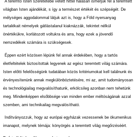
A teremtő Isten szeretetébe vetett hittel hálásan ismerjük fel a teremtett
világban Isten ajándékát, s így a természet értékét és szépségét. De
mélységes aggodalommal látjuk azt is, hogy a Föld nyersanyag
tartalékait némelyek gátlástalanul kiaknázzák, tekintet nélkül
önértékükre, korlátozott voltukra és arra, hogy ezek a jövendő
nemzedékek számára is szükségesek.
Éppen ezért közösen lépünk fel annak érdekében, hogy a tartós
életfeltételek biztosítottak legyenek az egész teremtett világ számára.
Isten előtti felelősségünk tudatában közös kritériumokat kell találnunk és
érvényesítenünk annak megkülönböztetésére, mi az, amit tudományosan
és technológiailag megvalósíthatunk, erkölcsileg azonban nem tehetünk
meg. Mindenképpen elsőbbsége van minden ember méltóságának azzal
szemben, ami technikailag megvalósítható.
Indítványozzuk, hogy az európai egyházak vezessenek be ökumenikus
imanapot, melynek témája: könyörgés a teremtett világ megőrzéséért.