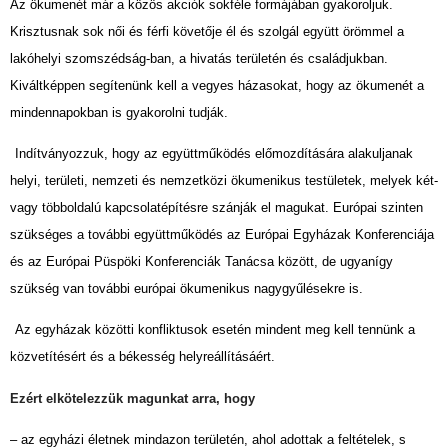
Az ökumenét már a közös akciók sokféle formájában gyakoroljuk.
Krisztusnak sok női és férfi követője él és szolgál együtt örömmel a
lakóhelyi szomszédság-ban, a hivatás területén és családjukban.
Kiváltképpen segítenünk kell a vegyes házasokat, hogy az ökumenét a
mindennapokban is gyakorolni tudják.
Indítványozzuk, hogy az együttműködés előmozdítására alakuljanak
helyi, területi, nemzeti és nemzetközi ökumenikus testületek, melyek két-
vagy többoldalú kapcsolatépítésre szánják el magukat. Európai szinten
szükséges a további együttműködés az Európai Egyházak Konferenciája
és az Európai Püspöki Konferenciák Tanácsa között, de ugyanígy
szükség van további európai ökumenikus nagygyűlésekre is.
Az egyházak közötti konfliktusok esetén mindent meg kell tennünk a
közvetítésért és a békesség helyreállításáért.
Ezért elkötelezzük magunkat arra, hogy
– az egyházi életnek mindazon területén, ahol adottak a feltételek, s