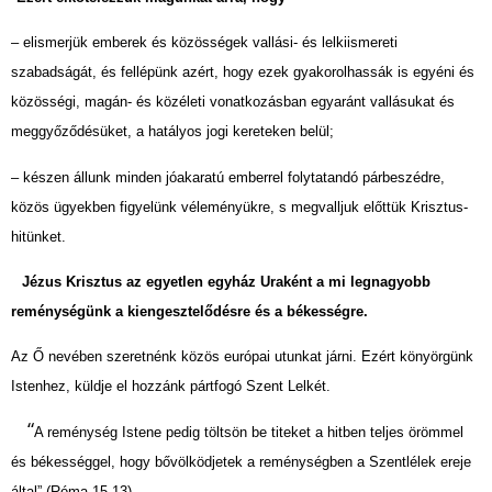
– elismerjük emberek és közösségek vallási- és lelkiismereti
szabadságát, és fellépünk azért, hogy ezek gyakorolhassák is egyéni és
közösségi, magán- és közéleti vonatkozásban egyaránt vallásukat és
meggyőződésüket, a hatályos jogi kereteken belül;
– készen állunk minden jóakaratú emberrel folytatandó párbeszédre,
közös ügyekben figyelünk véleményükre, s megvalljuk előttük Krisztus-
hitünket.
Jézus Krisztus az egyetlen egyház Uraként a mi legnagyobb
reménységünk a kiengesztelődésre és a békességre.
Az Ő nevében szeretnénk közös európai utunkat járni. Ezért könyörgünk
Istenhez, küldje el hozzánk pártfogó Szent Lelkét.
“
A reménység Istene pedig töltsön be titeket a hitben teljes örömmel
és békességgel, hogy bővölködjetek a reménységben a Szentlélek ereje
által” (Róma 15,13)