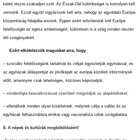
keleti részre szakadjon szét. Az Észak-Dél különbséget is komolyan kell
vennünk. Ezzel együtt vigyáznunk kell arra, nehogy az egyoldalú Európa-
központúság hibájába essünk. Éppen ezért erősítenünk kell Európa
felelősségét az egész emberiségért, különösen is a világ minden részén
élő szegényekért.
Ezért elkötelezzük magunkat arra, hogy
– szociális felelősségünk tartalmát és céljait egyeztetjük egymással, és
az egyházak álláspontját és jövőképét az európai közéleti intézmények
előtt, amennyire csak lehetséges, közösen képviseljük;
– mindenfajta beavatkozással szemben megvédjük az alapértékeket;
– ellenállunk minden olyan kísérletnek, melynek célja a vallás és az
egyházak felhasználása etnikai vagy nacionalista célok szolgálatára.
8. A népek és kultúrák megbékéléséért!