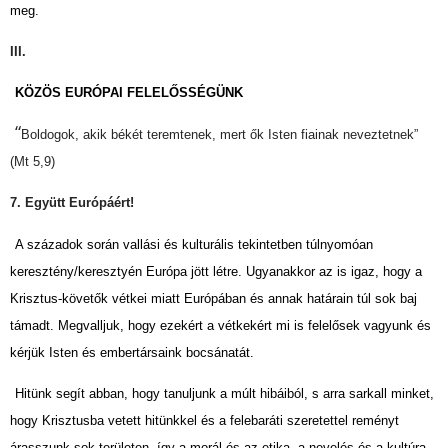
meg.
III.
KÖZÖS EURÓPAI FELELŐSSÉGÜNK
“
Boldogok, akik békét teremtenek, mert ők Isten fiainak neveztetnek”
(Mt 5,9)
7. Együtt Európáért!
A századok során vallási és kulturális tekintetben túlnyomóan
keresztény/keresztyén Európa jött létre. Ugyanakkor az is igaz, hogy a
Krisztus-követők vétkei miatt Európában és annak határain túl sok baj
támadt. Megvalljuk, hogy ezekért a vétkekért mi is felelősek vagyunk és
kérjük Isten és embertársaink bocsánatát.
Hitünk segít abban, hogy tanuljunk a múlt hibáiból, s arra sarkall minket,
hogy Krisztusba vetett hitünkkel és a felebaráti szeretettel reményt
árasszunk sok területen, így a morál és az etika, a nevelés és a kultúra,