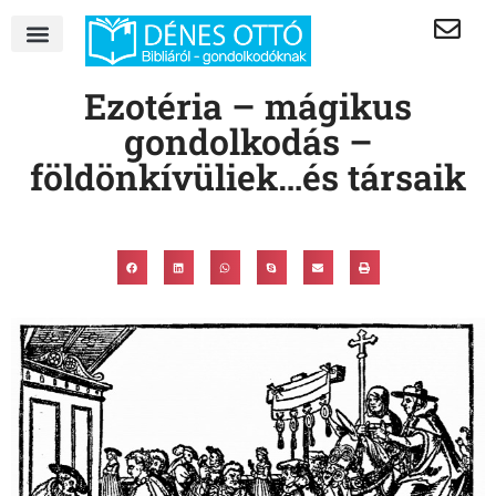
Ezotéria – mágikus
gondolkodás –
földönkívüliek…és társaik