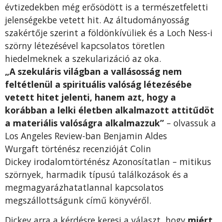
évtizedekben még erősödött is a természetfeletti
jelenségekbe vetett hit. Az áltudományosság
szakértője szerint a földönkívüliek és a Loch Ness-i
szörny létezésével kapcsolatos töretlen
hiedelmeknek a szekularizáció az oka.
„A szekuláris világban a vallásosság nem
feltétlenül a spirituális valóság létezésébe
vetett hitet jelenti, hanem azt, hogy a
korábban a lelki életben alkalmazott attitűdöt
a materiális valóságra alkalmazzuk”
– olvassuk a
Los Angeles Review-ban Benjamin Aldes
Wurgaft történész recenzióját Colin
Dickey irodalomtörténész Azonosítatlan – mitikus
szörnyek, harmadik típusú találkozások és a
megmagyarázhatatlannal kapcsolatos
megszállottságunk című könyvéről.
Dickey arra a kérdésre keresi a választ, hogy
miért