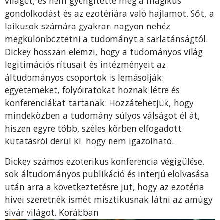
világot, és nem gyengítette meg a mágikus
gondolkodást és az ezotériára való hajlamot. Sőt, a
laikusok számára gyakran nagyon nehéz
megkülönböztetni a tudományt a sarlatánságtól.
Dickey hosszan elemzi, hogy a tudományos világ
legitimációs rítusait és intézményeit az
áltudományos csoportok is lemásolják:
egyetemeket, folyóiratokat hoznak létre és
konferenciákat tartanak. Hozzátehetjük, hogy
mindeközben a tudomány súlyos válságot él át,
hiszen egyre több, széles körben elfogadott
kutatásról derül ki, hogy nem igazolható.
Dickey számos ezoterikus konferencia végigülése,
sok áltudományos publikáció és interjú elolvasása
után arra a következtetésre jut, hogy az ezotéria
hívei szeretnék ismét misztikusnak látni az amúgy
sivár világot. Korábban