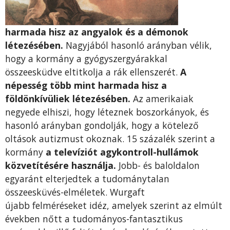
harmada hisz az angyalok és a démonok
létezésében.
Nagyjából hasonló arányban vélik,
hogy a kormány a gyógyszergyárakkal
összeesküdve eltitkolja a rák ellenszerét.
A
népesség több mint harmada hisz a
földönkívüliek létezésében.
Az amerikaiak
negyede elhiszi, hogy léteznek boszorkányok, és
hasonló arányban gondolják, hogy a kötelező
oltások autizmust okoznak. 15 százalék szerint a
kormány
a televíziót agykontroll-hullámok
közvetítésére használja.
Jobb- és baloldalon
egyaránt elterjedtek a tudománytalan
összeesküvés-elméletek. Wurgaft
újabb felméréseket idéz, amelyek szerint az elmúlt
években nőtt a tudományos-fantasztikus