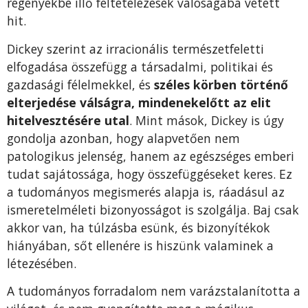
regényekbe illő feltételezések valóságába vetett
hit.
Dickey szerint az irracionális természetfeletti
elfogadása összefügg a társadalmi, politikai és
gazdasági félelmekkel, és
széles körben történő
elterjedése válságra, mindenekelőtt az elit
hitelvesztésére utal
. Mint mások, Dickey is úgy
gondolja azonban, hogy alapvetően nem
patologikus jelenség, hanem az egészséges emberi
tudat sajátossága, hogy összefüggéseket keres. Ez
a tudományos megismerés alapja is, ráadásul az
ismeretelméleti bizonyosságot is szolgálja. Baj csak
akkor van, ha túlzásba esünk, és bizonyítékok
hiányában, sőt ellenére is hiszünk valaminek a
létezésében.
A tudományos forradalom nem varázstalanította a