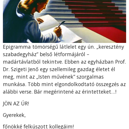
Epigramma tömörségű látlelet egy ún. „keresztény
szabadegyház” belső létformájáról –
madártávlatból tekintve. Ebben az egyházban Prof.
Dr. Szigeti Jenő egy szellemileg gazdag életet él
meg, mint az „Isten művének” szorgalmas
munkása. Több mint elgondolkodtató összegzés az
alábbi verse. Bár megérintené az érintetteket…!
JÖN AZ ÚR!
Gyerekek,
főnökké felkúszott kollegáim!