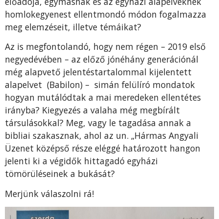
előadója, egymásnak és az egyházi alapelveknek
homlokegyenest ellentmondó módon fogalmazza
meg elemzéseit, illetve témáikat?
Az is megfontolandó, hogy nem régen – 2019 első
negyedévében – az előző jónéhány generációnál
még alapvető jelentéstartalommal kijelentett
alapelvet (Babilon) – simán felülíró mondatok
hogyan mutálódtak a mai meredeken ellentétes
irányba? Kiegyezés a valaha még megbírált
társulásokkal? Meg, vagy le tagadása annak a
bibliai szakasznak, ahol az un. „Hármas Angyali
Üzenet középső része eléggé határozott hangon
jelenti ki a végidők hittagadó egyházi
tömörüléseinek a bukását?
Merjünk válaszolni rá!