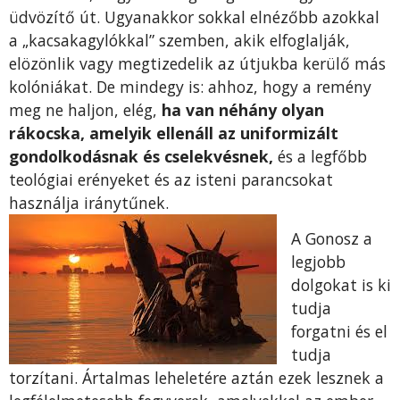
üdvözítő út. Ugyanakkor sokkal elnézőbb azokkal
a „kacsakagylókkal” szemben, akik elfoglalják,
elözönlik vagy megtizedelik az útjukba kerülő más
kolóniákat. De mindegy is: ahhoz, hogy a remény
meg ne haljon, elég,
ha van néhány olyan
rákocska, amelyik ellenáll az uniformizált
gondolkodásnak és cselekvésnek,
és a legfőbb
teológiai erényeket és az isteni parancsokat
használja iránytűnek.
A Gonosz a
legjobb
dolgokat is ki
tudja
forgatni és el
tudja
torzítani. Ártalmas leheletére aztán ezek lesznek a