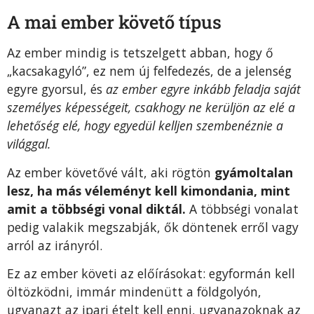
A mai ember követő típus
Az ember mindig is tetszelgett abban, hogy ő
„kacsakagyló”, ez nem új felfedezés, de a jelenség
egyre gyorsul, és
az ember egyre inkább feladja saját
személyes képességeit, csakhogy ne kerüljön az elé a
lehetőség elé, hogy egyedül kelljen szembenéznie a
világgal.
Az ember követővé vált, aki rögtön
gyámoltalan
lesz, ha más véleményt kell kimondania, mint
amit a többségi vonal diktál.
A többségi vonalat
pedig valakik megszabják, ők döntenek erről vagy
arról az irányról.
Ez az ember követi az előírásokat: egyformán kell
öltözködni, immár mindenütt a földgolyón,
ugyanazt az ipari ételt kell enni, ugyanazoknak az