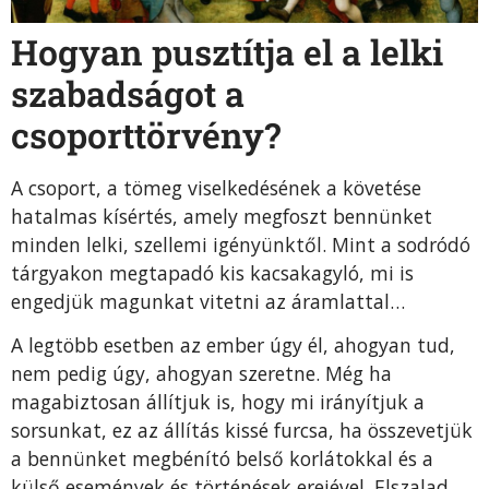
Hogyan pusztítja el a lelki
szabadságot a
csoporttörvény?
A csoport, a tömeg viselkedésének a követése
hatalmas kísértés, amely megfoszt bennünket
minden lelki, szellemi igényünktől. Mint a sodródó
tárgyakon megtapadó kis kacsakagyló, mi is
engedjük magunkat vitetni az áramlattal…
A legtöbb esetben az ember úgy él, ahogyan tud,
nem pedig úgy, ahogyan szeretne. Még ha
magabiztosan állítjuk is, hogy mi irányítjuk a
sorsunkat, ez az állítás kissé furcsa, ha összevetjük
a bennünket megbénító belső korlátokkal és a
külső események és történések erejével. Elszalad