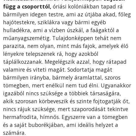
függ a csoporttól,
óriási kolóniákban tapad rá
bármilyen idegen testre, ami az útjába akad, főleg
hajótestekre, sziklákra vagy bármi egyéb
hulladékra, ami a vízben úszkál, a faágaktól a
műanyagszemétig. Tulajdonképpen tehát nem
parazita, nem olyan, mint más fajok, amelyek élő
lényekre telepszenek rá, hogy azokból
táplálkozzanak. Megelégszik azzal, hogy rátapad
valamire és viteti magát. Sodortatja magát
bármilyen irányba, bármely áramlattal, szoros
tömegben, mert enélkül nem tud élni. Ugyanakkor
igazából nincs szüksége a többiek társaságára,
akik szorosan körbeveszik és szinte fojtogatják őt,
nincs rájuk szüksége, mert szaporodását tekintve
hermafrodita, hímnős. Egyszerre van a tömegben
és a saját buborékjában, ami ideális helyzet a
számára.