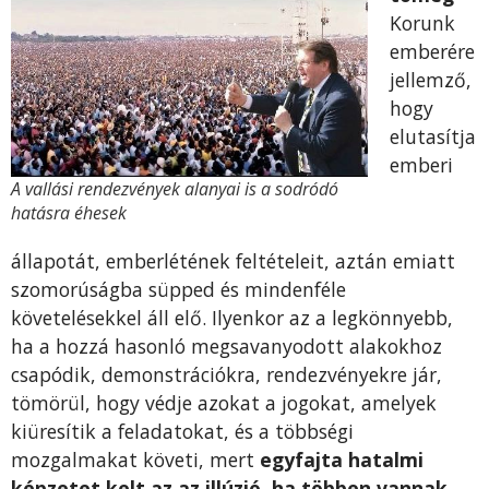
Korunk
emberére
jellemző,
hogy
elutasítja
emberi
A vallási rendezvények alanyai is a sodródó
hatásra éhesek
állapotát, emberlétének feltételeit, aztán emiatt
szomorúságba süpped és mindenféle
követelésekkel áll elő. Ilyenkor az a legkönnyebb,
ha a hozzá hasonló megsavanyodott alakokhoz
csapódik, demonstrációkra, rendezvényekre jár,
tömörül, hogy védje azokat a jogokat, amelyek
kiüresítik a feladatokat, és a többségi
mozgalmakat követi, mert
egyfajta hatalmi
képzetet kelt az az illúzió, ha többen vannak.