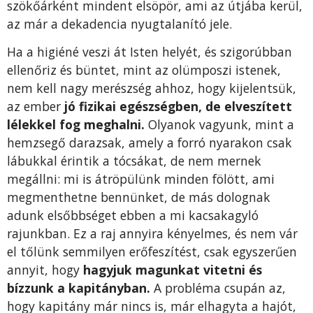
szökőárként mindent elsöpör, ami az útjába kerül,
az már a dekadencia nyugtalanító jele.
Ha a higiéné veszi át Isten helyét, és szigorúbban
ellenőriz és büntet, mint az olümposzi istenek,
nem kell nagy merészség ahhoz, hogy kijelentsük,
az ember
jó fizikai egészségben, de elveszített
lélekkel fog meghalni.
Olyanok vagyunk, mint a
hemzsegő darazsak, amely a forró nyarakon csak
lábukkal érintik a tócsákat, de nem mernek
megállni: mi is átröpülünk minden fölött, ami
megmenthetne bennünket, de más dolognak
adunk elsőbbséget ebben a mi kacsakagyló
rajunkban. Ez a raj annyira kényelmes, és nem vár
el tőlünk semmilyen erőfeszítést, csak egyszerűen
annyit, hogy
hagyjuk magunkat vitetni és
bízzunk a kapitányban.
A probléma csupán az,
hogy kapitány már nincs is, már elhagyta a hajót,