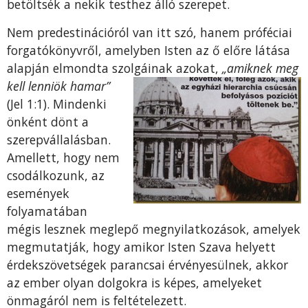
betöltsék a nekik testhez álló szerepet.
Nem predestinációról van itt szó, hanem próféciai
forgatókönyvről, amelyben Isten az ő előre látása
alapján elmondta szolgáinak azokat,
„amiknek meg
kell lenniö
k hamar”
(Jel 1:1). Mindenki
önként dönt a
szerepvállalásban.
Amellett, hogy nem
csodálkozunk, az
események
folyamatában
mégis lesznek meglepő megnyilatkozások, amelyek
megmutatják, hogy amikor Isten Szava helyett
érdekszövetségek parancsai érvényesülnek, akkor
az ember olyan dolgokra is képes, amelyeket
önmagáról nem is feltételezett.