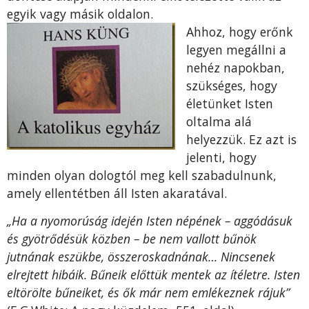
egyik vagy másik oldalon.
Ahhoz, hogy erőnk
legyen megállni a
nehéz napokban,
szükséges, hogy
életünket Isten
oltalma alá
helyezzük. Ez azt is
jelenti, hogy
minden olyan dologtól meg kell szabadulnunk,
amely ellentétben áll Isten akaratával.
„Ha a nyomorúság idején Isten népének – aggódásuk
és gyötrődésük közben – be nem vallott bűnök
jutnának eszükbe, összeroskadnának… Nincsenek
elrejtett hibáik. Bűneik előttük mentek az ítéletre. Isten
eltörölte bűneiket, és ők már nem emlékeznek rájuk”