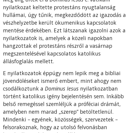
nyilatkozat keltette protestáns nyugtalanság
hullámai, úgy tűnik, megkezdődött az igazodás a
vészhelyzetbe került ökumenikus kapcsolatok
mentése érdekében. Ezt látszanak igazolni azok a
nyilatkozatok is, amelyek a közeli napokban
hangzottak el protestáns részről a vasárnap
megszentelésével kapcsolatos katolikus
állásfoglalás mellett.
E nyilatkozatok éppúgy nem lepik meg a bibliai
jövendöléseket ismerő embert, mint ahogy nem
csodálkoztunk a
Dominus Iesus
nyilatkozatban
történt katolikus igény bejelentésén sem. Inkább
belső remegéssel szemléljük a próféciai drámát,
amelyben nem marad „szerep” betöltetlenül.
Mindenki – egyének, közösségek, szervezetek –
felsorakoznak, hogy az utolsó felvonásban