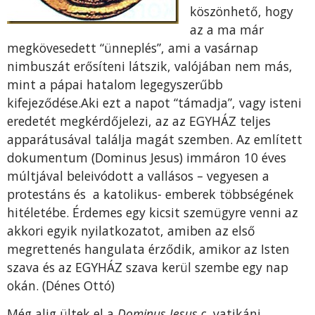
köszönhető, hogy
az a ma már
megkövesedett “ünneplés”, ami a vasárnap
nimbuszát erősíteni látszik, valójában nem más,
mint a pápai hatalom legegyszerűbb
kifejeződése.Aki ezt a napot “támadja”, vagy isteni
eredetét megkérdőjelezi, az az EGYHÁZ teljes
apparátusával találja magát szemben. Az említett
dokumentum (Dominus Jesus) immáron 10 éves
múltjával beleivódott a vallásos – vegyesen a
protestáns és a katolikus- emberek többségének
hitéletébe. Érdemes egy kicsit szemügyre venni az
akkori egyik nyilatkozatot, amiben az első
megrettenés hangulata érződik, amikor az Isten
szava és az EGYHÁZ szava kerül szembe egy nap
okán. (Dénes Ottó)
Még alig ültek el a
Dominus Iesus
c. vatikáni