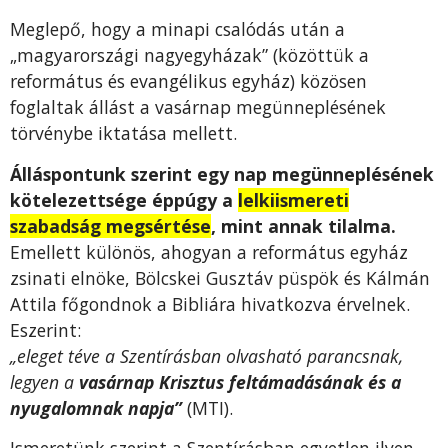
Meglepő, hogy a minapi csalódás után a
„magyarországi nagyegyházak” (közöttük a
református és evangélikus egyház) közösen
foglaltak állást a vasárnap megünneplésének
törvénybe iktatása mellett.
Álláspontunk szerint egy nap megünneplésének
kötelezettsége éppúgy
a
lelkiismereti
szabadság megsértése
,
mint annak tilalma.
Emellett különös, ahogyan a református egyház
zsinati elnöke, Bölcskei Gusztáv püspök és Kálmán
Attila főgondnok a Bibliára hivatkozva érvelnek.
Eszerint:
„eleget téve a Szentírásban olvasható parancsnak,
legyen a
vasárnap Krisztus feltámadásának és a
nyugalomnak napja”
(MTI).
Ismeretünk szerint a Szentírásban egyetlen ilyen