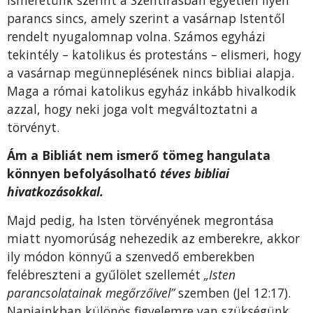
parancs sincs, amely szerint a vasárnap Istentől
rendelt nyugalomnap volna. Számos egyházi
tekintély – katolikus és protestáns – elismeri, hogy
a vasárnap megünneplésének nincs bibliai alapja.
Maga a római katolikus egyház inkább hivalkodik
azzal, hogy neki joga volt megváltoztatni a
törvényt.
Ám a Bibliát nem ismerő tömeg hangulata
könnyen befolyásolható
téves bibliai
hivatkozásokkal.
Majd pedig, ha Isten törvényének megrontása
miatt nyomorúság nehezedik az emberekre, akkor
ily módon könnyű a szenvedő emberekben
felébreszteni a gyűlölet szellemét
„Isten
parancsolatainak megőrzőivel”
szemben (Jel 12:17).
Napjainkban különös figyelemre van szükségünk,