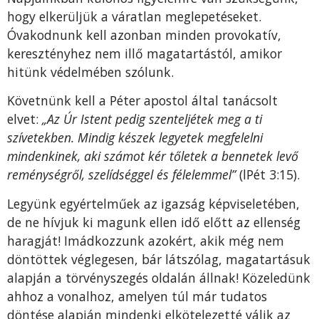
hogy elkerüljük a váratlan meglepetéseket.
Óvakodnunk kell azonban minden provokatív,
keresztényhez nem illő magatartástól, amikor
hitünk védelmében szólunk.
Követnünk kell a Péter apostol által tanácsolt
elvet:
„Az Úr Istent pedig szenteljétek meg a ti
szívetekben. Mindig készek legyetek megfelelni
mindenkinek, aki számot kér tőletek a bennetek levő
reménységről, szelídséggel és félelemmel”
(lPét 3:15).
Legyünk egyértelműek az igazság képviseletében,
de ne hívjuk ki magunk ellen idő előtt az ellenség
haragját! Imádkozzunk azokért, akik még nem
döntöttek véglegesen, bár látszólag, magatartásuk
alapján a törvényszegés oldalán állnak! Közeledünk
ahhoz a vonalhoz, amelyen túl már tudatos
döntése alapján mindenki elkötelezetté válik az