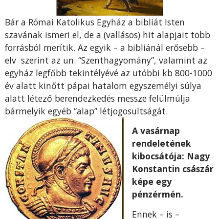
Bár a Római Katolikus Egyház a bibliát Isten
szavának ismeri el, de a (vallásos) hit alapjait több
forrásból merítik. Az egyik – a bibliánál erősebb –
elv szerint az un. “Szenthagyomány”, valamint az
egyház legfőbb tekintélyévé az utóbbi kb 800-1000
év alatt kinőtt pápai hatalom egyszemélyi súlya
alatt létező berendezkedés messze felülmúlja
bármelyik egyéb “alap” létjogosultságát.
A vasárnap
rendeletének
kibocsátója: Nagy
Konstantin császár
képe egy
pénzérmén.
Ennek – is –