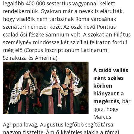
legalább 400 000 sestertius vagyonnal kellett
rendelkezniük. Gyakran már a nevek is elárulták,
hogy viselőik nem tartoznak Róma városának
szenátori nemesei közé. Az oszk nevű Pontius
család ősi fészke Samnium volt. A szokatlan Pilátus
személynév mindössze két szicí­liai feliraton fordul
még elő (Corpus Inscriptionum Latinarum;
Szirakuza és Amerina).
A zsidó vallás
iránt széles
körben
hiányzott a
megértés,
bár
igaz, hogy
Marcus
Agrippa lovag, Augustus legfőbb segítőtársa
nagyon tisztelte. Ám ő kivételes alakja a római