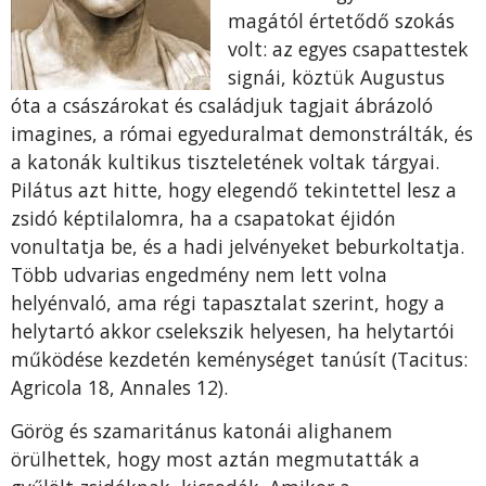
magától értetődő szokás
volt: az egyes csapattestek
signái, köztük Augustus
óta a császá­rokat és családjuk tagjait ábrázoló
imagines, a ró­mai egyeduralmat demonstrálták, és
a katonák kul­tikus tiszteletének voltak tárgyai.
Pilátus azt hitte, hogy elegendő tekintettel lesz a
zsidó képtilalomra, ha a csapatokat éjidón
vonultatja be, és a hadi jelvé­nyeket beburkoltatja.
Több udvarias engedmény nem lett volna
helyénvaló, ama régi tapasztalat sze­rint, hogy a
helytartó akkor cselekszik helyesen, ha helytartói
működése kezdetén keménységet tanúsít (Tacitus:
Agricola 18, Annales 12).
Görög és sza­maritánus katonái alighanem
örülhettek, hogy most aztán megmutatták a