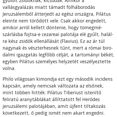
gyűlölt zsidóknak, kicso­dák. Amikor a
vallásgyalázás miatt támadt fölháborodás
Jeruzsálemből átterjedt az egész országra, Pi­látus
eleinte nem törődött vele. Csak akkor enge­dett,
amikor arról kellett döntenie, hogy tömegmé­
szárlásba fojtsa-e cezareai palotája elé gyűlt, halál­
ra kész zsidók ellenállását (Flavius). Ez az ár túl
nagynak és vészterhesnek tűnt, mert a római biro­
dalmi igazgatás legfőbb célját, a tartományi békét,
egyben Pilátus személyes helyzetét veszélyeztette
volna.
Philo világosan kimondja ezt egy második inci­dens
kapcsán, amely nemcsak változata az első­nek,
mint többen hitték: Pilátus Tiberiust istenítő
feliratú aranytáblákat állíttatott fel Heródes
jeruzsá­lemi palotájában, amit újfent tiltakozás
követke­zett, ő pedig ismét nem akart engedni.