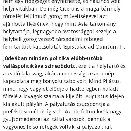
nem egy ridegségét enyhíthette, és hasznos volt
helyi viták­ban. De még Cicero is a maga bármely
rómaiét fe­lülmúló görög műveltségével azt
ajánlotta fivéré­nek, hogy mint Asia tartomány
helytartója, legna­gyobb óvatossággal kezelje a
helybeli görög veze­tő társadalmi réteggel
fenntartott kapcsolatát (Epistulae ad Quintum 1).
Júdeában minden politika előbb-utóbb
valláspoliti­kává színeződött,
ezért a helytartó és
a zsidó lakos­ság, akár a nemesség, akár a nép
kapcsolata még bonyolultabb volt. Mind Pilátus,
mind négy vagy öt elődje a hadseregben haladt
fölfelé a lovagok számára kijelölt, Augustus idején
kialakult pályán. A pályafutás csúcspontja a
prefektusi méltóság volt. Az ide feltörekvők nagy
gyűjtőmedencéi az itáliai városok, bennük a
vagyonos felső rétegek voltak; a pályázóknak