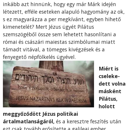
inkább azt hin­nünk, hogy egy már Márk idején
létezett, efféle ese­teken alapuló hagyomány az ok,
s ez magyarázza a per megkívánt, egyben hihető
kimenetelét? Mert Jé­zus ügyét Pilátus
szemszögéből össze sem lehetett hasonlítani a
római és császári maiestas szimbólu­mai miatt
támadt vitával, a tömeges kivégzések és a
fenyegető népfölkelés ügyével.
Miért is
cseleke­
dett volna
másként
Pilátus,
holott
meggyőződött Jé­zus politikai
ártalmatlanságáról,
és a keresztre fe­szítés után
ezt csak tovább erősítette a galileai em­ber