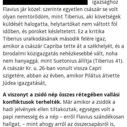
igazsághoz
Flavius jár közel: sze­rinte egyetlen császár se volt
olyan nemtörődöm, mint Tiberius, aki követségek
küldését halogatta, helytartókat nem váltott föl
időben, és pöröket kés­leltetett. Ez a kritika
Tiberius uralkodásának máso­dik felére igaz,
amikor a császár Capriba tette át a székhelyét, és a
birodalmi közigazgatás nehézke­sebbé vált, noha
nem hanyaggá, mint Suetonius ál­lítja (Tiberius 41).
A császár Kr. u. 26-ban vonult vissza Capri
szigetére, abban az évben, amikor Pilá­tus átvette
Júdea igazgatását,
A viszonyt a zsidó nép összes rétegében vallási
konfliktusok terhelték.
Már amikor a zsidók a
hadi jelvények ellen tiltakoztak, egységes volt a
papi ne­messég és a nép – erről Flavius szándékosan
hall­gat, – mint ahogy arról az összecsapásról is,