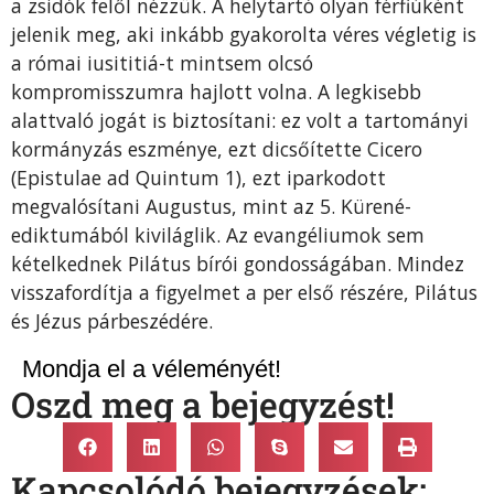
a zsidók felől nézzük. A helytartó olyan férfiúként
jelenik meg, aki inkább gyakorolta véres végletig is
a római iusititiá-t mintsem olcsó
kompromisszumra hajlott volna. A legkisebb
alattvaló jogát is biztosítani: ez volt a tartományi
kormányzás eszmé­nye, ezt dicsőítette Cicero
(Epistulae ad Quintum 1), ezt iparkodott
megvalósítani Augustus, mint az 5. Kürené-
ediktumából kiviláglik. Az evangéliu­mok sem
kételkednek Pilátus bírói gondosságában. Mindez
visszafordítja a figyelmet a per első részé­re, Pilátus
és Jézus párbeszédére.
Mondja el a véleményét!
Oszd meg a bejegyzést!
Kapcsolódó bejegyzések: