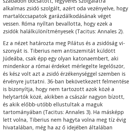
szabadon bocsátott, fegyveres szolgálatra
alkalmas zsidó szolgált, azért oda vezényelve, hogy
martalóccsapa­tok garázdálkodásának véget
vessen. Róma nyíltan bevallotta, hogy ezek a
zsidók halálkülönítménye­sek (Tacitus: Annales 2).
Ez a nézet határozta meg Pilátus és a zsidóság vi­
szonyát is. Tiberius nem antiszemitát küldött
Júdeá­ba, csak épp egy olyan katonaembert, aki
minden­kor a római érdeket mérlegelte legelőször,
és kész volt azt a zsidó érzékenységgel szemben is
érvény­re juttatni. 36-ban bekövetkezett felmentése
is bizo­nyítja, hogy nem tartozott azok közé a
helytartók közé, akikben a császár nagyon bízott,
és akik előbb-utóbb ellustultak a maguk
tartományában (Tacitus: Annales 3). Ha másképp
lett volna, Tiberi­us nem hagyta volna meg tíz évig
hivatalában, még ha az ő idejében általában