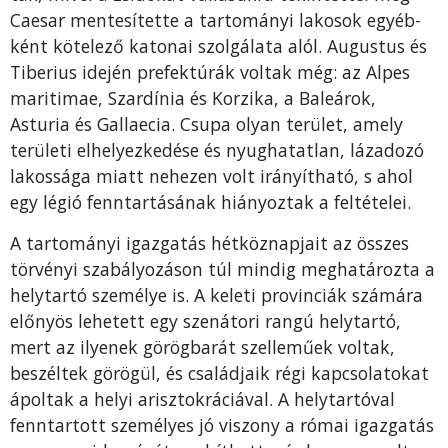
Caesar mentesítette a tartományi lakosok egyéb­
ként kötelező katonai szolgálata alól. Augustus és
Tiberius idején prefektúrák voltak még: az Alpes
maritimae, Szardínia és Korzika, a Baleárok,
Asturia és Gallaecia. Csupa olyan terület, amely
területi elhelyezkedése és nyughatatlan, lázadozó
lakossá­ga miatt nehezen volt irányítható, s ahol
egy légió fenntartásának hiányoztak a feltételei.
A tartományi igazgatás hétköznapjait az összes
törvényi szabályozáson túl mindig meghatározta a
helytartó személye is. A keleti provinciák számára
előnyös lehetett egy szenátori rangú helytartó,
mert az ilyenek görögbarát szelleműek voltak,
beszéltek görögül, és családjaik régi kapcsolatokat
ápoltak a helyi arisztokráciával. A helytartóval
fenntartott személyes jó viszony a római igazgatás