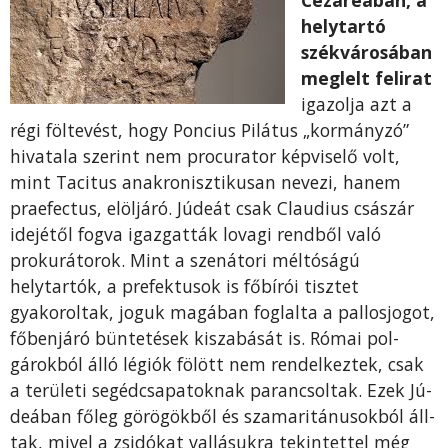
Cezareában, a
helytartó
székvárosában
meglelt felirat
igazolja azt a
régi föltevést, hogy Poncius Pilátus „kormányzó”
hivatala szerint nem procurator képviselő volt,
mint Tacitus anakronisz­tikusan nevezi, hanem
praefectus, elöljáró. Júdeát csak Claudius császár
idejétől fogva igazgatták lo­vagi rendből való
prokurátorok. Mint a szenátori méltóságú
helytartók, a prefektusok is főbírói tisz­tet
gyakoroltak, joguk magában foglalta a pallosjo­got,
főbenjáró büntetések kiszabását is. Római pol­
gárokból álló légiók fölött nem rendelkeztek, csak
a területi segédcsapatoknak parancsoltak. Ezek Jú­
deában főleg görögökből és szamaritánusokból áll­
tak, mivel a zsidókat vallásukra tekintettel még