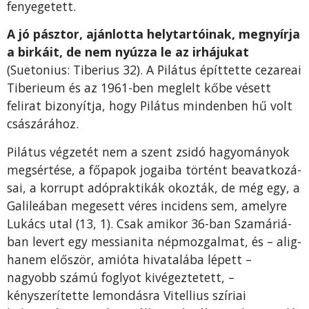
fenye­getett.
A jó pásztor, ajánlotta helytartóinak, meg­nyírja
a birkáit, de nem nyúzza le az irhájukat
(Suetonius: Tiberius 32). A Pilátus építtette cezareai
Tiberieum és az 1961-ben meglelt kőbe vésett
felirat bizonyítja, hogy Pilátus mindenben hű volt
császá­rához.
Pilátus végzetét nem a szent zsidó hagyományok
megsértése, a főpapok jogaiba történt beavatkozá­
sai, a korrupt adópraktikák okozták, de még egy, a
Galileában megesett véres incidens sem, amelyre
Lukács utal (13, 1). Csak amikor 36-ban Szamáriá­
ban levert egy messianita népmozgalmat, és – alig­
hanem először, amióta hivatalába lépett –
nagyobb számú foglyot kivégeztetett, –
kényszerítette lemon­dásra Vitellius szíriai