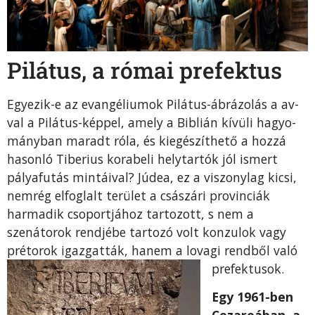
Pilátus, a római prefektus
Egyezik-e az evangéliumok Pilátus-ábrázolás a av­
val a Pilátus-képpel, amely a Biblián kívüli hagyo­
mányban maradt róla, és kiegészíthető a hozzá
ha­sonló Tiberius korabeli helytartók jól ismert
pálya­futás mintáival? Júdea, ez a viszonylag kicsi,
nem­rég elfoglalt terület a császári provinciák
harmadik csoportjához tartozott, s nem a
szenátorok rendjébe tartozó volt konzulok vagy
prétorok igazgatták, ha­nem a lovagi rendből való
prefektusok.
Egy 1961-ben