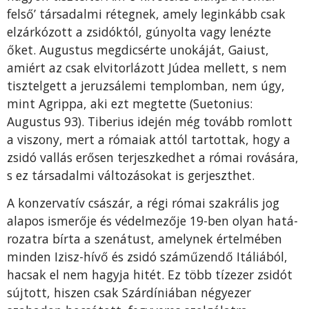
felső’ társadalmi réteg­nek, amely leginkább csak
elzárkózott a zsidóktól, gúnyolta vagy lenézte
őket. Augustus megdicsérte unokáját, Gaiust,
amiért az csak elvitorlázott Júdea mellett, s nem
tisztelgett a jeruzsálemi templom­ban, nem úgy,
mint Agrippa, aki ezt megtette (Suetonius:
Augustus 93). Tiberius idején még tovább romlott
a viszony, mert a rómaiak attól tartottak, hogy a
zsidó vallás erősen terjeszkedhet a római ro­vására,
s ez társadalmi változásokat is gerjeszthet.
A konzervatív császár, a régi római szakrális jog
alapos ismerője és védelmezője 19-ben olyan hatá­
rozatra bírta a szenátust, amelynek értelmében
minden Izisz-hívő és zsidó száműzendő Itáliából,
ha­csak el nem hagyja hitét. Ez több tízezer zsidót
súj­tott, hiszen csak Szárdíniában négyezer