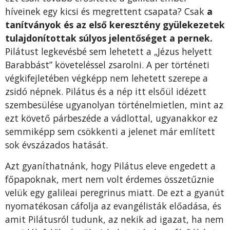
híveinek egy kicsi és megrettent csapata? Csak
a
tanítványok és az első keresztény gyülekezetek
tulajdonítottak súlyos jelentőséget a pernek.
Pilá­tust legkevésbé sem lehetett a „Jézus helyett
Barabbást” követeléssel zsarolni. A per történeti
végkifej­letében végképp nem lehetett szerepe a
zsidó nép­nek. Pilátus és a nép itt elsőül idézett
szembesülése ugyanolyan történelmietlen, mint az
ezt követő pár­beszéde a vádlottal, ugyanakkor ez
semmiképp sem csökkenti a jelenet már említett
sok évszáza­dos hatását.
Azt gyaníthatnánk, hogy Pilátus eleve engedett a
főpapoknak, mert nem volt érdemes összetűznie
ve­lük egy galileai peregrinus miatt. De ezt a gyanút
nyomatékosan cáfolja az evangélisták előadása, és
amit Pilátusról tudunk, az nekik ad igazat, ha nem