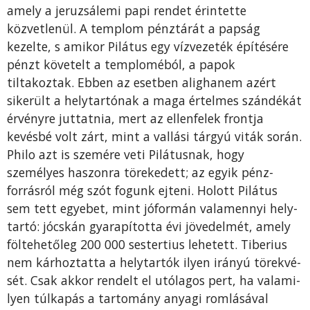
amely a jeruzsálemi papi rendet érintette
közvetlenül. A templom pénztárát a papság
kezelte, s amikor Pilá­tus egy vízvezeték építésére
pénzt követelt a temp­loméból, a papok
tiltakoztak. Ebben az esetben alighanem azért
sikerült a helytartónak a maga ér­telmes szándékát
érvényre juttatnia, mert az ellenfe­lek frontja
kevésbé volt zárt, mint a vallási tárgyú viták során.
Philo azt is szemére veti Pilátusnak, hogy
személyes haszonra törekedett; az egyik pénz­
forrásról még szót fogunk ejteni. Holott Pilátus
sem tett egyebet, mint jóformán valamennyi hely­
tartó: jócskán gyarapította évi jövedelmét, amely
föltehetőleg 200 000 sestertius lehetett. Tiberius
nem kárhoztatta a helytartók ilyen irányú törekvé­
sét. Csak akkor rendelt el utólagos pert, ha valami­
lyen túlkapás a tartomány anyagi romlásával