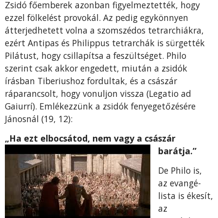
Zsidó főem­berek azonban figyelmeztették, hogy
ezzel fölke­lést provokál. Az pedig egykönnyen
átterjedhetett volna a szomszédos tetrarchiákra,
ezért Antipas és Philippus tetrarchák is sürgették
Pilátust, hogy csil­lapítsa a feszültséget. Philo
szerint csak akkor enge­dett, miután a zsidók
írásban Tiberiushoz fordul­tak, és a császár
ráparancsolt, hogy vonuljon vissza (Legatio ad
Gaiurrí). Emlékezzünk a zsidók fenye­getőzésére
Jánosnál (19, 12):
„Ha ezt elbocsátod, nem vagy a császár
barátja.”
De Philo is,
az evangé­
lista is ékesít,
az