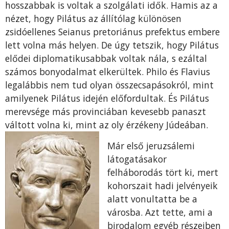
hosszabbak is voltak a szolgálati idők. Hamis az a
nézet, hogy Pilátus az állítólag különösen
zsidóellenes Seianus pretoriánus prefektus embere
lett volna más helyen. De úgy tetszik, hogy Pilátus
elődei diplomatikusabbak voltak nála, s ezáltal
számos bonyodalmat elkerül­tek. Philo és Flavius
legalábbis nem tud olyan összecsapásokról, mint
amilyenek Pilátus idején elő­fordultak. És Pilátus
merevsége más provinciában kevesebb panaszt
váltott volna ki, mint az oly érzé­keny Júdeában.
Már első jeruzsálemi
látogatásakor
felháborodás tört ki, mert
kohorszait hadi jelvényeik
alatt vonul­tatta be a
városba. Azt tette, ami a
birodalom egyéb részeiben