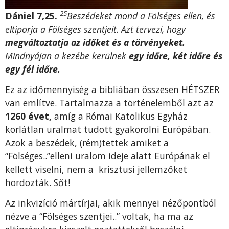
25
Dániel 7,25.
Beszédeket mond a Fölséges ellen, és
eltiporja a Fölséges szentjeit. Azt tervezi, hogy
megváltoztatja az időket és a törvényeket.
Mindnyájan a kezébe kerülnek
egy időre, két időre és
egy fél időre.
Ez az időmennyiség a bibliában összesen HÉTSZER
van említve. Tartalmazza a történelemből azt az
1260 évet,
amíg a Római Katolikus Egyház
korlátlan uralmat tudott gyakorolni Európában.
Azok a beszédek, (rém)tettek amiket a
“Fölséges..”elleni uralom ideje alatt Európának el
kellett viselni, nem a krisztusi jellemzőket
hordozták. Sőt!
Az inkvizíció mártírjai, akik mennyei nézőpontból
nézve a “Fölséges szentjei..” voltak, ha ma az