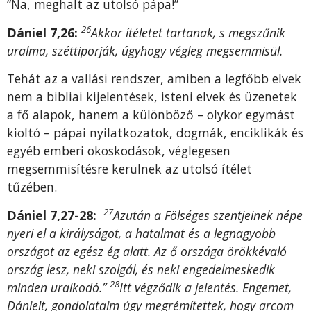
“Na, meghalt az utolsó pápa!”
26
Dániel 7,26:
Akkor ítéletet tartanak, s megszűnik
uralma, széttiporják, úgyhogy végleg megsemmisül.
Tehát az a vallási rendszer, amiben a legfőbb elvek
nem a bibliai kijelentések, isteni elvek és üzenetek
a fő alapok, hanem a különböző – olykor egymást
kioltó – pápai nyilatkozatok, dogmák, enciklikák és
egyéb emberi okoskodások, véglegesen
megsemmisítésre kerülnek az utolsó ítélet
tűzében.
27
Dániel 7,27-28:
Azután a Fölséges szentjeinek népe
nyeri el a királyságot, a hatalmat és a legnagyobb
országot az egész ég alatt. Az ő országa örökkévaló
ország lesz, neki szolgál, és neki engedelmeskedik
28
minden uralkodó.”
Itt végződik a jelentés. Engemet,
Dánielt, gondolataim úgy megrémítettek, hogy arcom