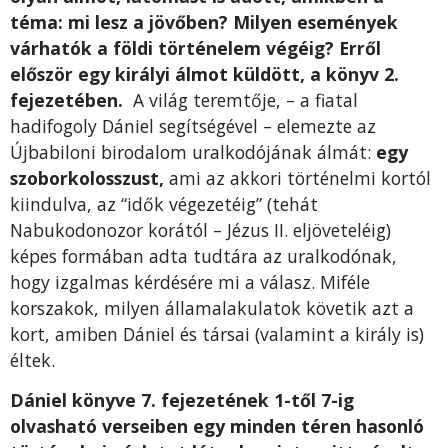
téma: mi lesz a jövőben? Milyen események
várhatók a földi történelem végéig? Erről
először egy királyi álmot küldött, a könyv 2.
fejezetében.
A világ teremtője, – a fiatal
hadifogoly Dániel segítségével – elemezte az
Újbabiloni birodalom uralkodójának álmát:
egy
szoborkolosszust,
ami az akkori történelmi kortól
kiindulva, az “idők végezetéig” (tehát
Nabukodonozor korától – Jézus II. eljöveteléig)
képes formában adta tudtára az uralkodónak,
hogy izgalmas kérdésére mi a válasz. Miféle
korszakok, milyen államalakulatok követik azt a
kort, amiben Dániel és társai (valamint a király is)
éltek.
Dániel könyve 7. fejezetének 1-től 7-ig
olvasható verseiben egy minden téren hasonló