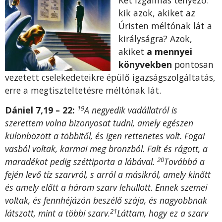
kik azok, akiket az
Úristen méltónak lát a
királyságra? Azok,
akiket
a mennyei
könyvekben
pontosan
vezetett cselekedeteikre épülő igazságszolgáltatás,
erre a megtiszteltetésre méltónak lát.
19
Dániel 7,19 – 22:
A negyedik vadállatról is
szerettem volna bizonyosat tudni, amely egészen
különbözött a többitől, és igen rettenetes volt. Fogai
vasból voltak, karmai meg bronzból. Falt és rágott, a
20
maradékot pedig széttiporta a lábával.
Továbbá a
fején levő tíz szarvról, s arról a másikról, amely kinőtt
és amely előtt a három szarv lehullott. Ennek szemei
voltak, és fennhéjázón beszélő szája, és nagyobbnak
21
látszott, mint a többi szarv.
Láttam, hogy ez a szarv