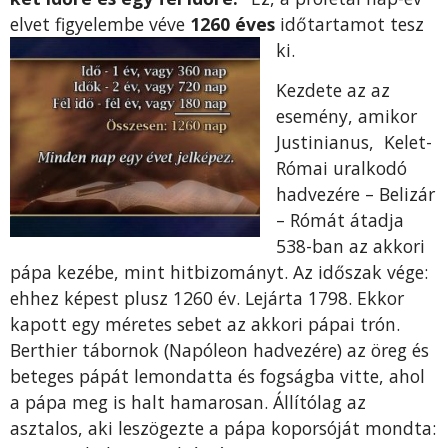
elvet figyelembe véve
1260 éves
időtartamot tesz
ki.
Kezdete az az
esemény, amikor
Justinianus, Kelet-
Római uralkodó
hadvezére – Belizár
– Rómát átadja
538-ban az akkori
pápa kezébe, mint hitbizományt. Az időszak vége:
ehhez képest plusz 1260 év. Lejárta 1798. Ekkor
kapott egy méretes sebet az akkori pápai trón.
Berthier tábornok (Napóleon hadvezére) az öreg és
beteges pápát lemondatta és fogságba vitte, ahol
a pápa meg is halt hamarosan. Állítólag az
asztalos, aki leszögezte a pápa koporsóját mondta: