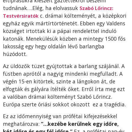
eltiprásukra kieszelt gaztettekről beszélni
tudnának….Elég, ha elolvassuk
Szabó Lőrincz:
c. drámai költeményét, a középkori
Testvérsiratók
egyház egyik mártírtörténetét. Ebben egy Valdens
községet irtottak ki a pápai rendelettel induló
katonák. Menekülésük közben a mintegy 1500 fős
lakosság egy hegy oldalán lévő barlangba
húzódott.
Az üldözők tüzet gyújtottak a barlang szájánál. A
füstben aprótól a nagyig mindenki megfulladt. A
végén 15-en kitörtek, szinte a lángokon át, de
elfogták és gályára ítélték őket. Erről írta meg ezt
a valóban drámai költeményt Szabó Lőrincz.
Európa szerte óriási sokkot okozott ez a tragédia.
Ez az időmennyiség van prófétai kifejezésekkel
meghatározva:
“…kezébe kerülnek egy időre,
két időre és egy fél időre.”
Ez, a prófétai nap-év