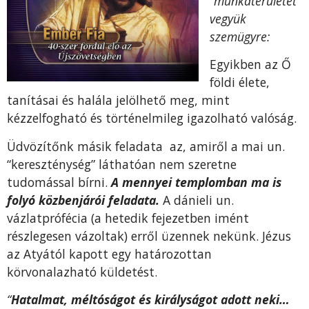
“munkaterületét”
vegyük
szemügyre:
Egyikben az Ő
földi élete,
tanításai és halála jelölhető meg, mint
kézzelfogható és történelmileg igazolható valóság.
Üdvözítőnk másik feladata az, amiről a mai un.
“kereszténység” láthatóan nem szeretne
tudomással bírni.
A mennyei templomban ma is
folyó közbenjárói feladata.
A dánieli un.
vázlatprófécia (a hetedik fejezetben imént
részlegesen vázoltak) erről üzennek nekünk. Jézus
az Atyától kapott egy határozottan
körvonalazható küldetést.
“
Hatalmat, méltóságot és királyságot adott neki…