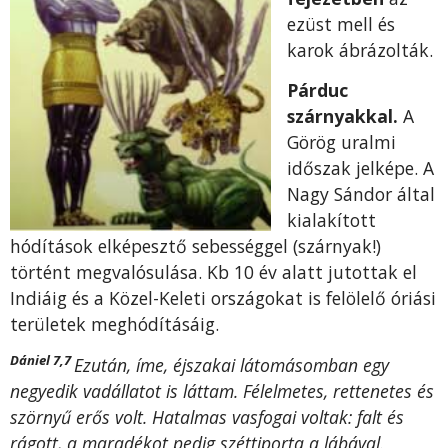
ezüst mell és
karok ábrázolták.
Párduc
szárnyakkal.
A
Görög uralmi
időszak jelképe. A
Nagy Sándor által
kialakított
hódítások elképesztő sebességgel (szárnyak!)
történt megvalósulása. Kb 10 év alatt jutottak el
Indiáig és a Közel-Keleti országokat is felölelő óriási
területek meghódításáig.
Dániel 7,7
Ezután, íme, éjszakai látomásomban egy
negyedik vadállatot is láttam. Félelmetes, rettenetes és
szörnyű erős volt. Hatalmas vasfogai voltak: falt és
rágott, a maradékot pedig széttiporta a lábával.