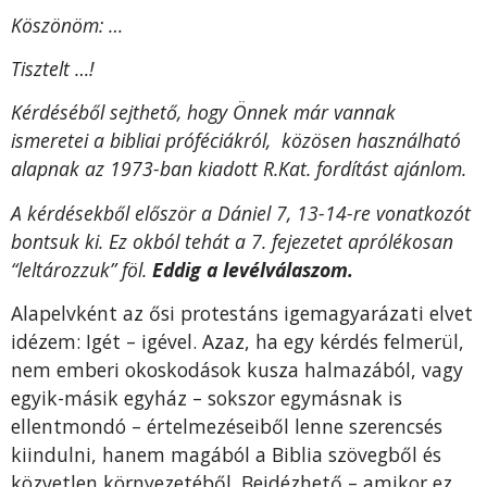
Köszönöm: …
Tisztelt …!
Kérdéséből sejthető, hogy Önnek már vannak
ismeretei a bibliai próféciákról, közösen használható
alapnak az 1973-ban kiadott R.Kat. fordítást ajánlom.
A kérdésekből először a Dániel 7, 13-14-re vonatkozót
bontsuk ki. Ez okból tehát a 7. fejezetet aprólékosan
“leltározzuk” föl.
Eddig a levélválaszom.
Alapelvként az ősi protestáns igemagyarázati elvet
idézem: Igét – igével. Azaz, ha egy kérdés felmerül,
nem emberi okoskodások kusza halmazából, vagy
egyik-másik egyház – sokszor egymásnak is
ellentmondó – értelmezéseiből lenne szerencsés
kiindulni, hanem magából a Biblia szövegből és
közvetlen környezetéből. Beidézhető – amikor ez