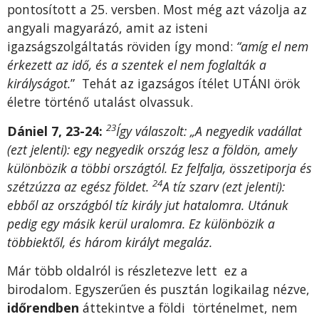
pontosított a 25. versben. Most még azt vázolja az
angyali magyarázó, amit az isteni
igazságszolgáltatás röviden így mond:
“amíg el nem
érkezett az idő, és a szentek el nem foglalták a
királyságot.
” Tehát az igazságos ítélet UTÁNI örök
életre történő utalást olvassuk.
23
Dániel 7, 23-24:
Így válaszolt: „A negyedik vadállat
(ezt jelenti): egy negyedik ország lesz a földön, amely
különbözik a többi országtól. Ez felfalja, összetiporja és
24
szétzúzza az egész földet.
A tíz szarv (ezt jelenti):
ebből az országból tíz király jut hatalomra. Utánuk
pedig egy másik kerül uralomra. Ez különbözik a
többiektől, és három királyt megaláz.
Már több oldalról is részletezve lett ez a
birodalom. Egyszerűen és pusztán logikailag nézve,
időrendben
áttekintve a földi történelmet, nem