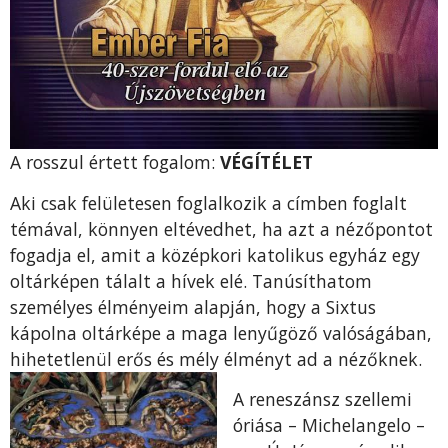
A rosszul értett fogalom:
VÉGÍTÉLET
Aki csak felületesen foglalkozik a címben foglalt
témával, könnyen eltévedhet, ha azt a nézőpontot
fogadja el, amit a középkori katolikus egyház egy
oltárképen tálalt a hívek elé. Tanúsíthatom
személyes élményeim alapján, hogy a Sixtus
kápolna oltárképe a maga lenyűgöző valóságában,
hihetetlenül erős és mély élményt ad a nézőknek.
A reneszánsz szellemi
óriása – Michelangelo –