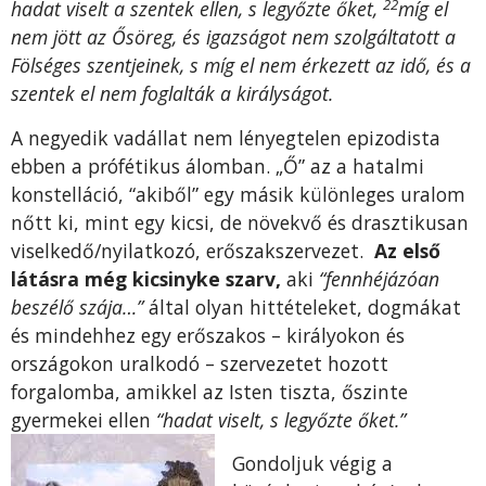
22
hadat viselt a szentek ellen, s legyőzte őket,
míg el
nem jött az Ősöreg, és igazságot nem szolgáltatott a
Fölséges szentjeinek, s míg el nem érkezett az idő, és a
szentek el nem foglalták a királyságot.
A negyedik vadállat nem lényegtelen epizodista
ebben a prófétikus álomban. „Ő” az a hatalmi
konstelláció, “akiből” egy másik különleges uralom
nőtt ki, mint egy kicsi, de növekvő és drasztikusan
viselkedő/nyilatkozó, erőszakszervezet.
Az első
látásra még kicsinyke szarv,
aki
“fennhéjázóan
beszélő szája…”
által olyan hittételeket, dogmákat
és mindehhez egy erőszakos – királyokon és
országokon uralkodó – szervezetet hozott
forgalomba, amikkel az Isten tiszta, őszinte
gyermekei ellen
“hadat viselt, s legyőzte őket.”
Gondoljuk végig a