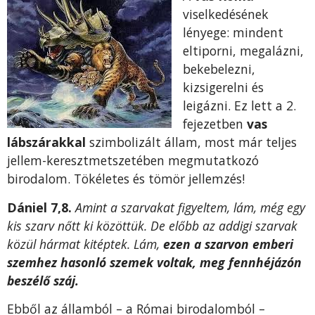
viselkedésének
lényege: mindent
eltiporni, megalázni,
bekebelezni,
kizsigerelni és
leigázni. Ez lett a 2.
fejezetben
vas
lábszárakkal
szimbolizált állam, most már teljes
jellem-keresztmetszetében megmutatkozó
birodalom. Tökéletes és tömör jellemzés!
Dániel 7,8.
Amint a szarvakat figyeltem, lám, még egy
kis szarv nőtt ki közöttük. De előbb az addigi szarvak
közül hármat kitéptek. Lám,
ezen a szarvon emberi
szemhez hasonló szemek voltak, meg fennhéjázón
beszélő száj.
Ebből az államból – a Római birodalomból –