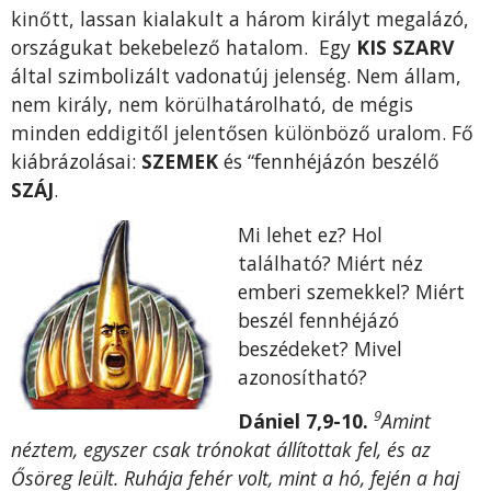
kinőtt, lassan kialakult a három királyt megalázó,
országukat bekebelező hatalom. Egy
KIS SZARV
által szimbolizált vadonatúj jelenség. Nem állam,
nem király, nem körülhatárolható, de mégis
minden eddigitől jelentősen különböző uralom. Fő
kiábrázolásai:
SZEMEK
és “fennhéjázón beszélő
SZÁJ
.
Mi lehet ez? Hol
található? Miért néz
emberi szemekkel? Miért
beszél fennhéjázó
beszédeket? Mivel
azonosítható?
9
Dániel 7,9-10.
Amint
néztem, egyszer csak trónokat állítottak fel, és az
Ősöreg leült. Ruhája fehér volt, mint a hó, fején a haj