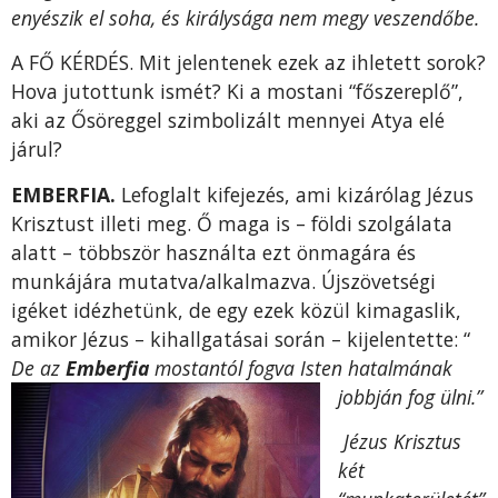
enyészik el soha, és királysága nem megy veszendőbe.
A FŐ KÉRDÉS. Mit jelentenek ezek az ihletett sorok?
Hova jutottunk ismét? Ki a mostani “főszereplő”,
aki az Ősöreggel szimbolizált mennyei Atya elé
járul?
EMBERFIA.
Lefoglalt kifejezés, ami kizárólag Jézus
Krisztust illeti meg. Ő maga is – földi szolgálata
alatt – többször használta ezt önmagára és
munkájára mutatva/alkalmazva. Újszövetségi
igéket idézhetünk, de egy ezek közül kimagaslik,
amikor Jézus – kihallgatásai során – kijelentette: “
De az
Emberfia
mostantól fogva Isten hatalmának
jobbján fog ülni.”
Jézus Krisztus
két