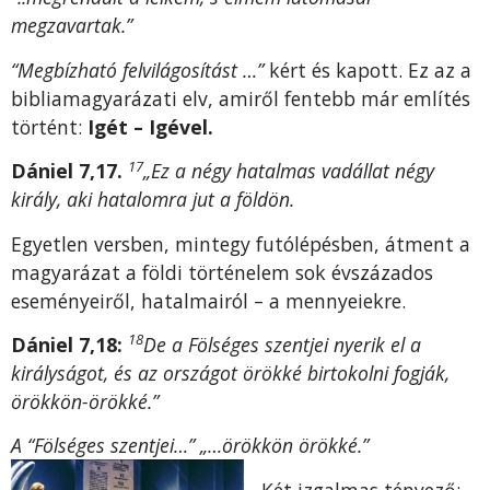
megzavartak.”
“Megbízható felvilágosítást …”
kért és kapott. Ez az a
bibliamagyarázati elv, amiről fentebb már említés
történt:
Igét – Igével.
17
Dániel 7,17.
„Ez a négy hatalmas vadállat négy
király, aki hatalomra jut a földön.
Egyetlen versben, mintegy futólépésben, átment a
magyarázat a földi történelem sok évszázados
eseményeiről, hatalmairól – a mennyeiekre.
18
Dániel 7,18:
De a Fölséges szentjei nyerik el a
királyságot, és az országot örökké birtokolni fogják,
örökkön-örökké.”
A “Fölséges szentjei…” „…örökkön örökké.”
Két izgalmas tényező: