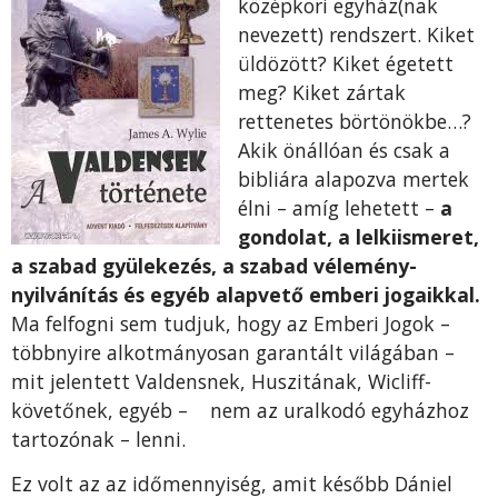
középkori egyház(nak
nevezett) rendszert. Kiket
üldözött? Kiket égetett
meg? Kiket zártak
rettenetes börtönökbe…?
Akik önállóan és csak a
bibliára alapozva mertek
élni – amíg lehetett –
a
gondolat, a lelkiismeret,
a szabad gyülekezés, a szabad vélemény-
nyilvánítás és egyéb alapvető emberi jogaikkal.
Ma felfogni sem tudjuk, hogy az Emberi Jogok –
többnyire alkotmányosan garantált világában –
mit jelentett Valdensnek, Huszitának, Wicliff-
követőnek, egyéb – nem az uralkodó egyházhoz
tartozónak – lenni.
Ez volt az az időmennyiség, amit később Dániel