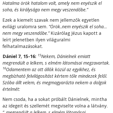
Hatalma örök hatalom volt, amely nem enyészik el
soha, és királysága nem megy veszendőbe.”
Ezek a kiemelt szavak nem jellemzők egyetlen
evilági uralomra sem.
“Örök..nem enyészik el soha…
nem megy veszendőbe.”
Kizárólag Jézus kapott a
leírt jelenetben ilyen világuralmi
felhatalmazásokat.
15
Dániel 7, 15-16:
Nekem, Dánielnek emiatt
megrendült a lelkem, s elmém látomásai megzavartak.
16
Odamentem az ott állók közül az egyikhez, és
megbízható felvilágosítást kértem tőle mindezek felől.
Szóba állt velem, és megmagyarázta nekem a dolgok
értelmét:
Nem csoda, ha a sokat próbált Dánielnek, mintha
az idegeit és szellemét megviselte volna a látvány.
“..megrendült a lelkem, s elmém látomásai