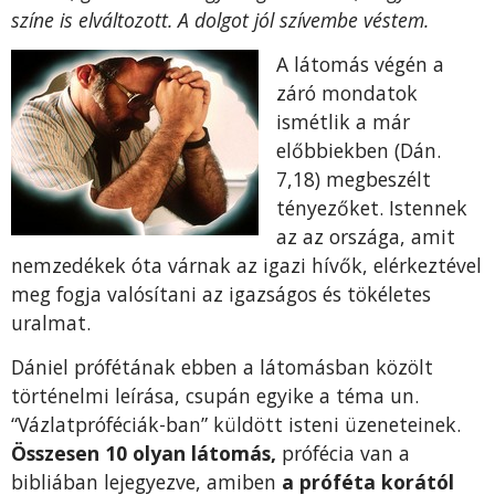
színe is elváltozott. A dolgot jól szívembe véstem.
A látomás végén a
záró mondatok
ismétlik a már
előbbiekben (Dán.
7,18) megbeszélt
tényezőket. Istennek
az az országa, amit
nemzedékek óta várnak az igazi hívők, elérkeztével
meg fogja valósítani az igazságos és tökéletes
uralmat.
Dániel prófétának ebben a látomásban közölt
történelmi leírása, csupán egyike a téma un.
“Vázlatpróféciák-ban” küldött isteni üzeneteinek.
Összesen 10 olyan látomás,
prófécia van a
bibliában lejegyezve, amiben
a próféta korától