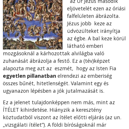
az Úr Jézus második
eljövetelét ezen az óriási
falfelületen ábrázolta.
Jézus jobb keze az
üdvözülteket irányítja
az égbe. A bal keze körül
látható emberi
mozgásoknál a kárhozottak alvilágba való
zuhanását ábrázolja a festő. Ez a (tév)képzet
alapozta meg azt az eszmét, hogy az Isten Fia
egyetlen pillanatban
elrendezi az emberiség
összes bűnét, hitetlenségét. Valamint egy és
ugyanazon lépésben a jók jutalmazását is.
Ez a jelenet tulajdonképpen nem más, mint az
ÍTÉLET kihirdetése. Hiányzik a keresztény
köztudatból viszont az ítélet előtti eljárás (az un.
„vizsgálati ítélet”). A földi bíróságoknál már