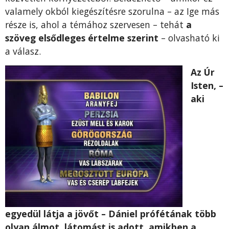
valamely okból kiegészítésre szorulna – az Ige más
része is, ahol a témához szervesen – tehát
a
szöveg elsődleges értelme szerint
– olvasható ki
a válasz.
Az Úr
Isten, –
aki
egyedül látja a jövőt – Dániel prófétának több
olyan álmot, látomást is adott, amikben a