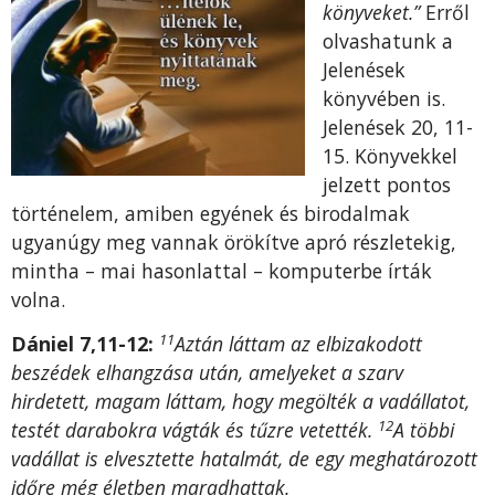
könyveket.”
Erről
olvashatunk a
Jelenések
könyvében is.
Jelenések 20, 11-
15. Könyvekkel
jelzett pontos
történelem, amiben egyének és birodalmak
ugyanúgy meg vannak örökítve apró részletekig,
mintha – mai hasonlattal – komputerbe írták
volna.
11
Dániel 7,11-12:
Aztán láttam az elbizakodott
beszédek elhangzása után, amelyeket a szarv
hirdetett, magam láttam, hogy megölték a vadállatot,
12
testét darabokra vágták és tűzre vetették.
A többi
vadállat is elvesztette hatalmát, de egy meghatározott
időre még életben maradhattak.