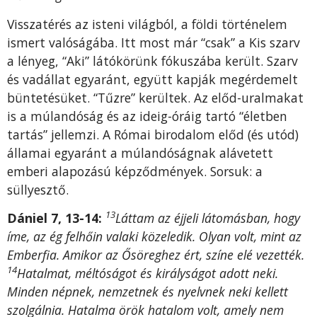
Visszatérés az isteni világból, a földi történelem
ismert valóságába. Itt most már “csak” a Kis szarv
a lényeg, “Aki” látókörünk fókuszába került. Szarv
és vadállat egyaránt, együtt kapják megérdemelt
büntetésüket. “Tűzre” kerültek. Az előd-uralmakat
is a múlandóság és az ideig-óráig tartó “életben
tartás” jellemzi. A Római birodalom előd (és utód)
államai egyaránt a múlandóságnak alávetett
emberi alapozású képződmények. Sorsuk: a
süllyesztő.
13
Dániel 7, 13-14:
Láttam az éjjeli látomásban, hogy
íme, az ég felhőin valaki közeledik. Olyan volt, mint az
Emberfia. Amikor az Ősöreghez ért, színe elé vezették.
14
Hatalmat, méltóságot és királyságot adott neki.
Minden népnek, nemzetnek és nyelvnek neki kellett
szolgálnia. Hatalma örök hatalom volt, amely nem