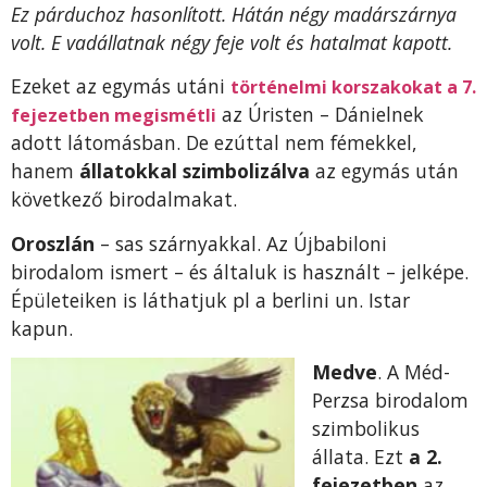
Ez párduchoz hasonlított. Hátán négy madárszárnya
volt. E vadállatnak négy feje volt és hatalmat kapott.
Ezeket az egymás utáni
történelmi korszakokat a 7.
az Úristen – Dánielnek
fejezetben megismétli
adott látomásban. De ezúttal nem fémekkel,
hanem
állatokkal szimbolizálva
az egymás után
következő birodalmakat.
Oroszlán
– sas szárnyakkal. Az Újbabiloni
birodalom ismert – és általuk is használt – jelképe.
Épületeiken is láthatjuk pl a berlini un. Istar
kapun.
Medve
. A Méd-
Perzsa birodalom
szimbolikus
állata. Ezt
a 2.
fejezetben
az