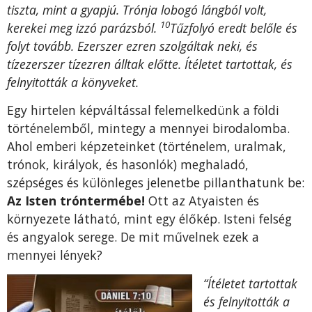
tiszta, mint a gyapjú. Trónja lobogó lángból volt,
10
kerekei meg izzó parázsból.
Tűzfolyó eredt belőle és
folyt tovább. Ezerszer ezren szolgáltak neki, és
tízezerszer tízezren álltak előtte. Ítéletet tartottak, és
felnyitották a könyveket.
Egy hirtelen képváltással felemelkedünk a földi
történelemből, mintegy a mennyei birodalomba.
Ahol emberi képzeteinket (történelem, uralmak,
trónok, királyok, és hasonlók) meghaladó,
szépséges és különleges jelenetbe pillanthatunk be:
Az Isten tróntermébe!
Ott az Atyaisten és
környezete látható, mint egy élőkép. Isteni felség
és angyalok serege. De mit művelnek ezek a
mennyei lények?
“Ítéletet tartottak
és felnyitották a