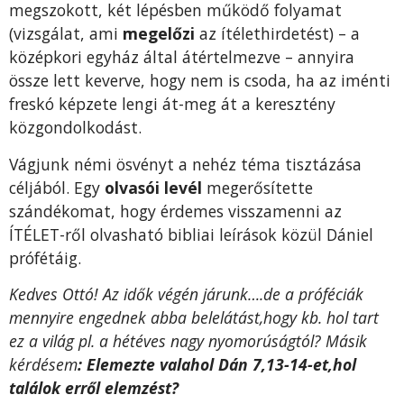
megszokott, két lépésben működő folyamat
(vizsgálat, ami
megelőzi
az ítélethirdetést) – a
középkori egyház által átértelmezve – annyira
össze lett keverve, hogy nem is csoda, ha az iménti
freskó képzete lengi át-meg át a keresztény
közgondolkodást.
Vágjunk némi ösvényt a nehéz téma tisztázása
céljából. Egy
olvasói levél
megerősítette
szándékomat, hogy érdemes visszamenni az
ÍTÉLET-ről olvasható bibliai leírások közül Dániel
prófétáig.
Kedves Ottó! Az idők végén járunk….de a próféciák
mennyire engednek abba belelátást,hogy kb. hol tart
ez a világ pl. a hétéves nagy nyomorúságtól? Másik
kérdésem
: Elemezte valahol Dán 7,13-14-et,hol
találok erről elemzést?