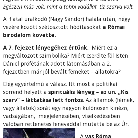
Egészen más volt, mint a többi vadállat, tíz szarva volt.
A fiatal uralkodó (Nagy Sándor) halála után, négy
vezére között szétosztott hódításokat
a Római
birodalom követte.
A 7. fejezet lényegéhez értünk.
Miért ez a
megváltozott szimbolika? Miért cserélte föl Isten
Dániel prófétának adott látomásában a 2.
fejezetben már jól bevált fémeket – állatokra?
Elég egyértelmű a válasz. Itt most a politikai
sorrend helyett a
spirituális lényeg – az un. „Kis
szarv” – láttatása lett fontos
. Az államok (fémek,
vagy állatok) sorát egy nagyon különösen kinéző,
vadságában, megjelenésében, viselkedésében
valóban rettenetes fenevaddal mutatta be az Úr.
A
vas Róma