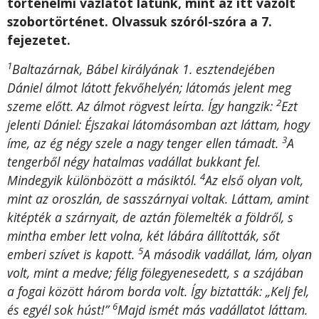
történelmi vázlatot látunk, mint az itt vázolt
szobortörténet. Olvassuk szóról-szóra a 7.
fejezetet.
1
Baltazárnak, Bábel királyának 1. esztendejében
Dániel álmot látott fekvőhelyén; látomás jelent meg
2
szeme előtt. Az álmot rögvest leírta. Így hangzik:
Ezt
jelenti Dániel: Éjszakai látomásomban azt láttam, hogy
3
íme, az ég négy szele a nagy tenger ellen támadt.
A
tengerből négy hatalmas vadállat bukkant fel.
4
Mindegyik különbözött a másiktól.
Az első olyan volt,
mint az oroszlán, de sasszárnyai voltak. Láttam, amint
kitépték a szárnyait, de aztán fölemelték a földről, s
mintha ember lett volna, két lábára állították, sőt
5
emberi szívet is kapott.
A második vadállat, lám, olyan
volt, mint a medve; félig fölegyenesedett, s a szájában
a fogai között három borda volt. Így biztatták: „Kelj fel,
6
és egyél sok húst!”
Majd ismét más vadállatot láttam.