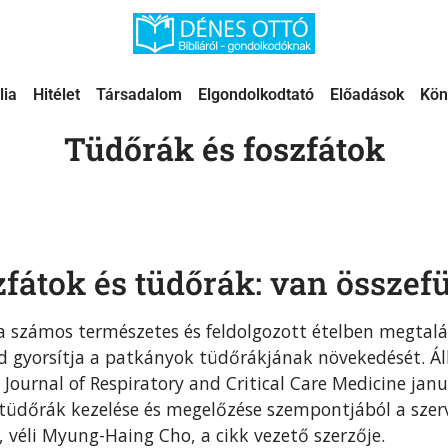
lia
Hitélet
Társadalom
Elgondolkodtató
Előadások
Kön
Tüdőrák és foszfátok
zfátok és tüdőrák: van összef
 a számos természetes és feldolgozott ételben megtalá
 gyorsítja a patkányok tüdőrákjának növekedését. Áll
Journal of Respiratory and Critical Care Medicine ja
üdőrák kezelése és megelőzése szempontjából a szerve
, véli Myung-Haing Cho, a cikk vezető szerzője.