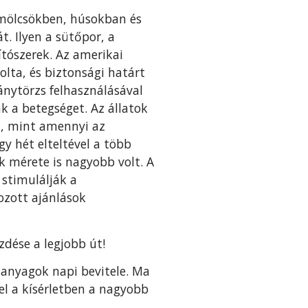
ümölcsökben, húsokban és
. Ilyen a sütőpor, a
ítószerek. Az amerikai
lta, és biztonsági határt
ánytörzs felhasználásával
ák a betegséget. Az állatok
k, mint amennyi az
y hét elteltével a több
k mérete is nagyobb volt. A
 stimulálják a
ozott ajánlások
dése a legjobb út!
kanyagok napi bevitele. Ma
el a kísérletben a nagyobb