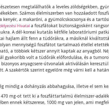
rmészetesen megtalálhatók a leveles zöldségekben, gy
ékekben. Számos élelmiszerben van hozzáadott foszfát
 a kenyér, a makaróni, a gyümölcskocsonya és a tartós
a foszfátokat biztonságosként rangsoro
élyezési Hivatal
sukra. A dél-koreai kutatás kétféle laboratóriumi patk
kai hajlam állt fenn a tüdőrákra, a másiknál kiváltott
olyan mennyiségű foszfátot tartalmazó étellel etetté
ató, a többiek kétszer annyit kaptak az anyagból. Nég
l gyakoribb volt a tüdőrák előfordulása, és a tumoro
k bizonyos anyagcsere-útvonalak aktiválásán keresztül
 A szakértők szerint egyelőre még várni kell a határ
g mindig a dohányzás abbahagyása, illetve el sem kez
l 470 mg-ot tett ki a foszfáttartalmú élelmiszer-adalé
jében ennek kétszerese, 1000 mg van jelen, ami megfel