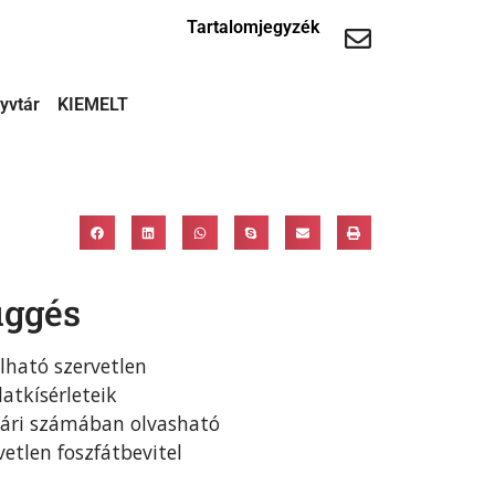
Tartalomjegyzék
yvtár
KIEMELT
üggés
lható szervetlen
atkísérleteik
nuári számában olvasható
tlen foszfátbevitel