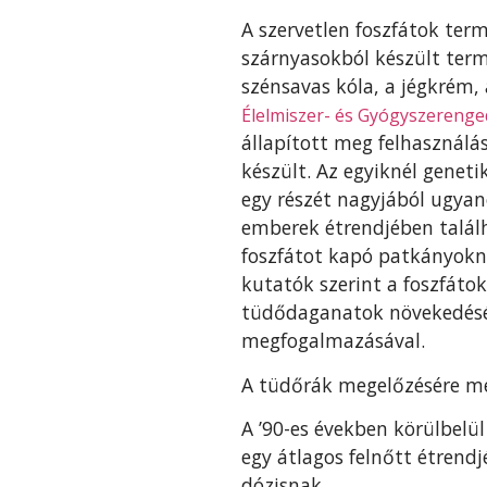
A szervetlen foszfátok te
szárnyasokból készült term
szénsavas kóla, a jégkrém,
Élelmiszer- és Gyógyszerenged
állapított meg felhasználá
készült. Az egyiknél geneti
egy részét nagyjából ugyan
emberek étrendjében találh
foszfátot kapó patkányokná
kutatók szerint a foszfáto
tüdődaganatok növekedését.
megfogalmazásával.
A tüdőrák megelőzésére mé
A ’90-es években körülbelü
egy átlagos felnőtt étrend
dózisnak.