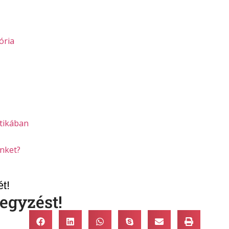
ória
ztikában
őnket?
t!
egyzést!