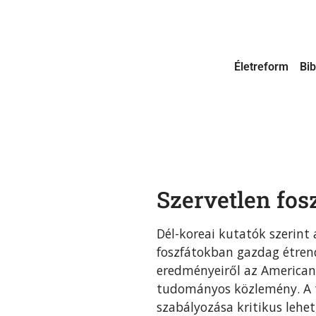
Életreform
Bib
Szervetlen fos
Dél-koreai kutatók szerint
foszfátokban gazdag étrend
eredményeiről az American 
tudományos közlemény. A t
szabályozása kritikus lehet