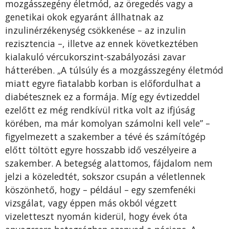
mozgásszegény életmód, az öregedés vagy a
genetikai okok egyaránt állhatnak az
inzulinérzékenység csökkenése – az inzulin
rezisztencia –, illetve az ennek következtében
kialakuló vércukorszint-szabályozási zavar
hátterében. „A túlsúly és a mozgásszegény életmód
miatt egyre fiatalabb korban is előfordulhat a
diabétesznek ez a formája. Míg egy évtizeddel
ezelőtt ez még rendkívül ritka volt az ifjúság
körében, ma már komolyan számolni kell vele” –
figyelmezett a szakember a tévé és számítógép
előtt töltött egyre hosszabb idő veszélyeire a
szakember. A betegség alattomos, fájdalom nem
jelzi a közeledtét, sokszor csupán a véletlennek
köszönhető, hogy – például – egy szemfenéki
vizsgálat, vagy éppen más okból végzett
vizeletteszt nyomán kiderül, hogy évek óta