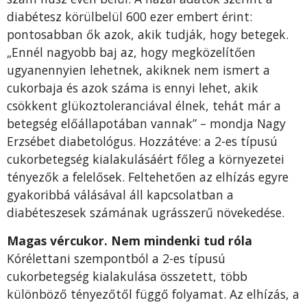
diabétesz körülbelül 600 ezer embert érint:
pontosabban ők azok, akik tudják, hogy betegek.
„Ennél nagyobb baj az, hogy megközelítően
ugyanennyien lehetnek, akiknek nem ismert a
cukorbaja és azok száma is ennyi lehet, akik
csökkent glükoztoleranciával élnek, tehát már a
betegség előállapotában vannak” – mondja Nagy
Erzsébet diabetológus. Hozzátéve: a 2-es típusú
cukorbetegség kialakulásáért főleg a környezetei
tényezők a felelősek. Feltehetően az elhízás egyre
gyakoribbá válásával áll kapcsolatban a
diabéteszesek számának ugrásszerű növekedése.
Magas vércukor. Nem mindenki tud róla
Kórélettani szempontból a 2-es típusú
cukorbetegség kialakulása összetett, több
különböző tényezőtől függő folyamat. Az elhízás, a