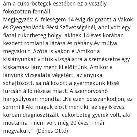
ám a cukorbetegek esetében ez a veszély
fokozottan fennáll.
Megjegyzés: A feleségem 14 évig dolgozott a Vakok
és Gyengénlátók Pécsi Szövetségénél, ahol volt egy
fiatal cukorbeteg hölgy, akinek 14 éves korában
kezdett romlani a látása és néhány év múlva
megvakult. Azóta is vakon él.Amikor a
kislányunkat vittük vizsgálatra a szemészetre egy
kiskamasz lány ment ki előttünk. Amikor a
lányunk vizsgálata végetért, az anyuka
sóhajtozott, sajnálkozott a gyermekünk kissé
furcsán álló nézése miatt. A szemorvosnő
hangsúlyosan mondta: „Ne ezen bosszankodjon, ez
semmi !! Aki maguk előtt ment ki, az egy 6 éves
korban diagnosztizált cukorbeteg gyerek volt, aki
mostanra – nem volt még 20 éves – már
megvakult.” (Dénes Ottó)