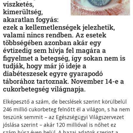
viszketés,
kimerültség,
akaratlan fogyás:
ezek a kellemetlenségek jelezhetik,
valami nincs rendben. Az esetek
többségében azonban akár egy
évtizedig sem hívja fel magára a
figyelmet a betegség, így sokan nem is
tudják, hogy már jó ideje a
diabéteszesek egyre gyarapodó
táborához tartoznak. November 14-e a
cukorbetegség világnapja.
Elképesztő a szám, de becslések szerint körülbelül
246 millió cukorbeteg felnőtt él a világon, s ha nem
teszünk semmit – az Egészségügyi Világszervezet
jóslása szerint – akár 120 millióval is nőhet ez
szám húsz éven belül. A hazai adatok szerint a