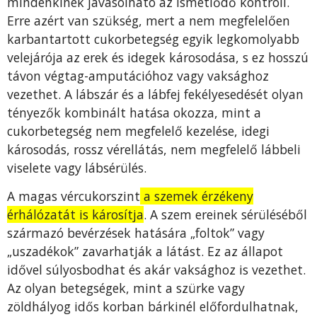
mindenkinek javasolható az ismétlődő kontroll.
Erre azért van szükség, mert a nem megfelelően
karbantartott cukorbetegség egyik legkomolyabb
velejárója az erek és idegek károsodása, s ez hosszú
távon végtag-amputációhoz vagy vaksághoz
vezethet. A lábszár és a lábfej fekélyesedését olyan
tényezők kombinált hatása okozza, mint a
cukorbetegség nem megfelelő kezelése, idegi
károsodás, rossz vérellátás, nem megfelelő lábbeli
viselete vagy lábsérülés.
A magas vércukorszint
a szemek érzékeny
érhálózatát is károsítja
. A szem ereinek sérüléséből
származó bevérzések hatására „foltok” vagy
„uszadékok” zavarhatják a látást. Ez az állapot
idővel súlyosbodhat és akár vaksághoz is vezethet.
Az olyan betegségek, mint a szürke vagy
zöldhályog idős korban bárkinél előfordulhatnak,