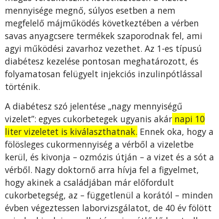
mennyisége megnő, súlyos esetben a nem
megfelelő májműködés következtében a vérben
savas anyagcsere termékek szaporodnak fel, ami
agyi működési zavarhoz vezethet. Az 1-es típusú
diabétesz kezelése pontosan meghatározott, és
folyamatosan felügyelt injekciós inzulinpótlással
történik.
A diabétesz szó jelentése „nagy mennyiségű
vizelet”: egyes cukorbetegek ugyanis akár
napi 10
liter vizeletet is kiválaszthatnak.
Ennek oka, hogy a
fölösleges cukormennyiség a vérből a vizeletbe
kerül, és kivonja – ozmózis útján – a vizet és a sót a
vérből. Nagy doktornő arra hívja fel a figyelmet,
hogy akinek a családjában már előfordult
cukorbetegség, az – függetlenül a korától – minden
évben végeztessen laborvizsgálatot, de 40 év fölött