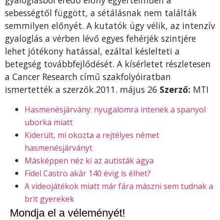
sebességtől függött, a sétálásnak nem találták
semmilyen előnyét. A kutatók úgy vélik, az intenzív
gyaloglás a vérben lévő egyes fehérjék szintjére
lehet jótékony hatással, ezáltal késlelteti a
betegség továbbfejlődését. A kísérletet részletesen
a Cancer Research című szakfolyóiratban
ismertették a szerzők.2011. május 26
Szerző:
MTI
Hasmenésjárvány: nyugalomra intenek a spanyol
uborka miatt
Kiderült, mi okozta a rejtélyes német
hasmenésjárványt
Másképpen néz ki az autisták agya
Fidel Castro akár 140 évig is élhet?
A videojátékok miatt már fára mászni sem tudnak a
brit gyerekek
Mondja el a véleményét!