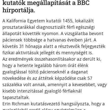
kutatók megállapítását a BBC
hírportálja.
A Kalifornia Egyetem kutatói 1455, lokalizált
prosztatarákkal diagnosztizált férfi egészségi
állapotát követték nyomon. A vizsgálatba bevont
páciensek többsége a hatvanas éveiben járt. A
követés 31 hónapja alatt a résztvevők feljegyezték
fizikai aktivitásuk jellegét és mennyiségét is.
Az eredmények összehasonlításakor az derült ki,
hogy a hetente legalább három órát élénk
gyaloglással töltő pácienseknél a daganat
növekedése és az áttétek képződése csak 57
százaléka volt annak, amennyit a kevesebbet, vagy
kisebb intenzitással gyalogló férfiaknál
tapasztaltak.
Erin Richman kutatásvezető hangsúlyozta, hogy a
gyaloglásból eredő előny egyértelműen a