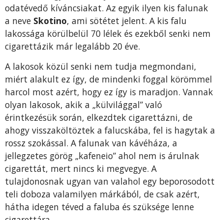
odatévedő kíváncsiakat. Az egyik ilyen kis falunak
a neve
Skotino
, ami sötétet jelent. A kis falu
lakossága körülbelül 70 lélek és ezekből senki nem
cigarettázik már legalább 20 éve.
A lakosok közül senki nem tudja megmondani,
miért alakult ez így, de mindenki foggal körömmel
harcol most azért, hogy ez így is maradjon. Vannak
olyan lakosok, akik a „külvilággal” való
érintkezésük során, elkezdtek cigarettázni, de
ahogy visszaköltöztek a falucskába, fel is hagytak a
rossz szokással. A falunak van kávéháza, a
jellegzetes görög „kafeneio” ahol nem is árulnak
cigarettát, mert nincs ki megvegye. A
tulajdonosnak ugyan van valahol egy beporosodott
teli doboza valamilyen márkából, de csak azért,
hátha idegen téved a faluba és szüksége lenne
cigarettára.