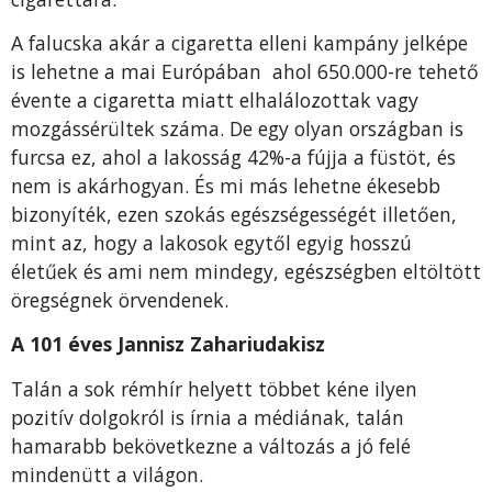
A falucska akár a cigaretta elleni kampány jelképe
is lehetne a mai Európában ahol 650.000-re tehető
évente a cigaretta miatt elhalálozottak vagy
mozgássérültek száma. De egy olyan országban is
furcsa ez, ahol a lakosság 42%-a fújja a füstöt, és
nem is akárhogyan. És mi más lehetne ékesebb
bizonyíték, ezen szokás egészségességét illetően,
mint az, hogy a lakosok egytől egyig hosszú
életűek és ami nem mindegy, egészségben eltöltött
öregségnek örvendenek.
A 101 éves Jannisz Zahariudakisz
Talán a sok rémhír helyett többet kéne ilyen
pozitív dolgokról is írnia a médiának, talán
hamarabb bekövetkezne a változás a jó felé
mindenütt a világon.