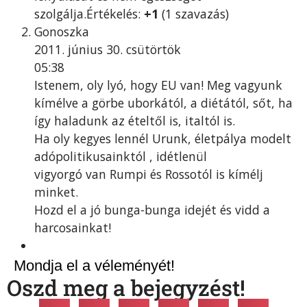
szolgálja.Értékelés:
+1
(1 szavazás)
Gonoszka
2011. június 30. csütörtök
05:38
Istenem, oly lyó, hogy EU van! Meg vagyunk
kímélve a görbe uborkától, a diétától, sőt, ha
így haladunk az ételtől is, italtól is.
Ha oly kegyes lennél Urunk, életpálya modelt
adópolitikusainktól , idétlenül
vigyorgó van Rumpi és Rossotól is kímélj
minket.
Hozd el a jó bunga-bunga idejét és vidd a
harcosainkat!
Mondja el a véleményét!
Oszd meg a bejegyzést!