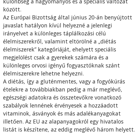
különbség a hagyományos és a speciális változat
között.
Az Európai Bizottság által június 20-án benyújtott
javaslat hatályon kívül helyezné a jelenlegi
irányelvet a különleges táplálkozási célú
élelmiszerekről, valamint eltörölné a „diétás
élelmiszerek” kategóriáját, ehelyett speciális
megjelölést csak a gyerekek számára és a
különleges orvosi igényű fogyasztóknak szánt
élelmiszerekre lehetne helyezni.
A diétás, így a gluténmentes, vagy a fogyókúrás
ételekre a továbbiakban pedig a már meglévő,
egészségi adatokra és összetevőkre vonatkozó
szabályok lennének érvényesek a hozzáadott
vitaminok, ásványok és más adalékanyagokat
illetően. Az EU az alapanyagokról egy hivatalos
listát is készítene, az eddig meglévő három helyett.