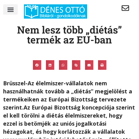
Nem lesz több „diétás”
termék az EU-ban
Brüsszel-Az élelmiszer-vállalatok nem
használhatnák tovább a „diétás” megjelölést a
termékeiken az Európai Bizottság tervezete
szerint.Az Európai Bizottság koncepciója szerint
el kell törölni a diétás élelmiszereket, hogy
ezzel is betömjék az uniós jogalkotási
hézagokat, és hogy korlátozzák a vállalatok