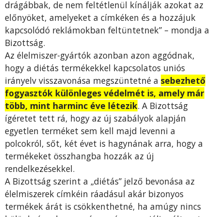
drágábbak, de nem feltétlenül kínálják azokat az
előnyöket, amelyeket a címkéken és a hozzájuk
kapcsolódó reklámokban feltüntetnek” – mondja a
Bizottság.
Az élelmiszer-gyártók azonban azon aggódnak,
hogy a diétás termékekkel kapcsolatos uniós
irányelv visszavonása megszüntetné a
sebezhető
fogyasztók különleges védelmét is, amely már
több, mint harminc éve létezik
. A Bizottság
ígéretet tett rá, hogy az új szabályok alapján
egyetlen terméket sem kell majd levenni a
polcokról, sőt, két évet is hagynának arra, hogy a
termékeket összhangba hozzák az új
rendelkezésekkel.
A Bizottság szerint a „diétás” jelző bevonása az
élelmiszerek címkéin ráadásul akár bizonyos
termékek árát is csökkenthetné, ha amúgy nincs