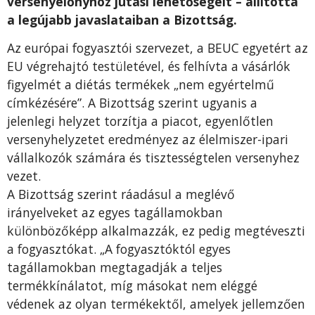
versenyelőnyhöz jutási lehetőségeit – állította
a legújabb javaslataiban a Bizottság.
Az európai fogyasztói szervezet, a BEUC egyetért az
EU végrehajtó testületével, és felhívta a vásárlók
figyelmét a diétás termékek „nem egyértelmű
címkézésére”. A Bizottság szerint ugyanis a
jelenlegi helyzet torzítja a piacot, egyenlőtlen
versenyhelyzetet eredményez az élelmiszer-ipari
vállalkozók számára és tisztességtelen versenyhez
vezet.
A Bizottság szerint ráadásul a meglévő
irányelveket az egyes tagállamokban
különbözőképp alkalmazzák, ez pedig megtéveszti
a fogyasztókat. „A fogyasztóktól egyes
tagállamokban megtagadják a teljes
termékkínálatot, míg másokat nem eléggé
védenek az olyan termékektől, amelyek jellemzően