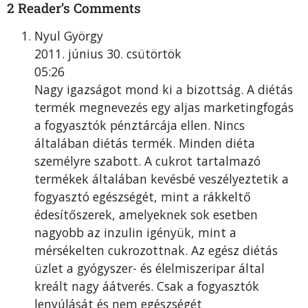
2 Reader’s Comments
Nyul György
2011. június 30. csütörtök
05:26
Nagy igazságot mond ki a bizottság. A diétás
termék megnevezés egy aljas marketingfogás
a fogyasztók pénztárcája ellen. Nincs
általában diétás termék. Minden diéta
személyre szabott. A cukrot tartalmazó
termékek általában kevésbé veszélyeztetik a
fogyasztó egészségét, mint a rákkeltő
édesítőszerek, amelyeknek sok esetben
nagyobb az inzulin igényük, mint a
mérsékelten cukrozottnak. Az egész diétás
üzlet a gyógyszer- és élelmiszeripar által
kreált nagy áátverés. Csak a fogyasztók
lenyúlását és nem egészségét