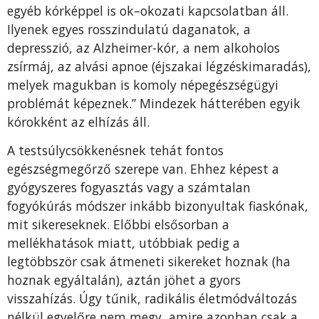
egyéb kórképpel is ok–okozati kapcsolatban áll.
Ilyenek egyes rosszindulatú daganatok, a
depresszió, az Alzheimer-kór, a nem alkoholos
zsírmáj, az alvási apnoe (éjszakai légzéskimaradás),
melyek magukban is komoly népegészségügyi
problémát képeznek.” Mindezek hátterében egyik
kórokként az elhízás áll.
A testsúlycsökkenésnek tehát fontos
egészségmegőrző szerepe van. Ehhez képest a
gyógyszeres fogyasztás vagy a számtalan
fogyókúrás módszer inkább bizonyultak fiaskónak,
mit sikereseknek. Előbbi elsősorban a
mellékhatások miatt, utóbbiak pedig a
legtöbbször csak átmeneti sikereket hoznak (ha
hoznak egyáltalán), aztán jöhet a gyors
visszahízás. Úgy tűnik, radikális életmódváltozás
nélkül egyelőre nem megy, amire azonban csak a