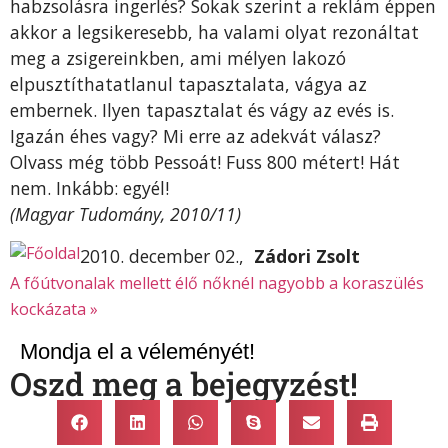
habzsolásra ingerlés? Sokak szerint a reklám éppen
akkor a legsikeresebb, ha valami olyat rezonáltat
meg a zsigereinkben, ami mélyen lakozó
elpusztíthatatlanul tapasztalata, vágya az
embernek. Ilyen tapasztalat és vágy az evés is.
Igazán éhes vagy? Mi erre az adekvát válasz?
Olvass még több Pessoát! Fuss 800 métert! Hát
nem. Inkább: egyél!
(Magyar Tudomány, 2010/11)
2010. december 02.,
Zádori Zsolt
A főútvonalak mellett élő nőknél nagyobb a koraszülés
kockázata »
Mondja el a véleményét!
Oszd meg a bejegyzést!