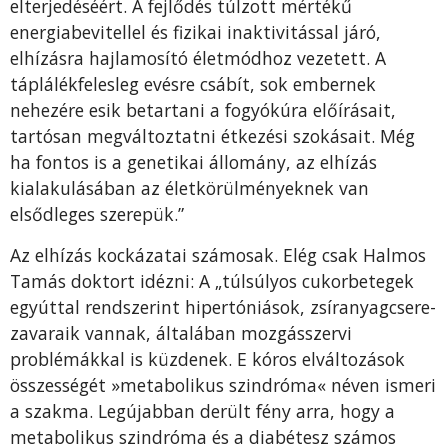
elterjedéséért. A fejlődés túlzott mértékű
energiabevitellel és fizikai inaktivitással járó,
elhízásra hajlamosító életmódhoz vezetett. A
táplálékfelesleg evésre csábít, sok embernek
nehezére esik betartani a fogyókúra előírásait,
tartósan megváltoztatni étkezési szokásait. Még
ha fontos is a genetikai állomány, az elhízás
kialakulásában az életkörülményeknek van
elsődleges szerepük.”
Az elhízás kockázatai számosak. Elég csak Halmos
Tamás doktort idézni: A „túlsúlyos cukorbetegek
egyúttal rendszerint hipertóniások, zsíranyagcsere-
zavaraik vannak, általában mozgásszervi
problémákkal is küzdenek. E kóros elváltozások
összességét »metabolikus szindróma« néven ismeri
a szakma. Legújabban derült fény arra, hogy a
metabolikus szindróma és a diabétesz számos