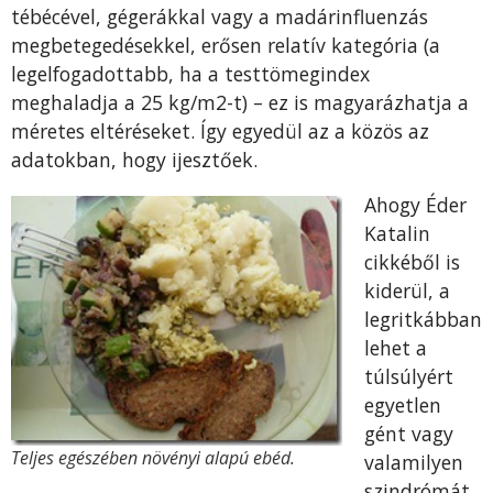
tébécével, gégerákkal vagy a madárinfluenzás
megbetegedésekkel, erősen relatív kategória (a
legelfogadottabb, ha a testtömegindex
meghaladja a 25 kg/m2-t) – ez is magyarázhatja a
méretes eltéréseket. Így egyedül az a közös az
adatokban, hogy ijesztőek.
Ahogy Éder
Katalin
cikkéből is
kiderül, a
legritkábban
lehet a
túlsúlyért
egyetlen
gént vagy
Teljes egészében növényi alapú ebéd.
valamilyen
szindrómát