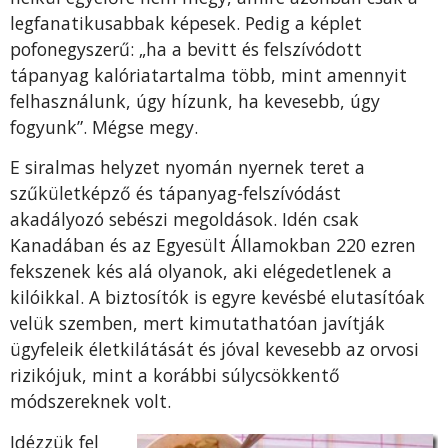
legfanatikusabbak képesek. Pedig a képlet
pofonegyszerű: „ha a bevitt és felszívódott
tápanyag kalóriatartalma több, mint amennyit
felhasználunk, úgy hízunk, ha kevesebb, úgy
fogyunk”. Mégse megy.
E siralmas helyzet nyomán nyernek teret a
szűkületképző és tápanyag-felszívódást
akadályozó sebészi megoldások. Idén csak
Kanadában és az Egyesült Államokban 220 ezren
fekszenek kés alá olyanok, aki elégedetlenek a
kilóikkal. A biztosítók is egyre kevésbé elutasítóak
velük szemben, mert kimutathatóan javítják
ügyfeleik életkilátását és jóval kevesebb az orvosi
rizikójuk, mint a korábbi súlycsökkentő
módszereknek volt.
Idézzük fel