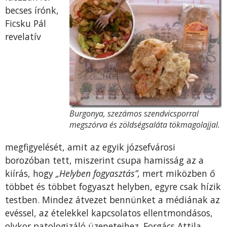
becses írónk,
Ficsku Pál
revelatív
Burgonya, szezámos szendvicsporral
megszórva és zöldségsaláta tökmagolajjal.
megfigyelését, amit az egyik józsefvárosi
borozóban tett, miszerint csupa hamisság az a
kiírás, hogy
„Helyben fogyasztás”,
mert miközben ő
többet és többet fogyaszt helyben, egyre csak hízik
testben. Mindez átvezet bennünket a médiának az
evéssel, az ételekkel kapcsolatos ellentmondásos,
olykor patologizáló üzeneteihez. Forgács Attila