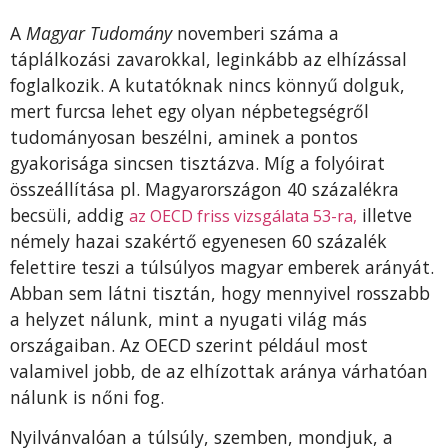
A
Magyar Tudomány
novemberi száma a
táplálkozási zavarokkal, leginkább az elhízással
foglalkozik. A kutatóknak nincs könnyű dolguk,
mert furcsa lehet egy olyan népbetegségről
tudományosan beszélni, aminek a pontos
gyakorisága sincsen tisztázva. Míg a folyóirat
összeállítása pl. Magyarországon 40 százalékra
becsüli, addig
illetve
az OECD friss vizsgálata 53-ra,
némely hazai szakértő egyenesen 60 százalék
felettire teszi a túlsúlyos magyar emberek arányát.
Abban sem látni tisztán, hogy mennyivel rosszabb
a helyzet nálunk, mint a nyugati világ más
országaiban. Az OECD szerint például most
valamivel jobb, de az elhízottak aránya várhatóan
nálunk is nőni fog.
Nyilvánvalóan a túlsúly, szemben, mondjuk, a