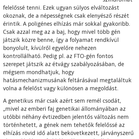
felelőssé tenni. Ezek ugyan súlyos elváltozást
okoznak, de a népességnek csak elenyésző részét
érintik. A poligénes elhízás már sokkal gyakoribb.
Csak azzal meg az a baj, hogy mivel több gén
játszik közre benne, így a folyamat rendkívül
bonyolult, kívülről egyelőre nehezen
kontrollálható. Pedig pl. az FTO-gén fontos
szerepet játszik az étvágy szabályozásában, de
mégsem mondhatjuk, hogy
hatásmechanizmusának feltárásával megtaláltuk
volna a felelőst vagy különösen a megoldást.
A genetikus már csak azért sem remél csodát,
„mivel az emberi faj genetikai állományában az
utóbbi néhány évtizedben jelentős változás nem
történhetett, a gének nem tehetők felelőssé az
elhízás rövid idő alatt bekövetkezett, járványszerű