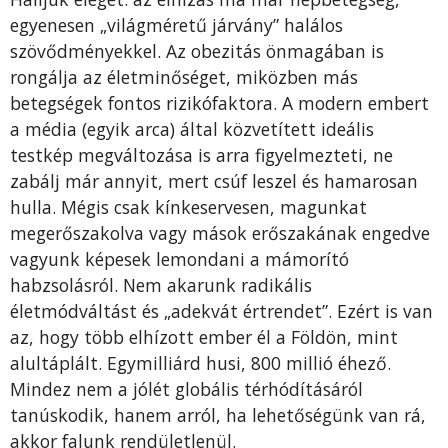
egyenesen „világméretű járvány” halálos
szövődményekkel. Az obezitás önmagában is
rongálja az életminőséget, miközben más
betegségek fontos rizikófaktora. A modern embert
a média (egyik arca) által közvetített ideális
testkép megváltozása is arra figyelmezteti, ne
zabálj már annyit, mert csúf leszel és hamarosan
hulla. Mégis csak kínkeservesen, magunkat
megerőszakolva vagy mások erőszakának engedve
vagyunk képesek lemondani a mámorító
habzsolásról. Nem akarunk radikális
életmódváltást és „adekvát értrendet”. Ezért is van
az, hogy több elhízott ember él a Földön, mint
alultáplált. Egymilliárd husi, 800 millió éhező.
Mindez nem a jólét globális térhódításáról
tanúskodik, hanem arról, ha lehetőségünk van rá,
akkor falunk rendületlenül.