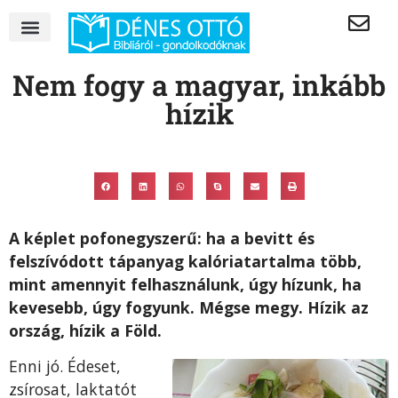
Nem fogy a magyar, inkább
hízik
A képlet pofonegyszerű: ha a bevitt és
felszívódott tápanyag kalóriatartalma több,
mint amennyit felhasználunk, úgy hízunk, ha
kevesebb, úgy fogyunk. Mégse megy. Hízik az
ország, hízik a Föld.
Enni jó. Édeset,
zsírosat, laktatót