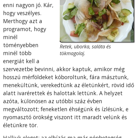
enni nagyon jó. Kár,
hogy veszélyes.
Merthogy azt a
programot, hogy
minél
töményebben
Retek, uborka, saláta és
minél több
tökmagolaj.
energiát kell a
szervezetbe bevinni, akkor kaptuk, amikor még
hosszú mérföldeket kóboroltunk, fára másztunk,
menekültünk, verekedtünk az életünkért, rövid idő
alatt ivarérettek és halottak lettünk. A helyzet
azóta, különösen az utóbbi száz évben
megváltozott; feneketlen éhségünk és ízlésünk, e
nyomasztó örökség viszont itt maradt velünk és
életünkre tör.
Halljuk eleget: az elhízás ma már népbetegség,