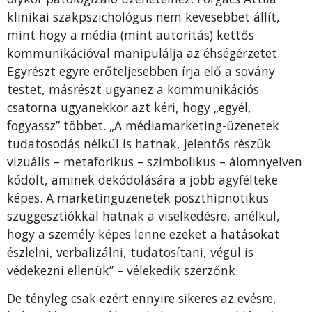
klinikai szakpszichológus nem kevesebbet állít,
mint hogy a média (mint autoritás) kettős
kommunikációval manipulálja az éhségérzetet.
Egyrészt egyre erőteljesebben írja elő a sovány
testet, másrészt ugyanez a kommunikációs
csatorna ugyanekkor azt kéri, hogy „egyél,
fogyassz” többet. „A médiamarketing-üzenetek
tudatosodás nélkül is hatnak, jelentős részük
vizuális – metaforikus – szimbolikus – álomnyelven
kódolt, aminek dekódolására a jobb agyfélteke
képes. A marketingüzenetek poszthipnotikus
szuggesztiókkal hatnak a viselkedésre, anélkül,
hogy a személy képes lenne ezeket a hatásokat
észlelni, verbalizálni, tudatosítani, végül is
védekezni ellenük” – vélekedik szerzőnk.
De tényleg csak ezért ennyire sikeres az evésre,