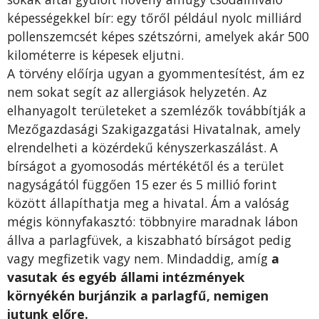
képességekkel bír: egy tőről például nyolc milliárd
pollenszemcsét képes szétszórni, amelyek akár 500
kilométerre is képesek eljutni.
A törvény előírja ugyan a gyommentesítést, ám ez
nem sokat segít az allergiások helyzetén. Az
elhanyagolt területeket a szemlézők továbbítják a
Mezőgazdasági Szakigazgatási Hivatalnak, amely
elrendelheti a közérdekű kényszerkaszálást. A
bírságot a gyomosodás mértékétől és a terület
nagyságától függően 15 ezer és 5 millió forint
között állapíthatja meg a hivatal. Ám a valóság
mégis könnyfakasztó: többnyire maradnak lábon
állva a parlagfüvek, a kiszabható bírságot pedig
vagy megfizetik vagy nem. Mindaddig, amíg
a
vasutak és egyéb állami intézmények
környékén burjánzik a parlagfű, nemigen
jutunk előre.