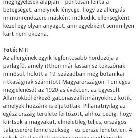
megfigyelések alapján – pontosan leírta a
betegséget, amelynek lényege, hogy az allergiás
immunrendszere másként működik: ellenségként
kezel egy olyan anyagot, ami egyébként semmilyen
kárt nem okozna.
Fotó:
MTI
Az allergének egyik legfontosabb hordozója a
parlagfű, amely itthon már lassan szitokszónak
minősül, holott a 19. században még botanikai
ritkaságnak számított Magyarországon. Tömeges
megjelenését az 1920-as években, az Egyesült
Államokból érkező gabonaszállítmányokhoz kötik,
amelyek hozzánk is eljutottak. Pillanatnyilag az
egész ország területe fertőzött, ahhoz pedig, hogy
kiirtsuk a magvakat, elméletileg teljes, országos
talajcserére lenne szükség – ez persze lehetetlen. A
sokak által gyűlölt növény amúgy csodálnivaló