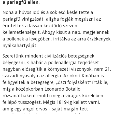
a parlagfű ellen.
Noha a hűvös idő és a sok eső késleltette a
parlagfű virágzását, aligha fogják megúszni az
érintettek a lassan kezdődő szezon
kellemetlenségeit. Ahogy kisüt a nap, megjelennek
a pollenek a levegőben, irritálva az arra érzékenyek
nyálkahártyáját.
Szeretünk mindent civilizációs betegségnek
bélyegezni, s habár a pollenallergia terjedését
nagyban elősegítik a környezeti viszonyok, nem 21.
századi nyavalya az allergia. Az ókori Kínában is
felfigyeltek a betegségre, „őszi folyásként” írták le,
míg a középkorban Leonardo Botallo
rózsanáthaként említi meg a virágok közelében
fellépő tüsszögést. Mégis 1819-ig kellett várni,
amíg egy angol orvos – saját magán tett