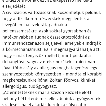
előidézte a kórnak ezt az elképesztő mértékű
elterjedését.
A civilizációs változásoknak köszönhetjük például,
hogy a dízelkorom-részecskék megjelentek a
levegőben: ha ezek rátapadnak a
pollenszemcsékre, azok sokkal gyorsabban és
hatékonyabban tudnak összekapcsolódni az
immunrendszer azon sejtjeivel, amelyek elindítják
a kórmechanizmust. Ez is megmagyarázhatja azt,
hogy – más tényezők mellett, mint például a
dohányfüst, vagy az ételszínezékek – miért van
jóval több esély az allergiás megbetegedésre egy
szennyezettebb környezetben – mondta el korábbi
megkeresésünkre Rónai Zoltán főorvos, klinikai
allergológus, tüdőgyógyász.
„Az érintetteknek már a szezon kezdete előtt
néhány héttel érdemes elkezdeniük a gyógyszerek
szedését, ha el akarják kerülni a súlyosabb