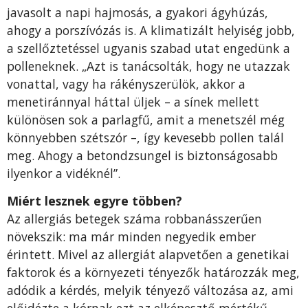
javasolt a napi hajmosás, a gyakori ágyhúzás,
ahogy a porszívózás is. A klimatizált helyiség jobb,
a szellőztetéssel ugyanis szabad utat engedünk a
polleneknek. „Azt is tanácsolták, hogy ne utazzak
vonattal, vagy ha rákényszerülök, akkor a
menetiránnyal háttal üljek – a sínek mellett
különösen sok a parlagfű, amit a menetszél még
könnyebben szétszór –, így kevesebb pollen talál
meg. Ahogy a betondzsungel is biztonságosabb
ilyenkor a vidéknél”.
Miért lesznek egyre többen?
Az allergiás betegek száma robbanásszerűen
növekszik: ma már minden negyedik ember
érintett. Mivel az allergiát alapvetően a genetikai
faktorok és a környezeti tényezők határozzák meg,
adódik a kérdés, melyik tényező változása az, ami