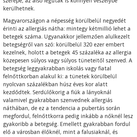
szerepe, az alsó légutak is könnyen veszélybe
kerülhetnek.
Magyarországon a népesség körülbelül negyedét
érinti az allergiás nátha: mintegy kétmillió lehet a
betegek száma. Ugyanakkor jellemzően alulkezelt
betegségről van szó: körülbelül 320 ezer embert
kezelnek, holott a betegek 45 százaléka az allergia
közepesen súlyos vagy súlyos tüneteitől szenved. A
betegség leggyakrabban iskolás vagy fiatal
felnőttkorban alakul ki: a tünetek körülbelül
nyolcvan százalékban húsz éves kor alatt
kezdődtek. Serdülőkorig a fiúk a lányoknál
valamivel gyakrabban szenvednek allergiás
náthában, de ez a tendencia a pubertás során
megfordul, felnőttkorra pedig inkább a nőknél lesz
gyakoribb a betegség. Emellett gyakrabban fordul
elő a városban élőknél, mint a falusiaknál, és