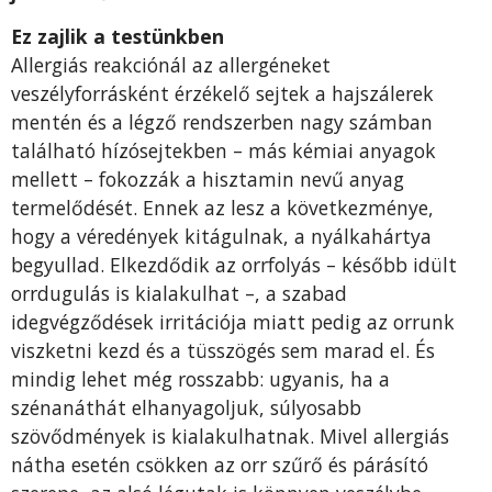
Ez zajlik a testünkben
Allergiás reakciónál az allergéneket
veszélyforrásként érzékelő sejtek a hajszálerek
mentén és a légző rendszerben nagy számban
található hízósejtekben – más kémiai anyagok
mellett – fokozzák a hisztamin nevű anyag
termelődését. Ennek az lesz a következménye,
hogy a véredények kitágulnak, a nyálkahártya
begyullad. Elkezdődik az orrfolyás – később idült
orrdugulás is kialakulhat –, a szabad
idegvégződések irritációja miatt pedig az orrunk
viszketni kezd és a tüsszögés sem marad el. És
mindig lehet még rosszabb: ugyanis, ha a
szénanáthát elhanyagoljuk, súlyosabb
szövődmények is kialakulhatnak. Mivel allergiás
nátha esetén csökken az orr szűrő és párásító