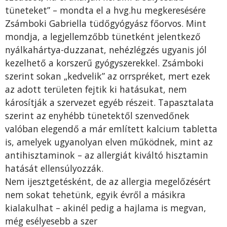
tüneteket” – mondta el a hvg.hu megkeresésére
Zsámboki Gabriella tüdőgyógyász főorvos. Mint
mondja, a legjellemzőbb tünetként jelentkező
nyálkahártya-duzzanat, nehézlégzés ugyanis jól
kezelhető a korszerű gyógyszerekkel. Zsámboki
szerint sokan „kedvelik” az orrspréket, mert ezek
az adott területen fejtik ki hatásukat, nem
károsítják a szervezet egyéb részeit. Tapasztalata
szerint az enyhébb tünetektől szenvedőnek
valóban elegendő a már említett kalcium tabletta
is, amelyek ugyanolyan elven működnek, mint az
antihisztaminok – az allergiát kiváltó hisztamin
hatását ellensúlyozzák.
Nem ijesztgetésként, de az allergia megelőzésért
nem sokat tehetünk, egyik évről a másikra
kialakulhat – akinél pedig a hajlama is megvan,
még esélyesebb a szer