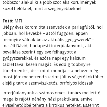
többször alakul ki a jobb szociális körülmények
között élőknél, mint a szegényebbeknél.
Fotó:
MTI
„Négy éves korom óta szenvedek a parlagfűtől, hol
jobban, hol kevésbé – attól függően, éppen
mennyire válnak be az aktuális gyógyszerek” –
meséli Dávid, budapesti interjúalanyunk, aki
bevallása szerint egy éve felhagyott a
gyógyszerekkel, és azóta napi egy kalcium
tablettával kezeli magát. És eddig többnyire
tünetmentes, de – mint mondja – a neheze még
most jön: menetrend szerint július végétől október
elejéig tart a szemviszketős, orrfolyós időszak.
Interjúalanyunk a számos orvosi tanács mellett ő
maga is rájött néhány házi praktikára, amivel
elviselhetőbbé teheti a kritikus heteket. Eszerint