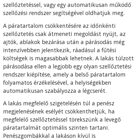
szellőztetéssel, vagy egy automatikusan működő
szellőzési rendszer segítségével oldhatjuk meg.
A páratartalom csökkentésére az időnkénti
szellőztetés csak átmeneti megoldást nyújt, az
ajtók, ablakok bezárása után a párásodás még
intenzívebben jelentkezik, ráadásul a fűtési
költségek is magasabbak lehetnek. A lakás túlzott
párásodása ellen a legjobb egy olyan szellőztetési
rendszer kiépítése, amely a belső páratartalom
folyamatos érzékelésével, a helyiségekben
automatikusan szabályozza a légcserét.
A lakás megfelelő szigetelésén túl a penész
megjelenésének esélyét csökkenthetjük, ha
megfelelő szellőztetéssel törekszünk a levegő
páratartalmát optimális szinten tartani.
Penészgombákkal a lakáson kívül is