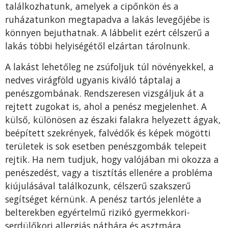
találkozhatunk, amelyek a cipőnkön és a
ruházatunkon megtapadva a lakás levegőjébe is
könnyen bejuthatnak. A lábbelit ezért célszerű a
lakás többi helyiségétől elzártan tárolnunk.
A lakást lehetőleg ne zsúfoljuk túl növényekkel, a
nedves virágföld ugyanis kiváló táptalaj a
penészgombának. Rendszeresen vizsgáljuk át a
rejtett zugokat is, ahol a penész megjelenhet. A
külső, különösen az északi falakra helyezett ágyak,
beépített szekrények, falvédők és képek mögötti
területek is sok esetben penészgombák telepeit
rejtik. Ha nem tudjuk, hogy valójában mi okozza a
penészedést, vagy a tisztítás ellenére a probléma
kiújulásával találkozunk, célszerű szakszerű
segítséget kérnünk. A penész tartós jelenléte a
belterekben egyértelmű rizikó gyermekkori-
serdülőkori allergiás náthára és asztmára.