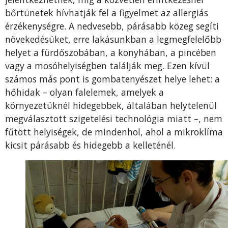
bőrtünetek hívhatják fel a figyelmet az allergiás
érzékenységre. A nedvesebb, párásabb közeg segíti
növekedésüket, erre lakásunkban a legmegfelelőbb
helyet a fürdőszobában, a konyhában, a pincében
vagy a mosóhelyiségben találják meg. Ezen kívül
számos más pont is gombatenyészet helye lehet: a
hőhidak – olyan falelemek, amelyek a
környezetüknél hidegebbek, általában helytelenül
megválasztott szigetelési technológia miatt –, nem
fűtött helyiségek, de mindenhol, ahol a mikroklíma
kicsit párásabb és hidegebb a kelleténél.