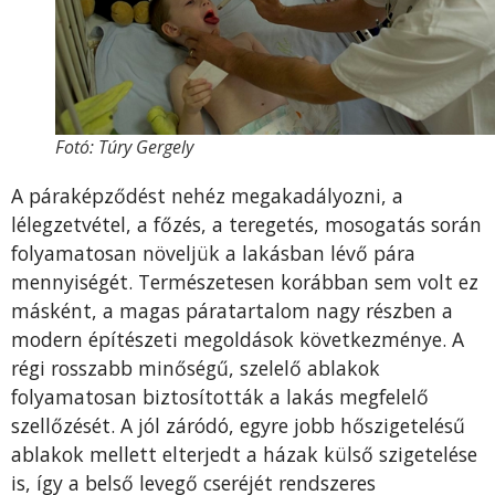
Fotó: Túry Gergely
A páraképződést nehéz megakadályozni, a
lélegzetvétel, a főzés, a teregetés, mosogatás során
folyamatosan növeljük a lakásban lévő pára
mennyiségét. Természetesen korábban sem volt ez
másként, a magas páratartalom nagy részben a
modern építészeti megoldások következménye. A
régi rosszabb minőségű, szelelő ablakok
folyamatosan biztosították a lakás megfelelő
szellőzését. A jól záródó, egyre jobb hőszigetelésű
ablakok mellett elterjedt a házak külső szigetelése
is, így a belső levegő cseréjét rendszeres