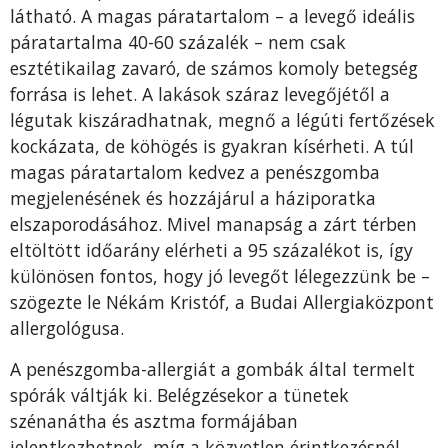
látható. A magas páratartalom – a levegő ideális
páratartalma 40-60 százalék – nem csak
esztétikailag zavaró, de számos komoly betegség
forrása is lehet. A lakások száraz levegőjétől a
légutak kiszáradhatnak, megnő a légúti fertőzések
kockázata, de köhögés is gyakran kísérheti. A túl
magas páratartalom kedvez a penészgomba
megjelenésének és hozzájárul a háziporatka
elszaporodásához. Mivel manapság a zárt térben
eltöltött időarány elérheti a 95 százalékot is, így
különösen fontos, hogy jó levegőt lélegezzünk be –
szögezte le Nékám Kristóf, a Budai Allergiaközpont
allergológusa.
A penészgomba-allergiát a gombák által termelt
spórák váltják ki. Belégzésekor a tünetek
szénanátha és asztma formájában
jelentkezhetnek, míg a közvetlen érintkezésnél