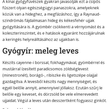
A kínai gyógyfüvészek gyakran javasolják ezt a csípős
fűszert olyan egészségügyi panaszokra, amelyeknek
közük van a hideghez, a megfázáshoz, így a Raynaud-
szindrómás fájdalmasan hideg és kékesfehér ujjak
gyógyítására is. A gyömbér csökkenti a vérnyomást és a
koleszterinszintet, és e hatások egyaránt hozzájárulnak
a keringés helyreálltásához az ujjakban is.
Gyógyír: meleg leves
Készíts cayenne-i borssal, fokhagymával, gyömbérrel és
mustárral ízesített paradicsomos zöldséglevest
(minestronét), borágó-, ribiszke és ligetszépe olajjal
gazdagítva. A levesből készíts nagy mennyiséget, és
egyél belőle annyit, amennyivel jóllaksz. Ezután szűrj le
belőle egy keveset, és dörzsöld be vele elmerevedett
ujjaidat. Végül a leves után desszertként fogyassz ginkót.