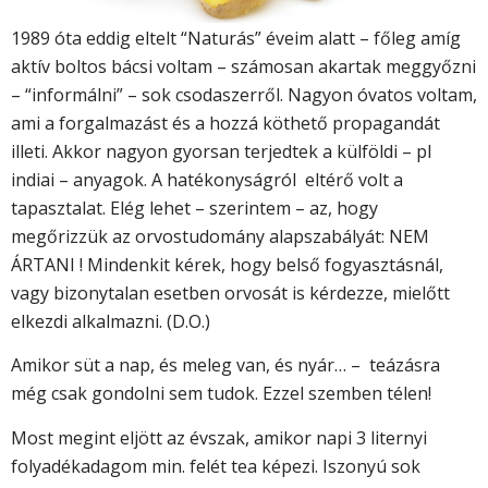
1989 óta eddig eltelt “Naturás” éveim alatt – főleg amíg
aktív boltos bácsi voltam – számosan akartak meggyőzni
– “informálni” – sok csodaszerről. Nagyon óvatos voltam,
ami a forgalmazást és a hozzá köthető propagandát
illeti. Akkor nagyon gyorsan terjedtek a külföldi – pl
indiai – anyagok. A hatékonyságról eltérő volt a
tapasztalat. Elég lehet – szerintem – az, hogy
megőrizzük az orvostudomány alapszabályát: NEM
ÁRTANI ! Mindenkit kérek, hogy belső fogyasztásnál,
vagy bizonytalan esetben orvosát is kérdezze, mielőtt
elkezdi alkalmazni. (D.O.)
Amikor süt a nap, és meleg van, és nyár… – teázásra
még csak gondolni sem tudok. Ezzel szemben télen!
Most megint eljött az évszak, amikor napi 3 liternyi
folyadékadagom min. felét tea képezi. Iszonyú sok