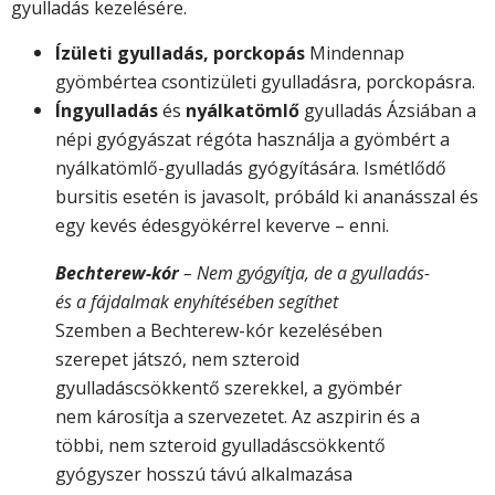
gyulladás kezelésére.
Ízületi gyulladás, porckopás
Mindennap
gyömbértea csontizületi gyulladásra, porckopásra.
Íngyulladás
és
nyálkatömlő
gyulladás Ázsiában a
népi gyógyászat régóta használja a gyömbért a
nyálkatömlő-gyulladás gyógyítására. Ismétlődő
bursitis esetén is javasolt, próbáld ki ananásszal és
egy kevés édesgyökérrel keverve – enni.
Bechterew-kór
– Nem gyógyítja, de a gyulladás-
és a fájdalmak enyhítésében segíthet
Szemben a Bechterew-kór kezelésében
szerepet játszó, nem szteroid
gyulladáscsökkentő szerekkel, a gyömbér
nem károsítja a szervezetet. Az aszpirin és a
többi, nem szteroid gyulladáscsökkentő
gyógyszer hosszú távú alkalmazása