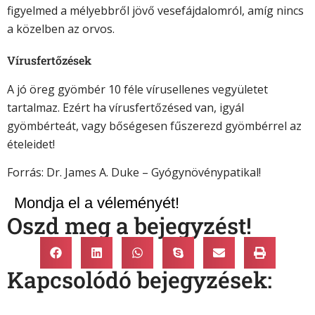
figyelmed a mélyebbről jövő vesefájdalomról, amíg nincs
a közelben az orvos.
Vírusfertőzések
A jó öreg gyömbér 10 féle vírusellenes vegyületet
tartalmaz. Ezért ha vírusfertőzésed van, igyál
gyömbérteát, vagy bőségesen fűszerezd gyömbérrel az
ételeidet!
Forrás: Dr. James A. Duke – Gyógynövénypatika
l!
Mondja el a véleményét!
Oszd meg a bejegyzést!
Kapcsolódó bejegyzések: