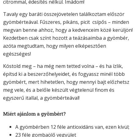
citrommal, édesítés nélkül. Imádom!
Tavaly egy baráti összejövetelen találkoztam először
gyömbérteával. Fűszeres, pikáns, picit csípős – minden
megvan benne ahhoz, hogy a kedvenceim közé kerüljön!
Kezdetben csak színt hozott a teázásaimba a gyömbér,
azóta megtudtam, hogy milyen elképesztően
egészséges!
Kóstold meg – ha még nem tetted volna – és ha ízlik,
építsd ki a beszerzőhelyeidet, és fogyassz minél több
gyömbért, mert hihetetlen, hogy mennyi bajt előzhetsz
meg vele, és a belőle készült végtelenül finom és
egyszerű itallal, a gyömbérteával!
Miért ajánlom a gyömbért?
A gyömbérben 12 féle antioxidáns van, ezen kívül;
23 féle gombaölő vegyület