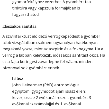
gyomorfekélyhez vezethet. A gyömbért tea,
tinktúra vagy kapszula formájában is
fogyaszthatod.
Időszakos sántítás
A szívinfarktust előidéző vérrögképződést a gyömbér
több vizsgálatban csaknem ugyanolyan hatékonyan
megakadályozta, mint az aszpirin és a fokhagyma. Ha a
vérrög a lábban keletkezik, időszakos sántítást okoz. Ha
ez a fajta keringési zavar lépne fel nálam, minden
bizonnyal sok gyömbért ennék.
Isiász
John Heinerman (PhD) antropológus
egyiptomi gyógymódot ajánl isiász ellen:
keverj össze 2 evőkanál reszelt gyömbért 3
evőkanál szezámolajjal és 1 evőkanál