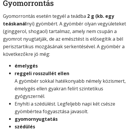
Gyomorrontás
Gyomorrontás esetén tegyél a teádba
2 g (kb. egy
teáskanál
nyi) gyömbért. A gyömbér olyan vegyületeket
(ginggerol, shogaol) tartalmaz, amely nem csupán a
gyomrot nyugtatják, de az emésztést is elősegítik a bél
perisztartikus mozgásának serkentésével. A gyömbér a
következőkre jó még:
émelygés
reggeli rosszullét ellen
A gyömbér sokkal hatékonyabb némely közismert,
émelygés ellen gyakran felírt szintetikus
gyógyszernél.
Enyhíti a szédülést. Legfeljebb napi két csésze
gyömbértea fogyasztása javasolt.
gyomornyugtatás
szédülés