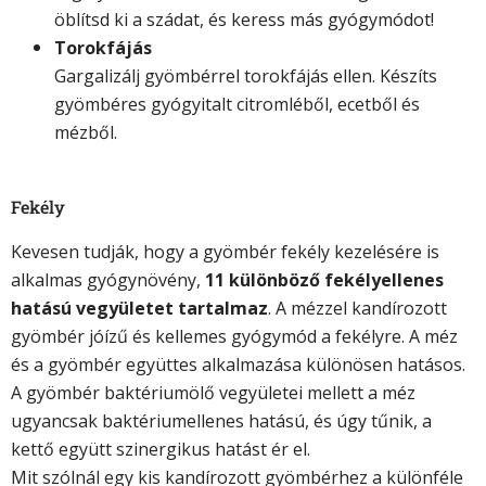
öblítsd ki a szádat, és keress más gyógymódot!
Torokfájás
Gargalizálj gyömbérrel torokfájás ellen. Készíts
gyömbéres gyógyitalt citromléből, ecetből és
mézből.
Fekély
Kevesen tudják, hogy a gyömbér fekély kezelésére is
alkalmas gyógynövény,
11 különböző fekélyellenes
hatású vegyületet tartalmaz
. A mézzel kandírozott
gyömbér jóízű és kellemes gyógymód a fekélyre. A méz
és a gyömbér együttes alkalmazása különösen hatásos.
A gyömbér baktériumölő vegyületei mellett a méz
ugyancsak baktériumellenes hatású, és úgy tűnik, a
kettő együtt szinergikus hatást ér el.
Mit szólnál egy kis kandírozott gyömbérhez a különféle