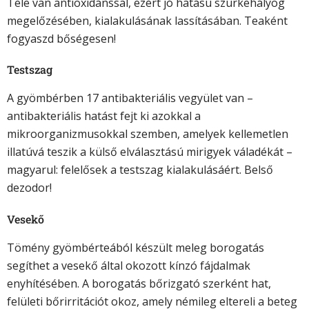
Tele van antioxidánssal, ezért jó hatású szürkehályog
megelőzésében, kialakulásának lassításában. Teaként
fogyaszd bőségesen!
Testszag
A gyömbérben 17 antibakteriális vegyület van –
antibakteriális hatást fejt ki azokkal a
mikroorganizmusokkal szemben, amelyek kellemetlen
illatúvá teszik a külső elválasztású mirigyek váladékát –
magyarul: felelősek a testszag kialakulásáért. Belső
dezodor!
Vesekő
Tömény gyömbérteából készült meleg borogatás
segíthet a vesekő által okozott kínzó fájdalmak
enyhítésében. A borogatás bőrizgató szerként hat,
felületi bőrirritációt okoz, amely némileg eltereli a beteg