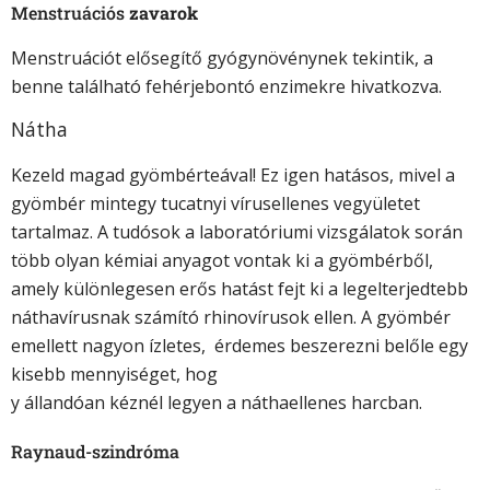
Men
struációs
zavarok
Menstruációt elősegítő gyógynövénynek tekintik, a
benne található fehérjebontó enzimekre hivatkozva.
Nátha
Kezeld magad gyömbérteával! Ez igen hatásos, mivel a
gyömbér mintegy tucatnyi vírusellenes vegyületet
tartalmaz. A tudósok a laboratóriumi vizsgálatok során
több olyan kémiai anyagot vontak ki a gyömbérből,
amely különlegesen erős hatást fejt ki a legelterjedtebb
náthavírusnak számító rhinovírusok ellen. A gyömbér
emellett nagyon ízletes, érdemes beszerezni belőle egy
kisebb mennyiséget, hog
y állandóan kéznél legyen a náthaellenes harcban.
Raynaud-szindróma