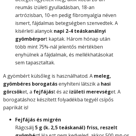
reumás izületi gyulladásban, 18-an
artrózisban, 10-en pedig fibromyalgia néven
ismert, fájdalmas betegségben szenvedtek. A
kísérleti alanyok
napi 2-4 teáskanálnyi
gyömbérpor
t kaptak. Három hónap után
több mint 75%-nál jelentős mértékben
enyhülnek a fájdalmak, és mellékhatásokat
sem tapasztaltak.
A gyömbért külsőleg is használhatod. A
meleg,
gyömbéres borogatás
enyhíteni látszik a
hasi
görcsök
et, a
fejfájás
t és az
izületi merevség
et. A
borogatáshoz készített folyadékba tegyél csípős
paprikát is!
Fejfájás és migrén
Rágcsálj
5 g (k. 2,5 teáskanál) friss, reszelt
gyömbé
rt! Ha ezt nem kedveled, akkor 500 mg-os,