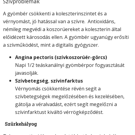
Szívproblémák
A gyömbér csökkenti a koleszterinszintet és a
vérnyomást, jó hatással van a szívre. Antioxidáns,
némileg megvédi a koszorúereket a koleszterin által
előidézett károsodás ellen. A gyömbér ugyanúgy erősíti
a szívműködést, mint a digitalis gyógyszer.
Angina pectoris (szívkoszorúér-görcs)
Napi 1/2 teáskanálnyi gyömbérpor fogyasztását
javasolják.
Szívbetegség
,
szívinfarktus
Vérnyomás csökkentése révén segít a
szívbetegségek megelőzésében és kezelésében,
gátolja a véralvadást, ezért segít megelőzni a
szívinfarktust kiváltó vérrögképződést.
Szürkehályog