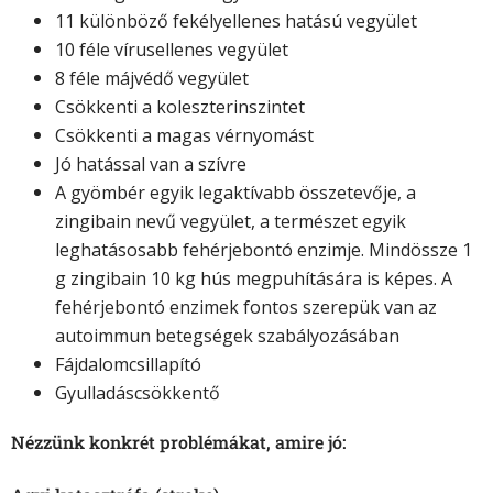
11 különböző fekélyellenes hatású vegyület
10 féle vírusellenes vegyület
8 féle májvédő vegyület
Csökkenti a koleszterinszintet
Csökkenti a magas vérnyomást
Jó hatással van a szívre
A gyömbér egyik legaktívabb összetevője, a
zingibain nevű vegyület, a természet egyik
leghatásosabb fehérjebontó enzimje. Mindössze 1
g zingibain 10 kg hús megpuhítására is képes. A
fehérjebontó enzimek fontos szerepük van az
autoimmun betegségek szabályozásában
Fájdalomcsillapító
Gyulladáscsökkentő
Nézzünk konkrét problémákat, amire jó: