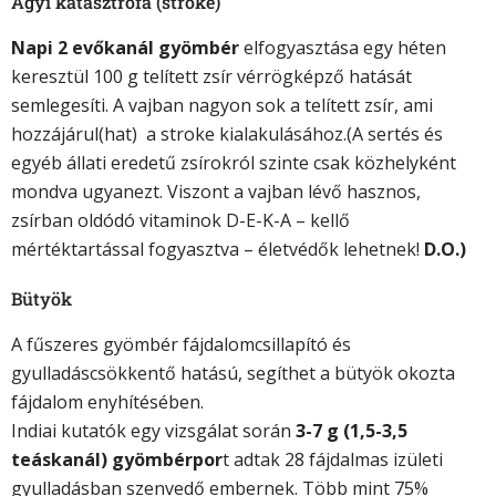
Agyi katasztrófa (stroke)
Napi 2 evőkanál gyömbér
elfogyasztása egy héten
keresztül 100 g telített zsír vérrögképző hatását
semlegesíti. A vajban nagyon sok a telített zsír, ami
hozzájárul(hat) a stroke kialakulásához.(A sertés és
egyéb állati eredetű zsírokról szinte csak közhelyként
mondva ugyanezt. Viszont a vajban lévő hasznos,
zsírban oldódó vitaminok D-E-K-A – kellő
mértéktartással fogyasztva – életvédők lehetnek!
D.O.)
Bütyök
A fűszeres gyömbér fájdalomcsillapító és
gyulladáscsökkentő hatású, segíthet a bütyök okozta
fájdalom enyhítésében.
Indiai kutatók egy vizsgálat során
3-7 g (1,5-3,5
teáskanál) gyömbérpor
t adtak 28 fájdalmas izületi
gyulladásban szenvedő embernek. Több mint 75%