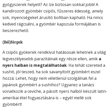
gyógyszerek helyett? Az íze biztosan sokkal jobb! A
kandírozott gyömbér csípős, fűszeres édesség, amely
sok, ínyencségeket árusító boltban kapható. Ha nincs
kedved rágcsálni, a gyömbér kapszula formájában is
beszerezhető.
(Bél)férgek
A csípős gyökerek rendkívül hatásosak lehetnek a világ
legveszélyesebb parazitáinak egy része ellen, amik
a
nyers halban is megtalálhatóak
. Ha tehát szereted a
sushit, jól teszed, ha sok savanyított gyömbért eszel
hozzá. Lehet, hogy nem véletlenül szolgálnak fel a
japánok gyömbért a sushihoz? Ugyanez a tanács
vonatkozik a ceviche, a pácolt nyers halból készült latin-
amerikai étel fogyasztására is – egyél mellé sok
gyömbért!