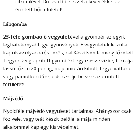
citromlével. Dörzsöld be ezzel a keverékkel az
érintett bőrfelületet!
Lábgomba
23-féle gombaölő vegyület
ével a gyömbér az egyik
leghatékonyabb gyógynövények. E vegyületek közül a
kaprilsav olyan erős…erős, na! Készítsen tömény főzetet!
Tegyen 25 g aprított gyömbért egy csésze vízbe, forralja
lassú tűzön 20 percig, majd miután kihült, tegye vattára
vagy pamutkendőre, é dörzsölje be vele az érintett
területet!
Májvédő
Nyolcféle májvédő vegyületet tartalmaz. Ahányszor csak
főz vele, vagy teát készít belőle, a mája minden
alkalommal kap egy kis védelmet.