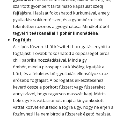
szárított gyömbért tartalmazó kapszulát szedj
fejfájásra. Hatását fokozhatod kurkumával, amely
gyulladáscsökkentő szer, és a gyömbérrel sok
tekintetben azonos a gyógyhatása. Mindkettőből
tegyél
1 teáskanállal 1 pohár limonádéba
.
Fogfájás
A csípős fűszerekből készített borogatás enyhíti a
fogfájást. Tovább fokozhatod a csípősségét piros
chili paprika hozzáadásával. Mind a gy
ömbér, mind a pirospaprika külsőleg izgatják a
bőrt, és a felületes bőrgyulladás ellensúlyozza az
erősebb fogfájást. A borogatás elkészítéséhez
keverd össze a porított fűszert vagy fűszereket
annyi vízzel, hogy ragacsos masszát kapj. Márts
bele egy kis vattacsomót, majd a kinyomkodott
vattát közvetlenül tedd a fogra úgy, hogy ne érjen a
fogínyhez! Ha nem bírod a fűszerek égető hatását,