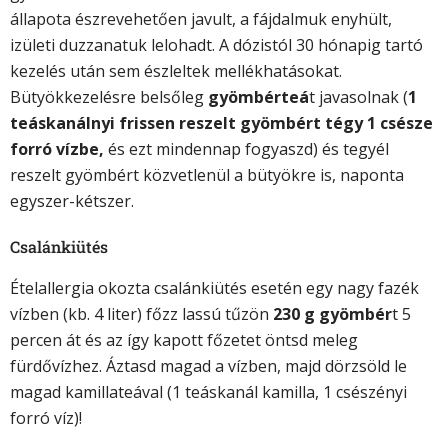
állapota észrevehetően javult, a fájdalmuk enyhült,
izületi duzzanatuk lelohadt. A dózistól 30 hónapig tartó
kezelés után sem észleltek mellékhatásokat.
Bütyökkezelésre belsőleg
gyömbérteá
t javasolnak (
1
teáskanálnyi frissen reszelt gyömbért tégy 1 csésze
forró vízbe,
és ezt mindennap fogyaszd) és tegyél
reszelt gyömbért közvetlenül a bütyökre is, naponta
egyszer-kétszer.
Csalánkiütés
Ételallergia okozta csalánkiütés esetén egy nagy fazék
vízben (kb. 4 liter) főzz lassú tűzön
230 g gyömbér
t 5
percen át és az így kapott főzetet öntsd meleg
fürdővízhez. Áztasd magad a vízben, majd dörzsöld le
magad kamillateával (1 teáskanál kamilla, 1 csészényi
forró víz)!