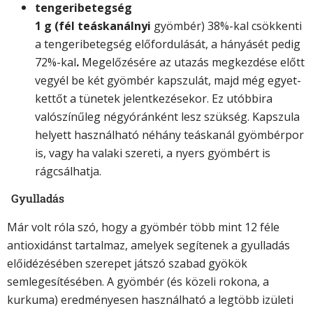
tengeribetegség
1 g (fél teáskanálnyi
gyömbér) 38%-kal csökkenti
a tengeribetegség előfordulását, a hányásét pedig
72%-kal
.
Megelőzésére az utazás megkezdése előtt
vegyél be két gyömbér kapszulát, majd még egyet-
kettőt a tünetek jelentkezésekor. Ez utóbbira
valószínűleg négyóránként lesz szükség. Kapszula
helyett használható néhány teáskanál gyömbérpor
is, vagy ha valaki szereti, a nyers gyömbért is
rágcsálhatja.
Gyulladás
Már volt róla szó, hogy a gyömbér több mint 12 féle
antioxidánst tartalmaz, amelyek segítenek a gyulladás
előidézésében szerepet játszó szabad gyökök
semlegesítésében. A gyömbér (és közeli rokona, a
kurkuma) eredményesen használható a legtöbb izületi