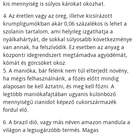
kis mennyiség is súlyos károkat okozhat.
4. Az éretlen vagy az öreg, illetve kicsírázott
krumpligumókban akár 0,06 százalékos is lehet a
szolanin tartalom, ami helyileg izgathatja a
nyálkahártyát, de sokkal súlyosabb következménye
van annak, ha felszívódik. Ez esetben az anyag a
központi idegrendszert megtámadva agyödémát,
kómát és görcsöket okoz.
5. A manióka, bár felénk nem túl elterjedt növény,
ha mégis felhasználnánk, a főzés előtt mindig
alaposan be kell áztatni, és meg kell főzni. A
legtöbb maniókafajtában ugyanis különböző
mennyiségű cianidot képező cukorszármazék
fordul elő.
6. A brazil dió, vagy más néven amazon mandula a
világon a legsugárzóbb termés. Magas