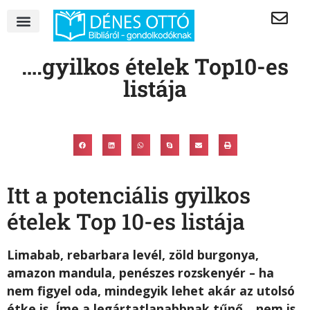
….gyilkos ételek Top10-es
listája
Itt a potenciális gyilkos
ételek Top 10-es listája
Limabab, rebarbara levél, zöld burgonya,
amazon mandula, penészes rozskenyér – ha
nem figyel oda, mindegyik lehet akár az utolsó
étke is. Íme a legártatlanabbnak tűnő, „nem is