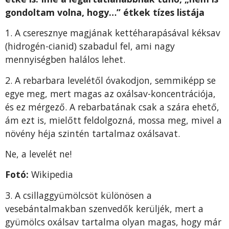
gondoltam volna, hogy…” étkek tízes listája
1. A cseresznye magjának kettéharapásával kéksav
(hidrogén-cianid) szabadul fel, ami nagy
mennyiségben halálos lehet.
2. A rebarbara levelétől óvakodjon, semmiképp se
egye meg, mert magas az oxálsav-koncentrációja,
és ez mérgező. A rebarbatának csak a szára ehető,
ám ezt is, mielőtt feldolgozná, mossa meg, mivel a
növény héja szintén tartalmaz oxálsavat.
Ne, a levelét ne!
Fotó:
Wikipedia
3. A csillaggyümölcsöt különösen a
vesebántalmakban szenvedők kerüljék, mert a
gyümölcs oxálsav tartalma olyan magas, hogy már