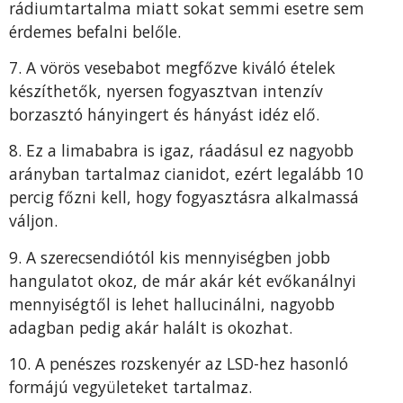
rádiumtartalma miatt sokat semmi esetre sem
érdemes befalni belőle.
7. A vörös vesebabot megfőzve kiváló ételek
készíthetők, nyersen fogyasztvan intenzív
borzasztó hányingert és hányást idéz elő.
8. Ez a limababra is igaz, ráadásul ez nagyobb
arányban tartalmaz cianidot, ezért legalább 10
percig főzni kell, hogy fogyasztásra alkalmassá
váljon.
9. A szerecsendiótól kis mennyiségben jobb
hangulatot okoz, de már akár két evőkanálnyi
mennyiségtől is lehet hallucinálni, nagyobb
adagban pedig akár halált is okozhat.
10. A penészes rozskenyér az LSD-hez hasonló
formájú vegyületeket tartalmaz.