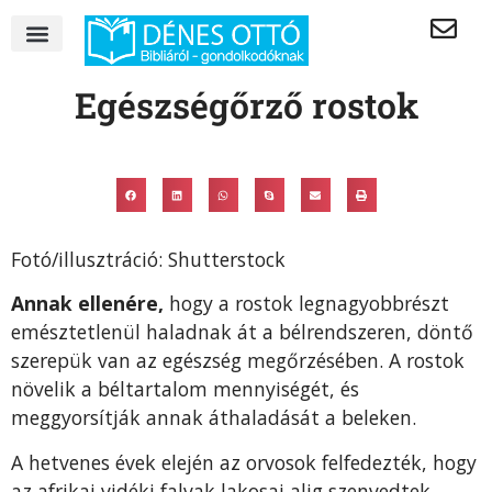
Egészségőrző rostok
Fotó/illusztráció: Shutterstock
Annak ellenére,
hogy a rostok legnagyobbrészt
emésztetlenül haladnak át a bélrendszeren, döntő
szerepük van az egészség megőrzésében. A rostok
növelik a béltartalom mennyiségét, és
meggyorsítják annak áthaladását a beleken.
A hetvenes évek elején az orvosok felfedezték, hogy
az afrikai vidéki falvak lakosai alig szenvedtek