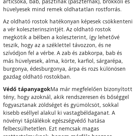
articsóka, bab, pasztinák (paszternák), brokkoli és
hüvelyesek mind remek oldhatatlan rostforrás.
Az oldható rostok hatékonyan képesek csökkenteni
a vér koleszterinszintjét. Az oldható rostok
megkötik a bélben a koleszterint, így lehetővé
teszik, hogy az a széklettel távozzon, és ne
szívódjon fel a vérbe. A zab és zabkorpa, bab és
más hüvelyesek, alma, körte, karfiol, sárgarépa,
burgonya, édesburgonya, árpa és rozs különösen
gazdag oldható rostokban.
Védő tápanyagok
Ma már megfelelően bizonyított
tény, hogy azoknál, akik rendszeresen és bőséggel
fogyasztanak zöldséget és gyümölcsöt, sokkal
kisebb eséllyel alakul ki vastagbéldaganat. A
növényi táplálékok egészségvédő hatása
felbecsülhetetlen. Ezt nemcsak magas