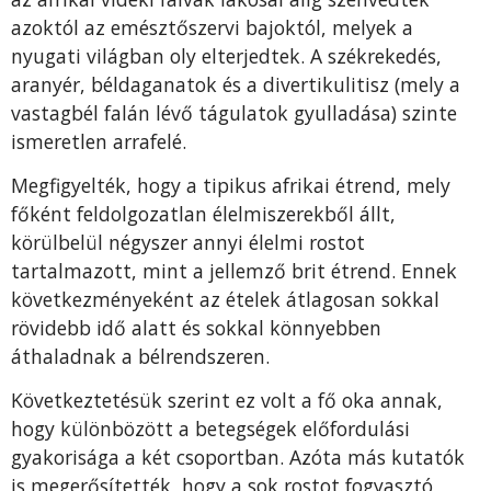
azoktól az emésztőszervi bajoktól, melyek a
nyugati világban oly elterjedtek. A székrekedés,
aranyér, béldaganatok és a divertikulitisz (mely a
vastagbél falán lévő tágulatok gyulladása) szinte
ismeretlen arrafelé.
Megfigyelték, hogy a tipikus afrikai étrend, mely
főként feldolgozatlan élelmiszerekből állt,
körülbelül négyszer annyi élelmi rostot
tartalmazott, mint a jellemző brit étrend. Ennek
következményeként az ételek átlagosan sokkal
rövidebb idő alatt és sokkal könnyebben
áthaladnak a bélrendszeren.
Következtetésük szerint ez volt a fő oka annak,
hogy különbözött a betegségek előfordulási
gyakorisága a két csoportban. Azóta más kutatók
is megerősítették, hogy a sok rostot fogyasztó