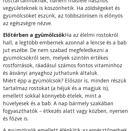
rosttartalmuknak, hanem másféle hasznos
vegyületeknek is köszönhetik. Ha zöldségeket és
gyümölcsöket eszünk, az többszörösen is előnyös
az egészségre nézve.
Előtérben a gyümölcsök
Ha az élelmi rostokról
hall, a legtöbb embernek azonnal a lencse és a bab
jut eszébe. De nem szabad megfeledkezni a
gyümölcsökről sem, melyek szintén értékes
rostforrások, ráadásul számos fontos vitaminhoz
és ásványi anyaghoz juthatunk általuk.
Miért épp a gyümölcsök? Először is, minden részük
tartalmaz rostokat (a héjuk és a magjuk is),
emellett sokkal könnyebb ételek, mint a
hüvelyesek és a bab. A nap bármely szakában
fogyaszthatók – étkezés alatt vagy közben, nyersen
és főzve is.
A gyümölcsök emellett élénkítik az emésztőnedvek