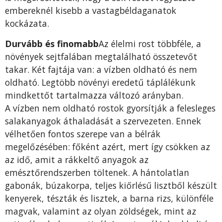
embereknél kisebb a vastagbéldaganatok
kockázata.
Durvább és finomabb
Az élelmi rost többféle, a
növények sejtfalában megtalálható összetevőt
takar. Két fajtája van: a vízben oldható és nem
oldható. Legtöbb növényi eredetű táplálékunk
mindkettőt tartalmazza változó arányban.
A vízben nem oldható rostok gyorsítják a felesleges
salakanyagok áthaladását a szervezeten. Ennek
vélhetően fontos szerepe van a bélrák
megelőzésében: főként azért, mert így csökken az
az idő, amit a rákkeltő anyagok az
emésztőrendszerben töltenek. A hántolatlan
gabonák, búzakorpa, teljes kiőrlésű lisztből készült
kenyerek, tészták és lisztek, a barna rizs, különféle
magvak, valamint az olyan zöldségek, mint az