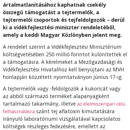
ártalmatlanításához kaphatnak csekély
összegű támogatást a tejtermelők, a
tejtermelői csoportok és tejfeldolgozók – derül
ki a vidékfejlesztési miniszter rendeletéből,
amely a keddi Magyar Közlönyben jelent meg.
A rendelet szerint a Vidékfejlesztési Minisztérium
költségvetésében 250 millió forintot különítettek el
a támogatásra. A kérelmeket a Mezőgazdasági és
Vidékfejlesztési Hivatalhoz kell benyújtani az MVH
honlapján közzétett nyomtatványon június 17-ig.
A tejtermelők vagy -feldolgozók a kukoricát vagy
az abból származó terméket alapanyagként
tartalmazó takarmány, illetve
az élelmiszeripari célú
szánt tej aflatoxin kimutatására
felhasználásra
irányuló laboratóriumi vizsgálatával kapcsolatos
költségek részleges fedezésére, emellett az