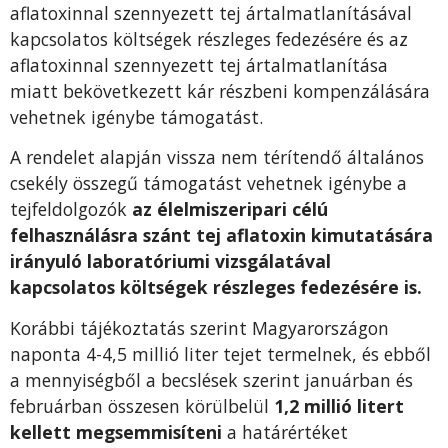
aflatoxinnal szennyezett tej ártalmatlanításával
kapcsolatos költségek részleges fedezésére és az
aflatoxinnal szennyezett tej ártalmatlanítása
miatt bekövetkezett kár részbeni kompenzálására
vehetnek igénybe támogatást.
A rendelet alapján vissza nem térítendő általános
csekély összegű támogatást vehetnek igénybe a
tejfeldolgozók
az élelmiszeripari célú
felhasználásra szánt tej aflatoxin kimutatására
irányuló laboratóriumi vizsgálatával
kapcsolatos költségek részleges fedezésére is.
Korábbi tájékoztatás szerint Magyarországon
naponta 4-4,5 millió liter tejet termelnek, és ebből
a mennyiségből a becslések szerint januárban és
februárban összesen körülbelül
1,2 millió litert
kellett megsemmisíteni
a határértéket