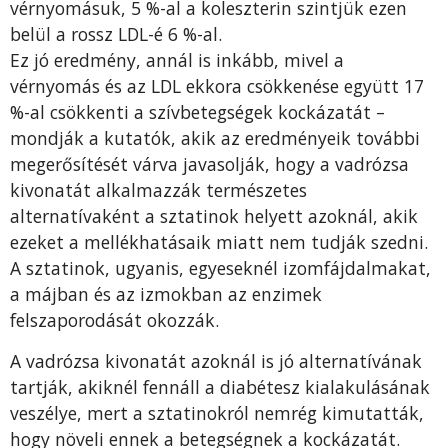
vérnyomásuk, 5 %-al a koleszterin szintjük ezen
belül a rossz LDL-é 6 %-al.
Ez jó eredmény, annál is inkább, mivel a
vérnyomás és az LDL ekkora csökkenése együtt 17
%-al csökkenti a szívbetegségek kockázatát –
mondják a kutatók, akik az eredményeik további
megerősítését várva javasolják, hogy a vadrózsa
kivonatát alkalmazzák természetes
alternatívaként a sztatinok helyett azoknál, akik
ezeket a mellékhatásaik miatt nem tudják szedni.
A sztatinok, ugyanis, egyeseknél izomfájdalmakat,
a májban és az izmokban az enzimek
felszaporodását okozzák.
A vadrózsa kivonatát azoknál is jó alternatívának
tartják, akiknél fennáll a diabétesz kialakulásának
veszélye, mert a sztatinokról nemrég kimutatták,
hogy növeli ennek a betegségnek a kockázatát.