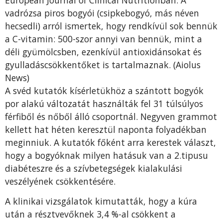
vadrózsa piros bogyói (csipkebogyó, más néven
hecsedli) arról ismertek, hogy rendkívül sok bennük
a C-vitamin: 500-szor annyi van bennük, mint a
déli gyümölcsben, ezenkívül antioxidánsokat és
gyulladáscsökkentőket is tartalmaznak. (Aiolus
News)
A svéd kutatók kísérletükhöz a szántott bogyók
por alakú változatát használták fel 31 túlsúlyos
férfiből és nőből álló csoportnál. Negyven grammot
kellett hat héten keresztül naponta folyadékban
meginniuk. A kutatók főként arra kerestek választ,
hogy a bogyóknak milyen hatásuk van a 2.tipusu
diabéteszre és a szívbetegségek kialakulási
veszélyének csökkentésére.
A klinikai vizsgálatok kimutatták, hogy a kúra
után a résztvevőknek 3,4 %-al csökkent a