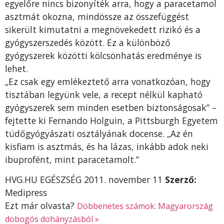
egyelőre nincs bizonyíték arra, hogy a paracetamol
asztmát okozna, mindössze az összefüggést
sikerült kimutatni a megnövekedett rizikó és a
gyógyszerszedés között. Ez a különböző
gyógyszerek közötti kölcsönhatás eredménye is
lehet.
„Ez csak egy emlékeztető arra vonatkozóan, hogy
tisztában legyünk vele, a recept nélkül kapható
gyógyszerek sem minden esetben biztonságosak” –
fejtette ki Fernando Holguin, a Pittsburgh Egyetem
tüdőgyógyászati osztályának docense. „Az én
kisfiam is asztmás, és ha lázas, inkább adok neki
ibuprofént, mint paracetamolt.”
HVG.HU EGÉSZSÉG 2011. november 11
Szerző:
Medipress
Ezt már olvasta?
Döbbenetes számok: Magyarország
dobogós dohányzásból »