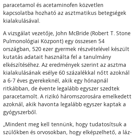
paracetamol és acetaminofen közvetlen
kapcsolatba hozható az asztmatikus betegségek
kialakulásával.
A vizsgálat vezetője, John McBride (Robert T. Stone
Pulmonológiai Központ) egy összesen 54
országban, 520 ezer gyermek részvételével készült
kutatás adatait használta fel a tanulmány
elkészítéséhez. Az eredmények szerint az asztma
kialakulásának esélye 60 százalékkal nőtt azoknál
a 6-7 éves gyerekeknél, akik egy hónapnál
ritkábban, de évente legalább egyszer szedtek
paracetamolt. A rizikó háromszorosára emelkedett
azoknál, akik havonta legalább egyszer kaptak a
gyógyszerből.
„Mindent meg kell tennünk, hogy tudatosítsuk a
szülőkben és orvosokban, hogy elképzelhető, a láz-