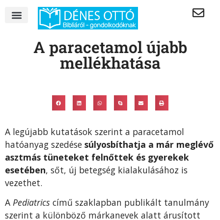
A paracetamol újabb
mellékhatása
A legújabb kutatások szerint a paracetamol
hatóanyag szedése
súlyosbíthatja a már meglévő
asztmás tüneteket felnőttek és gyerekek
esetében
, sőt, új betegség kialakulásához is
vezethet.
A
Pediatrics
című szaklapban publikált tanulmány
szerint a különböző márkanevek alatt árusított