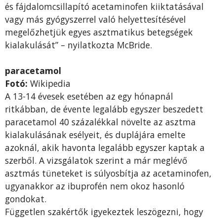
és fájdalomcsillapító acetaminofen kiiktatásával
vagy más gyógyszerrel való helyettesítésével
megelőzhetjük egyes asztmatikus betegségek
kialakulását” – nyilatkozta McBride.
paracetamol
Fotó:
Wikipedia
A 13-14 évesek esetében az egy hónapnál
ritkábban, de évente legalább egyszer beszedett
paracetamol 40 százalékkal növelte az asztma
kialakulásának esélyeit, és duplájára emelte
azoknál, akik havonta legalább egyszer kaptak a
szerből. A vizsgálatok szerint a már meglévő
asztmás tüneteket is súlyosbítja az acetaminofen,
ugyanakkor az ibuprofén nem okoz hasonló
gondokat.
Független szakértők igyekeztek leszögezni, hogy