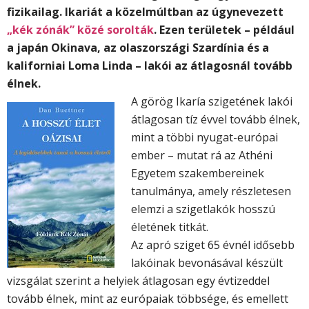
fizikailag. Ikariát a közelmúltban az úgynevezett
„kék zónák” közé sorolták
. Ezen területek – például
a japán Okinava, az olaszországi Szardínia és a
kaliforniai Loma Linda – lakói az átlagosnál tovább
élnek.
A görög Ikaría szigetének lakói
átlagosan tíz évvel tovább élnek,
mint a többi nyugat-európai
ember – mutat rá az Athéni
Egyetem szakembereinek
tanulmánya, amely részletesen
elemzi a szigetlakók hosszú
életének titkát.
Az apró sziget 65 évnél idősebb
lakóinak bevonásával készült
vizsgálat szerint a helyiek átlagosan egy évtizeddel
tovább élnek, mint az európaiak többsége, és emellett