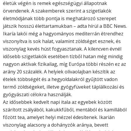
életük végén is remek egészségügyi állapotnak
örvendenek. A szakemberek szerint a szigetlakók
életmódjának több pontja is meghatározó szerepet
játszik hosszú élettartamukban – adta hírül a BBC News.
Ikaría lakói még a hagyományos mediterrán étrendhez
viszonyítva is sok halat, valamint zöldséget esznek, és
viszonylag kevés húst fogyasztanak. A kilencven évnél
idősebb szigetlakók esetében tízből hatan még mindig
nagyon aktívak fizikailag, míg Európa többi részén ez az
arány 20 százalék. A helyiek olívaolajban készítik az
ételek többségét és a hegyoldalakról gyűjtött vadon
termő zöldségeket, illetve gyógyfüveket táplálkozási és
gyógyászati célokra használják.
Az idősebbek kedvelt napi itala az egyebek között
szárított zsályából, kakukkfűből, mentából és kamillából
főzött tea, amelyet helyi mézzel édesítenek. Ikarián
viszonylag alacsony a dohányzók aránya, bevett