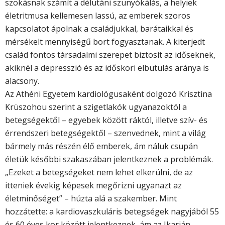
szokásnak számít a délutáni szunyókálás, a helyiek
életritmusa kellemesen lassú, az emberek szoros
kapcsolatot ápolnak a családjukkal, barátaikkal és
mérsékelt mennyiségű bort fogyasztanak. A kiterjedt
család fontos társadalmi szerepet biztosít az időseknek,
akiknél a depresszió és az időskori elbutulás aránya is
alacsony.
Az Athéni Egyetem kardiológusaként dolgozó Krisztina
Krüszohou szerint a szigetlakók ugyanazoktól a
betegségektől – egyebek között ráktól, illetve szív- és
érrendszeri betegségektől – szenvednek, mint a világ
bármely más részén élő emberek, ám náluk csupán
életük későbbi szakaszában jelentkeznek a problémák.
„Ezeket a betegségeket nem lehet elkerülni, de az
itteniek évekig képesek megőrizni ugyanazt az
életminőséget” – húzta alá a szakember. Mint
hozzátette: a kardiovaszkuláris betegségek nagyjából 55
és 60 éves kor között jelentkeznek, ám az Ikarián