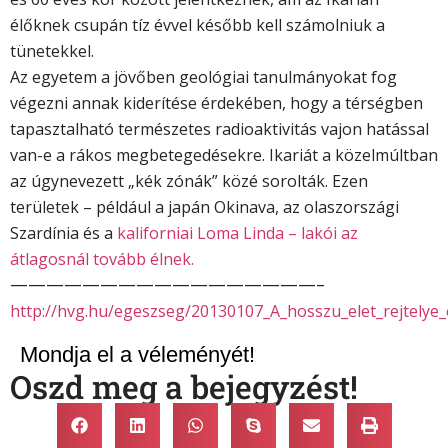
élőknek csupán tíz évvel később kell számolniuk a
tünetekkel.
Az egyetem a jövőben geológiai tanulmányokat fog
végezni annak kiderítése érdekében, hogy a térségben
tapasztalható természetes radioaktivitás vajon hatással
van-e a rákos megbetegedésekre. Ikariát a közelmúltban
az úgynevezett „kék zónák” közé sorolták. Ezen
területek – például a japán Okinava, az olaszországi
Szardínia és a
kaliforniai Loma Linda – lakói az
átlagosnál tovább élnek.
—————————————————–
http://hvg.hu/egeszseg/20130107_A_hosszu_elet_rejtelye_
Mondja el a véleményét!
Oszd meg a bejegyzést!