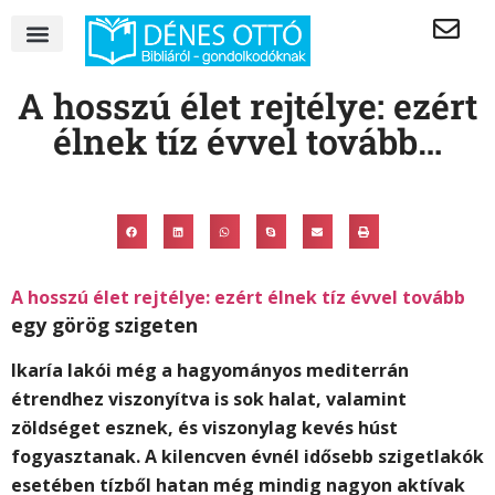
A hosszú élet rejtélye: ezért
élnek tíz évvel tovább…
A hosszú élet rejtélye: ezért élnek tíz évvel tovább
egy görög szigeten
Ikaría lakói még a hagyományos mediterrán
étrendhez viszonyítva is sok halat, valamint
zöldséget esznek, és viszonylag kevés húst
fogyasztanak. A kilencven évnél idősebb szigetlakók
esetében tízből hatan még mindig nagyon aktívak