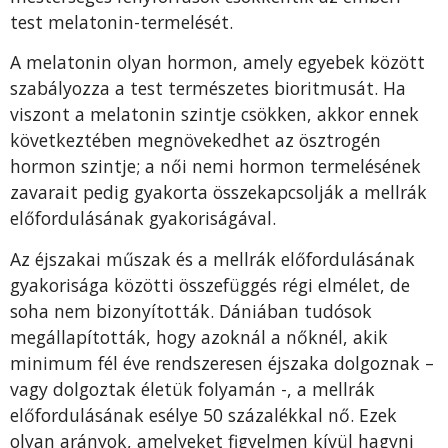
test melatonin-termelését.
A melatonin olyan hormon, amely egyebek között
szabályozza a test természetes bioritmusát. Ha
viszont a melatonin szintje csökken, akkor ennek
következtében megnövekedhet az ösztrogén
hormon szintje; a női nemi hormon termelésének
zavarait pedig gyakorta összekapcsolják a mellrák
előfordulásának gyakoriságával.
Az éjszakai műszak és a mellrák előfordulásának
gyakorisága közötti összefüggés régi elmélet, de
soha nem bizonyították. Dániában tudósok
megállapították, hogy azoknál a nőknél, akik
minimum fél éve rendszeresen éjszaka dolgoznak –
vagy dolgoztak életük folyamán -, a mellrák
előfordulásának esélye 50 százalékkal nő. Ezek
olyan arányok, amelyeket figyelmen kívül hagyni