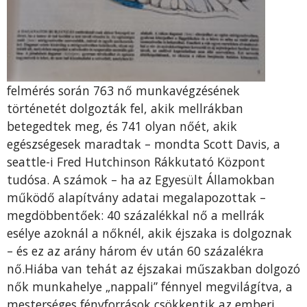
felmérés során 763 nő munkavégzésének
történetét dolgozták fel, akik mellrákban
betegedtek meg, és 741 olyan nőét, akik
egészségesek maradtak – mondta Scott Davis, a
seattle-i Fred Hutchinson Rákkutató Központ
tudósa. A számok – ha az Egyesült Államokban
működő alapítvány adatai megalapozottak –
megdöbbentőek: 40 százalékkal nő a mellrák
esélye azoknál a nőknél, akik éjszaka is dolgoznak
– és ez az arány három év után 60 százalékra
nő.Hiába van tehát az éjszakai műszakban dolgozó
nők munkahelye „nappali” fénnyel megvilágítva, a
mesterséges fényforrások csökkentik az emberi