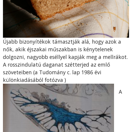
Újabb bizonyítékok támasztják alá, hogy azok a
nők, akik éjszakai műszakban is kénytelenek
dolgozni, nagyobb eséllyel kapják meg a mellrákot.
A rosszindulatú daganat szétterjed az emlő
szöveteiben (a Tudomány c. lap 1986 évi
különkiadásából fotózva )
A