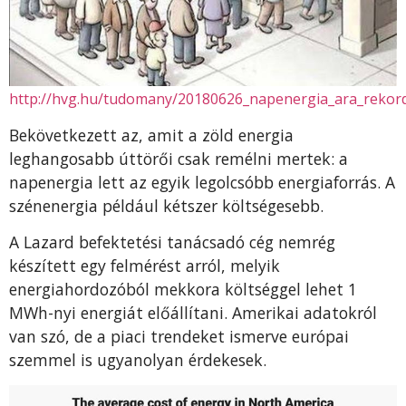
http://hvg.hu/tudomany/20180626_napenergia_ara_rekord
Bekövetkezett az, amit a zöld energia
leghangosabb úttörői csak remélni mertek: a
napenergia lett az egyik legolcsóbb energiaforrás. A
szénenergia például kétszer költségesebb.
A Lazard befektetési tanácsadó cég nemrég
készített egy felmérést arról, melyik
energiahordozóból mekkora költséggel lehet 1
MWh-nyi energiát előállítani. Amerikai adatokról
van szó, de a piaci trendeket ismerve európai
szemmel is ugyanolyan érdekesek.