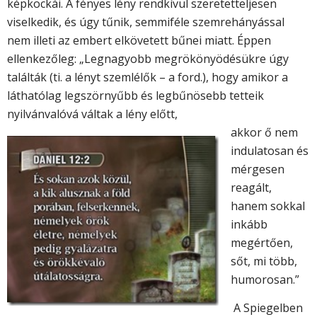
képkockái. A fényes lény rendkívül szeretetteljesen
viselkedik, és úgy tűnik, semmiféle szemrehányással
nem illeti az embert elkövetett bűnei miatt. Éppen
ellenkezőleg: „Legnagyobb megrökönyödésükre úgy
találták (ti. a lényt szemlélők – a ford.), hogy amikor a
láthatólag legszörnyűbb és legbűnösebb tetteik
nyilvánvalóvá váltak a lény előtt,
akkor ő nem
indulatosan és
mérgesen
reagált,
hanem sokkal
inkább
megértően,
sőt, mi több,
humorosan.”
A Spiegelben