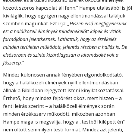
előbbiek és a tudatmódosító szerek okozta élmények
között szoros kapcsolat áll fenn.” Hampe utalásából is jól
kiviláglik, hogy egy igen nagy ellentmondással találjuk
szemben magunkat. Ezt írja:
„Hiszen első megfigyelésünk
ez: a halálközeli élmények mindenekelőtt képek és víziók
formájában jelentkeznek. Láthattuk, hogy az érzékelés
minden területen működött, jelentős részben a hallás is. De
elsősorban és szinte kizárólagosan a látomásoké volt a
főszerep.”
Mindez különösen annak fényében elgondolkodtató,
hogy a halálközeli élmények nyílt ellentmondásban
állnak a Bibliában lejegyzett isteni kinyilatkoztatással.
Érthető, hogy mindez fejtörést okoz, mert hiszen – a
fenti leírás szerint – a halálközeli élmények során
minden érzékszerv működött, miközben azonban
Hampe maga is megvallja, hogy a „testből kilépett én”
nem öltött semmilyen testi formát. Mindez azt jelenti,