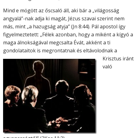
Mind e mögött az őscsaló áll, aki bár a „világosság
angyalá”-nak adja ki magát, Jézus szavai szerint nem
más, mint „a hazugság atyja” (Jn 8:44). Pál apostol így
figyelmeztetett: „Félek azonban, hogy a miként a kígyó a
maga álnokságával megcsalta Évát, akként a ti
gondolataitok is
megrontatnak és eltávolodnak a
Krisztus iránt
való