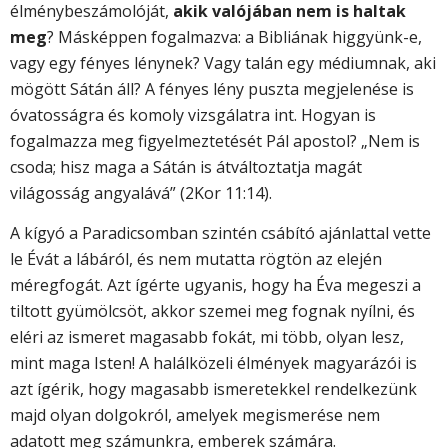
élménybeszámolóját,
akik valójában nem is haltak
meg
? Másképpen fogalmazva: a Bibliának higgyünk-e,
vagy egy fényes lénynek? Vagy talán egy médiumnak, aki
mögött Sátán áll? A fényes lény puszta megjelenése is
óvatosságra és komoly vizsgálatra int. Hogyan is
fogalmazza meg figyelmeztetését Pál apostol? „Nem is
csoda; hisz maga a Sátán is átváltoztatja magát
világosság angyalává” (2Kor 11:14).
A kígyó a Paradicsomban szintén csábító ajánlattal vette
le Évát a lábáról, és nem mutatta rögtön az elején
méregfogát. Azt ígérte ugyanis, hogy ha Éva megeszi a
tiltott gyümölcsöt, akkor szemei meg fognak nyílni, és
eléri az ismeret magasabb fokát, mi több, olyan lesz,
mint maga Isten! A halálközeli élmények magyarázói is
azt ígérik, hogy magasabb ismeretekkel rendelkezünk
majd olyan dolgokról, amelyek megismerése nem
adatott meg számunkra, emberek számára.