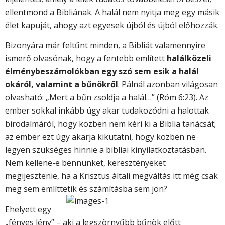
ellentmond a Bibliának. A halál nem nyitja meg egy másik
élet kapuját, ahogy azt egyesek újból és újból előhozzák.
Bizonyára már feltűnt minden, a Bibliát valamennyire
ismerő olvasónak, hogy a fentebb említett
halálközeli
élménybeszámolókban egy szó sem esik a halál
okáról, valamint a bűnökről
. Pálnál azonban világosan
olvasható: „Mert a bűn zsoldja a halál…” (Róm 6:23). Az
ember sokkal inkább úgy akar tudakozódni a halottak
birodalmáról, hogy közben nem kéri ki a Biblia tanácsát;
az ember ezt úgy akarja kikutatni, hogy közben ne
legyen szükséges hinnie a bibliai kinyilatkoztatásban.
Nem kellene-e bennünket, keresztényeket
megijesztenie, ha a Krisztus általi megváltás itt még csak
meg sem említtetik és számításba sem jön?
Ehelyett egy
„fényes lény” – aki a legszörnyűbb bűnök előtt