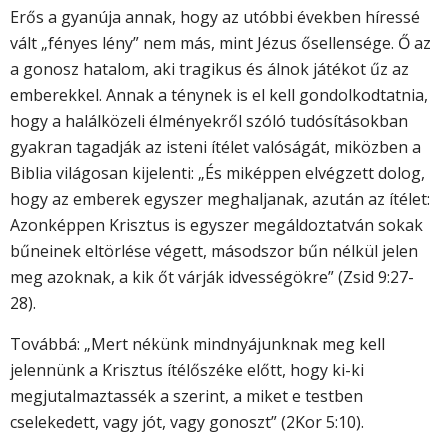
Erős a gyanúja annak, hogy az utóbbi években híressé
vált „fényes lény” nem más, mint Jézus ősellensége. Ő az
a gonosz hatalom, aki tragikus és álnok játékot űz az
emberekkel. Annak a ténynek is el kell gondolkodtatnia,
hogy a halálközeli élményekről szóló tudósításokban
gyakran tagadják az isteni ítélet valóságát, miközben a
Biblia világosan kijelenti: „És miképpen elvégzett dolog,
hogy az emberek egyszer meghaljanak, azután az ítélet:
Azonképpen Krisztus is egyszer megáldoztatván sokak
bűneinek eltörlése végett, másodszor bűn nélkül jelen
meg azoknak, a kik őt várják idvességökre” (Zsid 9:27-
28).
Továbbá: „Mert nékünk mindnyájunknak meg kell
jelennünk a Krisztus ítélőszéke előtt, hogy ki-ki
megjutalmaztassék a szerint, a miket e testben
cselekedett, vagy jót, vagy gonoszt” (2Kor 5:10).