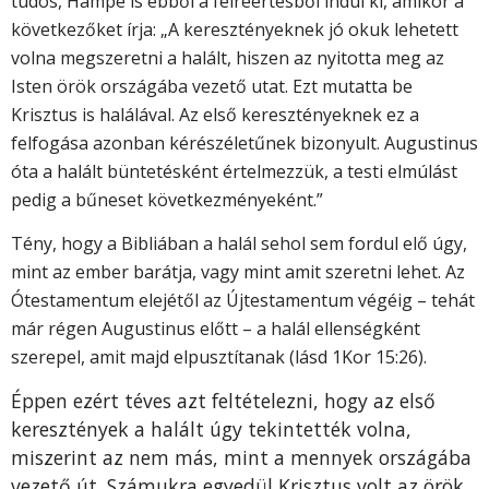
tudós, Hampe is ebből a félreértésből indul ki, amikor a
következőket írja: „A keresztényeknek jó okuk lehetett
volna megszeretni a halált, hiszen az nyitotta meg az
Isten örök országába vezető utat. Ezt mutatta be
Krisztus is halálával. Az első keresztényeknek ez a
felfogása azonban kérészéletűnek bizonyult. Augustinus
óta a halált büntetésként értelmezzük, a testi elmúlást
pedig a bűneset következményeként.”
Tény, hogy a Bibliában a halál sehol sem fordul elő úgy,
mint az ember barátja, vagy mint amit szeretni lehet. Az
Ótestamentum elejétől az Újtestamentum végéig – tehát
már régen Augustinus előtt – a halál ellenségként
szerepel, amit majd elpusztítanak (lásd 1Kor 15:26).
Éppen ezért téves azt feltételezni, hogy az első
keresztények a halált úgy tekintették volna,
miszerint az nem más, mint a mennyek országába
vezető út. Számukra egyedül Krisztus volt az örök