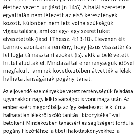
élethez vezető út (lásd Jn 14:6). A halál szeretete
egyáltalán nem létezett az első keresztények
között, különben nem lett volna szükségük
vigasztalásra, amikor egy- egy szerettüket
elvesztették (lásd 1Thessz. 4:13-18). Elevenen élt
bennük azonban a remény, hogy Jézus visszatér és
fel fogja támasztani azokat (is), akik a belé vetett
hittel aludtak el. Mindazáltal e reménységük idővel
megfakult, aminek következtében átvették a lélek
halhatatlanságának pogány tanát.
Az eljövendő eseményekbe vetett reménységük feladása
ugyanakkor nagy lelki sivárságot is vont maga után. Az
ember ezért megpróbálja az így keletkezett lelki űrt a
halhatatlan lélekről szóló tanítás „bizonyítékai”-val
betölteni. Mindeközben tanácsért és segítségért fordul a
pogány filozófiához, a tibeti halottaskönyvekhez, a