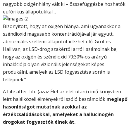
nagyobb oxigénhiány vált ki – összefüggésbe hozhatók
eufórikus állapotukkal…
Bizonyított, hogy az oxigén hiánya, ami ugyanakkor a
széndioxid magasabb koncentrációjával jár együtt,
abnormális szellemi állapotot idézhet elő. Grof és
Hallivan, az LSD-drog szakértői arról számolnak be,
hogy az oxigén és széndioxid 70:30%-os arányú
inhalációja olyan vizionális jelenségeket képes
produkálni, amelyek az LSD fogyasztása során is
fellépnek.”
A Life after Life (azaz Élet az élet után) című könyvben
leírt halálközeli élményekről szóló beszámolók
meglepő
hasonlóságot mutatnak azokkal az
érzékcsalódásokkal, amelyeket a hallucinogén
drogokat fogyasztók élnek át.