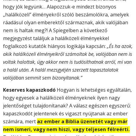
hogy jók legyünk… Alapozzuk-e mindezt bizonyos
„halálközeli” élményekről szóló beszámolókra, amelyek
ráadásul olyan emberektől származnak, akik valójában
nem is haltak meg?! A Spiegelben a következő
megjegyzést találjuk a halálközeli élményekkel
foglalkozó kutatók hiányos logikája kapcsán:
„És ha azok,
akik halálközeli élményeikről számoltak be, valójában nem is
voltak halottak, úgy akkor nem is tudósíthatnak arról, mi van
a halál után. A halál mezsgyéjén szerzett tapasztalatok
valójában semmit sem bizonyítanak.”
Keserves kapaszkodó
Hogyan is lehetséges egyáltalán,
hogy egyesek a halálközeli élményeknek ilyen nagy
jelentőséget tulajdonítanak? A válasz egészen egyszerű:
kapaszkodót jelentenek és vigaszt nyújtanak az ember
számára, mert
az ember a Biblia üzenetét vagy már
nem ismeri, vagy nem hiszi, vagy teljesen félreérti.