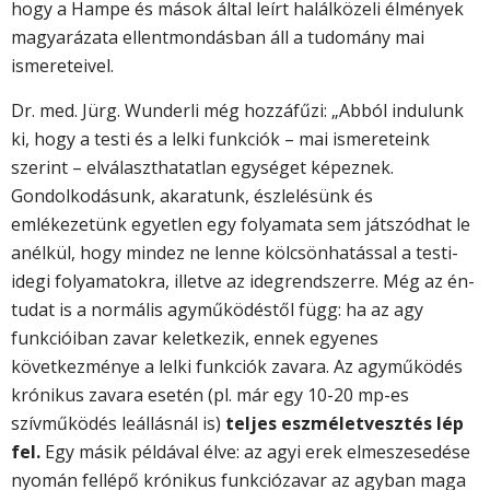
hogy a Hampe és mások által leírt halálközeli élmények
magyarázata ellentmondásban áll a tudomány mai
ismereteivel.
Dr. med. Jürg. Wunderli még hozzáfűzi: „Abból indulunk
ki, hogy a testi és a lelki funkciók – mai ismereteink
szerint – elválaszthatatlan egységet képeznek.
Gondolkodásunk, akaratunk, észlelésünk és
emlékezetünk egyetlen egy folyamata sem játszódhat le
anélkül, hogy mindez ne lenne kölcsönhatással a testi-
idegi folyamatokra, illetve az idegrendszerre. Még az én-
tudat is a normális agyműködéstől függ: ha az agy
funkcióiban zavar keletkezik, ennek egyenes
következménye a lelki funkciók zavara. Az agyműködés
krónikus zavara esetén (pl. már egy 10-20 mp-es
szívműködés leállásnál is)
teljes eszméletvesztés lép
fel.
Egy másik példával élve: az agyi erek elmeszesedése
nyomán fellépő krónikus funkciózavar az agyban maga