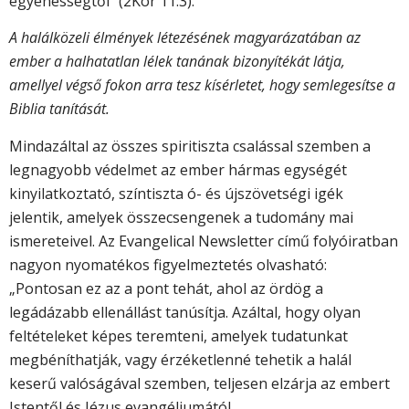
egyenességtől” (2Kor 11:3).
A halálközeli élmények létezésének magyarázatában az
ember a halhatatlan lélek tanának bizonyítékát látja,
amellyel végső fokon arra tesz kísérletet, hogy semlegesítse a
Biblia tanítását.
Mindazáltal az összes spiritiszta csalással szemben a
legnagyobb védelmet az ember hármas egységét
kinyilatkoztató, színtiszta ó- és újszövetségi igék
jelentik, amelyek összecsengenek a tudomány mai
ismereteivel. Az Evangelical Newsletter című folyóiratban
nagyon nyomatékos figyelmeztetés olvasható:
„Pontosan ez az a pont tehát, ahol az ördög a
legádázabb ellenállást tanúsítja. Azáltal, hogy olyan
feltételeket képes teremteni, amelyek tudatunkat
megbéníthatják, vagy érzéketlenné tehetik a halál
keserű valóságával szemben, teljesen elzárja az embert
Istentől és Jézus evangéliumától.