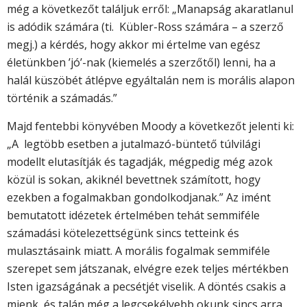
még a következőt találjuk erről: „Manapság akaratlanul
is adódik számára (ti. Kübler-Ross számára – a szerző
megj.) a kérdés, hogy akkor mi értelme van egész
életünkben ’jó’-nak (kiemelés a szerzőtől) lenni, ha a
halál küszöbét átlépve egyáltalán nem is morális alapon
történik a számadás.”
Majd fentebbi könyvében Moody a következőt jelenti ki:
„A legtöbb esetben a jutalmazó-büntető túlvilági
modellt elutasítják és tagadják, mégpedig még azok
közül is sokan, akiknél bevettnek számított, hogy
ezekben a fogalmakban gondolkodjanak.” Az imént
bemutatott idézetek értelmében tehát semmiféle
számadási kötelezettségünk sincs tetteink és
mulasztásaink miatt. A morális fogalmak semmiféle
szerepet sem játszanak, elvégre ezek teljes mértékben
Isten igazságának a pecsétjét viselik. A döntés csakis a
mienk, és talán még a legcsekélyebb okunk sincs arra,