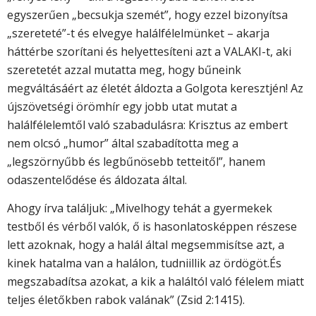
egyszerűen „becsukja szemét”, hogy ezzel bizonyítsa
„szereteté”-t és elvegye halálfélelmünket – akarja
háttérbe szorítani és helyettesíteni azt a VALAKI-t, aki
szeretetét azzal mutatta meg, hogy bűneink
megváltásáért az életét áldozta a Golgota keresztjén! Az
újszövetségi örömhír egy jobb utat mutat a
halálfélelemtől való szabadulásra: Krisztus az embert
nem olcsó „humor” által szabadította meg a
„legszörnyűbb és legbűnösebb tetteitől”, hanem
odaszentelődése és áldozata által.
Ahogy írva találjuk: „Mivelhogy tehát a gyermekek
testből és vérből valók, ő is hasonlatosképpen részese
lett azoknak, hogy a halál által megsemmisítse azt, a
kinek hatalma van a halálon, tudniillik az ördögöt.És
megszabadítsa azokat, a kik a haláltól való félelem miatt
teljes életőkben rabok valának” (Zsid 2:1415).