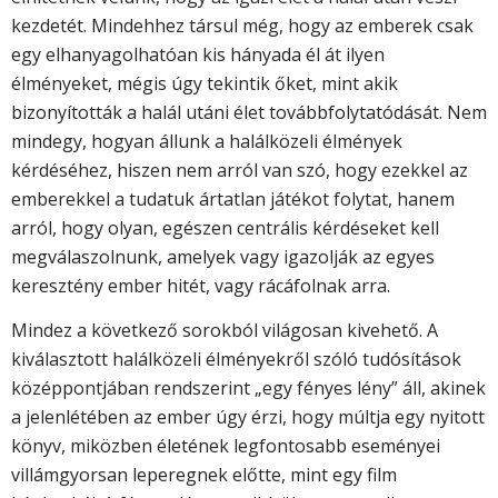
kezdetét. Mindehhez társul még, hogy az emberek csak
egy elhanyagolhatóan kis hányada él át ilyen
élményeket, mégis úgy tekintik őket, mint akik
bizonyították a halál utáni élet továbbfolytatódását. Nem
mindegy, hogyan állunk a halálközeli élmények
kérdéséhez, hiszen nem arról van szó, hogy ezekkel az
emberekkel a tudatuk ártatlan játékot folytat, hanem
arról, hogy olyan, egészen centrális kérdéseket kell
megválaszolnunk, amelyek vagy igazolják az egyes
keresztény ember hitét, vagy rácáfolnak arra.
Mindez a következő sorokból világosan kivehető. A
kiválasztott halálközeli élményekről szóló tudósítások
középpontjában rendszerint „egy fényes lény” áll, akinek
a jelenlétében az ember úgy érzi, hogy múltja egy nyitott
könyv, miközben életének legfontosabb eseményei
villámgyorsan leperegnek előtte, mint egy film