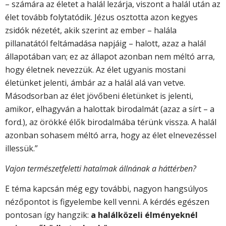
– számára az életet a halál lezárja, viszont a halál után az
élet tovább folytatódik. Jézus osztotta azon kegyes
zsidók nézetét, akik szerint az ember – halála
pillanatától feltámadása napjáig – halott, azaz a halál
állapotában van; ez az állapot azonban nem méltó arra,
hogy életnek nevezzük. Az élet ugyanis mostani
életünket jelenti, ámbár az a halál alá van vetve.
Másodsorban az élet jövőbeni életünket is jelenti,
amikor, elhagyván a halottak birodalmát (azaz a sírt – a
ford.), az örökké élők birodalmába térünk vissza. A halál
azonban sohasem méltó arra, hogy az élet elnevezéssel
illessük.”
Vajon természetfeletti hatalmak állnának a háttérben?
E téma kapcsán még egy további, nagyon hangsúlyos
nézőpontot is figyelembe kell venni. A kérdés egészen
pontosan így hangzik:
a halálközeli élményeknél