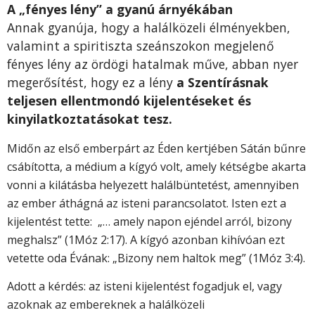
A „fényes lény” a gyanú árnyékában
Annak gyanúja, hogy a halálközeli élményekben,
valamint a spiritiszta szeánszokon megjelenő
fényes lény az ördögi hatalmak műve, abban nyer
megerősítést, hogy ez a lény
a Szentírásnak
teljesen ellentmondó kijelentéseket és
kinyilatkoztatásokat tesz.
Midőn az első emberpárt az Éden kertjében Sátán bűnre
csábította, a médium a kígyó volt, amely kétségbe akarta
vonni a kilátásba helyezett halálbüntetést, amennyiben
az ember áthágná az isteni parancsolatot. Isten ezt a
kijelentést tette: „… amely napon ejéndel arról, bizony
meghalsz” (1Móz 2:17). A kígyó azonban kihívóan ezt
vetette oda Évának: „Bizony nem haltok meg” (1Móz 3:4).
Adott a kérdés: az isteni kijelentést fogadjuk el, vagy
azoknak az embereknek a halálközeli