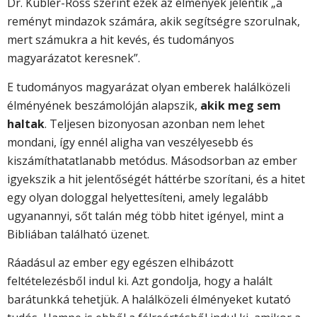
Dr. Kübler-Ross szerint ezek az élmények jelentik „a
reményt mindazok számára, akik segítségre szorulnak,
mert számukra a hit kevés, és tudományos
magyarázatot keresnek”.
E tudományos magyarázat olyan emberek halálközeli
élményének beszámolóján alapszik,
akik meg sem
haltak
. Teljesen bizonyosan azonban nem lehet
mondani, így ennél aligha van veszélyesebb és
kiszámíthatatlanabb metódus. Másodsorban az ember
igyekszik a hit jelentőségét háttérbe szorítani, és a hitet
egy olyan dologgal helyettesíteni, amely legalább
ugyanannyi, sőt talán még több hitet igényel, mint a
Bibliában található üzenet.
Ráadásul az ember egy egészen elhibázott
feltételezésből indul ki. Azt gondolja, hogy a halált
barátunkká tehetjük. A halálközeli élményeket kutató