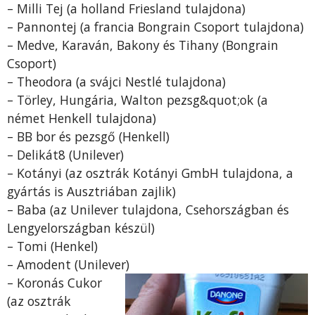
– Milli Tej (a holland Friesland tulajdona)
– Pannontej (a francia Bongrain Csoport tulajdona)
– Medve, Karaván, Bakony és Tihany (Bongrain
Csoport)
– Theodora (a svájci Nestlé tulajdona)
– Törley, Hungária, Walton pezsg&quot;ok (a
német Henkell tulajdona)
– BB bor és pezsgő (Henkell)
– Delikát8 (Unilever)
– Kotányi (az osztrák Kotányi GmbH tulajdona, a
gyártás is Ausztriában zajlik)
– Baba (az Unilever tulajdona, Csehországban és
Lengyelországban készül)
– Tomi (Henkel)
– Amodent (Unilever)
– Koronás Cukor
(az osztrák