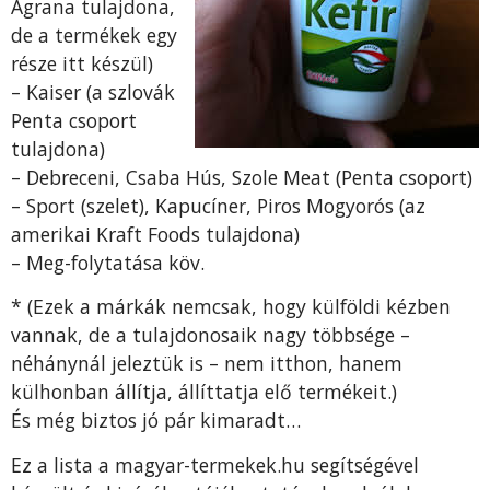
Agrana tulajdona,
de a termékek egy
része itt készül)
– Kaiser (a szlovák
Penta csoport
tulajdona)
– Debreceni, Csaba Hús, Szole Meat (Penta csoport)
– Sport (szelet), Kapucíner, Piros Mogyorós (az
amerikai Kraft Foods tulajdona)
– Meg-folytatása köv.
* (Ezek a márkák nemcsak, hogy külföldi kézben
vannak, de a tulajdonosaik nagy többsége –
néhánynál jeleztük is – nem itthon, hanem
külhonban állítja, állíttatja elő termékeit.)
És még biztos jó pár kimaradt…
Ez a lista a magyar-termekek.hu segítségével