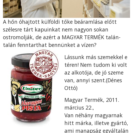
A hőn óhajtott külföldi tőke beáramlása előtt
szélesre tárt kapuinkat nem nagyon sokan
ostromolják, de azért a MAGYAR TERMÉK talán-
talán fenntarthat bennünket a vízen?
Lássunk más szemekkel e
téren! Nem tudom ki volt
az alkotója, de jó szeme
van, annyi szent.(Dénes
Ottó)
Magyar Termék, 2011.
március 22.,
Van néhány magyarnak
hitt márka, illetve gyártó,
ami manapság egyáltalán