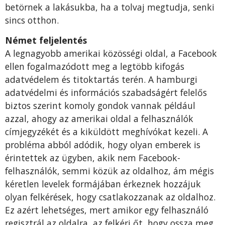
betörnek a lakásukba, ha a tolvaj megtudja, senki
sincs otthon.
Német feljelentés
A legnagyobb amerikai közösségi oldal, a Facebook
ellen fogalmazódott meg a legtöbb kifogás
adatvédelem és titoktartás terén. A hamburgi
adatvédelmi és információs szabadságért felelős
biztos szerint komoly gondok vannak például
azzal, ahogy az amerikai oldal a felhasználók
címjegyzékét és a kiküldött meghívókat kezeli. A
probléma abból adódik, hogy olyan emberek is
érintettek az ügyben, akik nem Facebook-
felhasználók, semmi közük az oldalhoz, ám mégis
kéretlen levelek formájában érkeznek hozzájuk
olyan felkérések, hogy csatlakozzanak az oldalhoz.
Ez azért lehetséges, mert amikor egy felhasználó
regisztrál az oldalra, az felkéri őt, hogy ossza meg