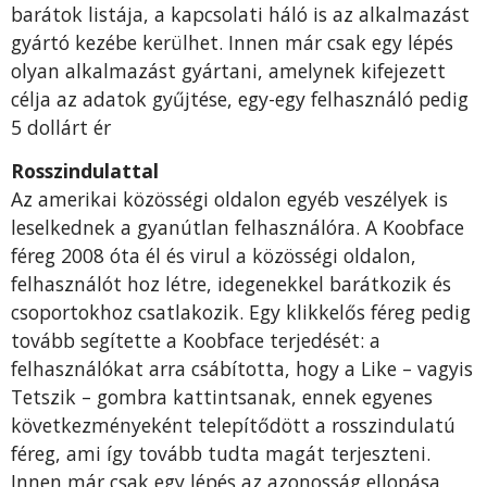
barátok listája, a kapcsolati háló is az alkalmazást
gyártó kezébe kerülhet. Innen már csak egy lépés
olyan alkalmazást gyártani, amelynek kifejezett
célja az adatok gyűjtése, egy-egy felhasználó pedig
5 dollárt ér
Rosszindulattal
Az amerikai közösségi oldalon egyéb veszélyek is
leselkednek a gyanútlan felhasználóra. A Koobface
féreg 2008 óta él és virul a közösségi oldalon,
felhasználót hoz létre, idegenekkel barátkozik és
csoportokhoz csatlakozik. Egy klikkelős féreg pedig
tovább segítette a Koobface terjedését: a
felhasználókat arra csábította, hogy a Like – vagyis
Tetszik – gombra kattintsanak, ennek egyenes
következményeként telepítődött a rosszindulatú
féreg, ami így tovább tudta magát terjeszteni.
Innen már csak egy lépés az azonosság ellopása,