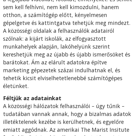
sem kell felhívni, nem kell kimozdulni, hanem
otthon, a számítógép előtt, kényelmesen
gépelgetve és kattintgatva tehetjük meg mindezt.
A közösségi oldalak a felhasználók adatairól
szólnak: a kijárt iskolák, az elfogyasztott
munkahelyek alapján, lakóhelyünk szerint
kereshetjük meg az újabb és újabb ismerősöket és
barátokat. Ám az elárult adatokra építve
marketing gépezetek százai indulhatnak el, és
tehetik kicsit elviselhetetlenebbé számítógépes
életünket.
Féltjük az adatainkat
A közösségi hálózatok felhasználói – úgy tűnik –
tudatában vannak annak, hogy a bizalmas adatok
illetéktelenek kezébe is kerülhetnek, és egyelőre
emiatt aggódnak. Az amerikai The Marist Insitute