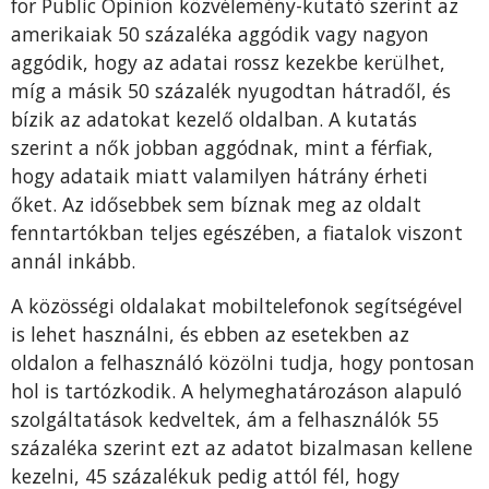
for Public Opinion közvélemény-kutató szerint az
amerikaiak 50 százaléka aggódik vagy nagyon
aggódik, hogy az adatai rossz kezekbe kerülhet,
míg a másik 50 százalék nyugodtan hátradől, és
bízik az adatokat kezelő oldalban. A kutatás
szerint a nők jobban aggódnak, mint a férfiak,
hogy adataik miatt valamilyen hátrány érheti
őket. Az idősebbek sem bíznak meg az oldalt
fenntartókban teljes egészében, a fiatalok viszont
annál inkább.
A közösségi oldalakat mobiltelefonok segítségével
is lehet használni, és ebben az esetekben az
oldalon a felhasználó közölni tudja, hogy pontosan
hol is tartózkodik. A helymeghatározáson alapuló
szolgáltatások kedveltek, ám a felhasználók 55
százaléka szerint ezt az adatot bizalmasan kellene
kezelni, 45 százalékuk pedig attól fél, hogy