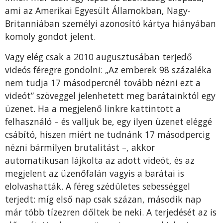
ami az Amerikai Egyesült Államokban, Nagy-
Britanniában személyi azonosító kártya hiányában
komoly gondot jelent.
Vagy elég csak a 2010 augusztusában terjedő
videós féregre gondolni: „Az emberek 98 százaléka
nem tudja 17 másodpercnél tovább nézni ezt a
videót” szöveggel jelenhetett meg barátainktól egy
üzenet. Ha a megjelenő linkre kattintott a
felhasználó – és valljuk be, egy ilyen üzenet eléggé
csábító, hiszen miért ne tudnánk 17 másodpercig
nézni bármilyen brutalitást –, akkor
automatikusan lájkolta az adott videót, és az
megjelent az üzenőfalán vagyis a barátai is
elolvashatták. A féreg szédületes sebességgel
terjedt: míg első nap csak százan, második nap
már több tízezren dőltek be neki. A terjedését az is