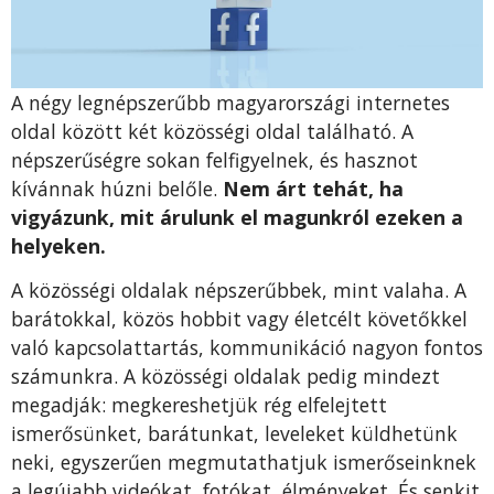
A négy legnépszerűbb magyarországi internetes
oldal között két közösségi oldal található. A
népszerűségre sokan felfigyelnek, és hasznot
kívánnak húzni belőle.
Nem árt tehát, ha
vigyázunk, mit árulunk el magunkról ezeken a
helyeken.
A közösségi oldalak népszerűbbek, mint valaha. A
barátokkal, közös hobbit vagy életcélt követőkkel
való kapcsolattartás, kommunikáció nagyon fontos
számunkra. A közösségi oldalak pedig mindezt
megadják: megkereshetjük rég elfelejtett
ismerősünket, barátunkat, leveleket küldhetünk
neki, egyszerűen megmutathatjuk ismerőseinknek
a legújabb videókat, fotókat, élményeket. És senkit