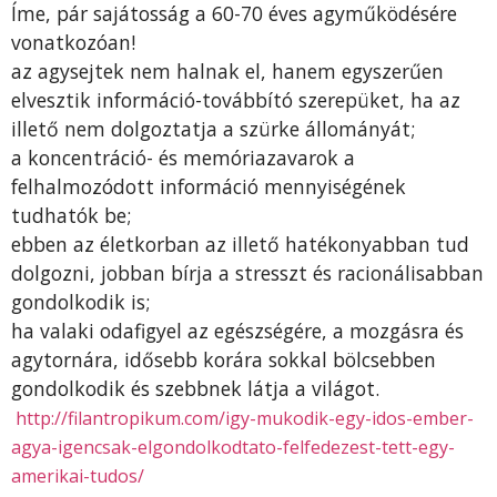
Íme, pár sajátosság a 60-70 éves agyműködésére
vonatkozóan!
az agysejtek nem halnak el, hanem egyszerűen
elvesztik információ-továbbító szerepüket, ha az
illető nem dolgoztatja a szürke állományát;
a koncentráció- és memóriazavarok a
felhalmozódott információ mennyiségének
tudhatók be;
ebben az életkorban az illető hatékonyabban tud
dolgozni, jobban bírja a stresszt és racionálisabban
gondolkodik is;
ha valaki odafigyel az egészségére, a mozgásra és
agytornára, idősebb korára sokkal bölcsebben
gondolkodik és szebbnek látja a világot.
http://filantropikum.com/igy-mukodik-egy-idos-ember-
agya-igencsak-elgondolkodtato-felfedezest-tett-egy-
amerikai-tudos/