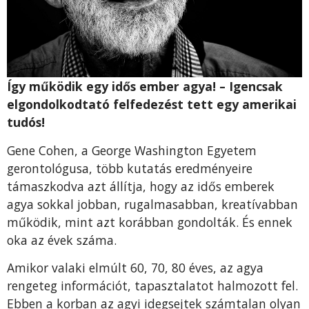
Így működik egy idős ember agya! – Igencsak
elgondolkodtató felfedezést tett egy amerikai
tudós!
Gene Cohen, a George Washington Egyetem
gerontológusa, több kutatás eredményeire
támaszkodva azt állítja, hogy az idős emberek
agya sokkal jobban, rugalmasabban, kreatívabban
működik, mint azt korábban gondolták. És ennek
oka az évek száma.
Amikor valaki elmúlt 60, 70, 80 éves, az agya
rengeteg információt, tapasztalatot halmozott fel.
Ebben a korban az agyi idegsejtek számtalan olyan