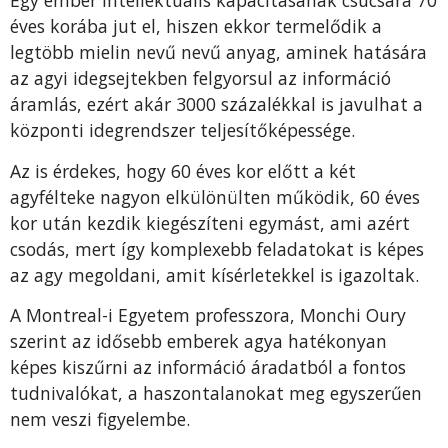
Egy ember intellektuális kapacitásának csúcsára 70
éves korába jut el, hiszen ekkor termelődik a
legtöbb mielin nevű nevű anyag, aminek hatására
az agyi idegsejtekben felgyorsul az információ
áramlás, ezért akár 3000 százalékkal is javulhat a
központi idegrendszer teljesítőképessége.
Az is érdekes, hogy 60 éves kor előtt a két
agyfélteke nagyon elkülönülten működik, 60 éves
kor után kezdik kiegészíteni egymást, ami azért
csodás, mert így komplexebb feladatokat is képes
az agy megoldani, amit kísérletekkel is igazoltak.
A Montreal-i Egyetem professzora, Monchi Oury
szerint az idősebb emberek agya hatékonyan
képes kiszűrni az információ áradatból a fontos
tudnivalókat, a haszontalanokat meg egyszerűen
nem veszi figyelembe.