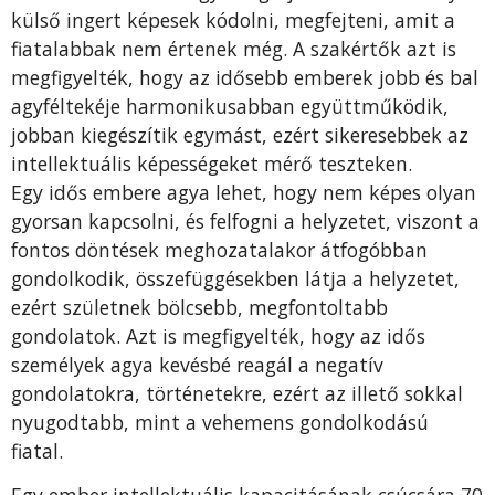
külső ingert képesek kódolni, megfejteni, amit a
fiatalabbak nem értenek még. A szakértők azt is
megfigyelték, hogy az idősebb emberek jobb és bal
agyféltekéje harmonikusabban együttműködik,
jobban kiegészítik egymást, ezért sikeresebbek az
intellektuális képességeket mérő teszteken.
Egy idős embere agya lehet, hogy nem képes olyan
gyorsan kapcsolni, és felfogni a helyzetet, viszont a
fontos döntések meghozatalakor átfogóbban
gondolkodik, összefüggésekben látja a helyzetet,
ezért születnek bölcsebb, megfontoltabb
gondolatok. Azt is megfigyelték, hogy az idős
személyek agya kevésbé reagál a negatív
gondolatokra, történetekre, ezért az illető sokkal
nyugodtabb, mint a vehemens gondolkodású
fiatal.