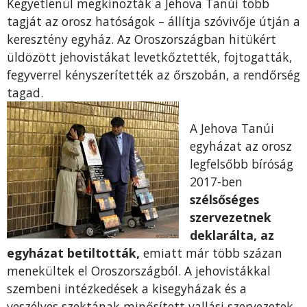
Kegyetlenül megkínozták a Jehova Tanúi több
tagját az orosz hatóságok – állítja szóvivője útján a
keresztény egyház. Az Oroszországban hitükért
üldözött jehovistákat levetkőztették, fojtogatták,
fegyverrel kényszerítették az őrszobán, a rendőrség
tagad.
A Jehova Tanúi
egyházat az orosz
legfelsőbb bíróság
2017-ben
szélsőséges
szervezetnek
deklarálta, az
egyházat betiltották,
emiatt már több százan
menekültek el Oroszországból. A jehovistákkal
szembeni intézkedések a kisegyházak és a
veszélyes szektának minősített vallási szervezetek