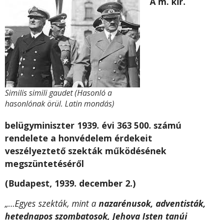
A m. kir.
Similis simili gaudet (Hasonló a
hasonlónak örül. Latin mondás)
belügyminiszter 1939. évi 363 500. számú
rendelete a honvédelem érdekeit
veszélyeztető szekták működésének
megszüntetéséről
(Budapest, 1939. december 2.)
„…Egyes szekták, mint a
nazarénusok, adventisták,
hetednapos szombatosok, Jehova Isten tanúi