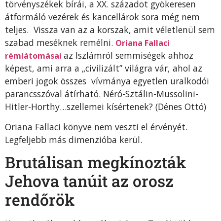
törvényszékek bírái, a XX. századot gyökeresen
átformáló vezérek és kancellárok sora még nem
teljes. Vissza van az a korszak, amit véletlenül sem
szabad meséknek remélni.
Oriana Fallaci
az Iszlámról semmiségek ahhoz
rémlátomásai
képest, ami arra a „civilizált” világra vár, ahol az
emberi jogok összes vívmánya egyetlen uralkodói
parancsszóval átírható. Néró-Sztálin-Mussolini-
Hitler-Horthy…szellemei kísértenek? (Dénes Ottó)
Oriana Fallaci könyve nem veszti el érvényét.
Legfeljebb más dimenzióba kerül.
Brutálisan megkínozták
Jehova tanúit az orosz
rendőrök