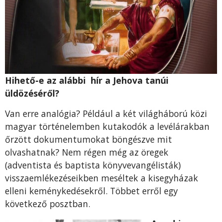
Hihető-e az alábbi hír a Jehova tanúi
üldözéséről?
Van erre analógia? Például a két világháború közi
magyar történelemben kutakodók a levélárakban
őrzött dokumentumokat böngészve mit
olvashatnak? Nem régen még az öregek
(adventista és baptista könyvevangélisták)
visszaemlékezéseikben meséltek a kisegyházak
elleni keménykedésekről. Többet erről egy
következő posztban.