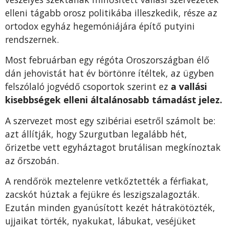
elleni tágabb orosz politikába illeszkedik, része az
ortodox egyház hegemóniájára építő putyini
rendszernek.
Most februárban egy régóta Oroszországban élő
dán jehovistát hat év börtönre ítéltek, az ügyben
felszólaló jogvédő csoportok szerint ez
a vallási
kisebbségek elleni általánosabb támadást jelez.
A szervezet most egy szibériai esetről számolt be:
azt állítják, hogy Szurgutban legalább hét,
őrizetbe vett egyháztagot brutálisan megkínoztak
az őrszobán.
A rendőrök meztelenre vetkőztették a férfiakat,
zacskót húztak a fejükre és leszigszalagozták.
Ezután minden gyanúsított kezét hátrakötözték,
ujjaikat törték, nyakukat, lábukat, veséjüket