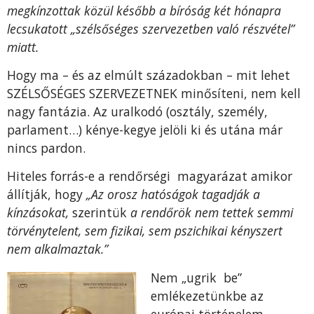
megkínzottak közül később a bíróság két hónapra
lecsukatott „szélsőséges szervezetben való részvétel”
miatt.
Hogy ma – és az elmúlt századokban – mit lehet
SZÉLSŐSÉGES SZERVEZETNEK minősíteni, nem kell
nagy fantázia. Az uralkodó (osztály, személy,
parlament…) kénye-kegye jelöli ki és utána már
nincs pardon.
Hiteles forrás-e a rendőrségi magyarázat amikor
állítják, hogy
„Az orosz hatóságok tagadják a
kínzásokat,
szerintük
a rendőrök nem tettek semmi
törvénytelent, sem fizikai, sem pszichikai kényszert
nem alkalmaztak.”
Nem „ugrik be”
emlékezetünkbe az
európai történelem