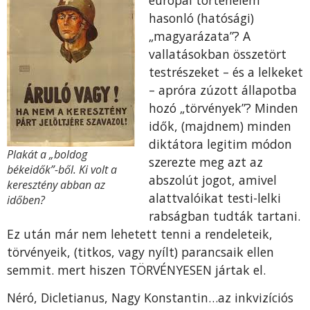
hasonló (hatósági)
„magyarázata”? A
vallatásokban összetört
testrészeket – és a lelkeket
– apróra zúzott állapotba
hozó „törvények”? Minden
idők, (majdnem) minden
diktátora legitim módon
Plakát a „boldog
szerezte meg azt az
békeidők”-ből. Ki volt a
abszolút jogot, amivel
keresztény abban az
alattvalóikat testi-lelki
időben?
rabságban tudták tartani.
Ez után már nem lehetett tenni a rendeleteik,
törvényeik, (titkos, vagy nyílt) parancsaik ellen
semmit. mert hiszen TÖRVÉNYESEN jártak el.
Néró, Dicletianus, Nagy Konstantin…az inkvizíciós