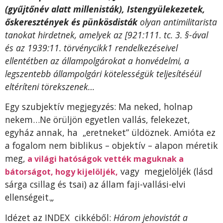
(gyűjtőnév alatt millenisták), Istengyülekezetek,
őskeresztények és pünkösdisták
olyan antimilitarista
tanokat hirdetnek, amelyek az [921:111. tc. 3. §-ával
és az 1939:11. törvénycikk1 rendelkezéseivel
ellentétben az állampolgárokat a honvédelmi, a
legszentebb állampolgári kötelességük teljesítéséül
eltéríteni törekszenek…
Egy szubjektív megjegyzés: Ma neked, holnap
nekem…Ne örüljön egyetlen vallás, felekezet,
egyház annak, ha „eretneket” üldöznek. Amióta ez
a fogalom nem biblikus – objektív – alapon méretik
meg,
a világi hatóságok vették maguknak a
vagy megjelöljék (lásd
bátorságot, hogy kijelöljék,
sárga csillag és tsai) az állam faji-vallási-elvi
ellenségeit.
„
Idézet az INDEX cikkéből:
Három jehovistát a