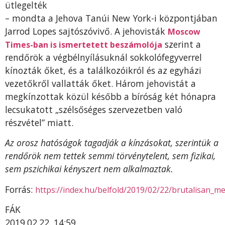
ütlegelték
– mondta a Jehova Tanúi New York-i központjában
Jarrod Lopes sajtószóvivő. A jehovisták
Moscow
szerint a
Times-ban is ismertetett beszámolója
rendőrök a végbélnyílásuknál sokkolófegyverrel
kínozták őket, és a találkozóikról és az egyházi
vezetőkről vallatták őket. Három jehovistát a
megkínzottak közül később a bíróság két hónapra
lecsukatott „szélsőséges szervezetben való
részvétel” miatt.
Az orosz hatóságok tagadják a kínzásokat, szerintük a
rendőrök nem tettek semmi törvénytelent, sem fizikai,
sem pszichikai kényszert nem alkalmaztak.
Forrás:
https://index.hu/belfold/2019/02/22/brutalisan_
FÁK
2019.02.22. 14:59