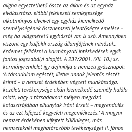
aligha egyeztethető össze az állam és az egyház
elválasztása, előbbi felekezeti semlegessége
alkotmányos elveivel egy egyház kiemelkedő
személyiségének össznemzeti jelentőségre emelése –
még ha világméretű egyházról van is szó.
Amennyiben
viszont egy külföldi ország államfőjének minősül…
érdemes felidézni a kormányzati intézkedések egyik
fontos jogszabályi alapját. A 237/2001. (XII. 10.) sz.
kormányrendelet így definiálja a nemzeti gyásznapot:
‘A társadalom egészét, illetve annak jelentős részét
érintő – a nemzet érdekében végzett munkássága,
közéleti tevékenysége okán kiemelkedő személy halála
miatt, vagy a társadalmat mélyen megrázó
katasztrófában elhunytak iránt érzett – megrendülés
és az ezt kifejező kegyeleti megemlékezés.’ A magyar
nemzet érdekében kifejtett különleges, más
nemzeteknél meghatározóbb tevékenységet II. János