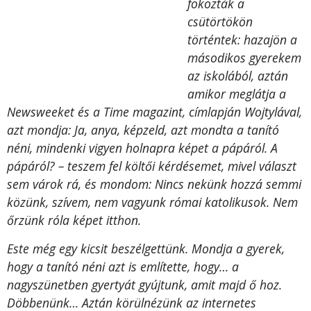
fokozták a
csütörtökön
történtek: hazajön a
másodikos gyerekem
az iskolából, aztán
amikor meglátja a
Newsweeket és a Time magazint, címlapján Wojtylával,
azt mondja: Ja, anya, képzeld, azt mondta a tanító
néni, mindenki vigyen holnapra képet a pápáról. A
pápáról? – teszem fel költői kérdésemet, mivel választ
sem várok rá, és mondom: Nincs nekünk hozzá semmi
közünk, szívem, nem vagyunk római katolikusok. Nem
őrzünk róla képet itthon.
Este még egy kicsit beszélgettünk. Mondja a gyerek,
hogy a tanító néni azt is említette, hogy… a
nagyszünetben gyertyát gyújtunk, amit majd ő hoz.
Döbbenünk… Aztán körülnézünk az internetes