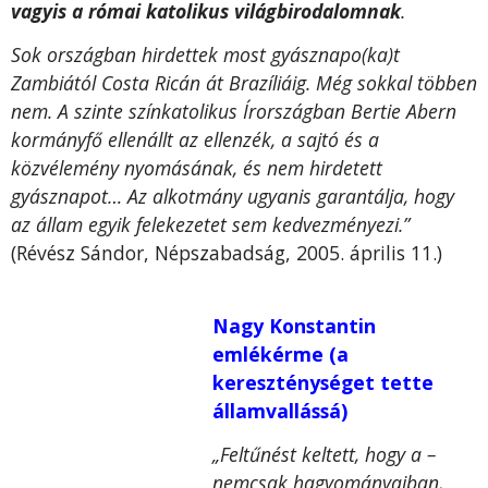
vagyis a római katolikus világbirodalomnak
.
Sok országban hirdettek most gyásznapo(ka)t
Zambiától Costa Ricán át Brazíliáig. Még sokkal többen
nem. A szinte színkatolikus Írországban Bertie Abern
kormányfő ellenállt az ellenzék, a sajtó és a
közvélemény nyomásának, és nem hirdetett
gyásznapot… Az alkotmány ugyanis garantálja, hogy
az állam egyik felekezetet sem kedvezményezi.”
(Révész Sándor, Népszabadság, 2005. április 11.)
Nagy Konstantin
emlékérme (a
kereszténységet tette
államvallássá)
„Feltűnést keltett, hogy a –
nemcsak hagyományaiban,