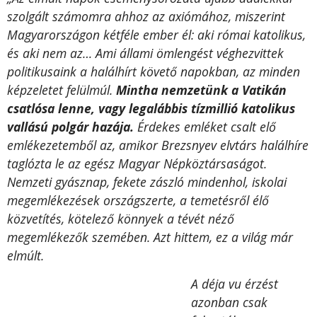
szolgált számomra ahhoz az axiómához, miszerint
Magyarországon kétféle ember él: aki római katolikus,
és aki nem az… Ami állami ömlengést véghezvittek
politikusaink a halálhírt követő napokban, az minden
képzeletet felülmúl.
Mintha nemzetünk a Vatikán
csatlósa lenne, vagy legalábbis tízmillió katolikus
vallású polgár hazája.
Érdekes emléket csalt elő
emlékezetemből az, amikor Brezsnyev elvtárs halálhíre
taglózta le az egész Magyar Népköztársaságot.
Nemzeti gyásznap, fekete zászló mindenhol, iskolai
megemlékezések országszerte, a temetésről élő
közvetítés, kötelező könnyek a tévét néző
megemlékezők szemében. Azt hittem, ez a világ már
elmúlt.
A déja vu érzést
azonban csak