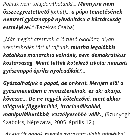
Pálnak nem tulajdoníthatunk!…
Mennyire nem
összeegyeztethető
[tehát]…
a pápa temetésének
nemzeti gyásznappá nyilvánítása a köztársaság
eszméjével.
”
(Fazekas Csaba)
„Már megint átestünk a ló túlsó oldalára, olyan
szenteskedés tört ki rajtunk,
mintha legalábbis
katolikus monarchia volnánk, nem demokratikus
köztársaság. Miért tették kötelező iskolai nemzeti
gyásznappá április nyolcadikát?…
Gyászolhatjuk a pápát, de önként. Menjen elől a
gyászmenetben a miniszterelnök, és aki akarja,
kövesse… De ne tegyék kötelezővé, mert akkor
világunk függelmibbé, irracionálisabbá,
manipulálhatóbbá, veszélyesebbé válik.
„
(Szunyogh
Szabolcs, Népszava, 2005. április 12.)
„Az elmúlt napok eseménysorozata újabb adalékkal