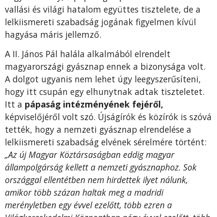
vallási és világi hatalom együttes tisztelete, de a
lelkiismereti szabadság jogának figyelmen kívül
hagyása máris jellemző.
A II. János Pál halála alkalmából elrendelt
magyarországi gyásznap ennek a bizonysága volt.
A dolgot ugyanis nem lehet úgy leegyszerűsíteni,
hogy itt csupán egy elhunytnak adtak tiszteletet.
Itt a
pápaság intézményének fejéről,
képviselőjéről volt szó. Újságírók és közírók is szóvá
tették, hogy a nemzeti gyásznap elrendelése a
lelkiismereti szabadság elvének sérelmére történt:
„Az új Magyar Köztársaságban eddig magyar
állampolgárság kellett a nemzeti gyásznaphoz. Sok
országgal ellentétben nem hirdettek ilyet nálunk,
amikor több százan haltak meg a madridi
merényletben egy évvel ezelőtt, több ezren a