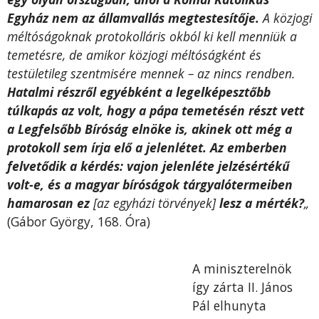
Egyház nem az államvallás megtestesítője.
A közjogi
méltóságoknak protokolláris okból ki kell menniük a
temetésre, de amikor közjogi méltóságként és
testületileg szentmisére mennek – az nincs rendben.
Hatalmi részről egyébként a legelképesztőbb
túlkapás az volt, hogy a pápa temetésén részt vett
a Legfelsőbb Bíróság elnöke is, akinek ott még a
protokoll sem írja elő a jelenlétet. Az emberben
felvetődik a kérdés: vajon jelenléte jelzésértékű
volt-e, és a magyar bíróságok tárgyalótermeiben
hamarosan ez
[az egyházi törvények]
lesz a mérték?
„
(Gábor György, 168. Óra)
A miniszterelnök
így zárta II. János
Pál elhunyta