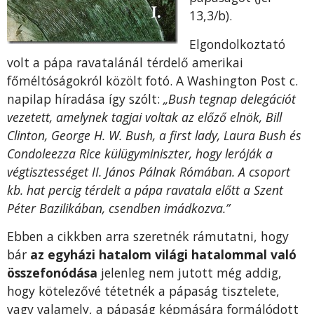
13,3/b).
Elgondolkoztató
volt a pápa ravatalánál térdelő amerikai
főméltóságokról közölt fotó. A Washington Post c.
napilap híradása így szólt:
„Bush tegnap delegációt
vezetett, amelynek tagjai voltak az előző elnök, Bill
Clinton, George H. W. Bush, a first lady, Laura Bush és
Condoleezza Rice külügyminiszter, hogy leróják a
végtisztességet II. János Pálnak Rómában. A csoport
kb. hat percig térdelt a pápa ravatala előtt a Szent
Péter Bazilikában, csendben imádkozva.”
Ebben a cikkben arra szeretnék rámutatni, hogy
bár
az egyházi hatalom világi hatalommal való
összefonódása
jelenleg nem jutott még addig,
hogy kötelezővé tétetnék a pápaság tisztelete,
vagy valamely, a pápaság képmására formálódott