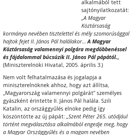
alkalmából tett
sajtónyilatkozatát:
„A Magyar
Köztársaság
kormánya nevében tisztelettel és mély szomorúsággal
hajtok fejet II. János Pál halálakor…
A Magyar
Köztársaság valamennyi polgára megdöbbenéssel
és fájdalommal búcsúzik II. János Pál pápától.
„
(Miniszterelnöki Hivatal, 2005. április 3.)
Nem volt felhatalmazása és jogalapja a
miniszterelnöknek ahhoz, hogy azt állítsa,
„Magyarország valamennyi polgárát” személyes
gyászként érintette II. János Pál halála. Szili
Katalin, az országgyűlés elnöke pedig így
köszöntötte az új pápát:
„Szent Péter 265. utódjául
történt megválasztása alkalmából engedje meg, hogy
a Magyar Országgyűlés és a magam nevében