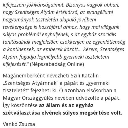
kifejezzem jókívánságaimat. Bizonyos vagyok abban,
hogy Szentséges Atyám értékőrző, az evangéliumi
hagyományok tiszteletén alapuló jövőbeni
tevékenysége is hozzájárul ahhoz, hogy mai világunk
súlyos problémái enyhüljenek, s az egyház szociális
tanításainak megfelelően csökkenjen az egyenlőtlenség
a kontinensek, az emberek között… Kérem, Szentséges
Atyám, fogadja legmélyebb gyermeki tiszteletem
kifejezését.”
(Népszabadság Online)
Magánemberként nevezheti Szili Katalin
„Szentséges Atyámnak” a pápát és „gyermeki
tiszteletét” fejezheti ki. Ő azonban elsősorban a
Magyar Országgyűlés nevében üdvözölte a pápát.
Így köszöntése
az állam és az egyház
szétválasztása elvének súlyos megsértése volt.
Vankó Zsuzsa