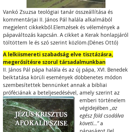
Vankó Zsuzsa teológiai tanár összeállítása és
kommentárjai II. János Pál halála alkalmából
megjelent cikkekből.Elemzések és vélemények a
pápaváltozás kapcsán. A cikket a Kerak honlapjáról
töltöttem le és szó szerint közlöm.(Dénes Ottó)
A lelkiismereti szabadság elve tisztázásra,
megerősítésre szorul társadalmunkban
II. János Pál pápa halála és az új pápa, XVI. Benedek
beiktatása körüli események döbbenetes módon
szembesítettek bennünket annak a bibliai
próféciának a beteljesedésével, amely szerint az
emberi t
örténelem
végidejében
„az
egész föld csodálva
követi…”
a
pápaságot (Jel