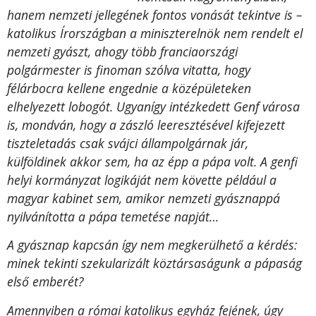
hanem nemzeti jellegének fontos vonását tekintve is –
katolikus Írországban a miniszterelnök nem rendelt el
nemzeti gyászt, ahogy több franciaországi
polgármester is finoman szólva vitatta, hogy
félárbocra kellene engednie a középületeken
elhelyezett lobogót. Ugyanígy intézkedett Genf városa
is, mondván, hogy a zászló leeresztésével kifejezett
tiszteletadás csak svájci állampolgárnak jár,
külföldinek akkor sem, ha az épp a pápa volt. A genfi
helyi kormányzat logikáját nem követte például a
magyar kabinet sem, amikor nemzeti gyásznappá
nyilvánította a pápa temetése napját…
A gyásznap kapcsán így nem megkerülhető a kérdés:
minek tekinti szekularizált köztársaságunk a pápaság
első emberét?
Amennyiben a római katolikus egyház fejének, úgy