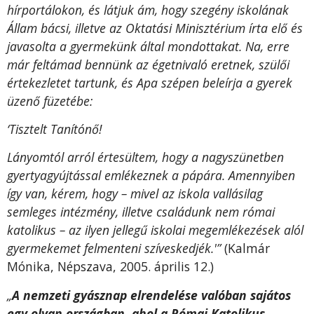
hírportálokon, és látjuk ám, hogy szegény iskolának
Állam bácsi, illetve az Oktatási Minisztérium írta elő és
javasolta a gyermekünk által mondottakat. Na, erre
már feltámad bennünk az égetnivaló eretnek, szülői
értekezletet tartunk, és Apa szépen beleírja a gyerek
üzenő füzetébe:
‘Tisztelt Tanítónő!
Lányomtól arról értesültem, hogy a nagyszünetben
gyertyagyújtással emlékeznek a pápára. Amennyiben
így van, kérem, hogy – mivel az iskola vallásilag
semleges intézmény, illetve családunk nem római
katolikus – az ilyen jellegű iskolai megemlékezések alól
gyermekemet felmenteni szíveskedjék.'”
(Kalmár
Mónika, Népszava, 2005. április 12.)
„
A nemzeti gyásznap elrendelése valóban sajátos
egy olyan országban, ahol a Római Katolikus