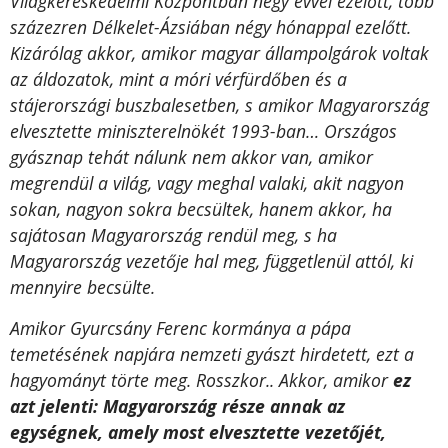
Világkereskedelmi Központban négy évvel ezelőtt, több
százezren Délkelet-Ázsiában négy hónappal ezelőtt.
Kizárólag akkor, amikor magyar állampolgárok voltak
az áldozatok, mint a móri vérfürdőben és a
stájerországi buszbalesetben, s amikor Magyarország
elvesztette miniszterelnökét 1993-ban… Országos
gyásznap tehát nálunk nem akkor van, amikor
megrendül a világ, vagy meghal valaki, akit nagyon
sokan, nagyon sokra becsültek, hanem akkor, ha
sajátosan Magyarország rendül meg, s ha
Magyarország vezetője hal meg, függetlenül attól, ki
mennyire becsülte.
Amikor Gyurcsány Ferenc kormánya a pápa
temetésének napjára nemzeti gyászt hirdetett, ezt a
hagyományt törte meg. Rosszkor.. Akkor, amikor
ez
azt jelenti: Magyarország része annak az
egységnek, amely most elvesztette vezetőjét,