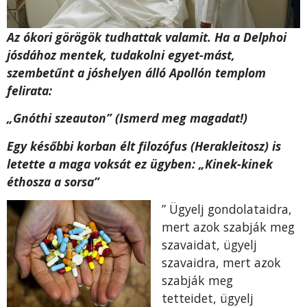
Az ókori görögök tudhattak valamit. Ha a Delphoi
jósdához mentek, tudakolni egyet-mást,
szembetűnt a jóshelyen álló Apollón templom
felirata:
„Gnóthi szeauton” (Ismerd meg magadat!)
Egy későbbi korban élt filozófus (Herakleitosz) is
letette a maga voksát ez ügyben: „Kinek-kinek
éthosza a sorsa”
” Ügyelj gondolataidra,
mert azok szabják meg
szavaidat, ügyelj
szavaidra, mert azok
szabják meg
tetteidet, ügyelj