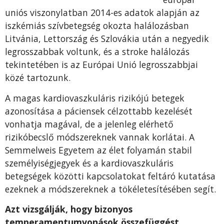
uniós viszonylatban 2014-es adatok alapján az
iszkémiás szívbetegség okozta halálozásban
Litvánia, Lettország és Szlovákia után a negyedik
legrosszabbak voltunk, és a stroke halálozás
tekintetében is az Európai Unió legrosszabbjai
közé tartozunk.
A magas kardiovaszkuláris rizikójú betegek
azonosítása a páciensek célzottabb kezelését
vonhatja magával, de a jelenleg elérhető
rizikóbecslő módszereknek vannak korlátai. A
Semmelweis Egyetem az élet folyamán stabil
személyiségjegyek és a kardiovaszkuláris
betegségek közötti kapcsolatokat feltáró kutatása
ezeknek a módszereknek a tökéletesítésében segít.
Azt vizsgálják, hogy bizonyos
temperamentumvonások összefüggést