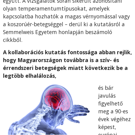
együtt. A vizsgálatok során sikerült azonosítani
olyan temperamentumtípusokat, amelyek
kapcsolatba hozhatók a magas vérnyomással vagy
a koszorúér-betegséggel – derül ki a kutatásról a
Semmelweis Egyetem honlapján beszámoló
cikkből.
A kollaborációs kutatás fontossága abban rejlik,
hogy Magyarországon továbbra is a szív- és
érrendszeri betegségek miatt következik be a
legtöbb elhalálozás,
és bár
javulás
figyelhető
meg a 90-es
évek végéhez
képest,
európai