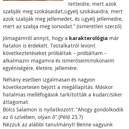
tetteidre, mert azok
szabják meg szokásaidat,ügyelj szokásaidra, mert
azok szabják meg jellemedet, és ügyelj jellemedre,
mert az szabja meg sorsodat.” (ismeretlen szerző)
Jómagamról annyit, hogy a
karakterológia
már
fiatalon is érdekelt. Testalkatról levont
következtetéseket próbáltak – próbáltam –
alkalmazni magamra és ismerőseim/rokonaim
egyéniségére, életére, jellemére.
Néhány esetben izgalmasan és nagyon
következetesen bejött a megállapítás. Máskor
hatalmas melléfogások tarkították a kudarc/siker
átlagomat.
Bölcs Salamon is nyilatkozott: “Ahogy gondolkodik
az ő szívében, olyan ő” (Péld 23,7)
Nézzük az alábbi tanulmányt! Benne vagyunk