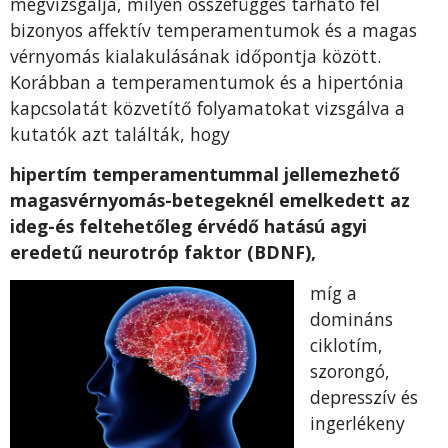
megvizsgálja, milyen összefüggés tárható fel
bizonyos affektív temperamentumok és a magas
vérnyomás kialakulásának időpontja között.
Korábban a temperamentumok és a hipertónia
kapcsolatát közvetítő folyamatokat vizsgálva a
kutatók azt találták, hogy
hipertím temperamentummal jellemezhető
magasvérnyomás-betegeknél emelkedett az
ideg-és feltehetőleg érvédő hatású agyi
eredetű neurotróp faktor (BDNF),
míg a
domináns
ciklotím,
szorongó,
depresszív és
ingerlékeny