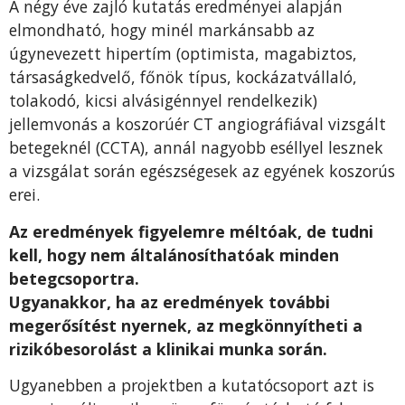
A négy éve zajló kutatás eredményei alapján
elmondható, hogy minél markánsabb az
úgynevezett hipertím (optimista, magabiztos,
társaságkedvelő, főnök típus, kockázatvállaló,
tolakodó, kicsi alvásigénnyel rendelkezik)
jellemvonás a koszorúér CT angiográfiával vizsgált
betegeknél (CCTA), annál nagyobb eséllyel lesznek
a vizsgálat során egészségesek az egyének koszorús
erei.
Az eredmények figyelemre méltóak, de tudni
kell, hogy nem általánosíthatóak minden
betegcsoportra.
Ugyanakkor, ha az eredmények további
megerősítést nyernek, az megkönnyítheti a
rizikóbesorolást a klinikai munka során.
Ugyanebben a projektben a kutatócsoport azt is