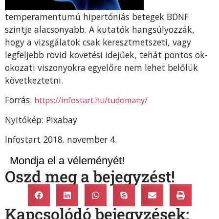
temperamentumú hipertóniás betegek BDNF
szintje alacsonyabb. A kutatók hangsúlyozzák,
hogy a vizsgálatok csak keresztmetszeti, vagy
legfeljebb rövid követési idejűek, tehát pontos ok-
okozati viszonyokra egyelőre nem lehet belőlük
következtetni.
Forrás:
https://infostart.hu/tudomany/
Nyitókép: Pixabay
Infostart 2018. november 4.
Mondja el a véleményét!
Oszd meg a bejegyzést!
Kapcsolódó bejegyzések: