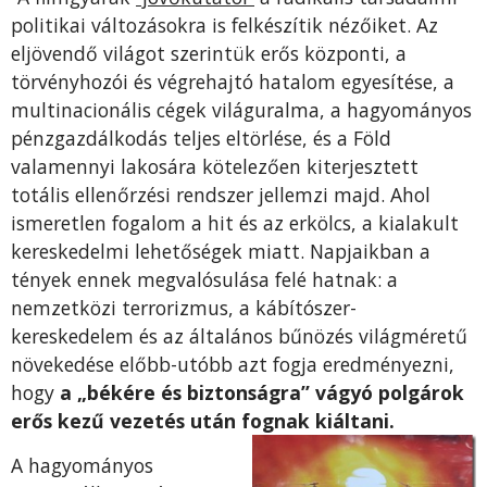
politikai változásokra is felkészítik nézőiket. Az
eljövendő világot szerintük erős központi, a
törvényhozói és végrehajtó hatalom egyesítése, a
multinacionális cégek világuralma, a hagyományos
pénzgazdálkodás teljes eltörlése, és a Föld
valamennyi lakosára kötelezően kiterjesztett
totális ellenőrzési rendszer jellemzi majd. Ahol
ismeretlen fogalom a hit és az erkölcs, a kialakult
kereskedelmi lehetőségek miatt. Napjaikban a
tények ennek megvalósulása felé hatnak: a
nemzetközi terrorizmus, a kábítószer-
kereskedelem és az általános bűnözés világméretű
növekedése előbb-utóbb azt fogja eredményezni,
hogy
a „békére és biztonságra” vágyó polgárok
erős kezű vezetés után fognak kiáltani.
A hagyományos