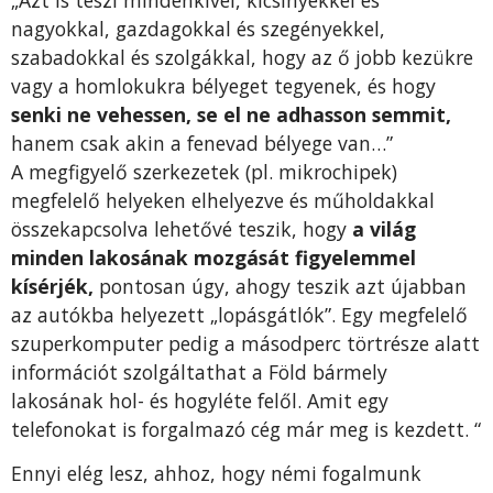
nagyokkal, gazdagokkal és szegényekkel,
szabadokkal és szolgákkal, hogy az ő jobb kezükre
vagy a homlokukra bélyeget tegyenek, és hogy
senki ne vehessen, se el ne adhasson semmit,
hanem csak akin a fenevad bélyege van…”
A megfigyelő szerkezetek (pl. mikrochipek)
megfelelő helyeken elhelyezve és műholdakkal
összekapcsolva lehetővé teszik, hogy
a világ
minden lakosának mozgását figyelemmel
kísérjék,
pontosan úgy, ahogy teszik azt újabban
az autókba helyezett „lopásgátlók”. Egy megfelelő
szuperkomputer pedig a másodperc törtrésze alatt
információt szolgáltathat a Föld bármely
lakosának hol- és hogyléte felől. Amit egy
telefonokat is forgalmazó cég már meg is kezdett. “
Ennyi elég lesz, ahhoz, hogy némi fogalmunk