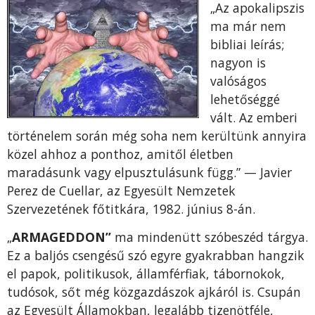
„Az apokalipszis
ma már nem
bibliai leírás;
nagyon is
valóságos
lehetőséggé
vált. Az emberi
történelem során még soha nem kerültünk annyira
közel ahhoz a ponthoz, amitől életben
maradásunk vagy elpusztulásunk függ.” — Javier
Perez de Cuellar, az Egyesült Nemzetek
Szervezetének főtitkára, 1982. június 8-án.
„
ARMAGEDDON”
ma mindenütt szóbeszéd tárgya.
Ez a baljós csengésű szó egyre gyakrabban hangzik
el papok, politikusok, államférfiak, tábornokok,
tudósok, sőt még közgazdászok ajkáról is. Csupán
az Egyesült Államokban, legalább tizenötféle,