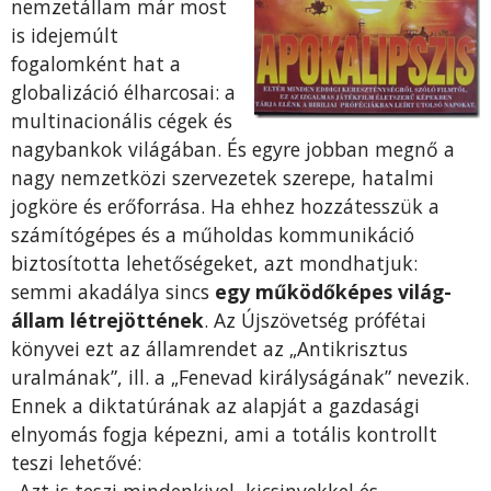
nemzetállam már most
is idejemúlt
fogalomként hat a
globalizáció élharcosai: a
multinacionális cégek és
nagybankok világában. És egyre jobban megnő a
nagy nemzetközi szervezetek szerepe, hatalmi
jogköre és erőforrása. Ha ehhez hozzátesszük a
számítógépes és a műholdas kommunikáció
biztosította lehetőségeket, azt mondhatjuk:
semmi akadálya sincs
egy működőképes világ-
állam létrejöttének
. Az Újszövetség prófétai
könyvei ezt az államrendet az „Antikrisztus
uralmának”, ill. a „Fenevad királyságának” nevezik.
Ennek a diktatúrának az alapját a gazdasági
elnyomás fogja képezni, ami a totális kontrollt
teszi lehetővé:
„Azt is teszi mindenkivel, kicsinyekkel és