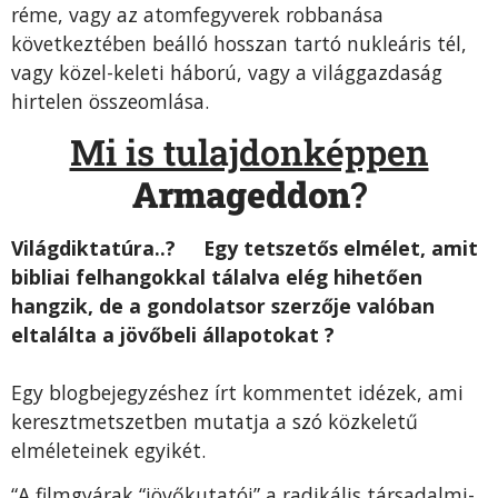
réme, vagy az atomfegyverek robbanása
következtében beálló hosszan tartó nukleáris tél,
vagy közel-keleti háború, vagy a világgazdaság
hirtelen összeomlása.
Mi is tulajdonképpen
Armageddon
?
Világdiktatúra..? Egy tetszetős elmélet, amit
bibliai felhangokkal tálalva elég hihetően
hangzik, de a gondolatsor szerzője valóban
eltalálta a jövőbeli ál
lapotokat ?
Egy blogbejegyzéshez írt kommentet idézek, ami
keresztmetszetben mutatja a szó közkeletű
elméleteinek egyikét.
“A filmgyárak
“jövőkutatói”
a radikális társadalmi-