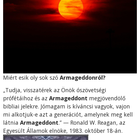
Miért esik oly sok szó
Armageddonról?
„Tudja, visszatérek az Önök ószövetségi
prófétáihoz és az
Armageddont
megjövendölő
bibliai jelekre. Jómagam is kíváncsi vagyok, vajon
mi alkotjuk-e azt a generációt, amelynek meg kell
látnia
Armageddont
.” — Ronald W. Reagan, az
Egyesült Államok elnöke, 1983. október 18-án.