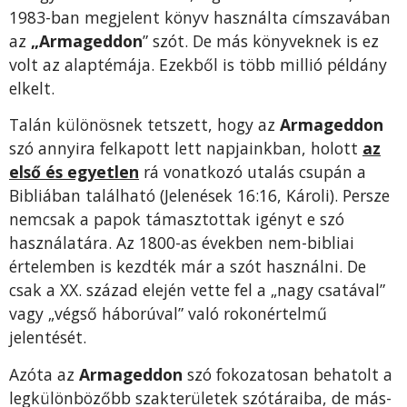
1983-ban megjelent könyv használta címszavában
az
„Armageddon
” szót. De más könyveknek is ez
volt az alaptémája. Ezekből is több millió példány
elkelt.
Talán különösnek tetszett, hogy az
Armageddon
szó annyira felkapott lett napjainkban, holott
az
első és egyetlen
rá vonatkozó utalás csupán a
Bibliában található (Jelenések 16:16, Károli). Persze
nemcsak a papok támasztottak igényt e szó
használatára. Az 1800-as években nem-bibliai
értelemben is kezdték már a szót használni. De
csak a XX. század elején vette fel a „nagy csatával”
vagy „végső háborúval” való rokonértelmű
jelentését.
Azóta az
Armageddon
szó fokozatosan behatolt a
legkülönbözőbb szakterületek szótáraiba, de más-