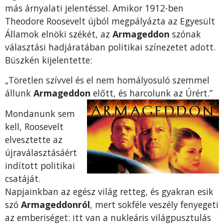
más árnyalati jelentéssel. Amikor 1912-ben
Theodore Roosevelt újból megpályázta az Egyesült
Államok elnöki székét, az
Armageddon
szónak
választási hadjáratában politikai színezetet adott.
Büszkén kijelentette:
„Töretlen szívvel és el nem homályosuló szemmel
állunk
Armageddon
előtt, és harcolunk az Úrért.”
Mondanunk sem
kell, Roosevelt
elvesztette az
újraválasztásáért
indított politikai
csatáját.
Napjainkban az egész világ retteg, és gyakran esik
szó
Armageddonról
, mert sokféle veszély fenyegeti
az emberiséget: itt van a nukleáris világpusztulás