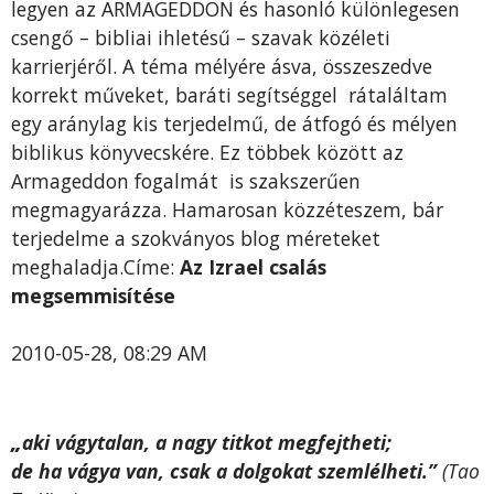
legyen az ARMAGEDDON és hasonló különlegesen
csengő – bibliai ihletésű – szavak közéleti
karrierjéről. A téma mélyére ásva, összeszedve
korrekt műveket, baráti segítséggel rátaláltam
egy aránylag kis terjedelmű, de átfogó és mélyen
biblikus könyvecskére. Ez többek között az
Armageddon fogalmát is szakszerűen
megmagyarázza. Hamarosan közzéteszem, bár
terjedelme a szokványos blog méreteket
meghaladja.Címe:
Az Izrael csalás
megsemmisítése
2010-05-28, 08:29 AM
„
aki vágytalan, a nagy titkot megfejtheti;
de ha vágya van, csak a dolgokat szemlélheti.”
(Tao