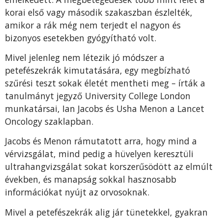
korai első vagy második szakaszban észlelték,
amikor a rák még nem terjedt el nagyon és
bizonyos esetekben gyógyítható volt.
Mivel jelenleg nem létezik jó módszer a
petefészekrák kimutatására, egy megbízható
szűrési teszt sokak életét mentheti meg – írták a
tanulmányt jegyző University College London
munkatársai, Ian Jacobs és Usha Menon a Lancet
Oncology szaklapban.
Jacobs és Menon rámutatott arra, hogy mind a
vérvizsgálat, mind pedig a hüvelyen keresztüli
ultrahangvizsgálat sokat korszerűsödött az elmúlt
években, és manapság sokkal hasznosabb
információkat nyújt az orvosoknak.
Mivel a petefészekrák alig jár tünetekkel, gyakran