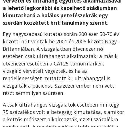
Vérvétel és ultrahang együttes alkalmazásával
a lehető legkorábbi és kezelhető stádiumban
kimutatható a halálos petefészekrák egy
szerdán közzétett brit tanulmány szerint.
Egy nagyszabású kutatás során 200 ezer 50-70 év
közötti nőt vontak be 2001 és 2005 között Nagy-
Britanniában. A vizsgálatban ötvenezer nő
esetében csak ultrahangot alkalmaztak, a másik
ötvenezer esetében a CA125 tumormarkert
vizsgáló vérvételt végeztek, és ha az
rendellenességet mutatott ki, ultrahanggal is
vizsgálták a pácienst. Százezer ember nem vett
részt semmilyen szűrésen.
A csak ultrahangos vizsgálatok esetében mintegy
75 százalékos volt a betegség kimutatása, s amikor
a kettős módszert alkalmazták, ez 89 százalékra
emelkedett. A megbetegedések több mint felét a