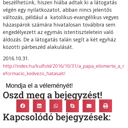
beszélhetünk, hiszen hiába adtak ki a látogatás
végén egy nyilatkozatot, abban nincs jelentős
változás, például a katolikus-evangélikus vegyes
házaspárok számára hivatalosan továbbra sem
engedélyezett az egymás istentiszteletein való
áldozás. De a látogatás talán segít a két egyház
közötti párbeszéd alakulását.
2016.10.31.
http://index.hu/kulfold/2016/10/31/a_papa_elismerte_a_r
eformacio_kedvezo_hatasait/
Mondja el a véleményét!
Oszd meg a bejegyzést!
Kapcsolódó bejegyzések: