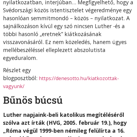
nyilatkozatban, interjúban… Megfigyelhető, hogy a
Svédországi közös istentisztelet végeredménye egy
hasonlóan semmitmondó – közös – nyilatkozat. A
sajnálkozáson kívül egy szó nincsen Luther -és a
többi hasonló „eretnek” kiátkozásának
visszavonásáról. Ez nem közeledés, hanem ügyes
mellébeszéléssel elleplezett abszolutista
egyeduralom.
Részlet egy
blogposztból:
https://denesotto.hu/kiatkozottak-
vagyunk/
Bűnös búcsú
Luther napjaink-beli katolikus megítéléséről
szólva azt írták (HVG, 2005. február 19.), hogy
„Róma végül 1999-ben némileg felülírta a 16.