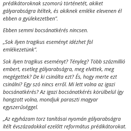
prédikátoroknak szomorú történetét, akiket
gályarabságra ítéltek, és akiknek emléke elevenen él
ebben a gyülekezetben”.
Ebben semmi bocsánatkérés nincsen.
„Sok ilyen tragikus eseményt idézhet föl
emlékezetünk”.
Sok ilyen tragikus eseményt? Tényleg? Több százmillió
embert, esetleg gályarabságra, meg elvittek, meg
megégettek? De ki csinálta ezt? És, hogy merte ezt
csinálni? Egy szó nincs erről. Mi lett volna az igazi
bocsánatkérés? Az igazi bocsánatkérés körülbelül így
hangzott volna, mondjuk paraszti magyar
egyszerűséggel.
„Az egyházam torz tanításai nyomán gályarabságra
ítélt évszázadokkal ezelőtt református prédikátorokat.