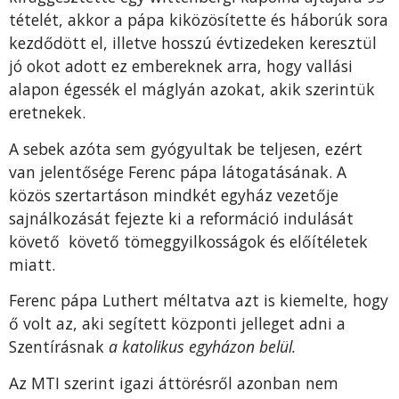
tételét, akkor a pápa kiközösítette és háborúk sora
kezdődött el, illetve hosszú évtizedeken keresztül
jó okot adott ez embereknek arra, hogy vallási
alapon égessék el máglyán azokat, akik szerintük
eretnekek.
A sebek azóta sem gyógyultak be teljesen, ezért
van jelentősége Ferenc pápa látogatásának. A
közös szertartáson mindkét egyház vezetője
sajnálkozását fejezte ki a reformáció indulását
követő követő tömeggyilkosságok és előítéletek
miatt.
Ferenc pápa Luthert méltatva azt is kiemelte, hogy
ő volt az, aki segített központi jelleget adni a
Szentírásnak
a katolikus egyházon belül.
Az MTI szerint igazi áttörésről azonban nem