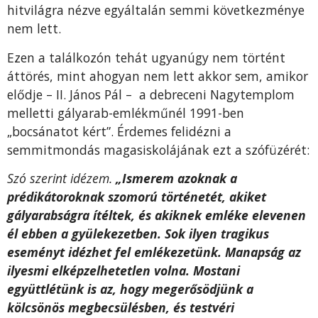
hitvilágra nézve egyáltalán semmi következménye
nem lett.
Ezen a találkozón tehát ugyanúgy nem történt
áttörés, mint ahogyan nem lett akkor sem, amikor
elődje – II. János Pál – a debreceni Nagytemplom
melletti gályarab-emlékműnél 1991-ben
„bocsánatot kért”. Érdemes felidézni a
semmitmondás magasiskolájának ezt a szófüzérét:
Szó szerint idézem.
„Ismerem azoknak a
prédikátoroknak szomorú történetét, akiket
gályarabságra ítéltek, és akiknek emléke elevenen
él ebben a gyülekezetben. Sok ilyen tragikus
eseményt idézhet fel emlékezetünk. Manapság az
ilyesmi elképzelhetetlen volna. Mostani
együttlétünk is az, hogy megerősödjünk a
kölcsönös megbecsülésben, és testvéri