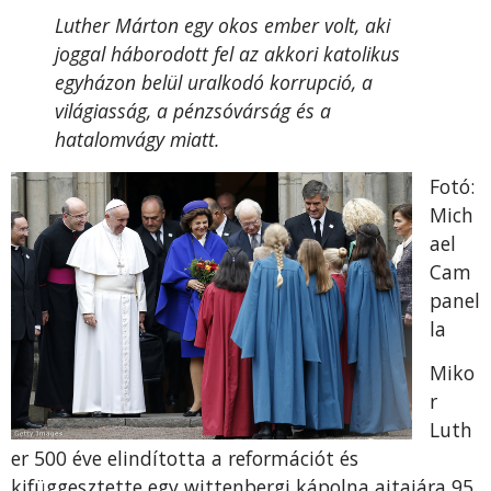
Luther Márton egy okos ember volt, aki
joggal háborodott fel az akkori katolikus
egyházon belül uralkodó korrupció, a
világiasság, a pénzsóvárság és a
hatalomvágy miatt.
Fotó:
Mich
ael
Cam
panel
la
Miko
r
Luth
er 500 éve elindította a reformációt és
kifüggesztette egy wittenbergi kápolna ajtajára 95