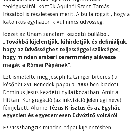
teológusaitól, köztük Aquinói Szent Tamás
írásaiból is részletesen merít. A bulla rögzíti, hogy a
katolikus egyházon kívül nincs üdvösség.
Idézet az Unam sanctam kezdetű bullából.
„Továbbá kijelentjük, kihirdetjük és definiáljuk,
hogy az üdvösséghez teljességgel szükséges,
hogy minden emberi teremtmény alávesse
magát a Római Pápának”
.
Ezt ismételte meg Joseph Ratzinger bíboros ( a -
későbbi XVI. Benedek pápa) a 2000-ben kiadott
Dominus Jesus kezdetű nyilatkozatban. Amit a
Hittani Kongregáció (az inkvizíció jelenlegi neve)
fémjelzett. Alcíme:
Jézus Krisztus és az Egyház
egyetlen és egyetemesen üdvözítő voltáról
Ez visszhangzik minden pápai kijelentésben,