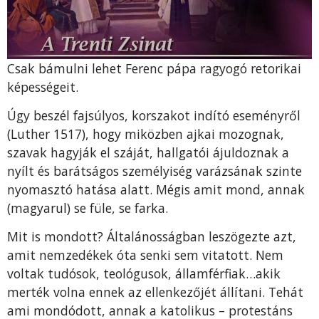
Csak bámulni lehet Ferenc pápa ragyogó retorikai
képességeit.
Úgy beszél fajsúlyos, korszakot indító eseményről
(Luther 1517), hogy miközben ajkai mozognak,
szavak hagyják el száját, hallgatói ájuldoznak a
nyílt és barátságos személyiség varázsának szinte
nyomasztó hatása alatt. Mégis amit mond, annak
(magyarul) se füle, se farka.
Mit is mondott? Általánosságban leszögezte azt,
amit nemzedékek óta senki sem vitatott. Nem
voltak tudósok, teológusok, államférfiak…akik
merték volna ennek az ellenkezőjét állítani. Tehát
ami mondódott, annak a katolikus – protestáns