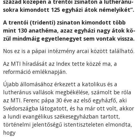
század közepén a trentói zsinaton a lutheránu­
sokra kimondott 125 egyházi átok némelyikét”.
A trentói (tridenti) zsinaton kimondott több
mint 130 anathéma, azaz egyházi nagy átok kö­
zül mindmáig egyetlenegyet sem vontak vissza.
Nos ez is a pápai intézmény arcai között található.
Az MTI híradását az Index tette közzé ma, a
reformáció emléknapján.
Újabb állomásához érkezett a katolikus és a
lutheránus vallások megbékélése, számolt be róla
az MTI. Ferenc pápa 30 éve az első egyházfő, aki
Svédországba látogatott, és ha már ott volt, akkor
a lundi evangélikus székesegyházban tartott,
történelmi jelentőségű istentiszteleten elmondta,
hogy