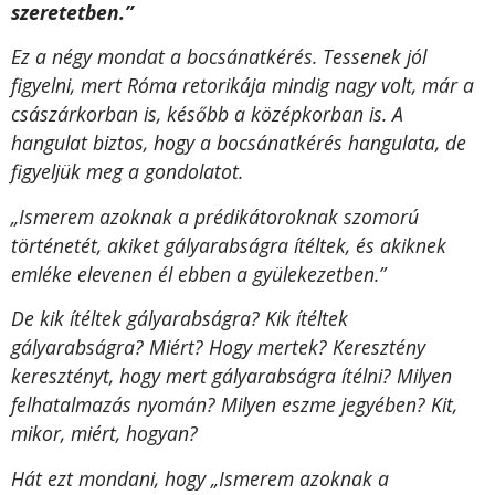
szeretetben.”
Ez a négy mondat a bocsánatkérés. Tessenek jól
figyelni, mert Róma retorikája mindig nagy volt, már a
császárkorban is, később a középkorban is. A
hangulat biztos, hogy a bocsánatkérés hangulata, de
figyeljük meg a gondolatot.
„Ismerem azoknak a prédikátoroknak szomorú
történetét, akiket gályarabságra ítéltek, és akiknek
emléke elevenen él ebben a gyülekezetben.”
De kik ítéltek gályarabságra? Kik ítéltek
gályarabságra? Miért? Hogy mertek? Keresztény
keresztényt, hogy mert gályarabságra ítélni? Milyen
felhatalmazás nyomán? Milyen eszme jegyében? Kit,
mikor, miért, hogyan?
Hát ezt mondani, hogy „Ismerem azoknak a