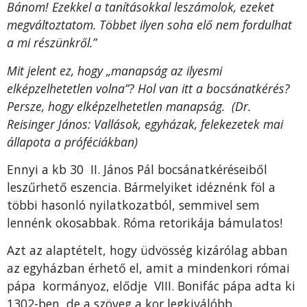
Bánom! Ezekkel a tanításokkal leszámolok, ezeket
megváltoztatom. Többet ilyen soha elő nem fordulhat
a mi részünkről.”
Mit jelent ez, hogy „manapság az ilyesmi
elképzelhetetlen volna”? Hol van itt a bocsánatkérés?
Persze, hogy elképzelhetetlen manapság. (Dr.
Reisinger János: Vallások, egyházak, felekezetek mai
állapota a próféciákban)
Ennyi a kb 30 II. János Pál bocsánatkéréseiből
leszűrhető eszencia. Bármelyiket idéznénk föl a
többi hasonló nyilatkozatból, semmivel sem
lennénk okosabbak. Róma retorikája bámulatos!
Azt az alaptételt, hogy üdvösség kizárólag abban
az egyházban érhető el, amit a mindenkori római
pápa kormányoz, elődje VIII. Bonifác pápa adta ki
1302-ben, de a szöveg a kor legkiválóbb