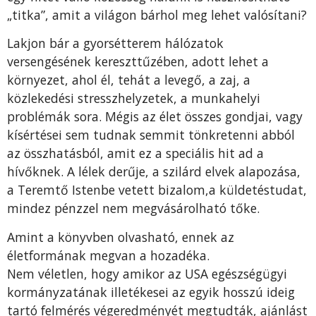
„titka”, amit a világon bárhol meg lehet valósítani?
Lakjon bár a gyorsétterem hálózatok
versengésének kereszttűzében, adott lehet a
környezet, ahol él, tehát a levegő, a zaj, a
közlekedési stresszhelyzetek, a munkahelyi
problémák sora. Mégis az élet összes gondjai, vagy
kísértései sem tudnak semmit tönkretenni abból
az összhatásból, amit ez a speciális hit ad a
hívőknek. A lélek derűje, a szilárd elvek alapozása,
a Teremtő Istenbe vetett bizalom,a küldetéstudat,
mindez pénzzel nem megvásárolható tőke.
Amint a könyvben olvasható, ennek az
életformának megvan a hozadéka.
Nem véletlen, hogy amikor az USA egészségügyi
kormányzatának illetékesei az egyik hosszú ideig
tartó felmérés végeredményét megtudták, ajánlást