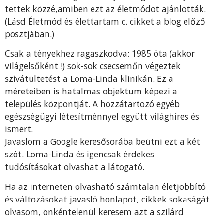
tettek közzé,amiben ezt az életmódot ajánlották.
(Lásd Életmód és élettartam c. cikket a blog előző
posztjában.)
Csak a tényekhez ragaszkodva: 1985 óta (akkor
világelsőként !) sok-sok csecsemőn végeztek
szívátültetést a Loma-Linda klinikán. Ez a
méreteiben is hatalmas objektum képezi a
település központját. A hozzátartozó egyéb
egészségügyi létesítménnyel együtt világhíres és
ismert.
Javaslom a Google keresősorába beütni ezt a két
szót. Loma-Linda és igencsak érdekes
tudósításokat olvashat a látogató.
Ha az interneten olvasható számtalan életjobbító
és változásokat javasló honlapot, cikkek sokaságát
olvasom, önkéntelenül keresem azt a szilárd