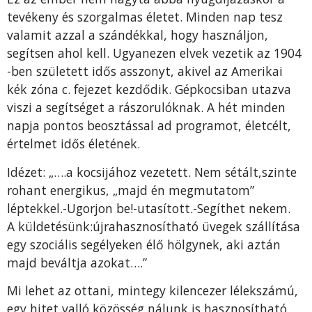
tevékeny és szorgalmas életet. Minden nap tesz
valamit azzal a szándékkal, hogy használjon,
segítsen ahol kell. Ugyanezen elvek vezetik az 1904
-ben született idős asszonyt, akivel az Amerikai
kék zóna c. fejezet kezdődik. Gépkocsiban utazva
viszi a segítséget a rászorulóknak. A hét minden
napja pontos beosztással ad programot, életcélt,
értelmet idős életének.
Idézet: „….a kocsijához vezetett. Nem sétált,szinte
rohant energikus, „majd én megmutatom”
léptekkel.-Ugorjon be!-utasított.-Segíthet nekem.
A küldetésünk:újrahasznosítható üvegek szállítása
egy szociális segélyeken élő hölgynek, aki aztán
majd beváltja azokat….”
Mi lehet az ottani, mintegy kilencezer lélekszámú,
egy hitet valló közösség nálunk is hasznosítható