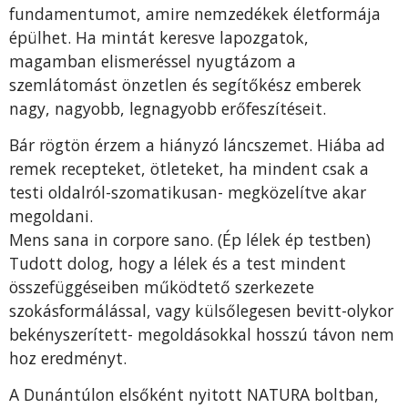
fundamentumot, amire nemzedékek életformája
épülhet. Ha mintát keresve lapozgatok,
magamban elismeréssel nyugtázom a
szemlátomást önzetlen és segítőkész emberek
nagy, nagyobb, legnagyobb erőfeszítéseit.
Bár rögtön érzem a hiányzó láncszemet. Hiába ad
remek recepteket, ötleteket, ha mindent csak a
testi oldalról-szomatikusan- megközelítve akar
megoldani.
Mens sana in corpore sano. (Ép lélek ép testben)
Tudott dolog, hogy a lélek és a test mindent
összefüggéseiben működtető szerkezete
szokásformálással, vagy külsőlegesen bevitt-olykor
bekényszerített- megoldásokkal hosszú távon nem
hoz eredményt.
A Dunántúlon elsőként nyitott NATURA boltban,