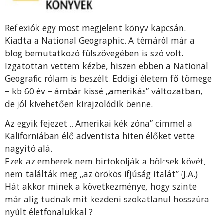
Reflexiók egy most megjelent könyv kapcsán.
Kiadta a National Geographic. A témáról már a
blog bemutatkozó fülszövegében is szó volt.
Izgatottan vettem kézbe, hiszen ebben a National
Geografic rólam is beszélt. Eddigi életem fő tömege
– kb 60 év – ámbár kissé „amerikás” változatban,
de jól kivehetően kirajzolódik benne.
Az egyik fejezet „ Amerikai kék zóna” címmel a
Kaliforniában élő adventista hiten élőket vette
nagyító alá.
Ezek az emberek nem birtokolják a bölcsek kövét,
nem találták meg „az örökös ifjúság italát” (J.A.)
Hát akkor minek a következménye, hogy szinte
már alig tudnak mit kezdeni szokatlanul hosszúra
nyúlt életfonalukkal ?