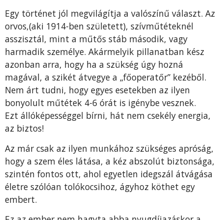
Egy történet jól megvilágítja a valószínű választ. Az
orvos,(aki 1914-ben született), szívműtéteknél
asszisztál, mint a műtős stáb második, vagy
harmadik személye. Akármelyik pillanatban kész
azonban arra, hogy ha a szükség úgy hozná
magával, a szikét átvegye a „főoperatőr” kezéből.
Nem árt tudni, hogy egyes esetekben az ilyen
bonyolult műtétek 4-6 órát is igénybe vesznek.
Ezt állóképességgel bírni, hát nem csekély energia,
az biztos!
Az már csak az ilyen munkához szükséges apróság,
hogy a szem éles látása, a kéz abszolút biztonsága,
szintén fontos ott, ahol egyetlen idegszál átvágása
életre szólóan tolókocsihoz, ágyhoz köthet egy
embert.
Ez az ember nem hagyta abba nyugdíjazáskor a