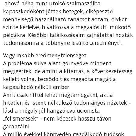
ahová néha mint utolsó szalmaszálba
kapaszkodóként jöttek betegek, elképesztő
mennyiségű használható tanácsot adtam, olykor
szinte kérlelve, hivatkozva a megvalósult, működő
példákra. Későbbi találkozásaim sajnálattal hozták
tudomásomra a többnyire lesújtó „eredményt”.
Vagy inkább eredménytelenséget.
A probléma súlya alatt görnyedve mindent
megígértek, de amint a kitartás, a következetesség
kellett volna, becsődölt és megadta magát a
kapaszkodó nélküli ember.
Amit csak hittel lehet megtámogatni, azt a
hitetlen és Istent nélkülöző tudományos nézetek –
lásd a mégoly jól hangzó evolucionista
„felismerések” – nem képesek hosszú távon
garantálni.
A millió évekkel könnyedén gazdálkodó tudósok,