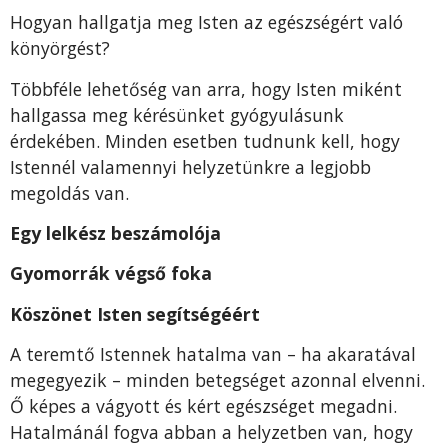
Hogyan hallgatja meg Isten az egészségért való
könyörgést?
Többféle lehetőség van arra, hogy Isten miként
hall­gassa meg kérésünket gyógyulásunk
érdekében. Minden esetben tudnunk kell, hogy
Istennél valamennyi helyze­tünkre a legjobb
megoldás van.
Egy lelkész beszámolója
Gyomorrák végső foka
Köszönet Isten segítségéért
A teremtő Istennek hatalma van – ha akaratával
meg­egyezik – minden betegséget azonnal elvenni.
Ő képes a vágyott és kért egészséget megadni.
Hatalmánál fogva abban a helyzetben van, hogy