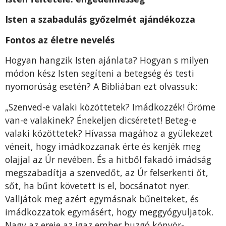
Isten a szabadulás győzelmét ajándékozza
Fontos az életre nevelés
Hogyan hangzik Isten ajánlata? Hogyan s milyen
mó­don kész Isten segíteni a betegség és testi
nyomorúság esetén? A Bibliában ezt olvassuk:
„Szenved-e valaki közöttetek? Imádkozzék! Öröme
van-e valakinek? Énekeljen dicséretet! Beteg-e
valaki közöttetek? Hívassa magához a gyülekezet
véneit, hogy imádkozzanak érte és kenjék meg
olajjal az Úr nevében. És a hitből fakadó imádság
megszabadítja a szenvedőt, az Úr felserkenti őt,
sőt, ha bűnt követett is el, bocsánatot nyer.
Valljátok meg azért egymásnak bűneiteket, és
imádkozzatok egymásért, hogy meggyógyuljatok.
Nagy az ereje az igaz ember buzgó könyör-