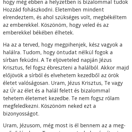
hogy még ebben a helyzetben is bizalommal tudok
Hozzád fohászkodni. Eletemben mindent
elrendeztem, és ahol szükséges volt, megbékéltem
az emberekkel. Köszö­nöm, hogy veled és az
emberekkel békében élhetek.
Ha az a terved, hogy megpihenjek, kész vagyok a
halál­ra. Tudom, hogy öntudat nélkül fogok a
sírban feküdni. A Te eljöveteled napján Jézus
Krisztus, fel fogsz ébreszteni a halálból. Akkor majd
előjövök a sírból és elvehetem kezedből az örök
életet valóságosan. Uram, Jézus Krisztus, Te vagy
az Úr az élet és a halál felett és bizalommal
tehetem életemet kezedbe. Te nem fogsz rólam
megfeledkezni. Köszönöm ne­ked ezt a
bizonyosságot.
Uram, Jézusom, még most is él bennem az a meg­