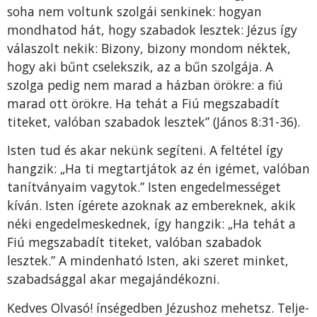
soha nem voltunk szolgái senkinek: hogyan
mondhatod hát, hogy szabadok lesztek: Jézus így
válaszolt nekik: Bizony, bizony mondom néktek,
hogy aki bűnt cse­lekszik, az a bűn szolgája. A
szolga pedig nem marad a ház­ban örökre: a fiú
marad ott örökre. Ha tehát a Fiú meg­szabadít
titeket, valóban szabadok lesztek” (János 8:31-36).
Isten tud és akar nekünk segíteni. A feltétel így
hang­zik: „Ha ti megtartjátok az én igémet, valóban
tanítvá­nyaim vagytok.” Isten engedelmességet
kíván. Isten ígé­rete azoknak az embereknek, akik
néki engedelmesked­nek, így hangzik: „Ha tehát a
Fiú megszabadít titeket, va­lóban szabadok
lesztek.” A mindenható Isten, aki szeret minket,
szabadsággal akar megajándékozni.
Kedves Olvasó! ínségedben Jézushoz mehetsz. Telje­