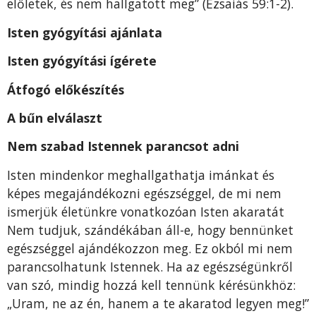
előletek, és nem hallgatott meg” (Ézsaiás 59:1-2).
Isten gyógyítási ajánlata
Isten gyógyítási ígérete
Átfogó előkészítés
A bűn elválaszt
Nem szabad Istennek pa­rancsot adni
Isten mindenkor meghallgathatja imánkat és
képes megajándékozni egészséggel, de mi nem
ismerjük éle­tünkre vonatkozóan Isten akaratát
Nem tudjuk, szándékában áll-e, hogy bennünket
egészséggel ajándékozzon meg. Ez okból mi nem
parancsolhatunk Istennek. Ha az egészségünkről
van szó, mindig hozzá kell tennünk kéré­sünkhöz:
„Uram, ne az én, hanem a te akaratod legyen meg!”