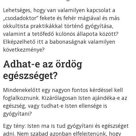
Lehetséges, hogy van valamilyen kapcsolat a
„csoda­doktor” fekete és fehér mágiával és más
okkultista prak­tikákkal történő gyógyítása,
valamint a tetőfedő különös állapota között?
Elképzelhető itt a babonaságnak valami­lyen
következménye?
Adhat-e az ördög
egészséget?
Mindenekelőtt egy nagyon fontos kérdéssel kell
fog­lalkoznunk. Kizárólagosan Isten ajándéka-e az
egészség, vagy tudhat-e Isten ellensége is
gyógyítani?
Egy tény: Isten ma is tud gyógyítani és egészséget
adni. Nem szabad azonban elfelejtenünk, hogy