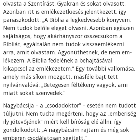
olvasta a Szentírást. Gyakran és sokat olvasott.
Azonban itt is emlékezetkiesés jelentkezett. így
panaszkodott: „A Biblia a legkedvesebb könyvem.
Nem tudok belőle eleget olvasni. Azonban egészen
sajátságos, hogy akárhányszor összecsukom a
Bibliát, egyáltalán nem tudok visszaem­lékezni
arra, amit olvastam. Agyonüthetnek, de nem em­
lékezem. A Biblia fedelének a behajtásával
kikapcsol az emlékezetem.” Egy további vallomása,
amely más síkon mozgott, másféle bajt tett
nyilvánvalóvá: „Betegesen fél­tékeny vagyok, ami
miatt sokat szenvedek.”
Nagybácsija – a „csodadoktor” – esetén nem tudott
túl­jutni. Nem tudta megérteni, hogy az „emberiség
ily jóte­vőjének” miért kell bíróság elé állni. így
gondolkodott: „A nagybácsim rajtam és még sok
emberen csodálatosan segített.”