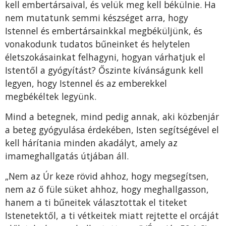
kell embertársaival, és velük meg kell békülnie. Ha
nem mutatunk semmi készséget arra, hogy
Istennel és embertársainkkal megbéküljünk, és
vonakodunk tudatos bűneinket és helytelen
életszoká­sainkat felhagyni, hogyan várhatjuk el
Istentől a gyógyí­tást? Őszinte kívánságunk kell
legyen, hogy Istennel és az emberekkel
megbékéltek legyünk.
Mind a betegnek, mind pedig annak, aki közbenjár
a beteg gyógyulása érdekében, Isten segítségével el
kell hárítania minden akadályt, amely az
imameghallgatás út­jában áll.
„Nem az Úr keze rövid ahhoz, hogy megsegítsen,
nem az ő füle süket ahhoz, hogy meghallgasson,
hanem a ti bűneitek választottak el titeket
Istenetektől, a ti vétkeitek miatt rejtette el orcáját