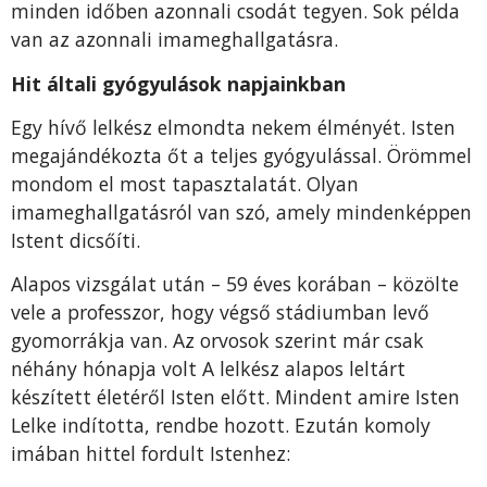
minden időben azonnali csodát tegyen. Sok példa
van az azonnali imameghallga­tásra.
Hit általi gyógyulások napjainkban
Egy hívő lelkész elmondta nekem élményét. Isten
megajándékozta őt a teljes gyógyulással. Örömmel
mon­dom el most tapasztalatát. Olyan
imameghallgatásról van szó, amely mindenképpen
Istent dicsőíti.
Alapos vizsgálat után – 59 éves korában – közölte
vele a professzor, hogy végső stádiumban levő
gyomorrákja van. Az orvosok szerint már csak
néhány hónapja volt A lelkész alapos leltárt
készített életéről Isten előtt. Min­dent amire Isten
Lelke indította, rendbe hozott. Ezután komoly
imában hittel fordult Istenhez: