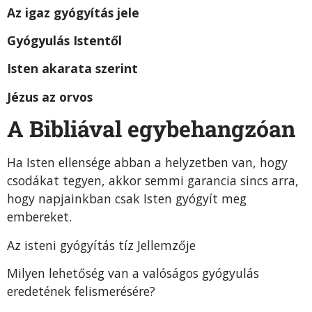
Az igaz gyógyítás jele
Gyógyulás Istentől
Isten akarata szerint
Jézus az orvos
A Bibliával egybe­hangzóan
Ha Isten ellensége abban a helyzetben van, hogy
cso­dákat tegyen, akkor semmi garancia sincs arra,
hogy napjainkban csak Isten gyógyít meg
embereket.
Az isteni gyógyítás tíz Jellemzője
Milyen lehetőség van a valóságos gyógyulás
eredeté­nek felismerésére?