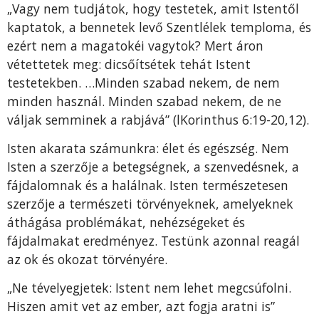
„Vagy nem tudjátok, hogy testetek, amit Istentől
kap­tatok, a bennetek levő Szentlélek temploma, és
ezért nem a magatokéi vagytok? Mert áron
vétettetek meg: dicsőítsétek tehát Istent
testetekben. …Minden szabad nekem, de nem
minden használ. Minden szabad nekem, de ne
váljak semminek a rabjává” (lKorinthus 6:19-20,12).
Isten akarata számunkra: élet és egészség. Nem
Isten a szerzője a betegségnek, a szenvedésnek, a
fájdalomnak és a halálnak. Isten természetesen
szerzője a természeti törvényeknek, amelyeknek
áthágása problémákat, nehéz­ségeket és
fájdalmakat eredményez. Testünk azonnal rea­gál
az ok és okozat törvényére.
„Ne tévelyegjetek: Istent nem lehet megcsúfolni.
Hiszen amit vet az ember, azt fogja aratni is”