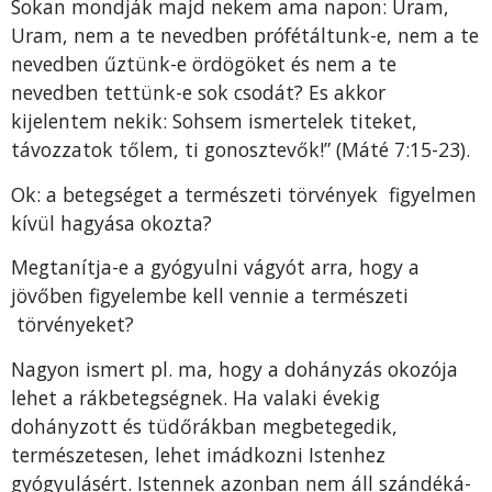
Sokan mondják majd ne­kem ama napon: Uram,
Uram, nem a te nevedben pró­fétáltunk-e, nem a te
nevedben űztünk-e ördögöket és nem a te
nevedben tettünk-e sok csodát? Es akkor
kijelentem nekik: Sohsem ismertelek titeket,
távozzatok tőlem, ti gonosztevők!” (Máté 7:15-23).
Ok: a betegséget a természeti törvények figyelmen
kívül hagyása okozta?
Megtanítja-e a gyógyulni vágyót arra, hogy a
jövőben figyelembe kell vennie a természeti
törvényeket?
Nagyon ismert pl. ma, hogy a dohányzás okozója
lehet a rákbetegségnek. Ha valaki évekig
dohányzott és tüdő­rákban megbetegedik,
természetesen, lehet imádkozni Is­tenhez
gyógyulásért. Istennek azonban nem áll szándéká­