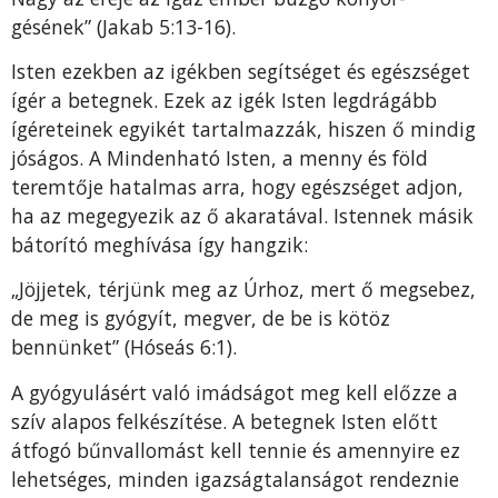
gésének” (Jakab 5:13-16).
Isten ezekben az igékben segítséget és egészséget
ígér a betegnek. Ezek az igék Isten legdrágább
ígéreteinek egyikét tartalmazzák, hiszen ő mindig
jóságos. A Mindenható Isten, a menny és föld
teremtője hatalmas arra, hogy egészséget adjon,
ha az megegyezik az ő aka­ratával. Istennek másik
bátorító meghívása így hangzik:
„Jöjjetek, térjünk meg az Úrhoz, mert ő megsebez,
de meg is gyógyít, megver, de be is kötöz
bennünket” (Hóseás 6:1).
A gyógyulásért való imádságot meg kell előzze a
szív alapos felkészítése. A betegnek Isten előtt
átfogó bűn­vallomást kell tennie és amennyire ez
lehetséges, minden igazságtalanságot rendeznie