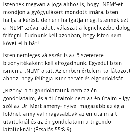
Istennek megvan a joga ahhoz is, hogy „NEM”-et
mondjon a gyógyulásért mondott imára. Isten
hallja a ké­rést, de nem hallgatja meg. Istennek ezt
a „NEM” szóval adott válaszát a legnehezebb dolog
felfogni. Tudnunk kell azonban, hogy Isten nem
követ el hibát!
Isten nemleges válaszát is az ő szeretete
bizonyítéka­ként kell elfogadnunk. Egyedül Isten
ismeri a „NEM” okát. Az emberi értelem korlátozott
ahhoz, hogy felfogja Isten tervét és elgondolását.
„Bizony, a ti gondolataitok nem az én
gondolataim, és a ti útaitok nem az én útaim – így
szól az Úr. Mert ameny- nyivel magasabb az ég a
földnél, annyival magasabbak az én utaim a ti
utaitoknál és az én gondolataim a ti gondo­
lataitoknál” (Ézsaiás 55:8-9).