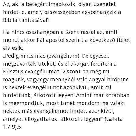
Az, aki a betegért imádkozik, olyan üzenetet
hírdet- e, amely összességében egybehangzik a
Biblia tanításá­val?
Ha nincs összhangban a Szentírással az, amit
mond, akkor Pál apostol szerint a következő ítélet
alá esik:
„Pedig nincs más (evangélium). De egyesek
megzavarták titeket, és el akarják ferdíteni a
Krisztus evangéliumát. Vi­szont ha még mi
magunk, vagy egy mennyből való angyal hirdetne
is nektek evangéliumot azonkívül, amit mi
hirdettünk, átkozott legyen! Amint már korábban
is meg­mondtuk, most ismét mondom: ha valaki
nektek más evan­géliumot hirdet, azonkívül,
amelyet elfogadtatok, átkozott legyen!” (Galata
1:7-9).5.