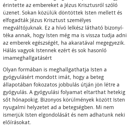
érintette az em­bereket a Jézus Krisztusról szóló
üzenet. Sokan közülük döntöttek Isten mellett és
elfogadták Jézus Krisztust sze­mélyes
megváltójuknak. Ez a hívó lelkész látható bizonyí­
téka annak, hogy Isten még ma is vissza tudja adni
az em­berek egészségét, ha akaratával megegyezik.
Hálás va­gyok Istennek ezért és sok hasonló
imameghallgatásért
Olyan formában is meghallgathatja Isten a
gyógyulá­sért mondott imát, hogy a beteg
állapotában fokozatos jobbulás útján jön létre a
gyógyulás. A gyógyulási folya­mat eltarthat hetekig
sőt hónapokig. Bizonyos körül­mények között Isten
nyugalmi helyzetet ad a betegség­ben. Mi nem
ismerjük Isten elgondolását és nem adha­tunk neki
előírásokat.