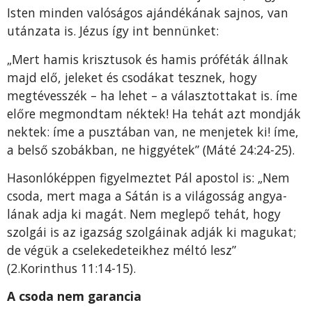
Isten min­den valóságos ajándékának sajnos, van
utánzata is. Jézus így int bennünket:
„Mert hamis krisztusok és hamis próféták állnak
majd elő, jeleket és csodákat tesznek, hogy
megtévesszék – ha lehet – a választottakat is. íme
előre megmondtam néktek! Ha te­hát azt mondják
nektek: íme a pusztában van, ne menjetek ki! íme,
a belső szobákban, ne higgyétek” (Máté 24:24-25).
Hasonlóképpen figyelmeztet Pál apostol is: „Nem
csoda, mert maga a Sátán is a világosság angya­
lának adja ki magát. Nem meglepő tehát, hogy
szolgái is az igazság szolgáinak adják ki magukat;
de végük a cseleke­deteikhez méltó lesz”
(2.Korinthus 11:14-15).
A csoda nem garancia