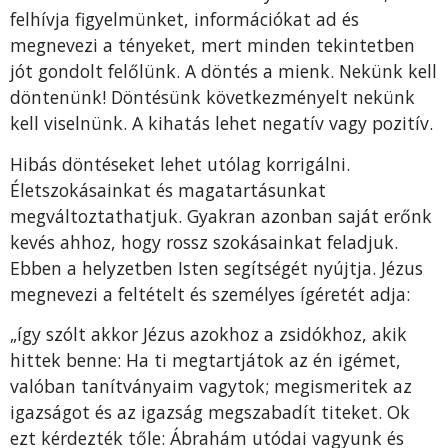
felhívja figyelmün­ket, információkat ad és
megnevezi a tényeket, mert minden tekintetben
jót gondolt felőlünk. A döntés a mi­enk. Nekünk kell
döntenünk! Döntésünk következményelt nekünk
kell viselnünk. A kihatás lehet negatív vagy pozitív.
Hibás döntéseket lehet utólag korrigálni.
Életszoká­sainkat és magatartásunkat
megváltoztathatjuk. Gyakran azonban saját erőnk
kevés ahhoz, hogy rossz szokásain­kat feladjuk.
Ebben a helyzetben Isten segítségét nyújtja. Jézus
megnevezi a feltételt és személyes ígéretét adja:
„így szólt akkor Jézus azokhoz a zsidókhoz, akik
hittek benne: Ha ti megtartjátok az én igémet,
valóban tanítvá­nyaim vagytok; megismeritek az
igazságot és az igazság megszabadít titeket. Ok
ezt kérdezték tőle: Ábrahám utódai vagyunk és