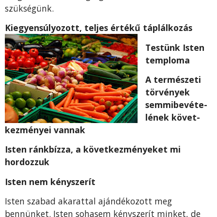
szükségünk.
Kiegyensúlyozott, teljes értékű táplálkozás
Testünk Isten
temploma
A természeti
törvények
semmibevéte­
lének követ­
kezményei vannak
Isten ránkbízza, a következ­ményeket mi
hordozzuk
Isten nem kényszerít
Isten szabad akarattal ajándékozott meg
bennünket. Isten sohasem kényszerít minket, de