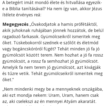
A betegért imát mondó élete és hitvallása egyezik-
e a Biblia tanításával? Ha nem így van, akkor Jézus
ítélete érvényes reá:
Megegyezés
„Óvakodjatok a hamis prófétáktól,
akik juhoknak ruhájában jönnek hozzátok, de belül
ragadozó farkasok. Gyümölcseikről ismeritek meg
őket. Tüskebokorról szednek-e szőlőt és életmód
vagy bogáncskóróról fügét? Tehát minden jó fa jó
gyümölcsöt között terem. Nem hozhat a jó fa rossz
gyümölcsöt, a rossz fa semhozhat jó gyümölcsöt.
Amelyik fa nem terem jó gyümölcsöt, azt kivágják
és tűzre vetik. Tehát gyümölcseikről ismeritek meg
őket.”
„Nem mindenki megy be a mennyeknek országába,
aki ezt mondja nekem: Uram, Uram, hanem csak
az, aki cselek­szi az én mennyei Atyám akaratát.