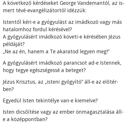
A következő kérdéseket George Vandemantól, az is­
mert tévé-evangélizátortól idézzük:
Istentől kéri-e a gyógyulást az imádkozó vagy más
hatalomhoz fordul kérésével?
A gyógyulásért imádkozó követi-e kérésében Jézus
példáját?
„Ne az én, hanem a Te akaratod legyen meg!”
A gyógyulásért imádkozó parancsot ad-e Istennek,
hogy tegye egészségessé a beteget?
Jézus Krisztus, az „isteni gyógyító” áll-e az előtér­
ben?
Egyedül Isten tekintélye van-e kiemelve?
Isten dicsőí­tése vagy az ember önmagasztalása áll-
e a középpontban?