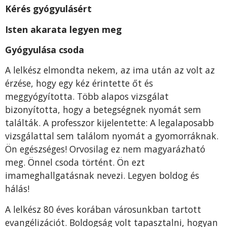
Kérés gyó­gyulásért
Isten akarata legyen meg
Gyógyulása csoda
A lelkész elmondta nekem, az ima után az volt az
ér­zése, hogy egy kéz érintette őt és
meggyógyította. Több alapos vizsgálat
bizonyította, hogy a betegségnek nyomát sem
találták. A professzor kijelentette: A legalaposabb
vizsgálattal sem találom nyomát a gyomorráknak.
Ön egészséges! Orvosilag ez nem magyarázható
meg. Önnel csoda történt. Ön ezt
imameghallgatásnak nevezi. Legyen boldog és
hálás!
A lelkész 80 éves korában városunkban tartott
evangélizációt. Boldogság volt tapasztalni, hogyan