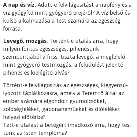
A nap és víz.
Adott-e felvilágosítást a napfény és a
víz gyógyító mint gyógyerő erejéről? A víz belső és
külső alkalmazása a test számára az egészség
forrása.
Levegő, mozgás.
Történt-e utalás arra, hogy
milyen fontos egészsé­ges, pihenésünk
szempontjából a friss, tiszta levegő, a megfelelő
mint gyógyerő testmozgás, a felüdülést jelentő
pihenés és kielégítő alvás?
Történt-e felvilágosítás az egészséges, kiegyensú­
lyozott táplálkozásra, amely a Teremtő által az
ember szá­mára elgondolt gyümölcsöket,
zöldségféléket, gabonane­műeket és dióféléket
helyezi előtérbe?
Tett-e utalást a betegért imádkozó arra, hogy tes­
tünk az Isten temploma?