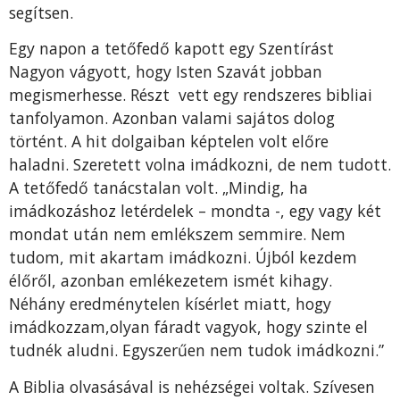
segítsen.
Egy napon a tetőfedő kapott egy Szentírást
Nagyon vágyott, hogy Isten Szavát jobban
megismerhesse. Részt vett egy rendszeres bibliai
tanfolyamon. Azonban valami sajátos dolog
történt. A hit dolgaiban képtelen volt előre
haladni. Szeretett volna imádkozni, de nem tudott.
A tető­fedő tanácstalan volt. „Mindig, ha
imádkozáshoz letér­delek – mondta -, egy vagy két
mondat után nem emlék­szem semmire. Nem
tudom, mit akartam imádkozni. Újból kezdem
élőről, azonban emlékezetem ismét kihagy.
Néhány eredménytelen kísérlet miatt, hogy
imádkozzam,olyan fáradt vagyok, hogy szinte el
tudnék aludni. Egy­szerűen nem tudok imádkozni.”
A Biblia olvasásával is nehézségei voltak. Szívesen