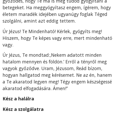
győződés, hogy Te ma is meg tudod gyógyítani a
betegeket. Ha meggyógyítasz engem, ígérem, hogy
életem maradék idejében ugyanúgy foglak Téged
szolgálni, amint azt eddig tettem.
Úr Jézus! Te Mindenható! Kérlek, gyógyíts meg!
Hiszem, hogy Te képes vagy erre, mert mindenható
vagy.
Úr Jézus, Te mondtad:,Nekem adatott minden
hatalom mennyen és földön.’ Erről a tényről meg
vagyok győződve. Uram, Jézusom, Reád bízom,
hogyan hallgatod meg kérésemet. Ne az én, hanem
a Te akaratod legyen meg! Tégy engem készségessé
akaratod elfogadására. Ámen!”
Kész a halálra
Kész a szolgálatra