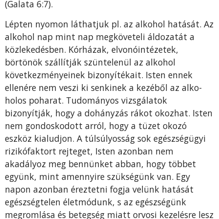
(Galata 6:7).
Lépten nyomon láthatjuk pl. az alkohol hatását. Az
al­kohol nap mint nap megköveteli áldozatát a
közlekedés­ben. Kórházak, elvonóintézetek,
börtönök szállítják szün­telenül az alkohol
következményeinek bizonyítékait. Isten ennek
ellenére nem veszi ki senkinek a kezéből az alko­
holos poharat. Tudományos vizsgálatok
bizonyítják, hogy a dohányzás rákot okozhat. Isten
nem gondoskodott arról, hogy a tüzet okozó
eszköz kialudjon. A túlsúlyosság sok egészségügyi
rizikófaktort rejteget, Isten azonban nem
akadályoz meg bennünket abban, hogy többet
együnk, mint amennyire szükségünk van. Egy
napon azonban éreztetni fogja velünk hatását
egészségtelen életmódunk, s az egészségünk
megromlása és betegség miatt orvosi kezelésre lesz