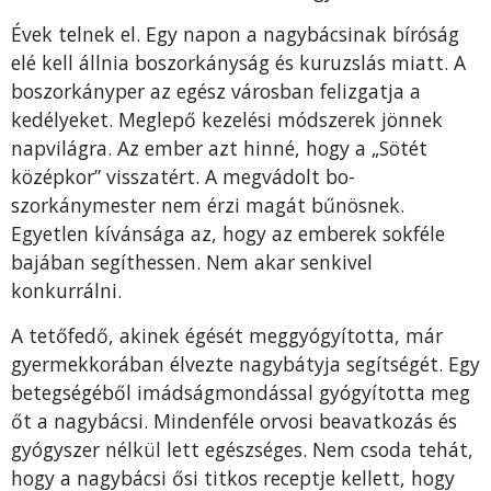
Évek telnek el. Egy napon a nagybácsinak bíróság
elé kell állnia boszorkányság és kuruzslás miatt. A
boszorkányper az egész városban felizgatja a
kedélyeket. Meg­lepő kezelési módszerek jönnek
napvilágra. Az ember azt hinné, hogy a „Sötét
középkor” visszatért. A megvádolt bo­
szorkánymester nem érzi magát bűnösnek.
Egyetlen kí­vánsága az, hogy az emberek sokféle
bajában segíthes­sen. Nem akar senkivel
konkurrálni.
A tetőfedő, akinek égését meggyógyította, már
gyermekkorában élvezte nagybátyja segítségét. Egy
betegségéből imádságmondással gyógyította meg
őt a nagybá­csi. Mindenféle orvosi beavatkozás és
gyógyszer nélkül lett egészséges. Nem csoda tehát,
hogy a nagybácsi ősi titkos receptje kellett, hogy