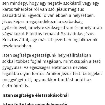
sen mindegy, hogy egy negatív szokásról vagy egy
káros te­hertételről van szó, Jézus meg tud
szabadítani. Egyedül ő van ebben a helyzetben.
Jézus képes megajándékozni a sza­badság
győzelmével, amelyre szükséged van és amely után
vágyakozol. E fontos témával: Szabadulás Jézus
Krisztus által, egy másik fejezetben foglalkozunk
részletesebben.
Isten segítsége egészségünk helyreállításában
sokkal többet foglal magában, mint csupán a testi
gyógyulás. Az egészséges életmódra nevelés
legalább olyan fontos. Amikor Jézus testi betegeket
meggyógyított, ugyanakkor tanítást adott az
életmódról is.
Isten segítsége életszoká­soknál
Isten feltétele: engedel­messég