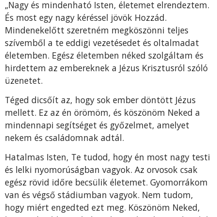
„Nagy és mindenható Isten, életemet elrendeztem.
És most egy nagy kéréssel jövök Hozzád.
Mindenekelőtt szeret­ném megköszönni teljes
szívemből a te eddigi vezetésedet és oltalmadat
életemben. Egész életemben néked szolgáltam és
hirdettem az embereknek a Jézus Krisztusról szóló
üzenetet.
Téged dicsőít az, hogy sok ember döntött Jézus
mellett. Ez az én örömöm, és köszönöm Neked a
mindennapi segítséget és győzelmet, amelyet
nekem és családomnak adtál.
Hatalmas Isten, Te tudod, hogy én most nagy testi
és lel­ki nyomorúságban vagyok. Az orvosok csak
egész rövid idő­re becsülik életemet. Gyomorrákom
van és végső stádium­ban vagyok. Nem tudom,
hogy miért engedted ezt meg. Kö­szönöm Neked,