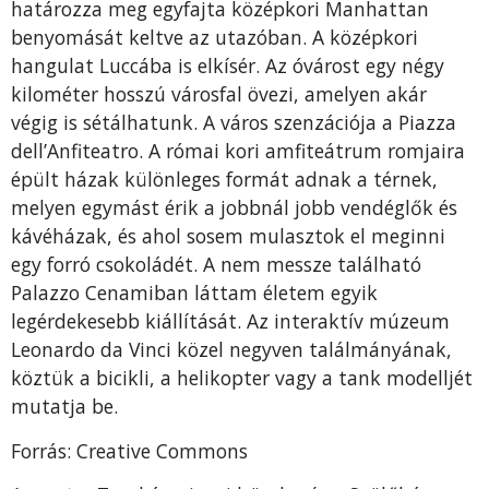
határozza meg egyfajta középkori Manhattan
benyomását keltve az utazóban. A középkori
hangulat Luccába is elkísér. Az óvárost egy négy
kilométer hosszú városfal övezi, amelyen akár
végig is sétálhatunk. A város szenzációja a Piazza
dell’Anfiteatro. A római kori amfiteátrum romjaira
épült házak különleges formát adnak a térnek,
melyen egymást érik a jobbnál jobb vendéglők és
kávéházak, és ahol sosem mulasztok el meginni
egy forró csokoládét. A nem messze található
Palazzo Cenamiban láttam életem egyik
legérdekesebb kiállítását. Az interaktív múzeum
Leonardo da Vinci közel negyven találmányának,
köztük a bicikli, a helikopter vagy a tank modelljét
mutatja be.
Forrás: Creative Commons