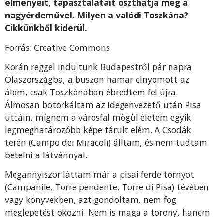
élményeit, tapasztalatait oszthatja meg a
nagyérdeművel. Milyen a valódi Toszkána?
Cikkünkből kiderül.
Forrás: Creative Commons
Korán reggel indultunk Budapestről pár napra
Olaszországba, a buszon hamar elnyomott az
álom, csak Toszkánában ébredtem fel újra.
Álmosan botorkáltam az idegenvezető után Pisa
utcáin, mígnem a városfal mögül életem egyik
legmeghatározóbb képe tárult elém. A Csodák
terén (Campo dei Miracoli) álltam, és nem tudtam
betelni a látvánnyal.
Megannyiszor láttam már a pisai ferde tornyot
(Campanile, Torre pendente, Torre di Pisa) tévében
vagy könyvekben, azt gondoltam, nem fog
meglepetést okozni. Nem is maga a torony, hanem