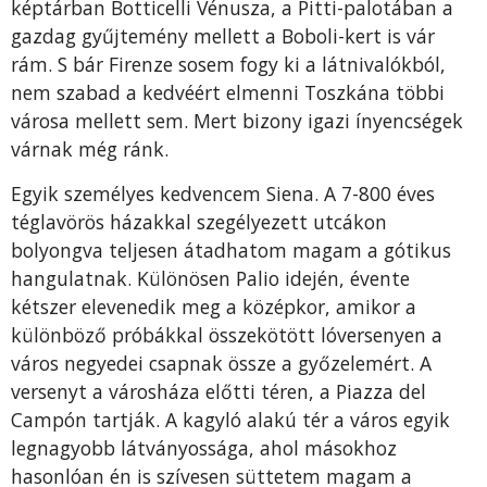
képtárban Botticelli Vénusza, a Pitti-palotában a
gazdag gyűjtemény mellett a Boboli-kert is vár
rám. S bár Firenze sosem fogy ki a látnivalókból,
nem szabad a kedvéért elmenni Toszkána többi
városa mellett sem. Mert bizony igazi ínyencségek
várnak még ránk.
Egyik személyes kedvencem Siena. A 7-800 éves
téglavörös házakkal szegélyezett utcákon
bolyongva teljesen átadhatom magam a gótikus
hangulatnak. Különösen Palio idején, évente
kétszer elevenedik meg a középkor, amikor a
különböző próbákkal összekötött lóversenyen a
város negyedei csapnak össze a győzelemért. A
versenyt a városháza előtti téren, a Piazza del
Campón tartják. A kagyló alakú tér a város egyik
legnagyobb látványossága, ahol másokhoz
hasonlóan én is szívesen süttetem magam a