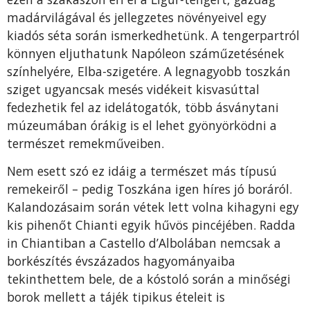
madárvilágával és jellegzetes növényeivel egy
kiadós séta során ismerkedhetünk. A tengerpartról
könnyen eljuthatunk Napóleon száműzetésének
színhelyére, Elba-szigetére. A legnagyobb toszkán
sziget ugyancsak mesés vidékeit kisvasúttal
fedezhetik fel az idelátogatók, több ásványtani
múzeumában órákig is el lehet gyönyörködni a
természet remekműveiben.
Nem esett szó ez idáig a természet más típusú
remekeiről – pedig Toszkána igen híres jó boráról.
Kalandozásaim során vétek lett volna kihagyni egy
kis pihenőt Chianti egyik hűvös pincéjében. Radda
in Chiantiban a Castello d’Albolában nemcsak a
borkészítés évszázados hagyományaiba
tekinthettem bele, de a kóstoló során a minőségi
borok mellett a tájék tipikus ételeit is