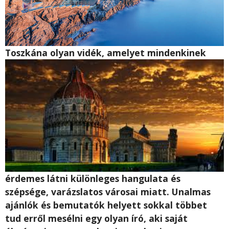
Toszkána olyan vidék, a
melyet mindenkinek
érdemes látni különleges hangulata és
szépsége, varázslatos városai miatt. Unalmas
ajánlók és bemutatók helyett sokkal többet
tud erről mesélni egy olyan író, aki saját