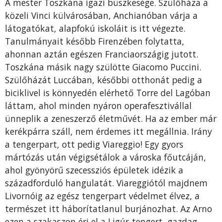
A mester Toszkána igazi büszkesége. Szülőháza a
közeli Vinci külvárosában, Anchianóban várja a
látogatókat, alapfokú iskoláit is itt végezte.
Tanulmányait később Firenzében folytatta,
ahonnan aztán egészen Franciaországig jutott.
Toszkána másik nagy szülötte Giacomo Puccini.
Szülőházát Luccában, későbbi otthonát pedig a
biciklivel is könnyedén elérhető Torre del Lagóban
láttam, ahol minden nyáron operafesztivállal
ünneplik a zeneszerző életművét. Ha az ember már
kerékpárra száll, nem érdemes itt megállnia. Irány
a tengerpart, ott pedig Viareggio! Egy gyors
mártózás után végigsétálok a városka főutcáján,
ahol gyönyörű szecessziós épületek idézik a
századforduló hangulatát. Viareggiótól majdnem
Livornóig az egész tengerpart védelmet élvez, a
természet itt háborítatlanul burjánozhat. Az Arno
ezen a szakaszon éri el a Ligúr-tengert, gazdag