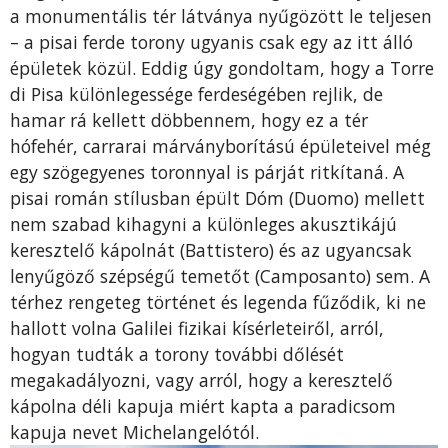
a monumentális tér látványa nyűgözött le teljesen
– a pisai ferde torony ugyanis csak egy az itt álló
épületek közül. Eddig úgy gondoltam, hogy a Torre
di Pisa különlegessége ferdeségében rejlik, de
hamar rá kellett döbbennem, hogy ez a tér
hófehér, carrarai márványborítású épületeivel még
egy szögegyenes toronnyal is párját ritkítaná. A
pisai román stílusban épült Dóm (Duomo) mellett
nem szabad kihagyni a különleges akusztikájú
keresztelő kápolnát (Battistero) és az ugyancsak
lenyűgöző szépségű temetőt (Camposanto) sem. A
térhez rengeteg történet és legenda fűződik, ki ne
hallott volna Galilei fizikai kísérleteiről, arról,
hogyan tudták a torony további dőlését
megakadályozni, vagy arról, hogy a keresztelő
kápolna déli kapuja miért kapta a paradicsom
kapuja nevet Michelangelótól.