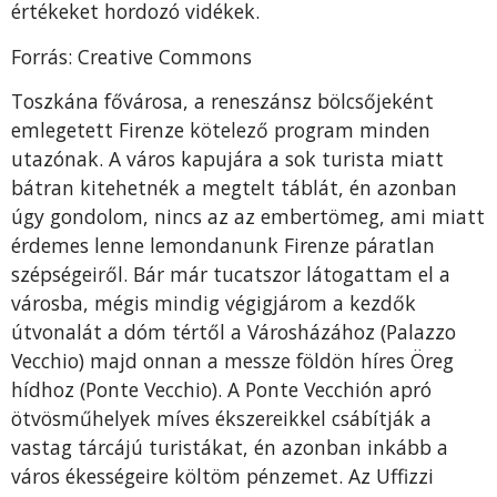
értékeket hordozó vidékek.
Forrás: Creative Commons
Toszkána fővárosa, a reneszánsz bölcsőjeként
emlegetett Firenze kötelező program minden
utazónak. A város kapujára a sok turista miatt
bátran kitehetnék a megtelt táblát, én azonban
úgy gondolom, nincs az az embertömeg, ami miatt
érdemes lenne lemondanunk Firenze páratlan
szépségeiről. Bár már tucatszor látogattam el a
városba, mégis mindig végigjárom a kezdők
útvonalát a dóm tértől a Városházához (Palazzo
Vecchio) majd onnan a messze földön híres Öreg
hídhoz (Ponte Vecchio). A Ponte Vecchión apró
ötvösműhelyek míves ékszereikkel csábítják a
vastag tárcájú turistákat, én azonban inkább a
város ékességeire költöm pénzemet. Az Uffizzi