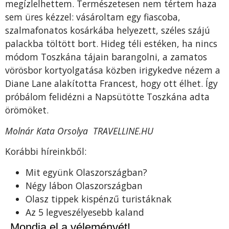
megízlelhettem. Természetesen nem tértem haza
sem üres kézzel: vásároltam egy fiascoba,
szalmafonatos kosárkába helyezett, széles szájú
palackba töltött bort. Hideg téli estéken, ha nincs
módom Toszkána tájain barangolni, a zamatos
vörösbor kortyolgatása közben irigykedve nézem a
Diane Lane alakította Francest, hogy ott élhet. Így
próbálom felidézni a Napsütötte Toszkána adta
örömöket.
Molnár Kata Orsolya TRAVELLINE.HU
Korábbi híreinkből:
Mit együnk Olaszországban?
Négy lábon Olaszországban
Olasz tippek kispénzű turistáknak
Az 5 legveszélyesebb kaland
Mondja el a véleményét!