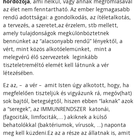
hordozója
, ami nélkül, vagy annak megromlásával
az élet nem fenntartható. Az ember legmagasabb
rendű adottságai: a gondolkodás, az ítéletalkotás,
a tervezés, a szeretet,az érzelem, stb mellett,
amely tulajdonságok megkülönböztetnek
bennünket az “alacsonyabb rendű” lényektől, a
vért, mint közös alkotóelemünket, mint a
melegvérű élő szervezetek leginkább
tiszteletreméltó elemét kell látnunk a vér
létezésében.
Ez az, – a vér – amit Isten úgy alkotott, hogy, ha
megfelelően tiszteljük és vigyázunk rá, megóv(hat)
sok bajtól, betegségtől, hiszen ebben “laknak” azok
a “seregek”, az IMMUNRENDSZER katonái,
(fagociták, limfociták,… ) akiknek a külső
behatolókkal (baktériumok, vírusok, …) naponta
meg kell küzdeni.Ez az a része az állatnak is, amit