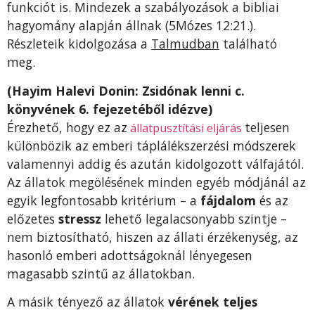
funkciót is. Mindezek a szabályozások a bibliai
hagyomány alapján állnak (5Mózes 12:21.).
Részleteik kidolgozása a
Talmudban
található
meg.
(Hayim Halevi Donin: Zsidónak lenni c.
könyvének 6. fejezetéből idézve)
Érezhető, hogy ez az
teljesen
állatpusztítási eljárás
különbözik az emberi táplálékszerzési módszerek
valamennyi addig és azután kidolgozott válfajától.
Az állatok megölésének minden egyéb módjánál az
egyik legfontosabb kritérium – a
fájdalom
és az
előzetes
stressz
lehető legalacsonyabb szintje –
nem biztosítható, hiszen az állati érzékenység, az
hasonló emberi adottságoknál lényegesen
magasabb szintű az állatokban.
A másik tényező az állatok
vérének teljes