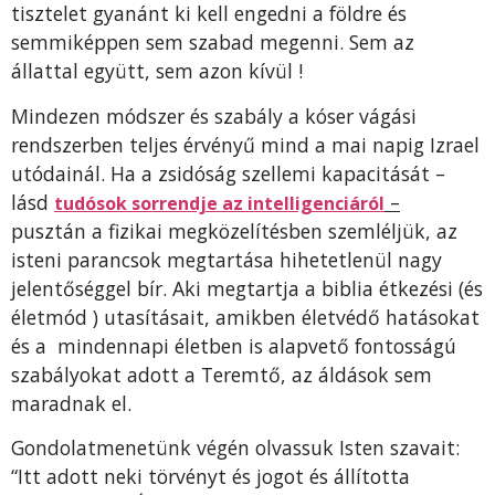
tisztelet gyanánt ki kell engedni a földre és
semmiképpen sem szabad megenni. Sem az
állattal együtt, sem azon kívül !
Mindezen módszer és szabály a kóser vágási
rendszerben teljes érvényű mind a mai napig Izrael
utódainál. Ha a zsidóság szellemi kapacitását –
lásd
–
tudósok sorrendje az intelligenciáról
pusztán a fizikai megközelítésben szemléljük, az
isteni parancsok megtartása hihetetlenül nagy
jelentőséggel bír. Aki megtartja a biblia étkezési (és
életmód ) utasításait, amikben életvédő hatásokat
és a mindennapi életben is alapvető fontosságú
szabályokat adott a Teremtő, az áldások sem
maradnak el.
Gondolatmenetünk végén olvassuk Isten szavait:
“Itt adott neki törvényt és jogot és állította