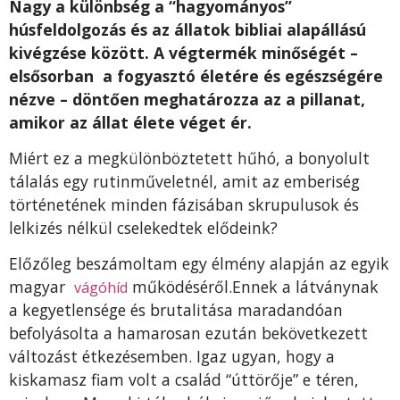
Nagy a különbség a “hagyományos”
húsfeldolgozás és az állatok bibliai alapállású
kivégzése között. A végtermék minőségét –
elsősorban a fogyasztó életére és egészségére
nézve – döntően meghatározza az a pillanat,
amikor az állat élete véget ér.
Miért ez a megkülönböztetett hűhó, a bonyolult
tálalás egy rutinműveletnél, amit az emberiség
történetének minden fázisában skrupulusok és
lelkizés nélkül cselekedtek elődeink?
Előzőleg beszámoltam egy élmény alapján az egyik
magyar
működéséről.Ennek a látványnak
vágóhíd
a kegyetlensége és brutalitása maradandóan
befolyásolta a hamarosan ezután bekövetkezett
változást étkezésemben. Igaz ugyan, hogy a
kiskamasz fiam volt a család “úttörője” e téren,