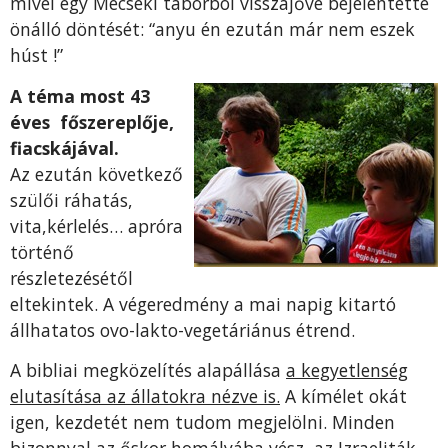
mivel egy Mecseki táborból visszajőve bejelentette
önálló döntését: “anyu én ezután már nem eszek
húst !”
A téma most 43
éves főszereplője,
fiacskájával.
Az ezután következő
szülői ráhatás,
vita,kérlelés… apróra
történő
részletezésétől
eltekintek. A végeredmény a mai napig kitartó
állhatatos ovo-lakto-vegetáriánus étrend.
A bibliai megközelítés alapállása
a kegyetlenség
elutasítása az állatokra nézve is.
A kímélet okát
igen, kezdetét nem tudom megjelölni. Minden