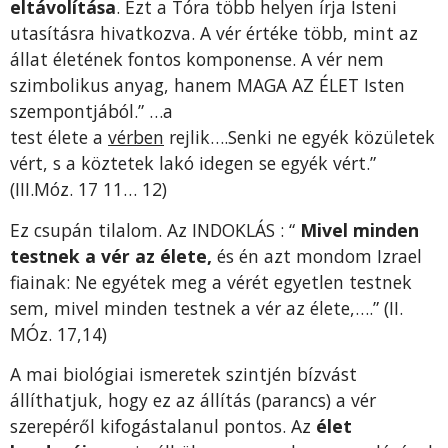
eltávolítása
. Ezt a Tóra több helyen írja Isteni
utasításra hivatkozva. A vér értéke több, mint az
állat életének fontos komponense. A vér nem
szimbolikus anyag, hanem MAGA AZ ÉLET Isten
szempontjából.” …a
test élete a
vérben
rejlik….Senki ne egyék közületek
vért, s a köztetek lakó idegen se egyék vért.”
(III.Móz. 17 11… 12)
Ez csupán tilalom. Az INDOKLÁS : “
Mivel minden
testnek a vér az élete,
és én azt mondom Izrael
fiainak: Ne egyétek meg a vérét egyetlen testnek
sem, mivel minden testnek a vér az élete,….” (II.
MÓz. 17,14)
A mai biológiai ismeretek szintjén bízvást
állíthatjuk, hogy ez az állítás (parancs) a vér
szerepéről kifogástalanul pontos. Az
élet