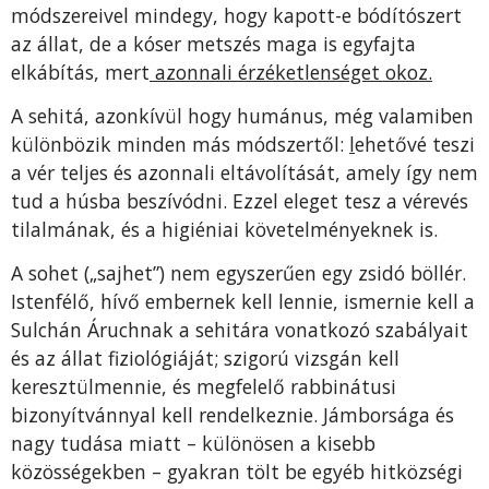
módszereivel mindegy, hogy kapott-e bódítószert
az állat, de a kóser metszés maga is egyfajta
elkábítás, mert
azonnali érzéketlenséget okoz.
A sehitá, azonkívül hogy humánus, még valamiben
különbözik minden más módszertől:
l
ehetővé teszi
a vér teljes és azonnali eltávolítását, amely így nem
tud a húsba beszívódni. Ezzel eleget tesz a vérevés
tilalmának, és a higiéniai követelményeknek is.
A sohet („sajhet”) nem egyszerűen egy zsidó böllér.
Istenfélő, hívő embernek kell lennie, ismernie kell a
Sulchán Áruchnak a sehitára vonatkozó szabályait
és az állat fiziológiáját; szigorú vizsgán kell
keresztülmennie, és megfelelő rabbinátusi
bizonyítvánnyal kell rendelkeznie. Jámborsága és
nagy tudása miatt – különösen a kisebb
közösségekben – gyakran tölt be egyéb hitközségi