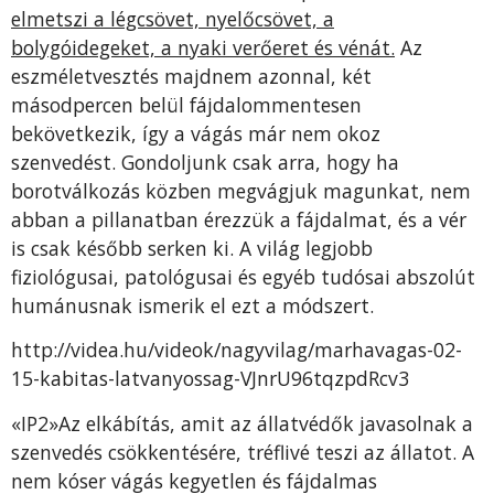
elmetszi a légcsövet, nyelőcsövet, a
bolygóidegeket, a nyaki verőeret és vénát.
Az
eszméletvesztés majdnem azonnal, két
másodpercen belül fájdalommentesen
bekövetkezik, így a vágás már nem okoz
szenvedést. Gondoljunk csak arra, hogy ha
borotválkozás közben megvágjuk magunkat, nem
abban a pillanatban érezzük a fájdalmat, és a vér
is csak később serken ki. A világ legjobb
fiziológusai, patológusai és egyéb tudósai abszolút
humánusnak ismerik el ezt a módszert.
http://videa.hu/videok/nagyvilag/marhavagas-02-
15-kabitas-latvanyossag-VJnrU96tqzpdRcv3
«IP2»Az elkábítás, amit az állatvédők javasolnak a
szenvedés csökkentésére, tréflivé teszi az állatot. A
nem kóser vágás kegyetlen és fájdalmas