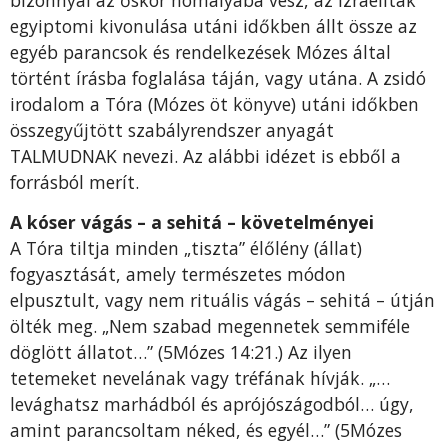
bizonnyal az őskor homályába vész, az Izraeliták
egyiptomi kivonulása utáni időkben állt össze az
egyéb parancsok és rendelkezések Mózes által
történt írásba foglalása táján, vagy utána. A zsidó
irodalom a Tóra (Mózes öt könyve) utáni időkben
összegyűjtött szabályrendszer anyagát
TALMUDNAK nevezi. Az alábbi idézet is ebből a
forrásból merít.
A kóser vágás – a sehitá – követelményei
A Tóra tiltja minden „tiszta” élőlény (állat)
fogyasztását, amely természetes módon
elpusztult, vagy nem rituális vágás – sehitá – útján
ölték meg. „Nem szabad megennetek semmiféle
döglött állatot…” (5Mózes 14:21.) Az ilyen
tetemeket nevelának vagy tréfának hívják. „…
levághatsz marhádból és aprójószágodból… úgy,
amint parancsoltam néked, és egyél…” (5Mózes