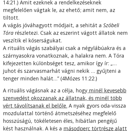
14:21.) Amit ezeknek a rendelkezéseknek
megfelelően vágtak le, az ehető; amit nem, az
tiltott.
A vágás jóváhagyott módjait, a sehitát a
Szóbeli
Tóra
részletezi. Csak az eszerint vágott állatok nem
veszítik el kóserságukat.
A rituális vágás szabályai csak a négylábúakra és a
szárnyasokra vonatkoznak, a halakra nem. A Tóra
kifejezetten különbséget tesz, amikor így ír: „…
juhot és szarvasmarhát vágni nekik … gyűjteni a
tenger minden halát…” (4Mózes 11:22.)
A rituális vágásnak az a célja, hogy
minél kevesebb
szenvedést okozzanak az állatnak, és minél több
vért távolítsanak el belőle.
A nyak gyors oda-vissza
mozdulattal történő átmetszéséhez megfelelő
hosszúságú, tökéletesen éles, hibátlan pengéjű
kést használnak. A kés a
másodperc törtrésze alatt