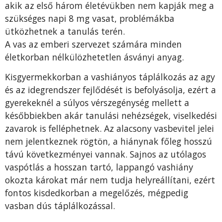
akik az első három életévükben nem kapják meg a
szük­séges napi 8 mg vasat, problémákba
ütközhet­nek a tanulás terén.
A vas az emberi szervezet szá­mára minden
életkorban nélkülözhetetlen ásványi anyag.
Kisgyermekkorban a vashiá­nyos táplálkozás az agy
és az idegrendszer fejlődését is befo­lyásolja, ezért a
gyerekeknél a súlyos vérszegénység mellett a
későbbiekben akár tanulási ne­hézségek, viselkedési
zavarok is felléphetnek. Az alacsony vasbe­vitel jelei
nem jelentkeznek rög­tön, a hiánynak főleg hosszú
tá­vú következményei vannak. Saj­nos az utólagos
vaspótlás a hosszan tartó, lappangó vashiány
okozta károkat már nem tudja helyreállítani, ezért
fontos kisdedkorban a megelőzés, mégpe­dig
vasban dús táplálkozással.