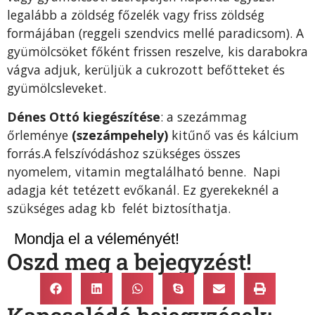
legalább a zöldség főze­lék vagy friss zöldség
formájá­ban (reggeli szendvics mellé pa­radicsom). A
gyümölcsöket fő­ként frissen reszelve, kis dara­bokra
vágva adjuk, kerüljük a cukrozott befőtteket és
gyümölcsleveket.
Dénes Ottó kiegészítése
: a szezámmag
őrleménye
(szezámpehely)
kitűnő vas és kálcium
forrás.A felszívódáshoz szükséges összes
nyomelem, vitamin megtalálható benne. Napi
adagja két tetézett evőkanál. Ez gyerekeknél a
szükséges adag kb felét biztosíthatja.
Mondja el a véleményét!
Oszd meg a bejegyzést!