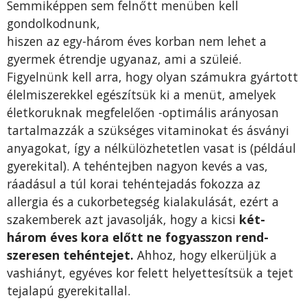
Semmiképpen sem felnőtt menüben kell
gondolkodnunk,
hiszen az egy-három éves kor­ban nem lehet a
gyermek ét­rendje ugyanaz, ami a szüleié.
Figyelnünk kell arra, hogy olyan számukra gyártott
élelmiszerek­kel egészítsük ki a menüt, ame­lyek
életkoruknak megfelelően -optimális arányosan
tartalmazzák a szükséges vitaminokat és ásványi
anyagokat, így a nélkü­lözhetetlen vasat is (például
gye­rekital). A tehéntejben nagyon kevés a vas,
ráadásul a túl korai tehéntejadás fokozza az
allergia és a cukorbetegség kialakulását, ezért a
szakemberek azt javasol­ják, hogy a kicsi
két-
három éves kora előtt ne fogyasszon rend­
szeresen tehéntejet.
Ahhoz, hogy elkerüljük a
vashiányt, egyéves kor felett helyettesítsük a tejet
tejalapú gyerekitallal.