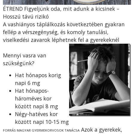
ÉTREND Figyeljünk oda, mit adunk a kicsinek –
Hosszú távú rizikó
A vashiányos táplálkozás következtében gyakran
fellép a vérszegénység, és komoly tanulási,
viselkedési zavarok léphetnek fel a gyerekeknél
Mennyi vasra van
szükségünk?
Hat hónapos korig
napi 6 mg
Hat hónapos-
hároméves kor
között napi 8 mg
Négy-hatéves kor
között napi 10-15 mg
Azok a gyerekek,
FORRÁS MAGYAR GYERMEKORVOSOK TANÁCSA