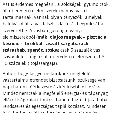
Azt is érdemes megnézni, a zöldségek, gyümölcsök,
állati eredetű élelmiszerek mennyi va­sat
tartalmaznak. Vannak olyan tényezők, amelyek
befolyásolják a vas felszívódását és beépülé­sét a
szervezetbe. A vasban gaz­dag növényi
élelmiszerekből (
mák, olajos magvak – pisztácia,
kesudió -, brokkoli, aszalt sárgabarack,
szárazbab, spenót, sós­ka
) csak 5 százalék vas
szívódik fel, míg az állati eredetű élelmi­szerekből
15 százalék ( tojássárgája).
Ahhoz, hogy kisgyermekünknek meg­felelő
vastartalmú étrendet biz­tosítsunk, szüksége van
napi há­rom főétkezésre és két kisebb ét­kezésre.
Mindez nemcsak a megfelelő energia- és tápanyag
ellátottság miatt fontos, hanem biztosítja a baba
rendszeres és egészséges táplálkozását. Mind­ezen
felül fontos a változatosság. Az egy-három év