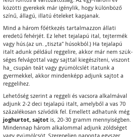
közötti gyere­kek már igénylik, hogy különbö­ző
színű, állagú, illatú ételeket kapjanak.
Mind a három főétkezés tar­talmazzon állati
eredetű fehér­jét. Ez lehet tejalapú ital, tejter­mék
vagy hús.(az un. „tiszta” húsokból.) Ha tejalapú
italt adunk például reggelire, akkor már nem szük­
séges felvágottal vagy sajttal ki­egészíteni, viszont
ha_ csupán teát vagy gyümölcslét itatunk a
gyermekkel, akkor mindenképp adjunk sajtot a
reggelihez.
Lehetőség szerint a reggeli és vacsora alkalmával
adjunk 2-2 deci tejalapú italt, amelyből a vas 70
százalékosan szívódik fel. Emellett adhatunk még
joghur­tot, sajtot
is, 20-30 gramm mennyiségben.
Mindennap három alkalom­mal adjunk zöldséget
vagy gyü­mölcsöt. Szerepeljen naponta egyszer