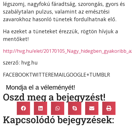
légszomj, nagyfokú fáradtság, szorongás, gyors és
szabálytalan pulzus, valamint az emésztési
zavarokhoz hasonló tünetek fordulhatnak elő.
Ha ezeket a tüneteket érezzük, rögtön hívjuk a
mentőket!
http://hvg.hu/elet/20170105_Nagy_hidegben_gyakoribb_az_
szerző: hvg.hu
FACEBOOKTWITTEREMAILGOOGLE+TUMBLR
Mondja el a véleményét!
Oszd meg a bejegyzést!
Kapcsolódó bejegyzések: