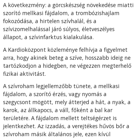
A következmény: a görcskészség növekedése miatti
szorító mellkasi fájdalom, a trombózishajlam
fokozódása, a hirtelen szívhalál, és a
szívizomelhalással járó súlyos, életveszélyes
állapot, a szívinfarktus kialakulása.
A Kardioközpont közleménye felhívja a figyelmet
arra, hogy akinek beteg a szíve, hosszabb ideig ne
tartózkodjon a hidegben, ne végezzen megterhelő
fizikai aktivitást.
A szívroham legjellemzőbb tünete, a mellkasi
fájdalom, a szorító érzés, vagy nyomás a
szegycsont mögött, mely átterjed a hát, a nyak, a
karok, az állkapocs, a váll, főként a bal kar
területére. A fájdalom mellett teltségérzet is
jelentkezhet. Az izzadás, a verejtékes hűvös bőr a
szívroham másik általános jele, ezen kívül