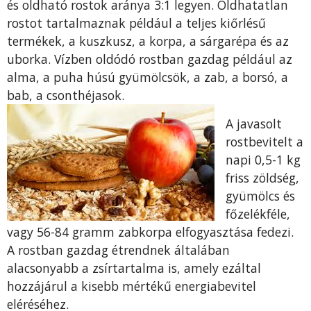
és oldható rostok aránya 3:1 legyen. Oldhatatlan
rostot tartalmaznak például a teljes kiőrlésű
termékek, a kuszkusz, a korpa, a sárgarépa és az
uborka. Vízben oldódó rostban gazdag például az
alma, a puha húsú gyümölcsök, a zab, a borsó, a
bab, a csonthéjasok.
A javasolt
rostbevitelt a
napi 0,5-1 kg
friss zöldség,
gyümölcs és
főzelékféle,
vagy 56-84 gramm zabkorpa elfogyasztása fedezi.
A rostban gazdag étrendnek általában
alacsonyabb a zsírtartalma is, amely ezáltal
hozzájárul a kisebb mértékű energiabevitel
eléréséhez.