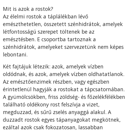
Mit is azok a rostok?
Az élelmi rostok a táplálékban lévő
emészthetetlen, összetett szénhidrátok, amelyek
létfontosságú szerepet töltenek be az
emésztésben. E csoportba tartoznak a
szénhidrátok, amelyeket szervezetünk nem képes
lebontani.
Két fajtájuk létezik: azok, amelyek vízben
oldódnak, és azok, amelyek vízben oldhatatlanok.
Az emésztőenzimek részben, vagy egészben
érintetlenül hagyják a rostokat a tápcsatornában.
A gyümölcsökben, friss zöldség- és főzelékfélékben
található oldékony rost felszívja a vizet,
megduzzad, és sűrű zselés anyaggá alakul. A
duzzadt rostok egyes tápanyagokat megkötnek,
ezáltal azok csak fokozatosan, lassabban