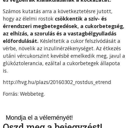
Számos kutatás arra a következtetésre jutott,
hogy az élelmi rostok
csökkentik a szív- és
érrendszeri megbetegedések, a cukorbetegség,
az elhízás, a szorulás és a vastagbélgyulladás
előfordulását.
Késleltetik a cukor felszívódását a
vérbe, növelik az inzulinérzékenységet. Az étkezés
utáni vércukorszint kevésbé emelkedik meg, javul a
glükóztolerancia, ezáltal a cukorbetegek állapota
is.
http://hvg.hu/plazs/20160302_rostdus_etrend
Forrás: Webbeteg.
Mondja el a véleményét!
Oszd meg a bejegyzést!