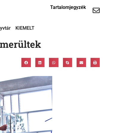
Tartalomjegyzék
yvtár
KIEMELT
imerültek