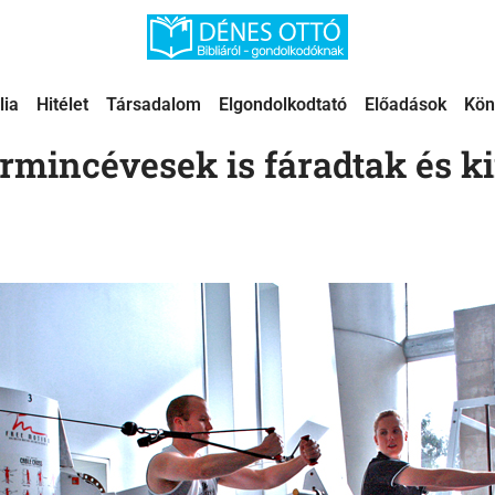
lia
Hitélet
Társadalom
Elgondolkodtató
Előadások
Kön
rmincévesek is fáradtak és k