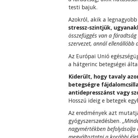
testi bajuk.
Azokról, akik a legnagyobb
stressz-szintjük, ugyana
összefüggés van a fáradtság 
szervezet, annál ellenállóbb 
Az Európai Unió egészségüg
a hátgerinc betegségei álta
Kiderült, hogy tavaly az
betegségre fájdalomcsill
antidepresszánst vagy szo
Hosszú ideig e betegek eg
Az eredmények azt mutatjá
gyógyszerszedésben.
„Minde
nagymértékben befolyásolja a
megváltoztatni a korábbi éle