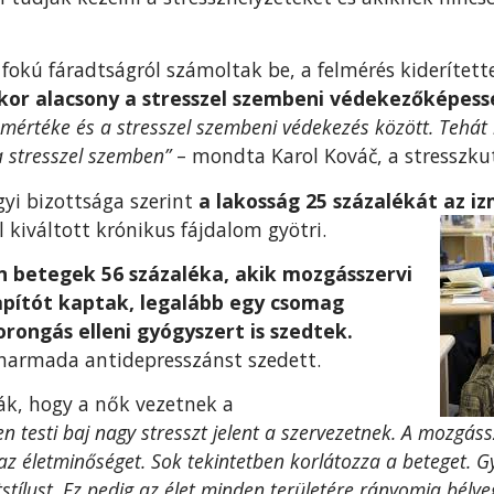
 fokú fáradtságról számoltak be, a felmérés kiderítet
kkor alacsony a stresszel szembeni védekezőképes
mértéke és a stresszel szembeni védekezés között. Tehát
a stresszel szemben”
– mondta Karol Kováč, a stresszkut
yi bizottsága szerint
a lakosság 25 százalékát az iz
l kiváltott krónikus fájdalom gyötri.
on betegek 56 százaléka, akik mozgásszervi
apítót kaptak, legalább egy csomag
rongás elleni gyógyszert is szedtek.
yharmada antidepresszánst szedett.
k, hogy a nők vezetnek a
n testi baj nagy stresszt jelent a szervezetnek. A mozgás
z életminőséget. Sok tekintetben korlátozza a beteget. G
tstílust. Ez pedig az élet minden területére rányomja bél