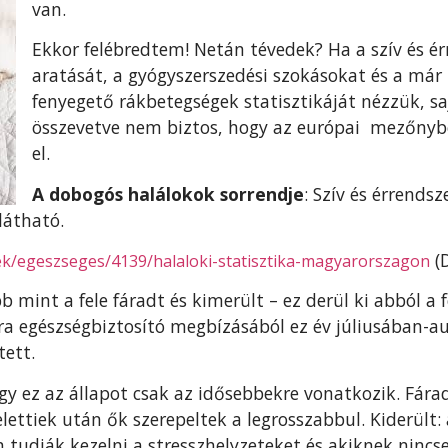
van.
Ekkor felébredtem! Netán tévedek? Ha a szív és é
aratását, a gyógyszerszedési szokásokat és a má
fenyegető rákbetegségek statisztikáját nézzük, s
összevetve nem biztos, hogy az európai mezőnyb
el.
A dobogós halálokok sorrendje
: Szív és érrends
látható.
(
ek/egeszseges/4139/halaloki-statisztika-magyarorszagon
 mint a fele fáradt és kimerült – ez derül ki abból a
ra egészségbiztosító megbízásából ez év júliusában-
tett.
ogy ez az állapot csak az idősebbekre vonatkozik. Fár
elettiek után ők szerepeltek a legrosszabbul. Kiderült:
n tudják kezelni a stresszhelyzeteket és akiknek ninc