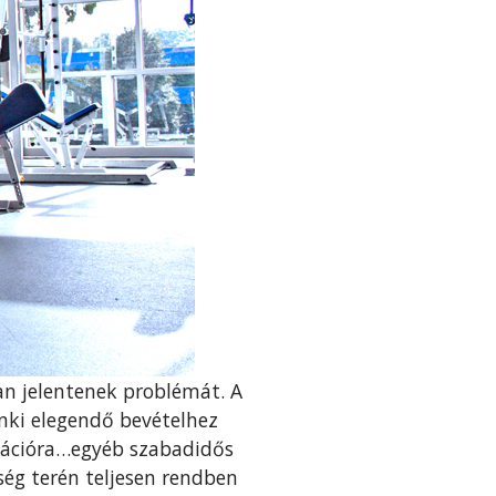
n jelentenek problémát. A
enki elegendő bevételhez
axációra…egyéb szabadidős
zség terén teljesen rendben