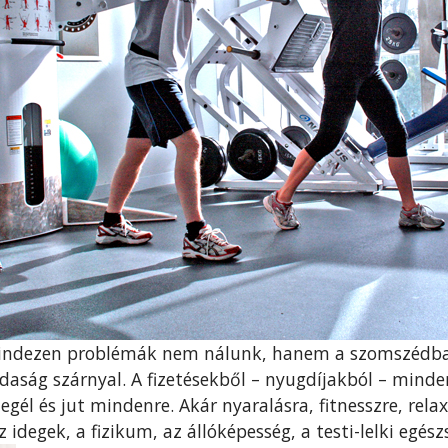
mindezen problémák nem nálunk, hanem a szomszédba
zdaság szárnyal. A fizetésekből – nyugdíjakból – mind
gél és jut mindenre. Akár nyaralásra, fitnesszre, rel
z idegek, a fizikum, az állóképesség, a testi-lelki egés