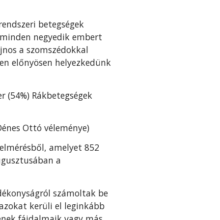
rrendszeri betegségek
r minden negyedik embert
ajnos a szomszédokkal
en előnyösen helyezkedünk
zer (54%) Rákbetegségek
Dénes Ottó véleménye)
 felmérésből, amelyet 852
augusztusában a
adékonyságról számoltak be
 azokat kerüli el leginkább
senek fájdalmaik vagy más