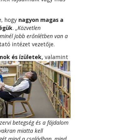
te, hogy
nagyon magas a
ségük
.
„Közvetlen
 minél jobb erőnlétben van a
ató intézet vezetője.
mok és ízületek,
valamint
szervi betegség és a fájdalom
yakran miatta kell
yegét mind a családban, mind