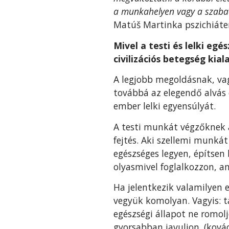
a munkahelyen vagy a szabad
Matúš Martinka pszichiáte
Mivel a testi és lelki eg
civilizációs betegség kial
A legjobb megoldásnak, vag
továbbá az elegendő alvás 
ember lelki egyensúlyát.
A testi munkát végzőknek a
fejtés. Aki szellemi munkát 
egészséges legyen, építsen
olyasmivel foglalkozzon, am
Ha jelentkezik valamilyen 
vegyük komolyan. Vagyis: 
egészségi állapot ne romol
gyorsabban javuljon. (kovác