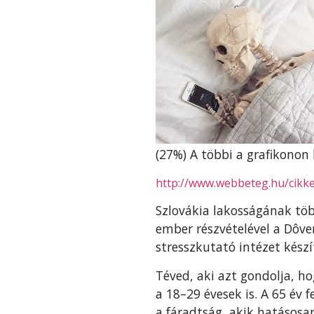
(27%) A többi a grafikonon 
http://www.webbeteg.hu/cikk
Szlovákia lakosságának több
ember részvételével a Dôve
stresszkutató intézet készí
Téved, aki azt gondolja, h
a 18–29 évesek is. A 65 év f
a fáradtság, akik hatásosa