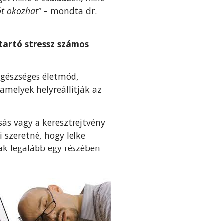
ót okozhat”
– mondta dr.
 tartó stressz számos
egészséges életmód,
amelyek helyreállítják az
ás vagy a keresztrejtvény
i szeretné, hogy lelke
ak legalább egy részében