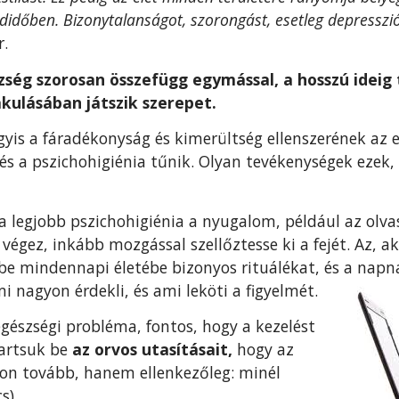
időben. Bizonytalanságot, szorongást, esetleg depresszi
r.
észség szorosan összefügg egymással, a hosszú ideig
akulásában játszik szerepet.
yis a fáradékonyság és kimerültség ellenszerének az 
és a pszichohigiénia tűnik. Olyan tevékenységek ezek, 
 legjobb pszichohigiénia a nyugalom, például az olvas
végez, inkább mozgással szellőztesse ki a fejét. Az, ak
 be mindennapi életébe bizonyos rituálékat, és a napn
i nagyon érdekli, és ami leköti a figyelmét.
egészségi probléma, fontos, hogy a kezelést
tartsuk be
az orvos utasításait,
hogy az
jon tovább, hanem ellenkezőleg: minél
s)