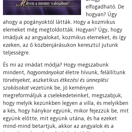
elfogadható. De
hogyan? Úgy
ahogy a pogányoktól látták. Hogy a kozmikus
elemeket még megtoldották. Hogyan? Úgy, hogy
imádjuk az angyalokat, kozmikus elemeket, és így
ezeken, az ő közbenjárásukon keresztül jutunk
teljességre.
És mi az imádat módja? Hogy megszabunk
mindent,
hagyományokat
életre hívunk, felállítunk
törvényeket
, aszketikus
étkezési és ünneplési
szokásokat
vezetünk be, jó keményen
megreformáljuk a cselekedeteinket, megszabjuk,
hogy melyik kezünkben legyen a villa, és melyikben
a kés, hogy hánykor együnk, mikor fejezzük be, mit
együnk előtte, mit együnk utána, és ha ezeket
mind-mind betartjuk, akkor az angyalok és a