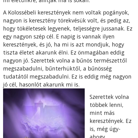
A Kolossébeli keresztények nem voltak pogányok,
nagyon is keresztény törekvésük volt, és pedig az,
hogy tökéletesek legyenek, teljességre jussanak. Ez
egy nagyon szép cél. E napig is vannak ilyen
keresztények, és jó, ha mi is azt mondjuk, hogy
tiszta életet akarunk élni. Ez önmagában eddig
nagyon jó. Szerettek volna a bűnös természettől
megszabadulni, bűnterhüktől, a bűnösség
tudatától megszabadulni. Ez is eddig még nagyon
jó cél, hasonlót akarunk mi is.
Szerettek volna
többek lenni,
mint más
keresztények. Ez
is, még úgy-
ahogy