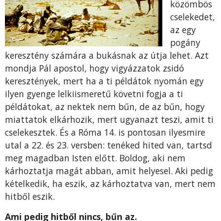
közömbös
cselekedet,
az egy
pogány
keresztény számára a bukásnak az útja lehet. Azt
mondja Pál apostol, hogy vigyázzatok zsidó
keresztények, mert ha a ti példátok nyomán egy
ilyen gyenge lelkiismeretű követni fogja a ti
példátokat, az nektek nem bűn, de az bűn, hogy
miattatok elkárhozik, mert ugyanazt teszi, amit ti
cselekesztek. És a Róma 14. is pontosan ilyesmire
utal a 22. és 23. versben: tenéked hited van, tartsd
meg magadban Isten előtt. Boldog, aki nem
kárhoztatja magát abban, amit helyesel. Aki pedig
kételkedik, ha eszik, az kárhoztatva van, mert nem
hitből eszik.
Ami pedig hitből nincs, bűn az.