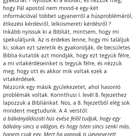
hogy Pál apostol nem mond-e egy-két
információval többet ugyanerről a húsproblémáról,
étkezési kérdésről, lelkiismereti kérdésről ?
Inkább nyissuk ki a Bibliát, mintsem, hogy mi
spekuláljunk. Az is érdekes lenne, hogy mi találjuk
ki, sokan ezt szeretik és gyakorolják, de becsületes
Biblia-kutatók azt mondják, hogy ezt tegyük félre,
a mi vitakérdéseinket is tegyük félre, és nézzük
meg, hogy ott és akkor mik voltak ezek a
vitakérdések.
Nézzünk egy másik gyülekezetet, ahol hasonló
problémák voltak. Korinthusi I. levél 8. fejezethez
lapozzuk a Bibliánkat. Nos, a 8. fejezetből elég sok
mindent megtudunk. A 4. verstől:
a bálványáldozati hús evése felől tudjuk, hogy egy
bálvány sincs a világon, és hogy Isten sincs senki más,
hanem csak egy. Mert ha vannak is úgynevezett