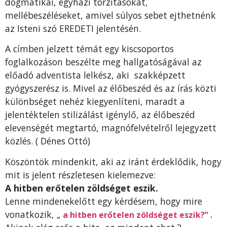
dogmatikai, egyházi torzításokat,
mellébeszéléseket, amivel súlyos sebet ejthetnénk
az Isteni szó EREDETI jelentésén.
A címben jelzett témát egy kiscsoportos
foglalkozáson beszélte meg hallgatóságával az
előadó adventista lelkész, aki szakképzett
gyógyszerész is. Mivel az élőbeszéd és az írás közti
különbséget nehéz kiegyenlíteni, maradt a
jelentéktelen stilizálást igénylő, az élőbeszéd
elevenségét megtartó, magnófelvételről lejegyzett
közlés. ( Dénes Ottó)
Köszöntök mindenkit, aki az iránt érdeklődik, hogy
mit is jelent részletesen kielemezve:
A hitben erőtelen zöldséget eszik.
Lenne mindenekelőtt egy kérdésem, hogy mire
vonatkozik, „
a hitben erőtelen zöldséget eszik?” .