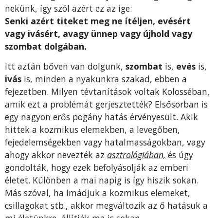
nekünk, így szól azért ez az ige:
Senki azért titeket meg ne ítéljen, evésért
vagy ivásért, avagy ünnep vagy újhold vagy
szombat dolgában.
Itt aztán bőven van dolgunk,
szombat
is,
evés
is,
ivás
is, minden a nyakunkra szakad, ebben a
fejezetben. Milyen tévtanítások voltak Kolosséban,
amik ezt a problémát gerjesztették? Elsősorban is
egy nagyon erős pogány hatás érvényesült. Akik
hittek a kozmikus elemekben, a levegőben,
fejedelemségekben vagy hatalmasságokban, vagy
ahogy akkor nevezték az
asztrológiában,
és úgy
gondolták, hogy ezek befolyásolják az emberi
életet. Különben a mai napig is így hiszik sokan.
Más szóval, ha imádjuk a kozmikus elemeket,
csillagokat stb., akkor megváltozik az ő hatásuk a
mi életünkre, állítják ma is sokan.