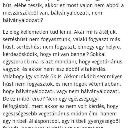
hús, elébe teszik, akkor ez most vajon nem abból a
mészárszékből van, bálványáldozati, nem
bálványáldozati?
Ez elég kellemetlen tud lenni. Akár mi is átéljük,
sertéshúst nem fogyasztunk, valaki fogyaszt más
húst, sertéshúst nem fogyaszt, elmegy egy helyre,
kérdezősködik, hogy mi van benne ? Sokkal
egyszerűbb ma is azt mondani, hogy vegetáriánus
vagyok, és akkor nem lesz ebből vitakérdés.
Valahogy így voltak ők is. Akkor inkább semmilyen
húst nem fogyasztok, és nem fogok véteni abban,
hogy bálványáldozati, vagy nem bálványáldozati.
De ez miből ered? Nem egy egészségügyi
felfogásból, mert akkor ez nem volt kérdés, hogy
egészségesebb vegetáriánus módon élni, hanem
egy hitbeli álláspontból, egy hitbeli gyengeségből