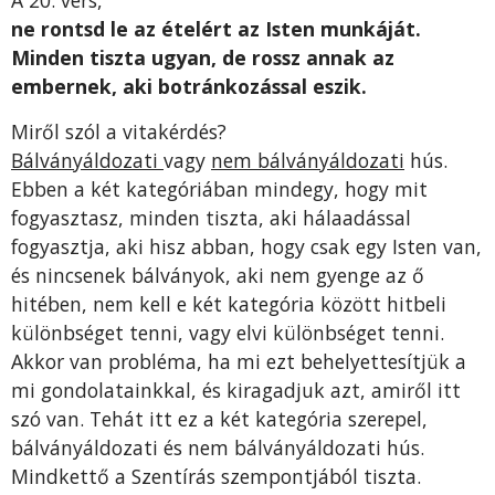
A 20. vers,
ne rontsd le az ételért az Isten munkáját.
Minden tiszta ugyan, de rossz annak az
embernek, aki botránkozással eszik.
Miről szól a vitakérdés?
Bálványáldozati
vagy
nem bálványáldozati
hús.
Ebben a két kategóriában mindegy, hogy mit
fogyasztasz, minden tiszta, aki hálaadással
fogyasztja, aki hisz abban, hogy csak egy Isten van,
és nincsenek bálványok, aki nem gyenge az ő
hitében, nem kell e két kategória között hitbeli
különbséget tenni, vagy elvi különbséget tenni.
Akkor van probléma, ha mi ezt behelyettesítjük a
mi gondolatainkkal, és kiragadjuk azt, amiről itt
szó van. Tehát itt ez a két kategória szerepel,
bálványáldozati és nem bálványáldozati hús.
Mindkettő a Szentírás szempontjából tiszta.