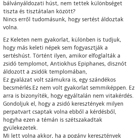
bálványáldozati húst, nem tettek különbséget
tiszta és tisztátalan között?
Nincs erről tudomásunk, hogy sertést áldoztak
volna.
Ez Keleten nem gyakorlat, különben is tudjuk,
hogy más keleti népek sem fogyasztják a
sertéshúst. Történt ilyen, amikor elfoglalták a
zsidó templomot, Antiokhus Epiphanes, disznót
áldozott a zsidók templomában,
Ez gyalázat volt számukra is, egy szándékos
becsmérlés.Ez nem volt gyakorlat semmiképpen. Ez
arra is bizonyíték, hogy egyáltalán nem vitakérdés.
Gondoljuk el, hogy a zsidó keresztények milyen
perpatvart csaptak volna ebből a kérdésből,
hogyha ezen a témán is szétszakadtak
gyülekezetek.
Mi lett volna akkor, ha a pogány keresztények