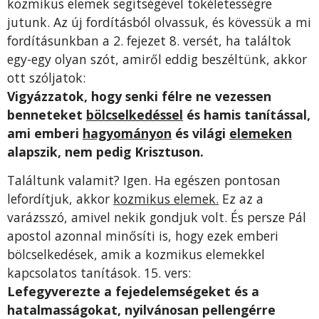
kozmikus elemek segítségével tökéletességre
jutunk. Az új fordításból olvassuk, és kövessük a mi
fordításunkban a 2. fejezet 8. versét, ha találtok
egy-egy olyan szót, amiről eddig beszéltünk, akkor
ott szóljatok:
Vigyázzatok, hogy senki félre ne vezessen
benneteket
bölcselkedéssel
és hamis tanítással,
ami emberi
hagyományon
és világi
elemeken
alapszik, nem pedig Krisztuson.
Találtunk valamit? Igen. Ha egészen pontosan
lefordítjuk, akkor
kozmikus elemek.
Ez az a
varázsszó, amivel nekik gondjuk volt. És persze Pál
apostol azonnal minősíti is, hogy ezek emberi
bölcselkedések, amik a kozmikus elemekkel
kapcsolatos tanítások. 15. vers:
Lefegyverezte a fejedelemségeket és a
hatalmasságokat, nyilvánosan pellengérre