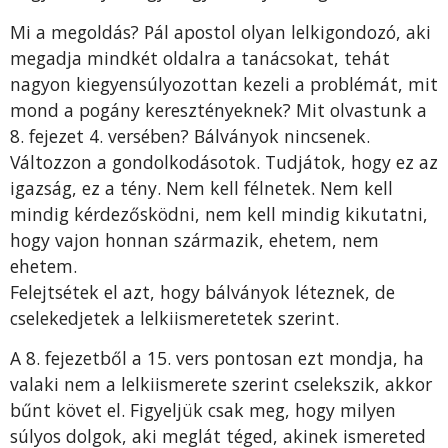
Mi a megoldás? Pál apostol olyan lelkigondozó, aki
megadja mindkét oldalra a tanácsokat, tehát
nagyon kiegyensúlyozottan kezeli a problémát, mit
mond a pogány keresztényeknek? Mit olvastunk a
8. fejezet 4. versében? Bálványok nincsenek.
Változzon a gondolkodásotok. Tudjátok, hogy ez az
igazság, ez a tény. Nem kell félnetek. Nem kell
mindig kérdezősködni, nem kell mindig kikutatni,
hogy vajon honnan származik, ehetem, nem
ehetem.
Felejtsétek el azt, hogy bálványok léteznek, de
cselekedjetek a lelkiismeretetek szerint.
A 8. fejezetből a 15. vers pontosan ezt mondja, ha
valaki nem a lelkiismerete szerint cselekszik, akkor
bűnt követ el. Figyeljük csak meg, hogy milyen
súlyos dolgok, aki meglát téged, akinek ismereted