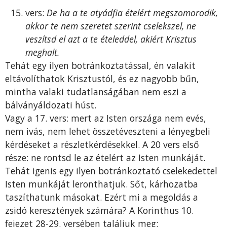
vers:
De ha a te atyádfia ételért megszomorodik,
akkor te nem szeretet szerint cselekszel, ne
veszítsd el azt a te ételeddel, akiért Krisztus
meghalt.
Tehát egy ilyen botránkoztatással, én valakit
eltávolíthatok Krisztustól, és ez nagyobb bűn,
mintha valaki tudatlanságában nem eszi a
bálványáldozati húst.
Vagy a 17. vers: mert az Isten országa nem evés,
nem ivás, nem lehet összetéveszteni a lényegbeli
kérdéseket a részletkérdésekkel. A 20 vers első
része: ne rontsd le az ételért az Isten munkáját.
Tehát igenis egy ilyen botránkoztató cselekedettel
Isten munkáját leronthatjuk. Sőt, kárhozatba
taszíthatunk másokat. Ezért mi a megoldás a
zsidó keresztények számára? A Korinthus 10.
fejezet 28-29. versében találjuk meg: