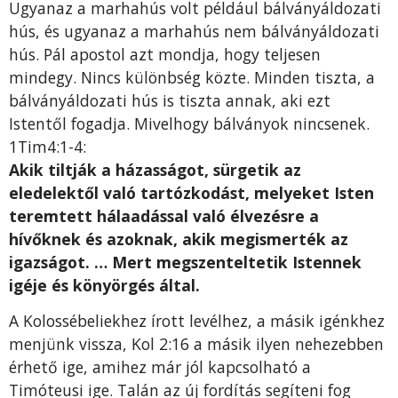
Ugyanaz a marhahús volt például bálványáldozati
hús, és ugyanaz a marhahús nem bálványáldozati
hús. Pál apostol azt mondja, hogy teljesen
mindegy. Nincs különbség közte. Minden tiszta, a
bálványáldozati hús is tiszta annak, aki ezt
Istentől fogadja. Mivelhogy bálványok nincsenek.
1Tim4:1-4:
Akik tiltják a házasságot, sürgetik az
eledelektől való tartózkodást, melyeket Isten
teremtett hálaadással való élvezésre a
hívőknek és azoknak, akik megismerték az
igazságot. … Mert megszenteltetik Istennek
igéje és könyörgés által.
A Kolossébeliekhez írott levélhez, a másik igénkhez
menjünk vissza, Kol 2:16 a másik ilyen nehezebben
érhető ige, amihez már jól kapcsolható a
Timóteusi ige. Talán az új fordítás segíteni fog