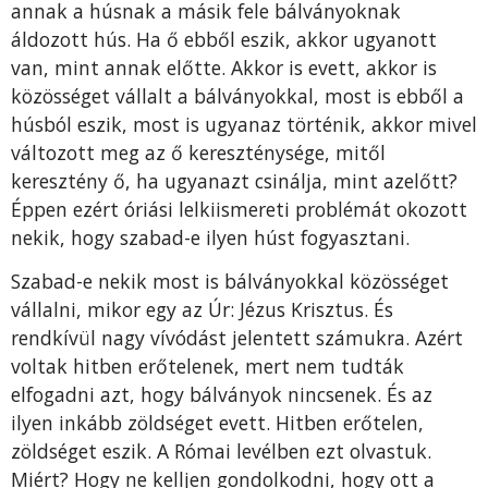
annak a húsnak a másik fele bálványoknak
áldozott hús. Ha ő ebből eszik, akkor ugyanott
van, mint annak előtte. Akkor is evett, akkor is
közösséget vállalt a bálványokkal, most is ebből a
húsból eszik, most is ugyanaz történik, akkor mivel
változott meg az ő kereszténysége, mitől
keresztény ő, ha ugyanazt csinálja, mint azelőtt?
Éppen ezért óriási lelkiismereti problémát okozott
nekik, hogy szabad-e ilyen húst fogyasztani.
Szabad-e nekik most is bálványokkal közösséget
vállalni, mikor egy az Úr: Jézus Krisztus. És
rendkívül nagy vívódást jelentett számukra. Azért
voltak hitben erőtelenek, mert nem tudták
elfogadni azt, hogy bálványok nincsenek. És az
ilyen inkább zöldséget evett. Hitben erőtelen,
zöldséget eszik. A Római levélben ezt olvastuk.
Miért? Hogy ne kelljen gondolkodni, hogy ott a