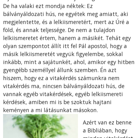
De ha valaki ezt mondja néktek: Ez
bálványáldozati hús, ne egyétek meg amiatt, aki
megjelentette, és a lelkiismeretért, mert az Úré a
föld, és annak teljessége. De nem a tulajdon
lelkiismeretet értem, hanem a másikét. Tehát egy
olyan szempontot állít itt fel Pál apostol, hogy a
másik lelkiismeretét vegyük figyelembe, sokkal
inkább, mint a sajátunkét, ahol, amikor egy hitben
gyengébb személlyel állunk szemben. Én azt
hiszem, hogy ez a vitakérdés számunkra nem
vitakérdés ma, nincsen bálványáldozati hús, de
vannak egyéb vitakérdések, egyéb lelkiismereti
kérdések, amiben mi is be szoktuk hajtani
keményen a mi látásunkat másokon.
Azért van ez benne
a Bibliában, hogy