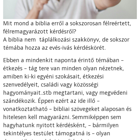
Mit mond a biblia erről a sokszorosan félreértett,
félremagyarázott kérdésről?
A biblia nem táplálkozási szakkönyv, de sokszor
témába hozza az evés-ivás kérdéskörét.
Ebben a mindenkit naponta érintő témában –
étkezés – tág tere van minden olyan nézetnek,
amiben ki-ki egyéni szokásait, étkezési
szenvedélyeit, családi vagy közösségi
hagyományait..stb megtartani, vagy megvédeni
szándékozik. Éppen ezért az ide illő –
vonatkoztatható – bibliai szövegeket alaposan és
hitelesen kell magyarázni. Semmiképpen sem
hagyhatunk nyitott kérdésként, – bármilyen
tekintélyes testület támogatná is – olyan