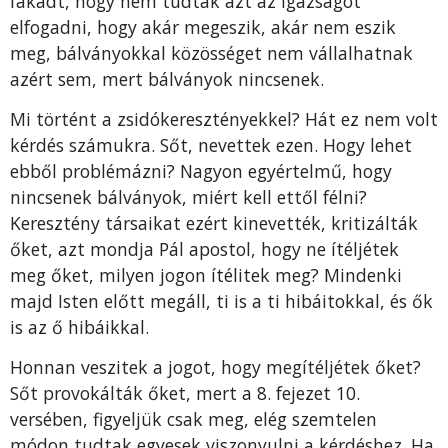
fakadt, hogy nem tudták azt az igazságot
elfogadni, hogy akár megeszik, akár nem eszik
meg, bálványokkal közösséget nem vállalhatnak
azért sem, mert bálványok nincsenek.
Mi történt a zsidókeresztényekkel? Hát ez nem volt
kérdés számukra. Sőt, nevettek ezen. Hogy lehet
ebből problémázni? Nagyon egyértelmű, hogy
nincsenek bálványok, miért kell ettől félni?
Keresztény társaikat ezért kinevették, kritizálták
őket, azt mondja Pál apostol, hogy ne ítéljétek
meg őket, milyen jogon ítélitek meg? Mindenki
majd Isten előtt megáll, ti is a ti hibáitokkal, és ők
is az ő hibáikkal.
Honnan veszitek a jogot, hogy megítéljétek őket?
Sőt provokálták őket, mert a 8. fejezet 10.
versében, figyeljük csak meg, elég szemtelen
módon tudtak egyesek viszonyulni a kérdéshez. Ha