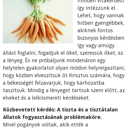
minden vitakérdést
így intézzünk el.
Lehet, hogy vannak
hitben gyengébbek,
akiknek fontos
bizonyos kérdésben
így vagy amúgy
állást foglalni, fogadjuk el őket, szeressük őket, ez
a lényeg. És ne próbáljunk mindenáron egy
helytelen gyakorlatot olyan módon helyreigazítani,
hogy közben elveszítsük őt Krisztus számára, hogy
a békességét felzavarjuk, hogy kárhozatba
taszítsuk. Mindig a lényeget tartsuk szem előtt, az
elveket és a lelkiismereti kérdéseket.
Közbevetett kérdés: A tiszta és a tisztátalan
állatok fogyasztásának problémaköre.
Mivel pogányok voltak, akik ették a