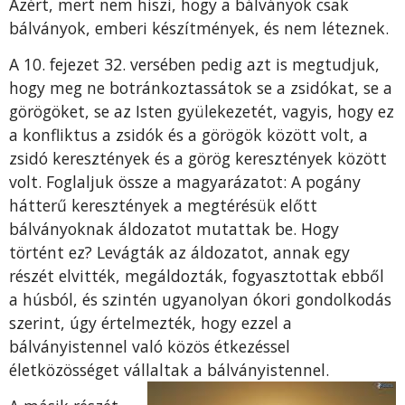
Azért, mert nem hiszi, hogy a bálványok csak
bálványok, emberi készítmények, és nem léteznek.
A 10. fejezet 32. versében pedig azt is megtudjuk,
hogy meg ne botránkoztassátok se a zsidókat, se a
görögöket, se az Isten gyülekezetét, vagyis, hogy ez
a konfliktus a zsidók és a görögök között volt, a
zsidó keresztények és a görög keresztények között
volt. Foglaljuk össze a magyarázatot: A pogány
hátterű keresztények a megtérésük előtt
bálványoknak áldozatot mutattak be. Hogy
történt ez? Levágták az áldozatot, annak egy
részét elvitték, megáldozták, fogyasztottak ebből
a húsból, és szintén ugyanolyan ókori gondolkodás
szerint, úgy értelmezték, hogy ezzel a
bálványistennel való közös étkezéssel
életközösséget vállaltak a bálványistennel.