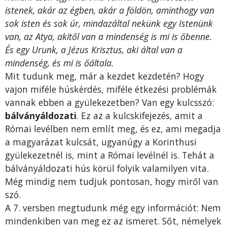
istenek, akár az égben, akár a földön, aminthogy van
sok isten és sok úr, mindazáltal nekünk egy Istenünk
van, az Atya, akitől van a mindenség is mi is őbenne.
És egy Urunk, a Jézus Krisztus, aki által van a
mindenség, és mi is őáltala.
Mit tudunk meg, már a kezdet kezdetén? Hogy
vajon miféle húskérdés, miféle étkezési problémák
vannak ebben a gyülekezetben? Van egy kulcsszó:
bálványáldozati
. Ez az a kulcskifejezés, amit a
Római levélben nem említ meg, és ez, ami megadja
a magyarázat kulcsát, ugyanúgy a Korinthusi
gyülekezetnél is, mint a Római levélnél is. Tehát a
bálványáldozati hús körül folyik valamilyen vita.
Még mindig nem tudjuk pontosan, hogy miről van
szó.
A 7. versben megtudunk még egy információt: Nem
mindenkiben van meg ez az ismeret. Sőt, némelyek