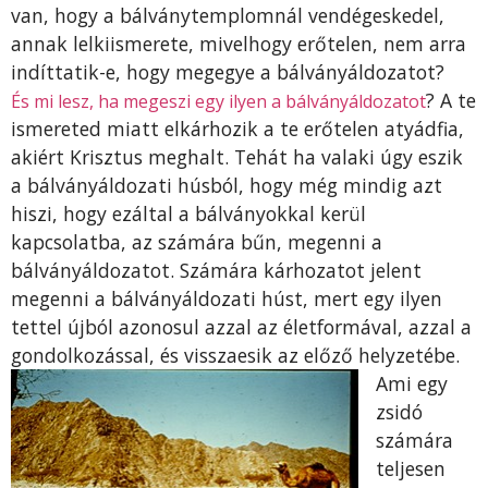
van, hogy a bálványtemplomnál vendégeskedel,
annak lelkiismerete, mivelhogy erőtelen, nem arra
indíttatik-e, hogy megegye a bálványáldozatot?
? A te
És mi lesz, ha megeszi egy ilyen a bálványáldozatot
ismereted miatt elkárhozik a te erőtelen atyádfia,
akiért Krisztus meghalt. Tehát ha valaki úgy eszik
a bálványáldozati húsból, hogy még mindig azt
hiszi, hogy ezáltal a bálványokkal kerül
kapcsolatba, az számára bűn, megenni a
bálványáldozatot. Számára kárhozatot jelent
megenni a bálványáldozati húst, mert egy ilyen
tettel újból azonosul azzal az életformával, azzal a
gondolkozással, és visszaesik az előző helyzetébe.
Ami egy
zsidó
számára
teljesen