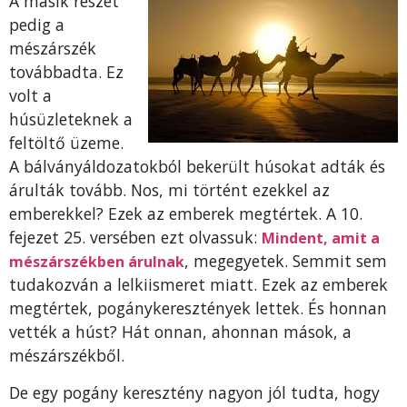
A másik részét
pedig a
mészárszék
továbbadta. Ez
volt a
húsüzleteknek a
feltöltő üzeme.
A bálványáldozatokból bekerült húsokat adták és
árulták tovább. Nos, mi történt ezekkel az
emberekkel? Ezek az emberek megtértek. A 10.
fejezet 25. versében ezt olvassuk:
Mindent, amit a
, megegyetek. Semmit sem
mészárszékben árulnak
tudakozván a lelkiismeret miatt. Ezek az emberek
megtértek, pogánykeresztények lettek. És honnan
vették a húst? Hát onnan, ahonnan mások, a
mészárszékből.
De egy pogány keresztény nagyon jól tudta, hogy