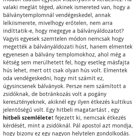
valaki meglát téged, akinek ismereted van, hogy a
bálványtemplomnál vendégeskedel, annak
lelkiismerete, mivelhogy erőtelen, nem arra
indíttatik-e, hogy megegye a bálványáldozatot?
Vagyis egyesek szemtelen módon nemcsak hogy
megették a bálványáldozati húst, hanem elmentek
egyenesen a bálvány templomokhoz, ahol még a
kétség sem merülhetett fel, hogy esetleg másfajta
hús lehet, mert ott csak olyan hús volt. Elmentek
oda vendégeskedni, hogy mit számít ez,
úgysincsenek bálványok. Persze nem számított a
zsidóknak, de botránkozás volt a pogány
keresztényeknek, akiknél egy ilyen étkezés kultikus
jelentőségű volt. Egy hitbeli magatartást , egy
hitbeli szemlélete
t fejezett ki, nemcsak étkezés
kérdését, mint a zsidóknál. Pál apostol azt mondja,
hogy bizony ez egy nagyon helytelen gondolkodás.