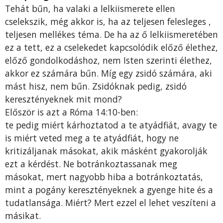
Tehát bűn, ha valaki a lelkiismerete ellen
cselekszik, még akkor is, ha az teljesen felesleges ,
teljesen mellékes téma. De ha az ő lelkiismeretében
ez a tett, ez a cselekedet kapcsolódik előző élethez,
előző gondolkodáshoz, nem Isten szerinti élethez,
akkor ez számára bűn. Míg egy zsidó számára, aki
mást hisz, nem bűn. Zsidóknak pedig, zsidó
keresztényeknek mit mond?
Először is azt a Róma 14:10-ben:
te pedig miért kárhoztatod a te atyádfiát, avagy te
is miért veted meg a te atyádfiát, hogy ne
kritizáljanak másokat, akik másként gyakorolják
ezt a kérdést. Ne botránkoztassanak meg
másokat, mert nagyobb hiba a botránkoztatás,
mint a pogány keresztényeknek a gyenge hite és a
tudatlansága. Miért? Mert ezzel el lehet veszíteni a
másikat.