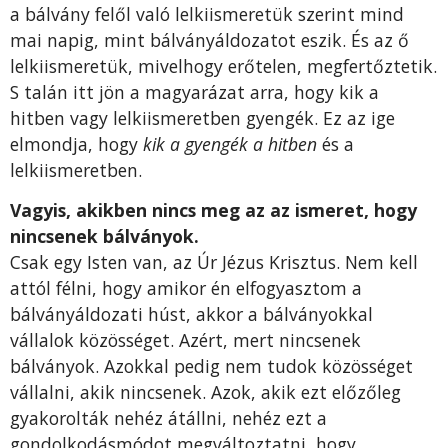
a bálvány felől való lelkiismeretük szerint mind
mai napig, mint bálványáldozatot eszik. És az ő
lelkiismeretük, mivelhogy erőtelen, megfertőztetik.
S talán itt jön a magyarázat arra, hogy kik a
hitben vagy lelkiismeretben gyengék. Ez az ige
elmondja, hogy
kik a gyengék a hitben
és a
lelkiismeretben.
Vagyis, akikben nincs meg az az ismeret, hogy
nincsenek bálványok.
Csak egy Isten van, az Úr Jézus Krisztus. Nem kell
attól félni, hogy amikor én elfogyasztom a
bálványáldozati húst, akkor a bálványokkal
vállalok közösséget. Azért, mert nincsenek
bálványok. Azokkal pedig nem tudok közösséget
vállalni, akik nincsenek. Azok, akik ezt előzőleg
gyakorolták nehéz átállni, nehéz ezt a
gondolkodásmódot megváltoztatni, hogy