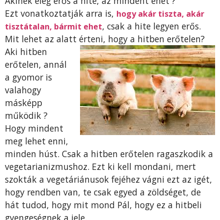
Akinek elég erős a hite, az mindent ehet ?
Ezt vonatkoztatják arra is,
hogy akár tiszta, akár
, csak a hite legyen erős.
tisztátalan, bármit ehet
Mit lehet az alatt érteni, hogy a hitben erőtelen?
Aki hitben
erőtelen, annál
a gyomor is
valahogy
másképp
működik ?
Hogy mindent
meg lehet enni,
minden húst. Csak a hitben erőtelen ragaszkodik a
vegetarianizmushoz. Ezt ki kell mondani, mert
szokták a vegetáriánusok fejéhez vágni ezt az igét,
hogy rendben van, te csak egyed a zöldséget, de
hát tudod, hogy mit mond Pál, hogy ez a hitbeli
gyengeségnek a jele.