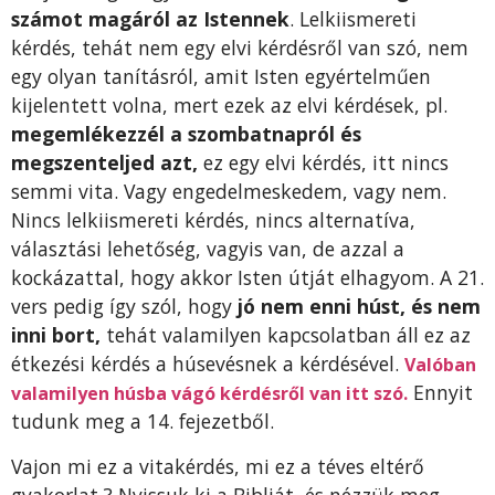
számot magáról az Istennek
. Lelkiismereti
kérdés, tehát nem egy elvi kérdésről van szó, nem
egy olyan tanításról, amit Isten egyértelműen
kijelentett volna, mert ezek az elvi kérdések, pl.
megemlékezzél a szombatnapról és
megszenteljed azt,
ez egy elvi kérdés, itt nincs
semmi vita. Vagy engedelmeskedem, vagy nem.
Nincs lelkiismereti kérdés, nincs alternatíva,
választási lehetőség, vagyis van, de azzal a
kockázattal, hogy akkor Isten útját elhagyom. A 21.
vers pedig így szól, hogy
jó nem enni húst, és nem
inni bort,
tehát valamilyen kapcsolatban áll ez az
étkezési kérdés a húsevésnek a kérdésével.
Valóban
Ennyit
valamilyen húsba vágó kérdésről van itt szó.
tudunk meg a 14. fejezetből.
Vajon mi ez a vitakérdés, mi ez a téves eltérő
gyakorlat ? Nyissuk ki a Bibliát, és nézzük meg,