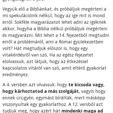
Vegyük elő a Bibliánkat, és próbáljuk megérteni a
mi spekulációink nélkül, hogy az ige mit is mond
erről. Sokféle magyarázatot lehet adni az igéknek
akkor, hogyha a Biblia nélkül próbáljuk megérteni
és magyarázni. Mit lehet a 14. fejezetből megtudni
erről a problémáról, ami a Római gyülekezetben
volt? Hát megtudjuk először is, hogy egy
vitakérdésről van szó, Ha az egész fejezetet
elolvassuk, azt látjuk, hogy az étkezéssel
kapcsolatos vitáról van szó, amit eltérő gyakorlat
eredményez.
A 4. versben azt olvassuk: hogy
te kicsoda vagy,
hogy kárhoztatod a más szolgáját,
vagyis hogy
ennek ürügyén, egymást bírálták, mert másképp
viszonyultak egy gyakorlathoz. A 12. versből azt
tudjuk meg, hogy azért hát
mindenki maga ad