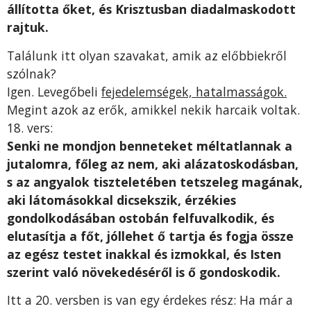
állította őket, és Krisztusban diadalmaskodott
rajtuk.
Találunk itt olyan szavakat, amik az előbbiekről
szólnak?
Igen. Levegőbeli
fejedelemségek, hatalmasságok.
Megint azok az erők, amikkel nekik harcaik voltak.
18. vers:
Senki ne mondjon benneteket méltatlannak a
jutalomra, főleg az nem, aki alázatoskodásban,
s az angyalok tiszteletében tetszeleg magának,
aki látomásokkal dicsekszik, érzékies
gondolkodásában ostobán felfuvalkodik, és
elutasítja a főt, jóllehet ő tartja és fogja össze
az egész testet inakkal és izmokkal, és Isten
szerint való növekedéséről is ő gondoskodik.
Itt a 20. versben is van egy érdekes rész: Ha már a