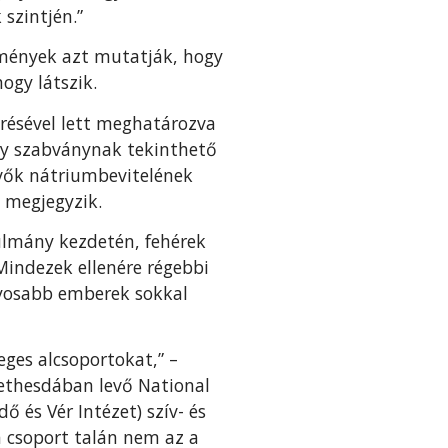
szintjén.”
edmények azt mutatják, hogy
ogy látszik.
résével lett meghatározva
ny szabványnak tekinthető
vevők nátriumbevitelének
 megjegyzik.
ulmány kezdetén, fehérek
 Mindezek ellenére régebbi
lyosabb emberek sokkal
eges alcsoportokat,” –
Bethesdában levő National
ő és Vér Intézet) szív- és
 csoport talán nem az a