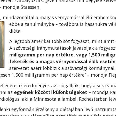
vételt szabályozzák. „Ezen hatások mindegyike kedvező
 – mondja Staessen.
ik, mindazonáltal a magas vérnyomással élő emberek
ebbe a tanulmányba – továbbra is hasznukra váli
diéta.
A legtöbb amerikai több sót fogyaszt, mint ami
A szövetségi iránymutatások javasolják a fogyas
milligramm per nap értékre, vagy 1,500 milli
feketék és a magas vérnyomással élők esetén
szervezet azért lobbizik a szövetségi kormánynál
esen 1,500 milligramm per nap értékre” – mondja Fle
ellenére az eredmények azt sugallják, hogy a sóra v
enni az
egyének közötti különbségeket
– mondja Ran
rdiológus, aki a Minnesota állambeli Rochesterben lev
enki egyformán érzékeny a diétájában levő nátriumt