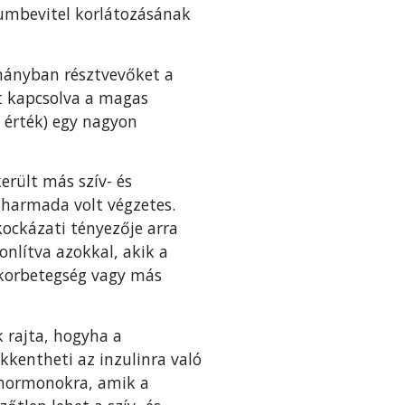
iumbevitel korlátozásának
lmányban résztvevőket a
t kapcsolva a magas
 érték) egy nagyon
erült más szív- és
 harmada volt végzetes.
kockázati tényezője arra
nlítva azokkal, akik a
ukorbetegség vagy más
k rajta, hogyha a
kkentheti az inzulinra való
a hormonokra, amik a