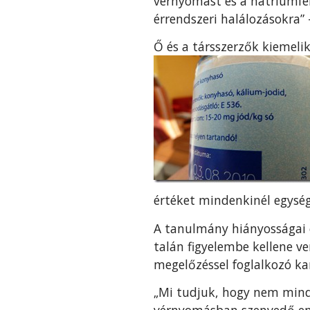
vérnyomást és a nátriumfel
érrendszeri halálozásokra”
Ő és a társszerzők kiemel
értéket mindenkinél egység
A tanulmány hiányosságai 
talán figyelembe kellene v
megelőzéssel foglalkozó ka
„Mi tudjuk, hogy nem mind