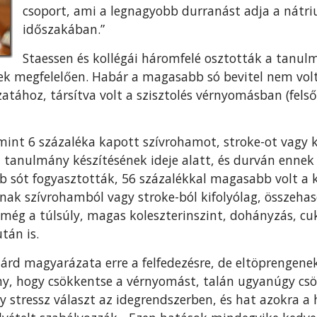
csoport, ami a legnagyobb durranást adja a nátr
időszakában.”
Staessen és kollégái háromfelé osztották a tanu
ek megfelelően. Habár a magasabb só bevitel nem vol
ához, társítva volt a szisztolés vérnyomásban (felső
mint 6 százaléka kapott szívrohamot, stroke-ot vagy k
a tanulmány készítésének ideje alatt, és durván ennek
b sót fogyasztották, 56 százalékkal magasabb volt a 
k szívrohamból vagy stroke-ból kifolyólag, összehaso
 még a túlsúly, magas koleszterinszint, dohányzás, c
tán is.
lárd magyarázata erre a felfedezésre, de eltöprengene
ny, hogy csökkentse a vérnyomást, talán ugyanúgy csö
y stressz választ az idegrendszerben, és hat azokra 