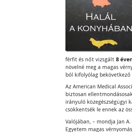
férfit és nőt vizsgált
8 éve
növelné meg a magas vérny
ból kifolyólag bekövetkező
Az American Medical Assoc
biztosan ellentmondásosak
irányuló közegészségügyi 
csökkentsék le ennek az ös
Valójában, – mondja Jan A.
Egyetem magas vérnyomás 