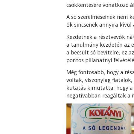
csökkentésére vonatkozó ál
A só szerelmeseinek nem ke
ők sincsenek annyira kívül
Kezdetnek a résztvevők ná
a tanulmány kezdetén az e
a becsült só bevitelre, ez 
pontos pillanatnyi felvéte
Még fontosabb, hogy a rés
voltak, viszonylag fiatalok
kutatás kimutatta, hogy a
negatívabban reagáltak a 