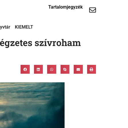
Tartalomjegyzék
yvtár
KIEMELT
végzetes szívroham