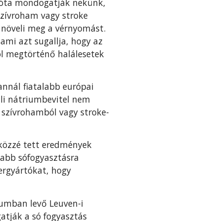
k óta mondogatják nekünk,
szívroham vagy stroke
 növeli meg a vérnyomást.
mi azt sugallja, hogy az
ól megtörténő halálesetek
annál fiatalabb európai
üli nátriumbevitel nem
 szívrohamból vagy stroke-
 közzé tett eredmények
yabb sófogyasztásra
ergyártókat, hogy
iumban levő Leuven-i
tják a só fogyasztás