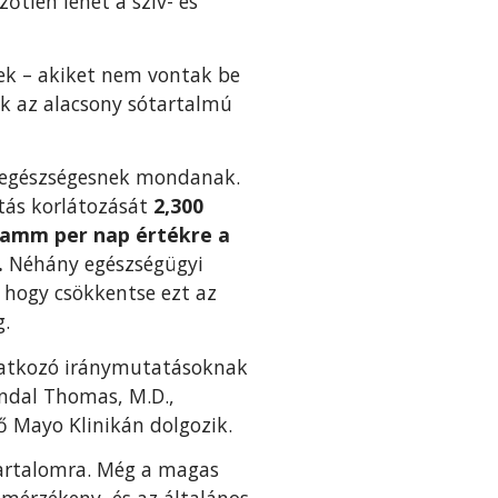
tlen lehet a szív- és
nek – akiket nem vontak
be
k az alacsony sótartalmú
t egészségesnek mondanak.
ztás korlátozását
2,300
gramm per nap értékre a
.
Néhány egészségügyi
, hogy csökkentse ezt az
g.
onatkozó iránymutatásoknak
dal Thomas, M.D.,
ő Mayo Klinikán dolgozik.
artalomra. Még a magas