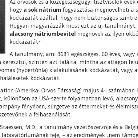
Az orvosok és a közegészségügyi tisztviselők éve
hogy
a sok nátrium
fogyasztása megnövelheti a 
kockázatát azáltal, hogy nem biztonságos szintre
Hogyan magyarázzák most ezt az új tanulmányt, a
alacsony nátriumbevitel
megnöveli az ilyen okb
kockázatát?
A tanulmány, ami 3681 egészséges, 60 éves, vagy 
n
keresztül, szintén azt találta, mintha az átlagon fel
omás (hypertónia) kialakulásának kockázatát, vagy a
 halálesetek kockázatát.
iation (Amerikai Orvos Társaság) május 4-i számában
, különösen az USA-szerte folyamatban levő, alacson
kampány fényében, sürgetve az éttermeket és élelmisz
szetevőnek a felhasználását.
 Staessen, M.D., a tanulmány vezetőszerzője és a Belg
laboratóriumának feje, – az eredmények „nem támoga