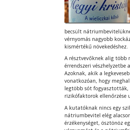
becsült nátriumbevitelükn
vérnyomás nagyobb kockázat
kismértékű növekedéshez.
A résztvevőknek alig több 
érrendszeri vészhelyzetbe 
Azoknak, akik a legkeveseb
vonatkozóan, hogy meghalna
legtöbb sót fogyasztották,
rizikófaktorok ellenőrzése u
A kutatóknak nincs egy szi
nátriumbevitel elég alacso
érzékenységet, ösztönöz eg