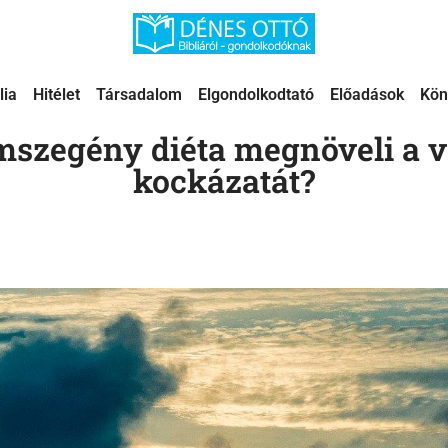
lia
Hitélet
Társadalom
Elgondolkodtató
Előadások
Kön
szegény diéta megnöveli a 
kockázatát?