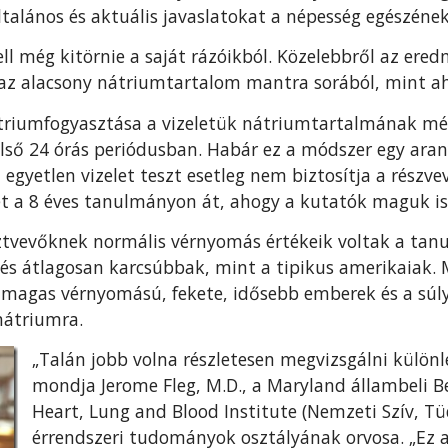
talános és aktuális javaslatokat a népesség egészének 
ll még kitörnie a saját rázóikból. Közelebbről az er
 az alacsony nátriumtartalom mantra sorából, mint ah
triumfogyasztása a vizeletük nátriumtartalmának mé
lső 24 órás periódusban. Habár ez a módszer egy ara
az egyetlen vizelet teszt esetleg nem biztosítja a rész
lét a 8 éves tanulmányon át, ahogy a kutatók maguk is
ztvevőknek normális vérnyomás értékeik voltak a tan
, és átlagosan karcsúbbak, mint a tipikus amerikaiak.
 magas vérnyomású, fekete, idősebb emberek és a sú
nátriumra.
„Talán jobb volna részletesen megvizsgálni különl
mondja Jerome Fleg, M.D., a Maryland állambeli 
Heart, Lung and Blood Institute (Nemzeti Szív, Tüd
érrendszeri tudományok osztályának orvosa. „Ez a