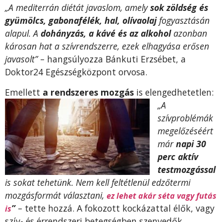
„A mediterrán diétát javaslom, amely
sok zöldség és
gyümölcs, gabonafélék, hal, olívaolaj
fogyasztásán
alapul. A
dohányzás, a kávé és az alkohol
azonban
károsan hat a szívrendszerre, ezek elhagyása erősen
javasolt”
– hangsúlyozza Bánkuti Erzsébet, a
Doktor24 Egészségközpont orvosa.
Emellett
a rendszeres mozgás
is elengedhetetlen:
„A
szívproblémák
megelőzéséért
már
napi 30
perc aktív
testmozgással
is sokat tehetünk. Nem kell feltétlenül edzőtermi
mozgásformát választani,
ez lehet akár séta vagy futás
”
– tette hozzá. A fokozott kockázattal élők, vagy
is
szív- és érrendszeri betegségben szenvedők