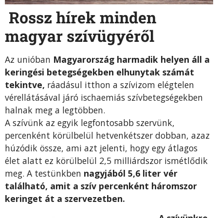
Rossz hírek minden
magyar szívügyéről
Az unióban
Magyarország harmadik helyen áll a
keringési betegségekben elhunytak számát
tekintve,
ráadásul itthon a szívizom elégtelen
vérellátásával járó ischaemiás szívbetegségekben
halnak meg a legtöbben.
A szívünk az egyik legfontosabb szervünk,
percenként körülbelül hetvenkétszer dobban, azaz
húzódik össze, ami azt jelenti, hogy egy átlagos
élet alatt ez körülbelül 2,5 milliárdszor ismétlődik
meg. A testünkben
nagyjából 5,6 liter vér
található, amit a szív percenként háromszor
keringet át a szervezetben.