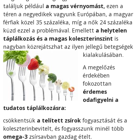
találjuk például
a magas vérnyomást,
ezen a
téren a negyedikek vagyunk Európában, a magyar
férfiak közel 35 százaléka, míg a nők 24 százaléka
küzd ezzel a problémával. Emellett
a helytelen
táplálkozás és a magas koleszterinszint
is
nagyban közrejátszhat az ilyen jellegű betegségek
kialakulásában.
A megelőzés
érdekében
fokozottan
érdemes
odafigyelni a
tudatos táplálkozásra:
csökkentsük
a telített zsírok
fogyasztását és a
koleszterinbevitelt, és fogyasszunk minél több
omega-3
zsírsavban gazdag ételt.