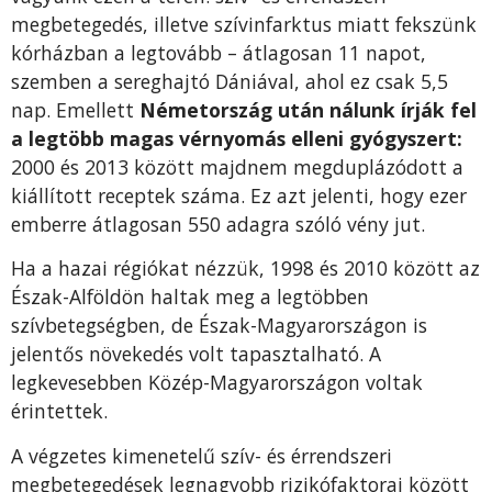
megbetegedés, illetve szívinfarktus miatt fekszünk
kórházban a legtovább – átlagosan 11 napot,
szemben a sereghajtó Dániával, ahol ez csak 5,5
nap. Emellett
Németország után nálunk írják fel
a legtöbb magas vérnyomás elleni gyógyszert:
2000 és 2013 között majdnem megduplázódott a
kiállított receptek száma. Ez azt jelenti, hogy ezer
emberre átlagosan 550 adagra szóló vény jut.
Ha a hazai régiókat nézzük, 1998 és 2010 között az
Észak-Alföldön haltak meg a legtöbben
szívbetegségben, de Észak-Magyarországon is
jelentős növekedés volt tapasztalható. A
legkevesebben Közép-Magyarországon voltak
érintettek.
A végzetes kimenetelű szív- és érrendszeri
megbetegedések legnagyobb rizikófaktorai között