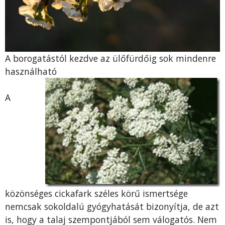
A borogatástól kezdve az ülőfürdőig sok mindenre
használható
A
közönséges cickafark széles körű ismertsége
nemcsak sokoldalú gyógyhatását bizonyítja, de azt
is, hogy a talaj szempontjából sem válogatós. Nem