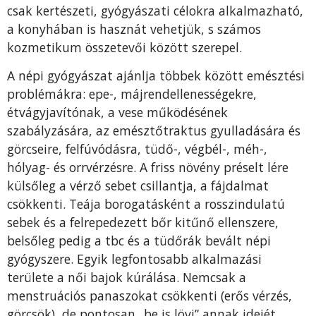
csak kerté­szeti, gyógyászati célokra alkal­mazható,
a konyhában is hasz­nát vehetjük, s számos
kozmeti­kum összetevői között szerepel.
A népi gyógyászat ajánlja töb­bek között emésztési
problé­mákra: epe-, májrendellenességekre,
étvágyjavítónak, a vese működésének
szabályzására, az emésztőtraktus gyulladására és
görcseire, felfúvódásra, tüdő-, végbél-, méh-,
hólyag- és orrvérzésre. A friss növény préselt lé­re
külsőleg a vérző sebet csilla­ntja, a fájdalmat
csökkenti. Teája borogatásként a rosszindula­tú
sebek és a felrepedezett bőr kitűnő ellenszere,
belsőleg pe­dig a tbc és a tüdőrák bevált né­pi
gyógyszere. Egyik legfonto­sabb alkalmazási
területe a női bajok kúrálása. Nemcsak a
menstruációs panaszokat csök­kenti (erős vérzés,
görcsök), de pontosan „be is lövi” annak ide­jét,