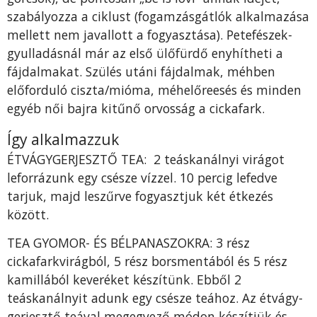
szabályozza a ciklust (fogam­zásgátlók alkalmazása
mellett nem javallott a fogyasztása). Pe­tefészek-
gyulladásnál már az el­ső ülőfürdő enyhítheti a
fájdal­makat. Szülés utáni fájdalmak, méhben
előforduló ciszta/mióma, méhelőreesés és minden
egyéb női bajra kitűnő orvosság a cickafark.
Így alkalmazzuk
ÉTVÁGYGERJESZTŐ TEA: 2 teáskanálnyi virágot
leforrázunk egy csésze vízzel. 10 percig lefedve
tarjuk, majd leszűrve fogyasztjuk két étkezés
között.
TEA GYOMOR- ÉS BÉLPANASZOKRA: 3 rész
cickafarkvirágból, 5 rész borsmentából és 5 rész
kamillából keveréket készítünk. Ebből 2
teáskanálnyit adunk egy csésze teához. Az étvágy­
gerjesztő teával megegyező módon készítjük és